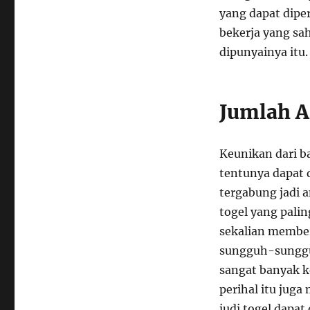
yang dapat diper
bekerja yang sah
dipunyainya itu.
Jumlah A
Keunikan dari ba
tentunya dapat 
tergabung jadi a
togel yang palin
sekalian memberi
sungguh-sunggu
sangat banyak k
perihal itu juga
judi togel dapa