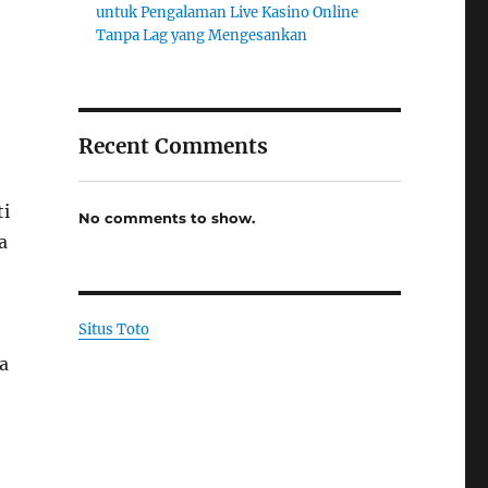
untuk Pengalaman Live Kasino Online
Tanpa Lag yang Mengesankan
Recent Comments
ti
No comments to show.
a
Situs Toto
a