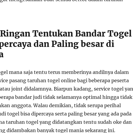
Ringan Tentukan Bandar Togel
percaya dan Paling besar di
a
togel mana saja tentu terus memberinya andilnya dalam
ice pasang taruhan togel online bagi beberapa peserta
atau joint didalamnya. Biarpun kadang, service togel ya
erapa bandar judi tidak selamanya optimal hingga tidak
an anggota. Walau demikian, tidak serupa perihal
di togel bisa dipercaya serta paling besar yang ada pada
na taruhan togel yang didatangkan tentu sudah oke dan
g didambakan banyak togel mania sekarang ini.