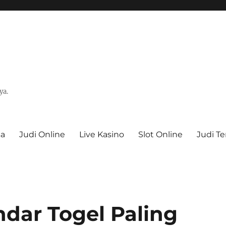
ya.
sa
Judi Online
Live Kasino
Slot Online
Judi T
dar Togel Paling