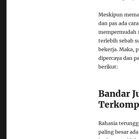
Meskipun memang
dan pas ada car
mempermudah sa
terlebih sebab 
bekerja. Maka, 
dipercaya dan pa
berikut:
Bandar J
Terkompl
Rahasia terungg
paling besar ad