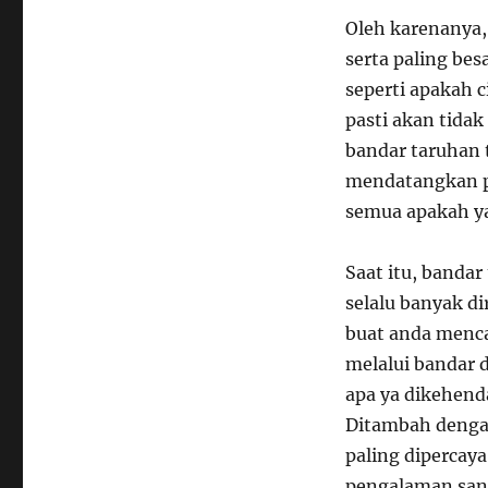
Oleh karenanya,
serta paling bes
seperti apakah c
pasti akan tidak
bandar taruhan 
mendatangkan p
semua apakah yan
Saat itu, bandar
selalu banyak d
buat anda menca
melalui bandar d
apa ya dikehend
Ditambah dengan
paling dipercay
pengalaman san