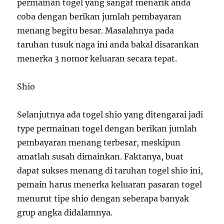
permainan togel yang sangat menarik anda
coba dengan berikan jumlah pembayaran
menang begitu besar. Masalahnya pada
taruhan tusuk naga ini anda bakal disarankan
menerka 3 nomor keluaran secara tepat.
Shio
Selanjutnya ada togel shio yang ditengarai jadi
type permainan togel dengan berikan jumlah
pembayaran menang terbesar, meskipun
amatlah susah dimainkan. Faktanya, buat
dapat sukses menang di taruhan togel shio ini,
pemain harus menerka keluaran pasaran togel
menurut tipe shio dengan seberapa banyak
grup angka didalamnya.