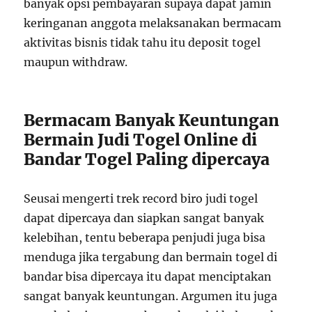
banyak opsi pembayaran supaya dapat jamin
keringanan anggota melaksanakan bermacam
aktivitas bisnis tidak tahu itu deposit togel
maupun withdraw.
Bermacam Banyak Keuntungan
Bermain Judi Togel Online di
Bandar Togel Paling dipercaya
Seusai mengerti trek record biro judi togel
dapat dipercaya dan siapkan sangat banyak
kelebihan, tentu beberapa penjudi juga bisa
menduga jika tergabung dan bermain togel di
bandar bisa dipercaya itu dapat menciptakan
sangat banyak keuntungan. Argumen itu juga