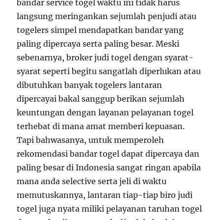
bandar service togel waktu ini tidak harus
langsung meringankan sejumlah penjudi atau
togelers simpel mendapatkan bandar yang
paling dipercaya serta paling besar. Meski
sebenarnya, broker judi togel dengan syarat-
syarat seperti begitu sangatlah diperlukan atau
dibutuhkan banyak togelers lantaran
dipercayai bakal sanggup berikan sejumlah
keuntungan dengan layanan pelayanan togel
terhebat di mana amat memberi kepuasan.
Tapi bahwasanya, untuk memperoleh
rekomendasi bandar togel dapat dipercaya dan
paling besar di Indonesia sangat ringan apabila
mana anda selective serta jeli di waktu
memutuskannya, lantaran tiap-tiap biro judi
togel juga nyata miliki pelayanan taruhan togel