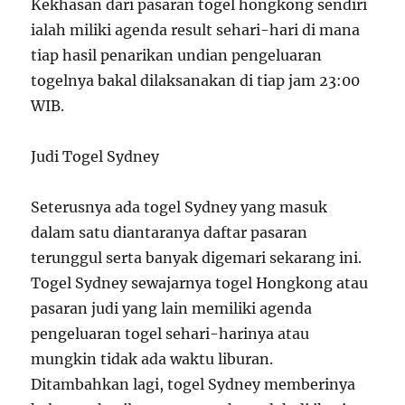
Kekhasan dari pasaran togel hongkong sendiri
ialah miliki agenda result sehari-hari di mana
tiap hasil penarikan undian pengeluaran
togelnya bakal dilaksanakan di tiap jam 23:00
WIB.
Judi Togel Sydney
Seterusnya ada togel Sydney yang masuk
dalam satu diantaranya daftar pasaran
terunggul serta banyak digemari sekarang ini.
Togel Sydney sewajarnya togel Hongkong atau
pasaran judi yang lain memiliki agenda
pengeluaran togel sehari-harinya atau
mungkin tidak ada waktu liburan.
Ditambahkan lagi, togel Sydney memberinya