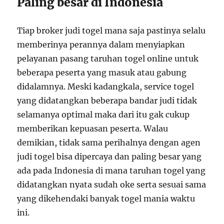
Paling besar di Indonesia
Tiap broker judi togel mana saja pastinya selalu
memberinya perannya dalam menyiapkan
pelayanan pasang taruhan togel online untuk
beberapa peserta yang masuk atau gabung
didalamnya. Meski kadangkala, service togel
yang didatangkan beberapa bandar judi tidak
selamanya optimal maka dari itu gak cukup
memberikan kepuasan peserta. Walau
demikian, tidak sama perihalnya dengan agen
judi togel bisa dipercaya dan paling besar yang
ada pada Indonesia di mana taruhan togel yang
didatangkan nyata sudah oke serta sesuai sama
yang dikehendaki banyak togel mania waktu
ini.