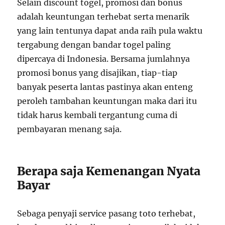
Selain discount togel, promosi dan bonus
adalah keuntungan terhebat serta menarik
yang lain tentunya dapat anda raih pula waktu
tergabung dengan bandar togel paling
dipercaya di Indonesia. Bersama jumlahnya
promosi bonus yang disajikan, tiap-tiap
banyak peserta lantas pastinya akan enteng
peroleh tambahan keuntungan maka dari itu
tidak harus kembali tergantung cuma di
pembayaran menang saja.
Berapa saja Kemenangan Nyata
Bayar
Sebaga penyaji service pasang toto terhebat,