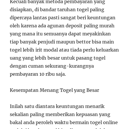
Kecuali banyak metoda pembayaran yang
disiapkan, di bandar taruhan togel paling
dipercaya lantas pasti sangat beri keuntungan
oleh karena ada agunan deposit paling murah
yang mana itu semuanya dapat meyakinkan
tiap banyak penjudi maupun bettor bisa main
togel lebih irit modal atau tiada perlu keluarkan
uang yang lebih besar untuk pasang togel
dengan cuman sekurang-kurangnya
pembayaran 10 ribu saja.
Kesempatan Menang Togel yang Besar
Inilah satu diantara keuntungan menarik
sekalian paling memberikan kepuasan yang
bakal anda peroleh waktu bermain togel online