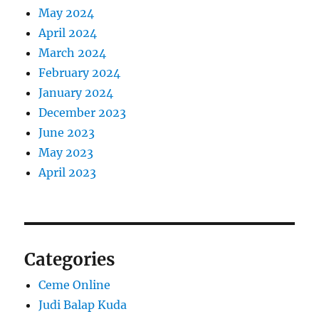
May 2024
April 2024
March 2024
February 2024
January 2024
December 2023
June 2023
May 2023
April 2023
Categories
Ceme Online
Judi Balap Kuda