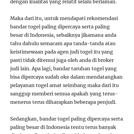
dengan kualitas yang relatif selalu berlainan.
Maka dari itu, untuk mendapati rekomendasi
bandar togel paling dipercaya serta paling
besar di Indonesia, sebaiknya jikamana anda
tahu dahulu semacam apa tanda-tanda atau
keistimewaan pada agen judi togel itu yang
pasti tidak ditemui juga oleh anda di broker
judi lain. Apa lagi, bandar taruhan togel yang
bisa dipercaya sudah oke dalam mendatangkan
pelayanan togel amat seimbang maka dari itu
sanggup memberi semua apakah yang terus-
menerus terus diharapkan beberapa penjudi.
Sedangkan, bandar togel paling dipercaya serta
paling besar di Indonesia tentu terus banyak