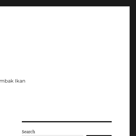
embak Ikan
Search