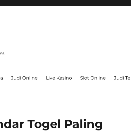
ya.
sa
Judi Online
Live Kasino
Slot Online
Judi T
dar Togel Paling