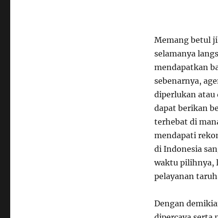
Memang betul ji
selamanya lang
mendapatkan ban
sebenarnya, agen
diperlukan atau
dapat berikan b
terhebat di man
mendapati rekom
di Indonesia san
waktu pilihnya, 
pelayanan taruha
Dengan demikian
dipercaya serta 