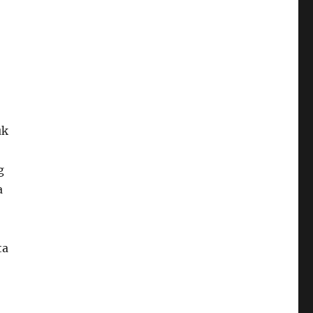
uk
g
a
ta