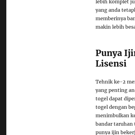
lebih komplet ju
yang anda tetap
memberinya ban
makin lebih besa
Punya Ij
Lisensi
Tehnik ke-2 mem
yang penting an
togel dapat dip
togel dengan be
menimbulkan ke
bandar taruhan t
punya ijin beker