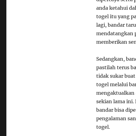
anda ketahui dah
togel itu yang pa
lagi, bandar tar
mendatangkan p
memberikan semu
Sedangkan, banda
pastilah terus 
tidak sukar bua
togel melalui ba
mengaktualkan a
sekian lama ini.
bandar bisa dip
pengalaman san
togel.