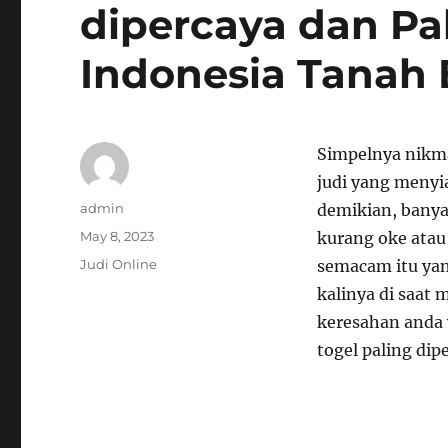
dipercaya dan Pal
Indonesia Tanah
Simpelnya nikmat
judi yang menyi
Author
admin
demikian, banya
Posted
May 8, 2023
kurang oke atau
on
Categories
Judi Online
semacam itu yan
kalinya di saat 
keresahan anda 
togel paling dip