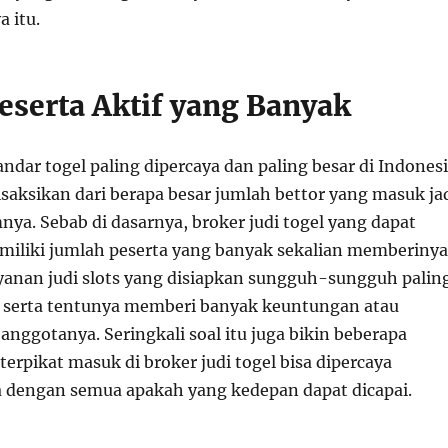
 itu.
eserta Aktif yang Banyak
ndar togel paling dipercaya dan paling besar di Indones
isaksikan dari berapa besar jumlah bettor yang masuk ja
ya. Sebab di dasarnya, broker judi togel yang dapat
u miliki jumlah peserta yang banyak sekalian memberinya
ayanan judi slots yang disiapkan sungguh-sungguh palin
 serta tentunya memberi banyak keuntungan atau
nggotanya. Seringkali soal itu juga bikin beberapa
 terpikat masuk di broker judi togel bisa dipercaya
a dengan semua apakah yang kedepan dapat dicapai.