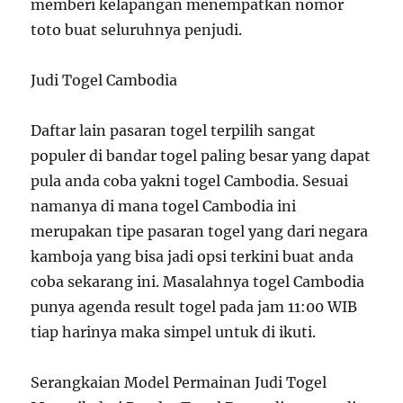
memberi kelapangan menempatkan nomor
toto buat seluruhnya penjudi.
Judi Togel Cambodia
Daftar lain pasaran togel terpilih sangat
populer di bandar togel paling besar yang dapat
pula anda coba yakni togel Cambodia. Sesuai
namanya di mana togel Cambodia ini
merupakan tipe pasaran togel yang dari negara
kamboja yang bisa jadi opsi terkini buat anda
coba sekarang ini. Masalahnya togel Cambodia
punya agenda result togel pada jam 11:00 WIB
tiap harinya maka simpel untuk di ikuti.
Serangkaian Model Permainan Judi Togel