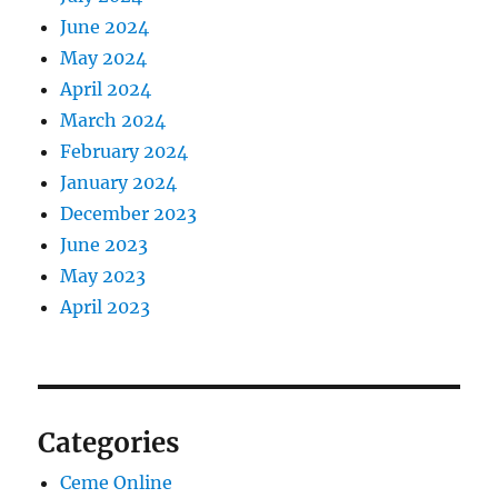
June 2024
May 2024
April 2024
March 2024
February 2024
January 2024
December 2023
June 2023
May 2023
April 2023
Categories
Ceme Online