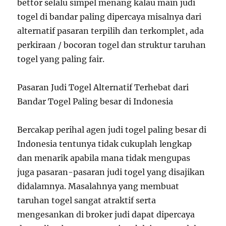
bettor selalu simpel menang kalau main judi
togel di bandar paling dipercaya misalnya dari
alternatif pasaran terpilih dan terkomplet, ada
perkiraan / bocoran togel dan struktur taruhan
togel yang paling fair.
Pasaran Judi Togel Alternatif Terhebat dari
Bandar Togel Paling besar di Indonesia
Bercakap perihal agen judi togel paling besar di
Indonesia tentunya tidak cukuplah lengkap
dan menarik apabila mana tidak mengupas
juga pasaran-pasaran judi togel yang disajikan
didalamnya. Masalahnya yang membuat
taruhan togel sangat atraktif serta
mengesankan di broker judi dapat dipercaya