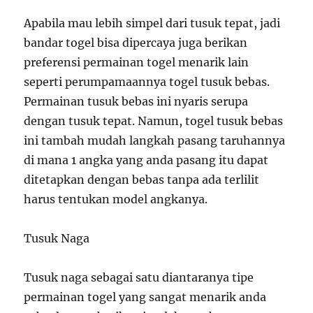
Apabila mau lebih simpel dari tusuk tepat, jadi
bandar togel bisa dipercaya juga berikan
preferensi permainan togel menarik lain
seperti perumpamaannya togel tusuk bebas.
Permainan tusuk bebas ini nyaris serupa
dengan tusuk tepat. Namun, togel tusuk bebas
ini tambah mudah langkah pasang taruhannya
di mana 1 angka yang anda pasang itu dapat
ditetapkan dengan bebas tanpa ada terlilit
harus tentukan model angkanya.
Tusuk Naga
Tusuk naga sebagai satu diantaranya tipe
permainan togel yang sangat menarik anda