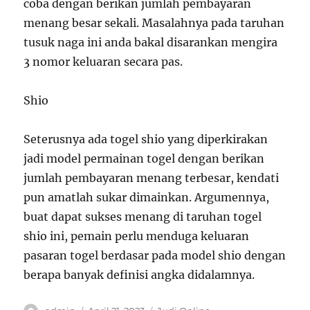
coba dengan berikan jumlah pembayaran
menang besar sekali. Masalahnya pada taruhan
tusuk naga ini anda bakal disarankan mengira
3 nomor keluaran secara pas.
Shio
Seterusnya ada togel shio yang diperkirakan
jadi model permainan togel dengan berikan
jumlah pembayaran menang terbesar, kendati
pun amatlah sukar dimainkan. Argumennya,
buat dapat sukses menang di taruhan togel
shio ini, pemain perlu menduga keluaran
pasaran togel berdasar pada model shio dengan
berapa banyak definisi angka didalamnya.