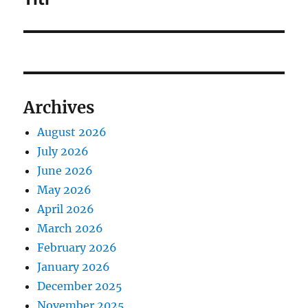
Archives
August 2026
July 2026
June 2026
May 2026
April 2026
March 2026
February 2026
January 2026
December 2025
November 2025