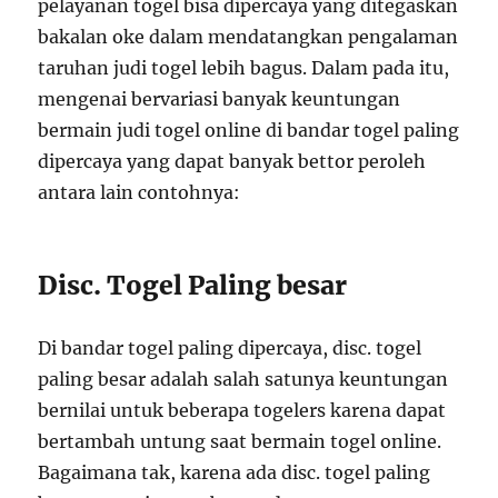
pelayanan togel bisa dipercaya yang ditegaskan
bakalan oke dalam mendatangkan pengalaman
taruhan judi togel lebih bagus. Dalam pada itu,
mengenai bervariasi banyak keuntungan
bermain judi togel online di bandar togel paling
dipercaya yang dapat banyak bettor peroleh
antara lain contohnya:
Disc. Togel Paling besar
Di bandar togel paling dipercaya, disc. togel
paling besar adalah salah satunya keuntungan
bernilai untuk beberapa togelers karena dapat
bertambah untung saat bermain togel online.
Bagaimana tak, karena ada disc. togel paling