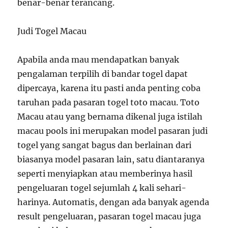
benar-benar terancang.
Judi Togel Macau
Apabila anda mau mendapatkan banyak
pengalaman terpilih di bandar togel dapat
dipercaya, karena itu pasti anda penting coba
taruhan pada pasaran togel toto macau. Toto
Macau atau yang bernama dikenal juga istilah
macau pools ini merupakan model pasaran judi
togel yang sangat bagus dan berlainan dari
biasanya model pasaran lain, satu diantaranya
seperti menyiapkan atau memberinya hasil
pengeluaran togel sejumlah 4 kali sehari-
harinya. Automatis, dengan ada banyak agenda
result pengeluaran, pasaran togel macau juga