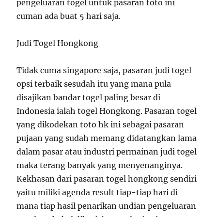
pengeluaran togel untuk pasaran toto ini
cuman ada buat 5 hari saja.
Judi Togel Hongkong
Tidak cuma singapore saja, pasaran judi togel
opsi terbaik sesudah itu yang mana pula
disajikan bandar togel paling besar di
Indonesia ialah togel Hongkong. Pasaran togel
yang dikodekan toto hk ini sebagai pasaran
pujaan yang sudah memang didatangkan lama
dalam pasar atau industri permainan judi togel
maka terang banyak yang menyenanginya.
Kekhasan dari pasaran togel hongkong sendiri
yaitu miliki agenda result tiap-tiap hari di
mana tiap hasil penarikan undian pengeluaran