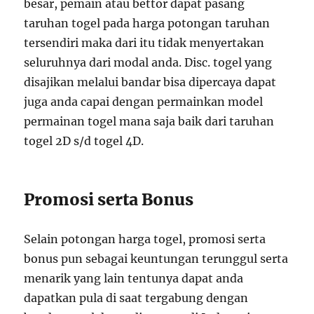
besar, pemain atau bettor dapat pasang
taruhan togel pada harga potongan taruhan
tersendiri maka dari itu tidak menyertakan
seluruhnya dari modal anda. Disc. togel yang
disajikan melalui bandar bisa dipercaya dapat
juga anda capai dengan permainkan model
permainan togel mana saja baik dari taruhan
togel 2D s/d togel 4D.
Promosi serta Bonus
Selain potongan harga togel, promosi serta
bonus pun sebagai keuntungan terunggul serta
menarik yang lain tentunya dapat anda
dapatkan pula di saat tergabung dengan