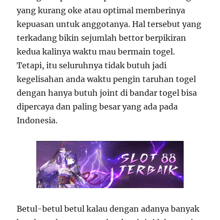
yang kurang oke atau optimal memberinya
kepuasan untuk anggotanya. Hal tersebut yang
terkadang bikin sejumlah bettor berpikiran
kedua kalinya waktu mau bermain togel.
Tetapi, itu seluruhnya tidak butuh jadi
kegelisahan anda waktu pengin taruhan togel
dengan hanya butuh joint di bandar togel bisa
dipercaya dan paling besar yang ada pada
Indonesia.
Betul-betul betul kalau dengan adanya banyak