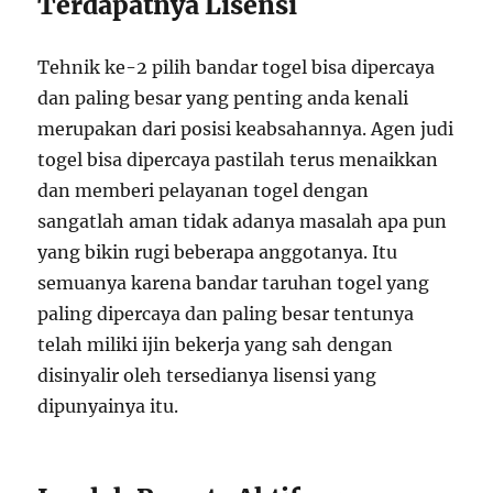
Terdapatnya Lisensi
Tehnik ke-2 pilih bandar togel bisa dipercaya
dan paling besar yang penting anda kenali
merupakan dari posisi keabsahannya. Agen judi
togel bisa dipercaya pastilah terus menaikkan
dan memberi pelayanan togel dengan
sangatlah aman tidak adanya masalah apa pun
yang bikin rugi beberapa anggotanya. Itu
semuanya karena bandar taruhan togel yang
paling dipercaya dan paling besar tentunya
telah miliki ijin bekerja yang sah dengan
disinyalir oleh tersedianya lisensi yang
dipunyainya itu.