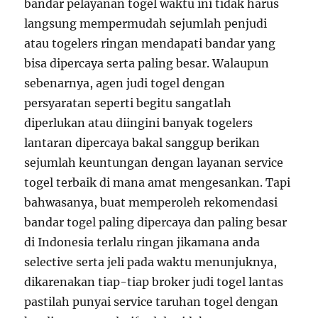
bandar pelayanan togel waktu ini tidak harus
langsung mempermudah sejumlah penjudi
atau togelers ringan mendapati bandar yang
bisa dipercaya serta paling besar. Walaupun
sebenarnya, agen judi togel dengan
persyaratan seperti begitu sangatlah
diperlukan atau diingini banyak togelers
lantaran dipercaya bakal sanggup berikan
sejumlah keuntungan dengan layanan service
togel terbaik di mana amat mengesankan. Tapi
bahwasanya, buat memperoleh rekomendasi
bandar togel paling dipercaya dan paling besar
di Indonesia terlalu ringan jikamana anda
selective serta jeli pada waktu menunjuknya,
dikarenakan tiap-tiap broker judi togel lantas
pastilah punyai service taruhan togel dengan