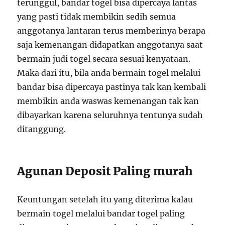
terunggul, bandar togel bisa dipercaya lantas
yang pasti tidak membikin sedih semua
anggotanya lantaran terus memberinya berapa
saja kemenangan didapatkan anggotanya saat
bermain judi togel secara sesuai kenyataan.
Maka dari itu, bila anda bermain togel melalui
bandar bisa dipercaya pastinya tak kan kembali
membikin anda waswas kemenangan tak kan
dibayarkan karena seluruhnya tentunya sudah
ditanggung.
Agunan Deposit Paling murah
Keuntungan setelah itu yang diterima kalau
bermain togel melalui bandar togel paling