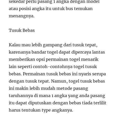
sekedar perlu pasang 1 angka dengan model
atau posisi angka itu untuk bus temukan
menangnya.
Tusuk Bebas
Kalau mau lebih gampang dari tusuk tepat,
karenanya bandar togel dapat dipercaya lantas
memberikan opsi permainan togel menarik
lain seperti contoh-contohnya togel tusuk
bebas. Permainan tusuk bebas ini nyaris serupa
dengan tusuk tepat. Namun, togel tusuk bebas
ini makin lebih mudah metode pasang
taruhannya di mana 1 angka yang anda pasang
itu dapat diputuskan dengan bebas tiada terlilit
harus tentukan type angkanya.