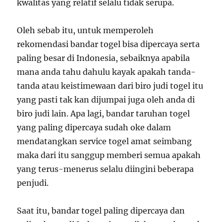
kwalitas yang relatif selalu tidak serupa.
Oleh sebab itu, untuk memperoleh
rekomendasi bandar togel bisa dipercaya serta
paling besar di Indonesia, sebaiknya apabila
mana anda tahu dahulu kayak apakah tanda-
tanda atau keistimewaan dari biro judi togel itu
yang pasti tak kan dijumpai juga oleh anda di
biro judi lain. Apa lagi, bandar taruhan togel
yang paling dipercaya sudah oke dalam
mendatangkan service togel amat seimbang
maka dari itu sanggup memberi semua apakah
yang terus-menerus selalu diingini beberapa
penjudi.
Saat itu, bandar togel paling dipercaya dan