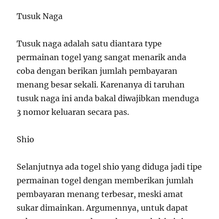
Tusuk Naga
Tusuk naga adalah satu diantara type
permainan togel yang sangat menarik anda
coba dengan berikan jumlah pembayaran
menang besar sekali. Karenanya di taruhan
tusuk naga ini anda bakal diwajibkan menduga
3 nomor keluaran secara pas.
Shio
Selanjutnya ada togel shio yang diduga jadi tipe
permainan togel dengan memberikan jumlah
pembayaran menang terbesar, meski amat
sukar dimainkan. Argumennya, untuk dapat