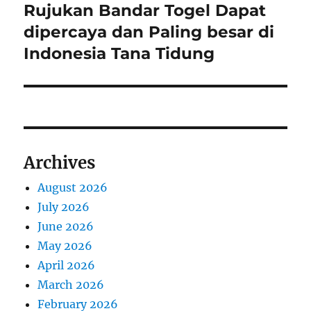
Rujukan Bandar Togel Dapat
Next
post:
dipercaya dan Paling besar di
Indonesia Tana Tidung
Archives
August 2026
July 2026
June 2026
May 2026
April 2026
March 2026
February 2026