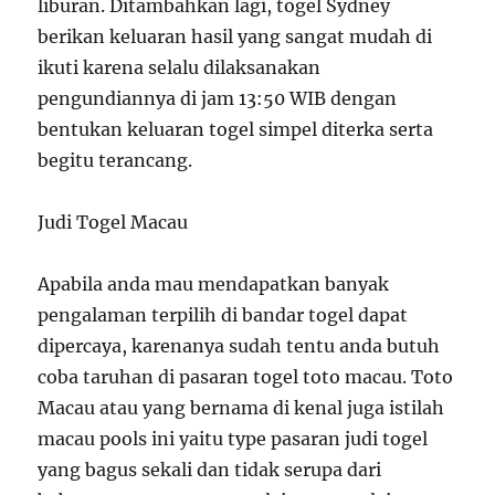
liburan. Ditambahkan lagi, togel Sydney
berikan keluaran hasil yang sangat mudah di
ikuti karena selalu dilaksanakan
pengundiannya di jam 13:50 WIB dengan
bentukan keluaran togel simpel diterka serta
begitu terancang.
Judi Togel Macau
Apabila anda mau mendapatkan banyak
pengalaman terpilih di bandar togel dapat
dipercaya, karenanya sudah tentu anda butuh
coba taruhan di pasaran togel toto macau. Toto
Macau atau yang bernama di kenal juga istilah
macau pools ini yaitu type pasaran judi togel
yang bagus sekali dan tidak serupa dari