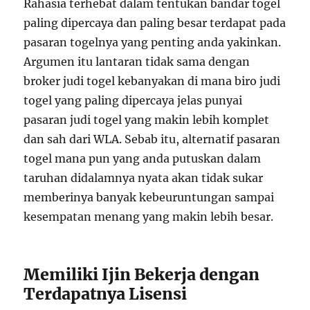
Rahasia terhebat dalam tentukan bandar togel
paling dipercaya dan paling besar terdapat pada
pasaran togelnya yang penting anda yakinkan.
Argumen itu lantaran tidak sama dengan
broker judi togel kebanyakan di mana biro judi
togel yang paling dipercaya jelas punyai
pasaran judi togel yang makin lebih komplet
dan sah dari WLA. Sebab itu, alternatif pasaran
togel mana pun yang anda putuskan dalam
taruhan didalamnya nyata akan tidak sukar
memberinya banyak kebeuruntungan sampai
kesempatan menang yang makin lebih besar.
Memiliki Ijin Bekerja dengan
Terdapatnya Lisensi