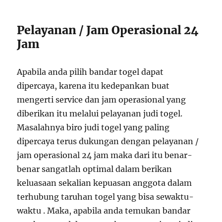
Pelayanan / Jam Operasional 24
Jam
Apabila anda pilih bandar togel dapat
dipercaya, karena itu kedepankan buat
mengerti service dan jam operasional yang
diberikan itu melalui pelayanan judi togel.
Masalahnya biro judi togel yang paling
dipercaya terus dukungan dengan pelayanan /
jam operasional 24 jam maka dari itu benar-
benar sangatlah optimal dalam berikan
keluasaan sekalian kepuasan anggota dalam
terhubung taruhan togel yang bisa sewaktu-
waktu . Maka, apabila anda temukan bandar