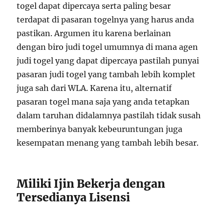
togel dapat dipercaya serta paling besar
terdapat di pasaran togelnya yang harus anda
pastikan. Argumen itu karena berlainan
dengan biro judi togel umumnya di mana agen
judi togel yang dapat dipercaya pastilah punyai
pasaran judi togel yang tambah lebih komplet
juga sah dari WLA. Karena itu, alternatif
pasaran togel mana saja yang anda tetapkan
dalam taruhan didalamnya pastilah tidak susah
memberinya banyak kebeuruntungan juga
kesempatan menang yang tambah lebih besar.
Miliki Ijin Bekerja dengan
Tersedianya Lisensi