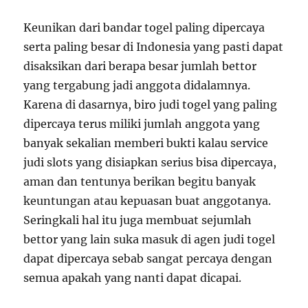
Keunikan dari bandar togel paling dipercaya
serta paling besar di Indonesia yang pasti dapat
disaksikan dari berapa besar jumlah bettor
yang tergabung jadi anggota didalamnya.
Karena di dasarnya, biro judi togel yang paling
dipercaya terus miliki jumlah anggota yang
banyak sekalian memberi bukti kalau service
judi slots yang disiapkan serius bisa dipercaya,
aman dan tentunya berikan begitu banyak
keuntungan atau kepuasan buat anggotanya.
Seringkali hal itu juga membuat sejumlah
bettor yang lain suka masuk di agen judi togel
dapat dipercaya sebab sangat percaya dengan
semua apakah yang nanti dapat dicapai.