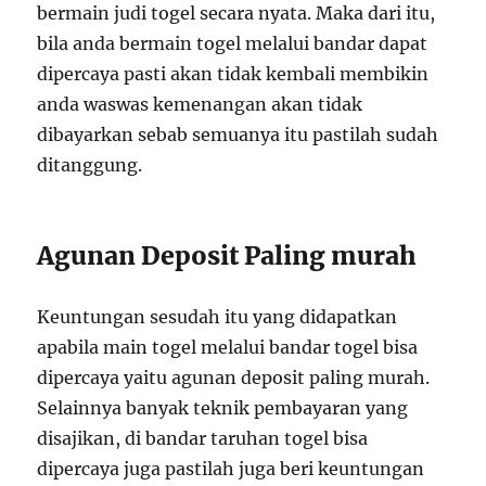
bermain judi togel secara nyata. Maka dari itu,
bila anda bermain togel melalui bandar dapat
dipercaya pasti akan tidak kembali membikin
anda waswas kemenangan akan tidak
dibayarkan sebab semuanya itu pastilah sudah
ditanggung.
Agunan Deposit Paling murah
Keuntungan sesudah itu yang didapatkan
apabila main togel melalui bandar togel bisa
dipercaya yaitu agunan deposit paling murah.
Selainnya banyak teknik pembayaran yang
disajikan, di bandar taruhan togel bisa
dipercaya juga pastilah juga beri keuntungan