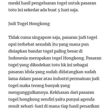
meski hasil pengeluaran togel untuk pasaran
toto ini sekedar ada buat 5 hari saja.
Judi Togel Hongkong
Tidak cuma singapore saja, pasaran judi togel
opsi terhebat sesudah itu yang mana pun
disiapkan bandar togel paling besar di
Indonesia merupakan togel Hongkong. Pasaran
togel yang dikodekan toto hk ini sebagai
pasaran idola yang sudah didatangkan sudah
lama dalam pasar atau industri permainan judi
togel maka terang banyak yang
mengunggulkannya. Kekhasan dari pasaran
togel hongkong sendiri yaitu punyai agenda
result sehari-hari di mana tiap hasil penarikan