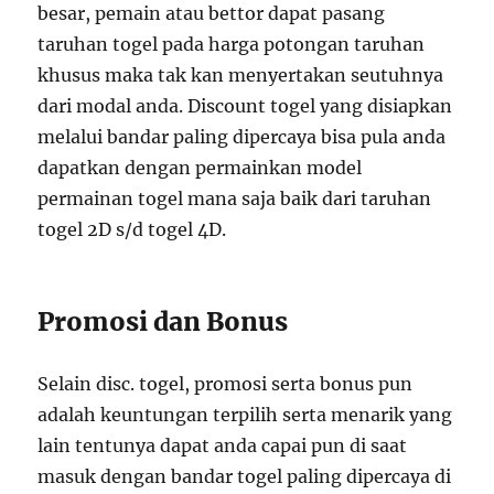
besar, pemain atau bettor dapat pasang
taruhan togel pada harga potongan taruhan
khusus maka tak kan menyertakan seutuhnya
dari modal anda. Discount togel yang disiapkan
melalui bandar paling dipercaya bisa pula anda
dapatkan dengan permainkan model
permainan togel mana saja baik dari taruhan
togel 2D s/d togel 4D.
Promosi dan Bonus
Selain disc. togel, promosi serta bonus pun
adalah keuntungan terpilih serta menarik yang
lain tentunya dapat anda capai pun di saat
masuk dengan bandar togel paling dipercaya di