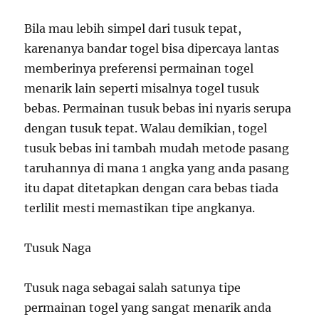
Bila mau lebih simpel dari tusuk tepat,
karenanya bandar togel bisa dipercaya lantas
memberinya preferensi permainan togel
menarik lain seperti misalnya togel tusuk
bebas. Permainan tusuk bebas ini nyaris serupa
dengan tusuk tepat. Walau demikian, togel
tusuk bebas ini tambah mudah metode pasang
taruhannya di mana 1 angka yang anda pasang
itu dapat ditetapkan dengan cara bebas tiada
terlilit mesti memastikan tipe angkanya.
Tusuk Naga
Tusuk naga sebagai salah satunya tipe
permainan togel yang sangat menarik anda