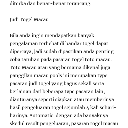
diterka dan benar-benar terancang.
Judi Togel Macau
Bila anda ingin mendapatkan banyak
pengalaman terhebat di bandar togel dapat
dipercaya, jadi sudah dipastikan anda penting
coba taruhan pada pasaran togel toto macau.
Toto Macau atau yang bernama dikenal juga
panggilan macau pools ini merupakan type
pasaran judi togel yang bagus sekali serta
berlainan dari beberapa type pasaran lain,
diantaranya seperti siapkan atau memberinya
hasil pengeluaran togel sejumlah 4 kali sehari-
harinya. Automatic, dengan ada banyaknya
skedul result pengeluaran, pasaran togel macau