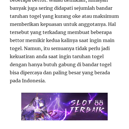
beberapa bettor. Walau demikian, lumayan
banyak juga sering didapati sejumlah bandar
taruhan togel yang kurang oke atau maksimum
memberikan kepuasan untuk anggotanya. Hal
tersebut yang terkadang membuat beberapa
bettor memikir kedua kalinya saat ingin main
togel. Namun, itu semuanya tidak perlu jadi
kekuatiran anda saat ingin taruhan togel
dengan hanya butuh gabung di bandar togel
bisa dipercaya dan paling besar yang berada
pada Indonesia.