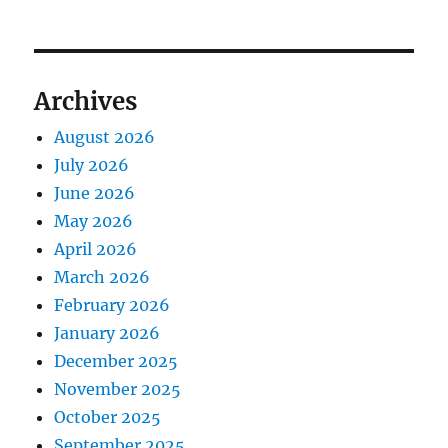
Archives
August 2026
July 2026
June 2026
May 2026
April 2026
March 2026
February 2026
January 2026
December 2025
November 2025
October 2025
September 2025