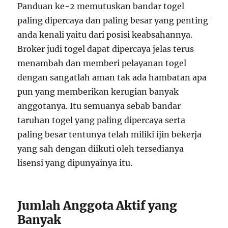
Panduan ke-2 memutuskan bandar togel
paling dipercaya dan paling besar yang penting
anda kenali yaitu dari posisi keabsahannya.
Broker judi togel dapat dipercaya jelas terus
menambah dan memberi pelayanan togel
dengan sangatlah aman tak ada hambatan apa
pun yang memberikan kerugian banyak
anggotanya. Itu semuanya sebab bandar
taruhan togel yang paling dipercaya serta
paling besar tentunya telah miliki ijin bekerja
yang sah dengan diikuti oleh tersedianya
lisensi yang dipunyainya itu.
Jumlah Anggota Aktif yang
Banyak