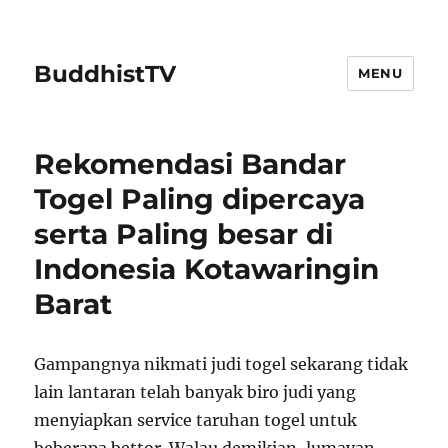
BuddhistTV
MENU
Rekomendasi Bandar
Togel Paling dipercaya
serta Paling besar di
Indonesia Kotawaringin
Barat
Gampangnya nikmati judi togel sekarang tidak
lain lantaran telah banyak biro judi yang
menyiapkan service taruhan togel untuk