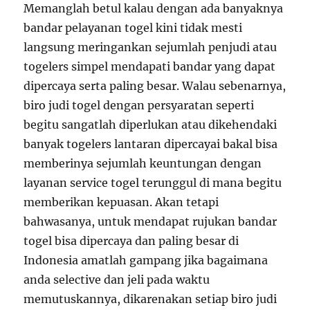
Memanglah betul kalau dengan ada banyaknya
bandar pelayanan togel kini tidak mesti
langsung meringankan sejumlah penjudi atau
togelers simpel mendapati bandar yang dapat
dipercaya serta paling besar. Walau sebenarnya,
biro judi togel dengan persyaratan seperti
begitu sangatlah diperlukan atau dikehendaki
banyak togelers lantaran dipercayai bakal bisa
memberinya sejumlah keuntungan dengan
layanan service togel terunggul di mana begitu
memberikan kepuasan. Akan tetapi
bahwasanya, untuk mendapat rujukan bandar
togel bisa dipercaya dan paling besar di
Indonesia amatlah gampang jika bagaimana
anda selective dan jeli pada waktu
memutuskannya, dikarenakan setiap biro judi