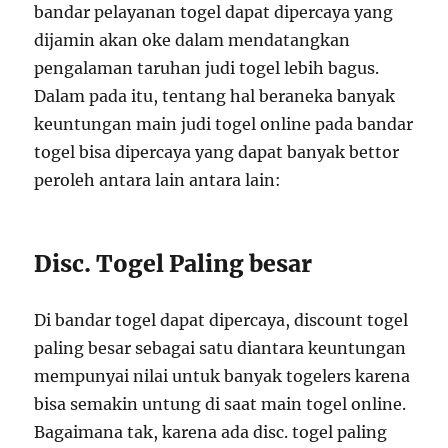
bandar pelayanan togel dapat dipercaya yang
dijamin akan oke dalam mendatangkan
pengalaman taruhan judi togel lebih bagus.
Dalam pada itu, tentang hal beraneka banyak
keuntungan main judi togel online pada bandar
togel bisa dipercaya yang dapat banyak bettor
peroleh antara lain antara lain:
Disc. Togel Paling besar
Di bandar togel dapat dipercaya, discount togel
paling besar sebagai satu diantara keuntungan
mempunyai nilai untuk banyak togelers karena
bisa semakin untung di saat main togel online.
Bagaimana tak, karena ada disc. togel paling