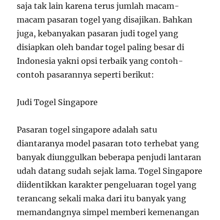
saja tak lain karena terus jumlah macam-
macam pasaran togel yang disajikan. Bahkan
juga, kebanyakan pasaran judi togel yang
disiapkan oleh bandar togel paling besar di
Indonesia yakni opsi terbaik yang contoh-
contoh pasarannya seperti berikut:
Judi Togel Singapore
Pasaran togel singapore adalah satu
diantaranya model pasaran toto terhebat yang
banyak diunggulkan beberapa penjudi lantaran
udah datang sudah sejak lama. Togel Singapore
diidentikkan karakter pengeluaran togel yang
terancang sekali maka dari itu banyak yang
memandangnya simpel memberi kemenangan