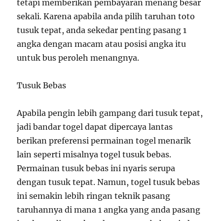
tetapi memberikan pembayaran menang besar
sekali. Karena apabila anda pilih taruhan toto
tusuk tepat, anda sekedar penting pasang 1
angka dengan macam atau posisi angka itu
untuk bus peroleh menangnya.
Tusuk Bebas
Apabila pengin lebih gampang dari tusuk tepat,
jadi bandar togel dapat dipercaya lantas
berikan preferensi permainan togel menarik
lain seperti misalnya togel tusuk bebas.
Permainan tusuk bebas ini nyaris serupa
dengan tusuk tepat. Namun, togel tusuk bebas
ini semakin lebih ringan teknik pasang
taruhannya di mana 1 angka yang anda pasang