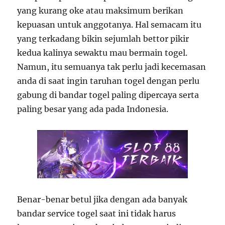
yang kurang oke atau maksimum berikan
kepuasan untuk anggotanya. Hal semacam itu
yang terkadang bikin sejumlah bettor pikir
kedua kalinya sewaktu mau bermain togel.
Namun, itu semuanya tak perlu jadi kecemasan
anda di saat ingin taruhan togel dengan perlu
gabung di bandar togel paling dipercaya serta
paling besar yang ada pada Indonesia.
Benar-benar betul jika dengan ada banyak
bandar service togel saat ini tidak harus