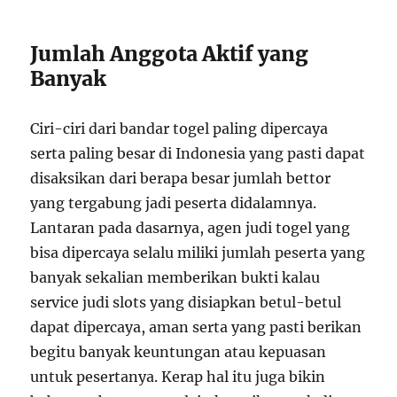
Jumlah Anggota Aktif yang
Banyak
Ciri-ciri dari bandar togel paling dipercaya
serta paling besar di Indonesia yang pasti dapat
disaksikan dari berapa besar jumlah bettor
yang tergabung jadi peserta didalamnya.
Lantaran pada dasarnya, agen judi togel yang
bisa dipercaya selalu miliki jumlah peserta yang
banyak sekalian memberikan bukti kalau
service judi slots yang disiapkan betul-betul
dapat dipercaya, aman serta yang pasti berikan
begitu banyak keuntungan atau kepuasan
untuk pesertanya. Kerap hal itu juga bikin