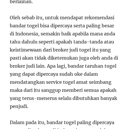
berlainan.
Oleh sebab itu, untuk mendapat rekomendasi
bandar togel bisa dipercaya serta paling besar
di Indonesia, semakin baik apabila mana anda
tahu dahulu seperti apakah tanda-tanda atau
keistimewaan dari broker judi togel itu yang
pasti akan tidak diketemukan juga oleh anda di
broker judi lain. Apa lagi, bandar taruhan togel
yang dapat dipercaya sudah oke dalam
mendatangkan service togel amat seimbang
maka dari itu sanggup memberi semua apakah
yang terus-menerus selalu dibutuhkan banyak
penjudi.
Dalam pada itu, bandar togel paling dipercaya