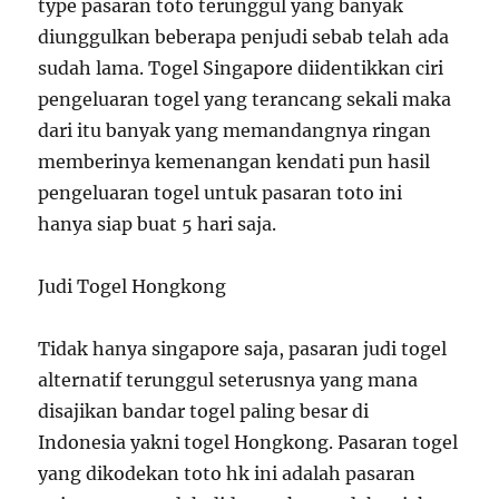
type pasaran toto terunggul yang banyak
diunggulkan beberapa penjudi sebab telah ada
sudah lama. Togel Singapore diidentikkan ciri
pengeluaran togel yang terancang sekali maka
dari itu banyak yang memandangnya ringan
memberinya kemenangan kendati pun hasil
pengeluaran togel untuk pasaran toto ini
hanya siap buat 5 hari saja.
Judi Togel Hongkong
Tidak hanya singapore saja, pasaran judi togel
alternatif terunggul seterusnya yang mana
disajikan bandar togel paling besar di
Indonesia yakni togel Hongkong. Pasaran togel
yang dikodekan toto hk ini adalah pasaran