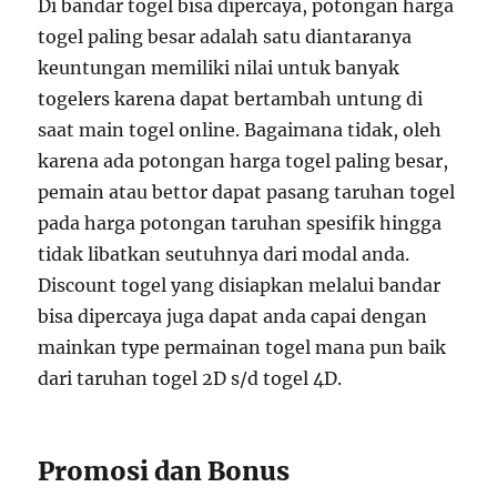
Di bandar togel bisa dipercaya, potongan harga
togel paling besar adalah satu diantaranya
keuntungan memiliki nilai untuk banyak
togelers karena dapat bertambah untung di
saat main togel online. Bagaimana tidak, oleh
karena ada potongan harga togel paling besar,
pemain atau bettor dapat pasang taruhan togel
pada harga potongan taruhan spesifik hingga
tidak libatkan seutuhnya dari modal anda.
Discount togel yang disiapkan melalui bandar
bisa dipercaya juga dapat anda capai dengan
mainkan type permainan togel mana pun baik
dari taruhan togel 2D s/d togel 4D.
Promosi dan Bonus