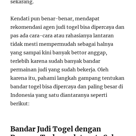
sekarang.
Kendati pun benar-benar, mendapat
rekomendasi agen judi togel bisa dipercaya dan
pas ada cara-cara atau rahasianya lantaran
tidak mesti mempermudah sebagai halnya
yang sampai kini banyak bettor anggap,
terlebih karena sudah banyak bandar
permainan judi yang sudah bekerja. Oleh
karena itu, pahami langkah gampang tentukan
bandar togel bisa dipercaya dan paling besar di
Indonesia yang satu diantaranya seperti
berikut:
Bandar Judi Togel dengan