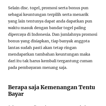
Selain disc. togel, promosi serta bonus pun
sebagai keuntungan terpilih serta menarik
yang lain tentunya dapat anda dapatkan pun
waktu masuk dengan bandar togel paling
dipercaya di Indonesia. Dan jumlahnya promosi
bonus yang disiapkan, tiap banyak anggota
lantas sudah pasti akan tetap ringan
mendapatkan tambahan keuntungan maka
dari itu tak harus kembali tergantung cuman
pada pembayaran menang saja.
Berapa saja Kemenangan Tentu
Bayar