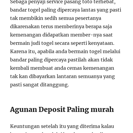
Sebaga penyaji service pasang toto terhebat,
bandar togel paling dipercaya lantas yang pasti
tak membikin sedih semua pesertanya
dikarenakan terus memberinya berapa saja
kemenangan didapatkan member-nya saat
bermain judi togel secara seperti kenyataan.
Karena itu, apabila anda bermain togel melalui
bandar paling dipercaya pastilah akan tidak
kembali membuat anda cemas kemenangan
tak kan dibayarkan lantaran semuanya yang
pasti sangat ditanggung.
Agunan Deposit Paling murah
Keuntungan setelah itu yang diterima kalau