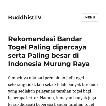
BuddhistTV
MENU
Rekomendasi Bandar
Togel Paling dipercaya
serta Paling besar di
Indonesia Murung Raya
Simpelnya nikmati permainan judi togel
sekarang tidak lain sebab telah banyak biro judi
yang sediakan pelayanan taruhan togel bagi
beberapa bettor. Namun, lumayan banyak juga
kerap didapati beberapa bandar taruhan togel