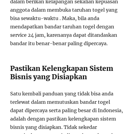
dalam berikan kelapangan sekalian kepuasan
anggota dalam membuka taruhan togel yang
bisa sewaktu-waktu . Maka, bila anda
mendapatkan bandar taruhan togel dengan
service 24 jam, karenanya dapat ditandaskan
bandar itu benar-benar paling dipercaya.
Pastikan Kelengkapan Sistem
Bisnis yang Disiapkan
Satu kembali panduan yang tidak bisa anda
terlewat dalam memutuskan bandar togel
dapat dipercaya serta paling besar di Indonesia,
adalah dengan pastikan kelengkapan sistem
bisnis yang disiapkan. Tidak sekedar