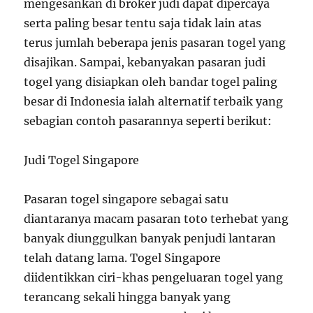
mengesankan di broker judi dapat dipercaya
serta paling besar tentu saja tidak lain atas
terus jumlah beberapa jenis pasaran togel yang
disajikan. Sampai, kebanyakan pasaran judi
togel yang disiapkan oleh bandar togel paling
besar di Indonesia ialah alternatif terbaik yang
sebagian contoh pasarannya seperti berikut:
Judi Togel Singapore
Pasaran togel singapore sebagai satu
diantaranya macam pasaran toto terhebat yang
banyak diunggulkan banyak penjudi lantaran
telah datang lama. Togel Singapore
diidentikkan ciri-khas pengeluaran togel yang
terancang sekali hingga banyak yang