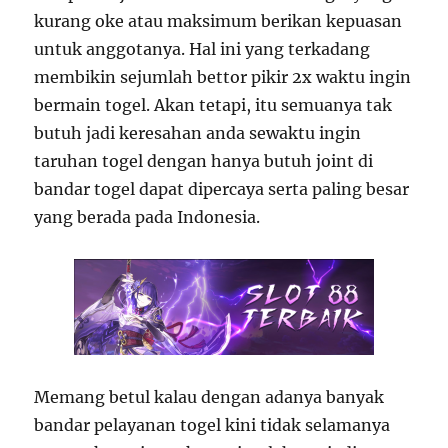
kurang oke atau maksimum berikan kepuasan
untuk anggotanya. Hal ini yang terkadang
membikin sejumlah bettor pikir 2x waktu ingin
bermain togel. Akan tetapi, itu semuanya tak
butuh jadi keresahan anda sewaktu ingin
taruhan togel dengan hanya butuh joint di
bandar togel dapat dipercaya serta paling besar
yang berada pada Indonesia.
Memang betul kalau dengan adanya banyak
bandar pelayanan togel kini tidak selamanya