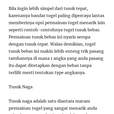
Bila ingin lebih simpel dari tusuk tepat,
karenanya bandar togel paling dipercaya lantas
memberinya opsi permainan togel menarik lain
seperti contoh-contohnya togel tusuk bebas.
Permainan tusuk bebas ini nyaris serupa
dengan tusuk tepat. Walau demikian, togel
tusuk bebas ini makin lebih enteng trik pasang
taruhannya di mana 1 angka yang anda pasang
itu dapat ditetapkan dengan bebas tanpa
terlilit mesti tentukan type angkanya.
Tusuk Naga
Tusuk naga adalah satu diantara macam
permainan togel yang sangat menarik anda