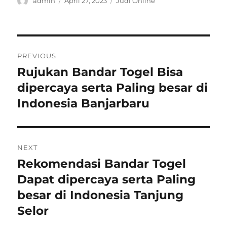
Author
Posted
Categories
admin
April 27, 2023
Judi Online
on
Post
PREVIOUS
navigation
Rujukan Bandar Togel Bisa
Previous
post:
dipercaya serta Paling besar di
Indonesia Banjarbaru
NEXT
Rekomendasi Bandar Togel
Next
post:
Dapat dipercaya serta Paling
besar di Indonesia Tanjung
Selor