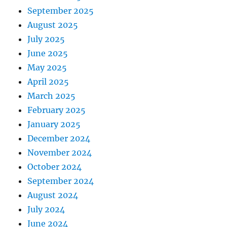
September 2025
August 2025
July 2025
June 2025
May 2025
April 2025
March 2025
February 2025
January 2025
December 2024
November 2024
October 2024
September 2024
August 2024
July 2024
June 2024