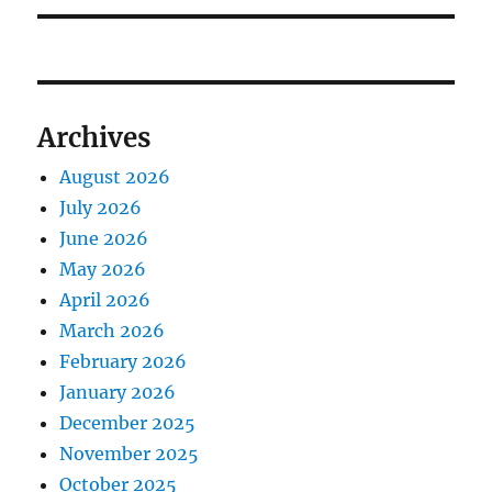
Archives
August 2026
July 2026
June 2026
May 2026
April 2026
March 2026
February 2026
January 2026
December 2025
November 2025
October 2025