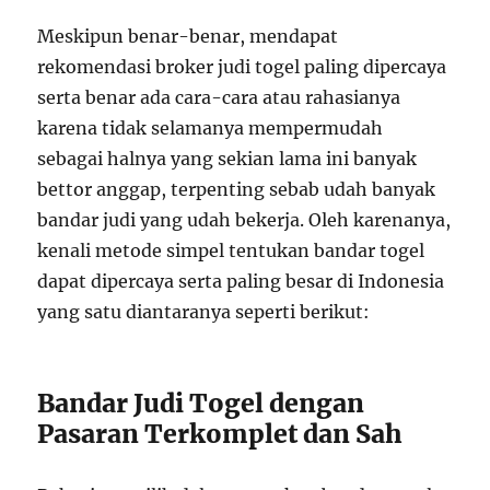
Meskipun benar-benar, mendapat
rekomendasi broker judi togel paling dipercaya
serta benar ada cara-cara atau rahasianya
karena tidak selamanya mempermudah
sebagai halnya yang sekian lama ini banyak
bettor anggap, terpenting sebab udah banyak
bandar judi yang udah bekerja. Oleh karenanya,
kenali metode simpel tentukan bandar togel
dapat dipercaya serta paling besar di Indonesia
yang satu diantaranya seperti berikut:
Bandar Judi Togel dengan
Pasaran Terkomplet dan Sah