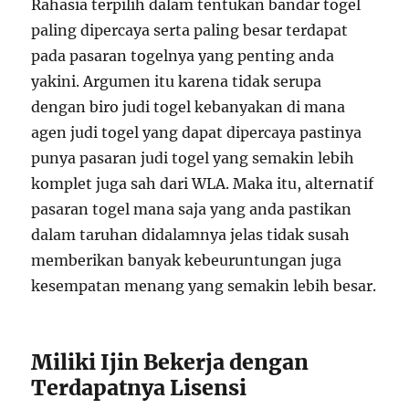
Rahasia terpilih dalam tentukan bandar togel
paling dipercaya serta paling besar terdapat
pada pasaran togelnya yang penting anda
yakini. Argumen itu karena tidak serupa
dengan biro judi togel kebanyakan di mana
agen judi togel yang dapat dipercaya pastinya
punya pasaran judi togel yang semakin lebih
komplet juga sah dari WLA. Maka itu, alternatif
pasaran togel mana saja yang anda pastikan
dalam taruhan didalamnya jelas tidak susah
memberikan banyak kebeuruntungan juga
kesempatan menang yang semakin lebih besar.
Miliki Ijin Bekerja dengan
Terdapatnya Lisensi