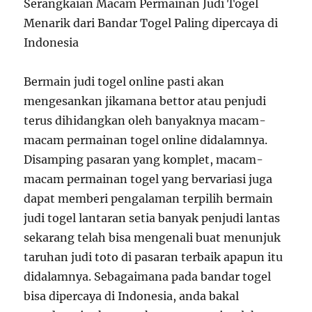
Serangkaian Macam Permainan Judi Togel
Menarik dari Bandar Togel Paling dipercaya di
Indonesia
Bermain judi togel online pasti akan
mengesankan jikamana bettor atau penjudi
terus dihidangkan oleh banyaknya macam-
macam permainan togel online didalamnya.
Disamping pasaran yang komplet, macam-
macam permainan togel yang bervariasi juga
dapat memberi pengalaman terpilih bermain
judi togel lantaran setia banyak penjudi lantas
sekarang telah bisa mengenali buat menunjuk
taruhan judi toto di pasaran terbaik apapun itu
didalamnya. Sebagaimana pada bandar togel
bisa dipercaya di Indonesia, anda bakal