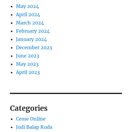
May 2024
April 2024
March 2024
February 2024
January 2024
December 2023
June 2023
May 2023
April 2023
Categories
Ceme Online
Judi Balap Kuda