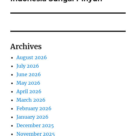
Archives
August 2026
July 2026
June 2026
May 2026
April 2026
March 2026
February 2026
January 2026
December 2025
November 2025