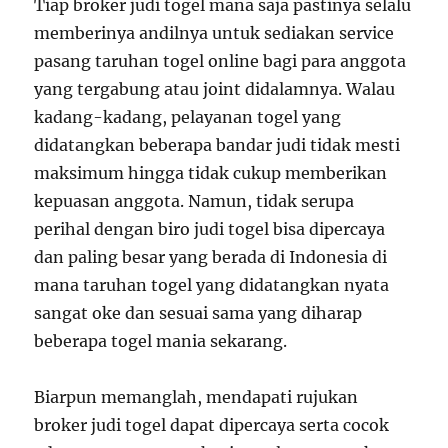
Tiap broker judi togel mana saja pastinya selalu
memberinya andilnya untuk sediakan service
pasang taruhan togel online bagi para anggota
yang tergabung atau joint didalamnya. Walau
kadang-kadang, pelayanan togel yang
didatangkan beberapa bandar judi tidak mesti
maksimum hingga tidak cukup memberikan
kepuasan anggota. Namun, tidak serupa
perihal dengan biro judi togel bisa dipercaya
dan paling besar yang berada di Indonesia di
mana taruhan togel yang didatangkan nyata
sangat oke dan sesuai sama yang diharap
beberapa togel mania sekarang.
Biarpun memanglah, mendapati rujukan
broker judi togel dapat dipercaya serta cocok