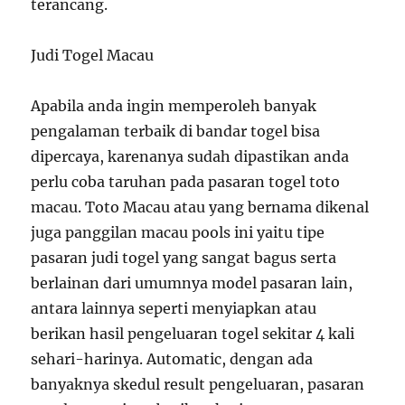
terancang.
Judi Togel Macau
Apabila anda ingin memperoleh banyak
pengalaman terbaik di bandar togel bisa
dipercaya, karenanya sudah dipastikan anda
perlu coba taruhan pada pasaran togel toto
macau. Toto Macau atau yang bernama dikenal
juga panggilan macau pools ini yaitu tipe
pasaran judi togel yang sangat bagus serta
berlainan dari umumnya model pasaran lain,
antara lainnya seperti menyiapkan atau
berikan hasil pengeluaran togel sekitar 4 kali
sehari-harinya. Automatic, dengan ada
banyaknya skedul result pengeluaran, pasaran