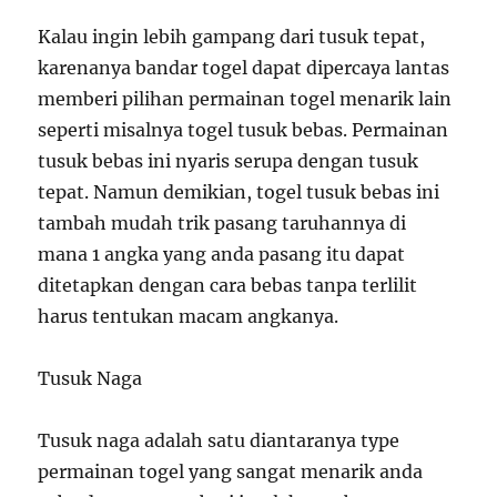
Kalau ingin lebih gampang dari tusuk tepat,
karenanya bandar togel dapat dipercaya lantas
memberi pilihan permainan togel menarik lain
seperti misalnya togel tusuk bebas. Permainan
tusuk bebas ini nyaris serupa dengan tusuk
tepat. Namun demikian, togel tusuk bebas ini
tambah mudah trik pasang taruhannya di
mana 1 angka yang anda pasang itu dapat
ditetapkan dengan cara bebas tanpa terlilit
harus tentukan macam angkanya.
Tusuk Naga
Tusuk naga adalah satu diantaranya type
permainan togel yang sangat menarik anda