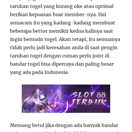
taruhan togel yang kurang oke atau optimal
berikan kepuasan buat member-nya. Hal
semacam itu yang kadang-kadang membuat
beberapa bettor memikir kedua kalinya saat
ingin bermain togel. Akan tetapi, itu semuanya
tidak perlu jadi keresahan anda di saat pengin
taruhan togel dengan cuman perlu joint di
bandar togel bisa dipercaya dan paling besar
yang ada pada Indonesia.
Memang betul jika dengan ada banyak bandar