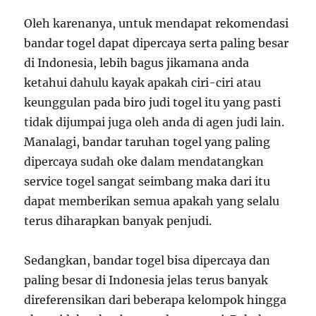
Oleh karenanya, untuk mendapat rekomendasi
bandar togel dapat dipercaya serta paling besar
di Indonesia, lebih bagus jikamana anda
ketahui dahulu kayak apakah ciri-ciri atau
keunggulan pada biro judi togel itu yang pasti
tidak dijumpai juga oleh anda di agen judi lain.
Manalagi, bandar taruhan togel yang paling
dipercaya sudah oke dalam mendatangkan
service togel sangat seimbang maka dari itu
dapat memberikan semua apakah yang selalu
terus diharapkan banyak penjudi.
Sedangkan, bandar togel bisa dipercaya dan
paling besar di Indonesia jelas terus banyak
direferensikan dari beberapa kelompok hingga