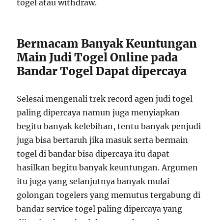
togel atau withdraw.
Bermacam Banyak Keuntungan
Main Judi Togel Online pada
Bandar Togel Dapat dipercaya
Selesai mengenali trek record agen judi togel
paling dipercaya namun juga menyiapkan
begitu banyak kelebihan, tentu banyak penjudi
juga bisa bertaruh jika masuk serta bermain
togel di bandar bisa dipercaya itu dapat
hasilkan begitu banyak keuntungan. Argumen
itu juga yang selanjutnya banyak mulai
golongan togelers yang memutus tergabung di
bandar service togel paling dipercaya yang