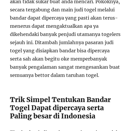
akan tidak sukar buat anda mencari. Pokoknya,
secara tergabung dan main judi togel melalui
bandar dapat dipercaya yang pasti akan terus-
menerus dapat mengaktualkan apa ya
dikehendaki banyak penjudi utamanya togelers
sejauh ini. Ditambah jumlahnya pasaran judi
togel yang disiapkan bandar bisa dipercaya
serta sah akan begitu oke memperbanyak
banyak pengalaman sangat mengesankan buat
semuanya bettor dalam taruhan togel.
Trik Simpel Tentukan Bandar
Togel Dapat dipercaya serta
Paling besar di Indonesia