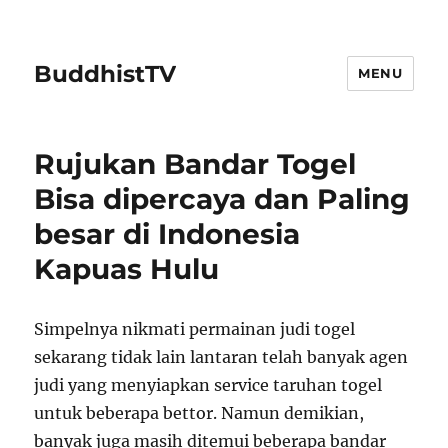
BuddhistTV
MENU
Rujukan Bandar Togel
Bisa dipercaya dan Paling
besar di Indonesia
Kapuas Hulu
Simpelnya nikmati permainan judi togel
sekarang tidak lain lantaran telah banyak agen
judi yang menyiapkan service taruhan togel
untuk beberapa bettor. Namun demikian,
banyak juga masih ditemui beberapa bandar