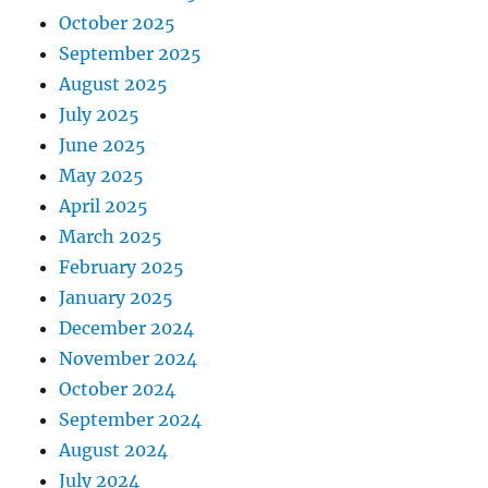
October 2025
September 2025
August 2025
July 2025
June 2025
May 2025
April 2025
March 2025
February 2025
January 2025
December 2024
November 2024
October 2024
September 2024
August 2024
July 2024