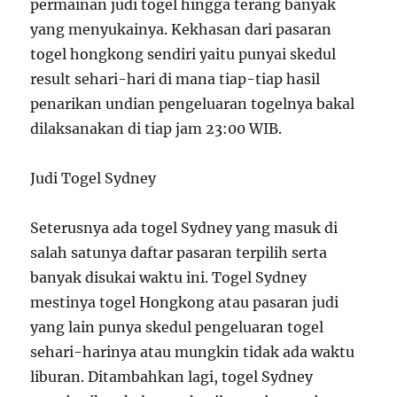
permainan judi togel hingga terang banyak
yang menyukainya. Kekhasan dari pasaran
togel hongkong sendiri yaitu punyai skedul
result sehari-hari di mana tiap-tiap hasil
penarikan undian pengeluaran togelnya bakal
dilaksanakan di tiap jam 23:00 WIB.
Judi Togel Sydney
Seterusnya ada togel Sydney yang masuk di
salah satunya daftar pasaran terpilih serta
banyak disukai waktu ini. Togel Sydney
mestinya togel Hongkong atau pasaran judi
yang lain punya skedul pengeluaran togel
sehari-harinya atau mungkin tidak ada waktu
liburan. Ditambahkan lagi, togel Sydney