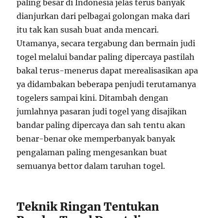
paling besar di Indonesia jelas terus banyak
dianjurkan dari pelbagai golongan maka dari
itu tak kan susah buat anda mencari.
Utamanya, secara tergabung dan bermain judi
togel melalui bandar paling dipercaya pastilah
bakal terus-menerus dapat merealisasikan apa
ya didambakan beberapa penjudi terutamanya
togelers sampai kini. Ditambah dengan
jumlahnya pasaran judi togel yang disajikan
bandar paling dipercaya dan sah tentu akan
benar-benar oke memperbanyak banyak
pengalaman paling mengesankan buat
semuanya bettor dalam taruhan togel.
Teknik Ringan Tentukan