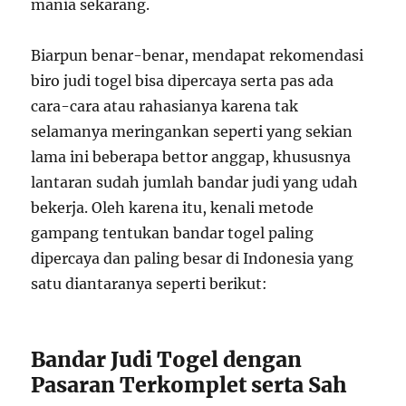
mania sekarang.
Biarpun benar-benar, mendapat rekomendasi
biro judi togel bisa dipercaya serta pas ada
cara-cara atau rahasianya karena tak
selamanya meringankan seperti yang sekian
lama ini beberapa bettor anggap, khususnya
lantaran sudah jumlah bandar judi yang udah
bekerja. Oleh karena itu, kenali metode
gampang tentukan bandar togel paling
dipercaya dan paling besar di Indonesia yang
satu diantaranya seperti berikut:
Bandar Judi Togel dengan
Pasaran Terkomplet serta Sah