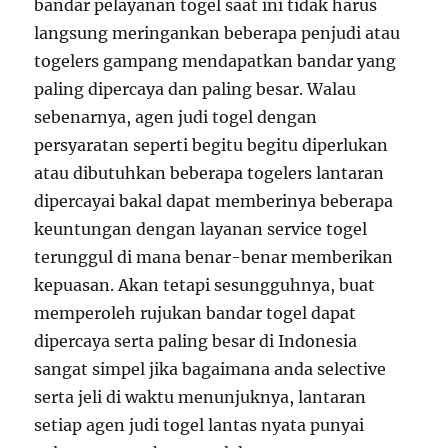
bandar pelayanan togel saat ini tidak harus
langsung meringankan beberapa penjudi atau
togelers gampang mendapatkan bandar yang
paling dipercaya dan paling besar. Walau
sebenarnya, agen judi togel dengan
persyaratan seperti begitu begitu diperlukan
atau dibutuhkan beberapa togelers lantaran
dipercayai bakal dapat memberinya beberapa
keuntungan dengan layanan service togel
terunggul di mana benar-benar memberikan
kepuasan. Akan tetapi sesungguhnya, buat
memperoleh rujukan bandar togel dapat
dipercaya serta paling besar di Indonesia
sangat simpel jika bagaimana anda selective
serta jeli di waktu menunjuknya, lantaran
setiap agen judi togel lantas nyata punyai