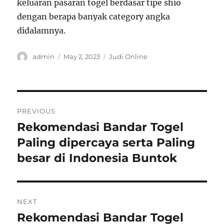
keluaran pasaran togel berdasar tipe shio
dengan berapa banyak category angka
didalamnya.
Author
Posted
Categories
admin
May 2, 2023
Judi Online
on
Post
PREVIOUS
navigation
Rekomendasi Bandar Togel
Previous
post:
Paling dipercaya serta Paling
besar di Indonesia Buntok
NEXT
Rekomendasi Bandar Togel
Next