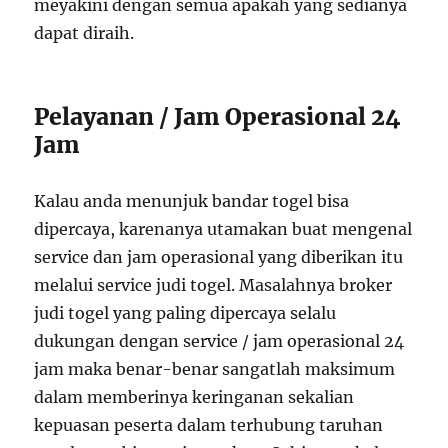
meyakini dengan semua apakah yang sedianya
dapat diraih.
Pelayanan / Jam Operasional 24
Jam
Kalau anda menunjuk bandar togel bisa
dipercaya, karenanya utamakan buat mengenal
service dan jam operasional yang diberikan itu
melalui service judi togel. Masalahnya broker
judi togel yang paling dipercaya selalu
dukungan dengan service / jam operasional 24
jam maka benar-benar sangatlah maksimum
dalam memberinya keringanan sekalian
kepuasan peserta dalam terhubung taruhan