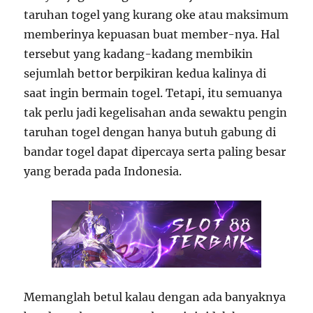
taruhan togel yang kurang oke atau maksimum
memberinya kepuasan buat member-nya. Hal
tersebut yang kadang-kadang membikin
sejumlah bettor berpikiran kedua kalinya di
saat ingin bermain togel. Tetapi, itu semuanya
tak perlu jadi kegelisahan anda sewaktu pengin
taruhan togel dengan hanya butuh gabung di
bandar togel dapat dipercaya serta paling besar
yang berada pada Indonesia.
Memanglah betul kalau dengan ada banyaknya