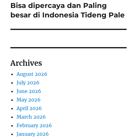
post:
Bisa dipercaya dan Paling
besar di Indonesia Tideng Pale
Archives
August 2026
July 2026
June 2026
May 2026
April 2026
March 2026
February 2026
January 2026