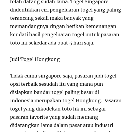
telah datang sudah lama. Togel Singapore
diidentikkan ciri pengeluaran togel yang paling
terancang sekali maka banyak yang
memandangnya ringan berikan kemenangan
kendati hasil pengeluaran togel untuk pasaran
toto ini sekedar ada buat 5 hari saja.
Judi Togel Hongkong
Tidak cuma singapore saja, pasaran judi togel
opsi terbaik sesudah itu yang mana pun
disiapkan bandar togel paling besar di
Indonesia merupakan togel Hongkong. Pasaran
togel yang dikodekan toto hk ini sebagai
pasaran favorite yang sudah memang
didatangkan lama dalam pasar atau industri