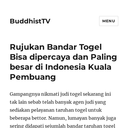
BuddhistTV
MENU
Rujukan Bandar Togel
Bisa dipercaya dan Paling
besar di Indonesia Kuala
Pembuang
Gampangnya nikmati judi togel sekarang ini
tak lain sebab telah banyak agen judi yang
sediakan pelayanan taruhan togel untuk
beberapa bettor. Namun, lumayan banyak juga
sering didapati sejumlah bandar taruhan togel