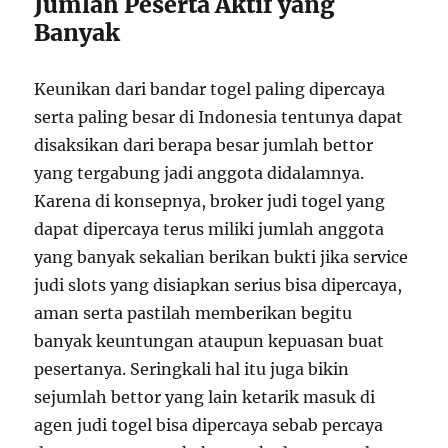
Jumlah Peserta Aktif yang
Banyak
Keunikan dari bandar togel paling dipercaya
serta paling besar di Indonesia tentunya dapat
disaksikan dari berapa besar jumlah bettor
yang tergabung jadi anggota didalamnya.
Karena di konsepnya, broker judi togel yang
dapat dipercaya terus miliki jumlah anggota
yang banyak sekalian berikan bukti jika service
judi slots yang disiapkan serius bisa dipercaya,
aman serta pastilah memberikan begitu
banyak keuntungan ataupun kepuasan buat
pesertanya. Seringkali hal itu juga bikin
sejumlah bettor yang lain ketarik masuk di
agen judi togel bisa dipercaya sebab percaya