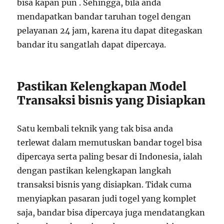
bisa kapan pun . Sehingga, bila anda
mendapatkan bandar taruhan togel dengan
pelayanan 24 jam, karena itu dapat ditegaskan
bandar itu sangatlah dapat dipercaya.
Pastikan Kelengkapan Model
Transaksi bisnis yang Disiapkan
Satu kembali teknik yang tak bisa anda
terlewat dalam memutuskan bandar togel bisa
dipercaya serta paling besar di Indonesia, ialah
dengan pastikan kelengkapan langkah
transaksi bisnis yang disiapkan. Tidak cuma
menyiapkan pasaran judi togel yang komplet
saja, bandar bisa dipercaya juga mendatangkan