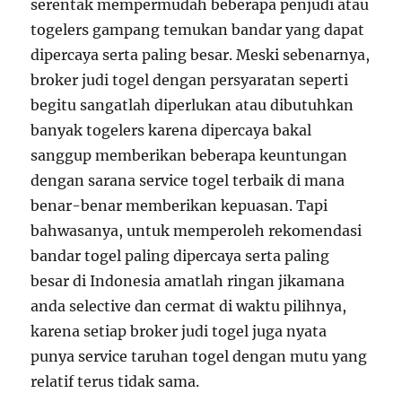
serentak mempermudah beberapa penjudi atau
togelers gampang temukan bandar yang dapat
dipercaya serta paling besar. Meski sebenarnya,
broker judi togel dengan persyaratan seperti
begitu sangatlah diperlukan atau dibutuhkan
banyak togelers karena dipercaya bakal
sanggup memberikan beberapa keuntungan
dengan sarana service togel terbaik di mana
benar-benar memberikan kepuasan. Tapi
bahwasanya, untuk memperoleh rekomendasi
bandar togel paling dipercaya serta paling
besar di Indonesia amatlah ringan jikamana
anda selective dan cermat di waktu pilihnya,
karena setiap broker judi togel juga nyata
punya service taruhan togel dengan mutu yang
relatif terus tidak sama.