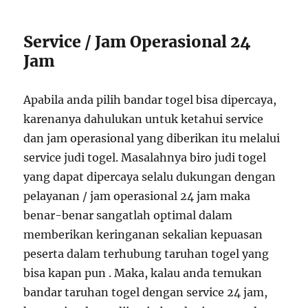
Service / Jam Operasional 24
Jam
Apabila anda pilih bandar togel bisa dipercaya,
karenanya dahulukan untuk ketahui service
dan jam operasional yang diberikan itu melalui
service judi togel. Masalahnya biro judi togel
yang dapat dipercaya selalu dukungan dengan
pelayanan / jam operasional 24 jam maka
benar-benar sangatlah optimal dalam
memberikan keringanan sekalian kepuasan
peserta dalam terhubung taruhan togel yang
bisa kapan pun . Maka, kalau anda temukan
bandar taruhan togel dengan service 24 jam,