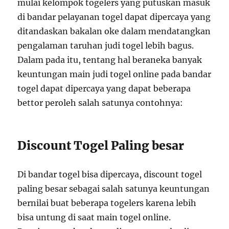
mulai kelompok togelers yang putuskan masuk
di bandar pelayanan togel dapat dipercaya yang
ditandaskan bakalan oke dalam mendatangkan
pengalaman taruhan judi togel lebih bagus.
Dalam pada itu, tentang hal beraneka banyak
keuntungan main judi togel online pada bandar
togel dapat dipercaya yang dapat beberapa
bettor peroleh salah satunya contohnya:
Discount Togel Paling besar
Di bandar togel bisa dipercaya, discount togel
paling besar sebagai salah satunya keuntungan
bernilai buat beberapa togelers karena lebih
bisa untung di saat main togel online.