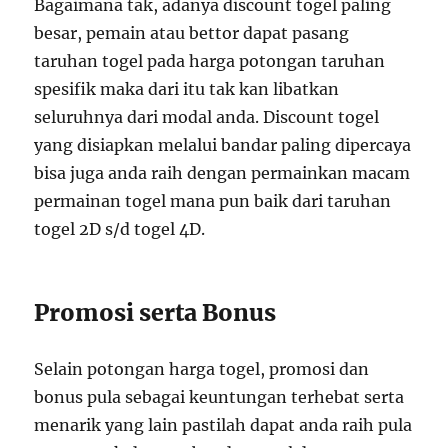
Bagaimana tak, adanya discount togel paling
besar, pemain atau bettor dapat pasang
taruhan togel pada harga potongan taruhan
spesifik maka dari itu tak kan libatkan
seluruhnya dari modal anda. Discount togel
yang disiapkan melalui bandar paling dipercaya
bisa juga anda raih dengan permainkan macam
permainan togel mana pun baik dari taruhan
togel 2D s/d togel 4D.
Promosi serta Bonus
Selain potongan harga togel, promosi dan
bonus pula sebagai keuntungan terhebat serta
menarik yang lain pastilah dapat anda raih pula