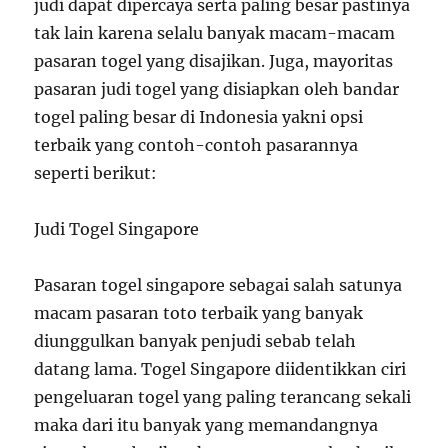
judi dapat dipercaya serta paling besar pastinya
tak lain karena selalu banyak macam-macam
pasaran togel yang disajikan. Juga, mayoritas
pasaran judi togel yang disiapkan oleh bandar
togel paling besar di Indonesia yakni opsi
terbaik yang contoh-contoh pasarannya
seperti berikut:
Judi Togel Singapore
Pasaran togel singapore sebagai salah satunya
macam pasaran toto terbaik yang banyak
diunggulkan banyak penjudi sebab telah
datang lama. Togel Singapore diidentikkan ciri
pengeluaran togel yang paling terancang sekali
maka dari itu banyak yang memandangnya