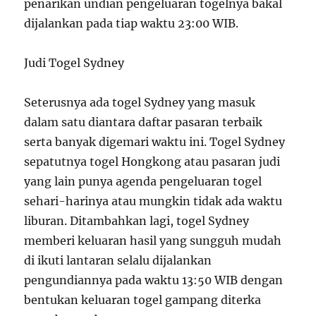
penarikan undian pengeluaran togelnya bakal
dijalankan pada tiap waktu 23:00 WIB.
Judi Togel Sydney
Seterusnya ada togel Sydney yang masuk
dalam satu diantara daftar pasaran terbaik
serta banyak digemari waktu ini. Togel Sydney
sepatutnya togel Hongkong atau pasaran judi
yang lain punya agenda pengeluaran togel
sehari-harinya atau mungkin tidak ada waktu
liburan. Ditambahkan lagi, togel Sydney
memberi keluaran hasil yang sungguh mudah
di ikuti lantaran selalu dijalankan
pengundiannya pada waktu 13:50 WIB dengan
bentukan keluaran togel gampang diterka