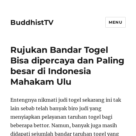
BuddhistTV
MENU
Rujukan Bandar Togel
Bisa dipercaya dan Paling
besar di Indonesia
Mahakam Ulu
Entengnya nikmati judi togel sekarang ini tak
lain sebab telah banyak biro judi yang
menyiapkan pelayanan taruhan togel bagi
beberapa bettor. Namun, banyak juga masih
didapati sejumlah bandar taruhan togel yang