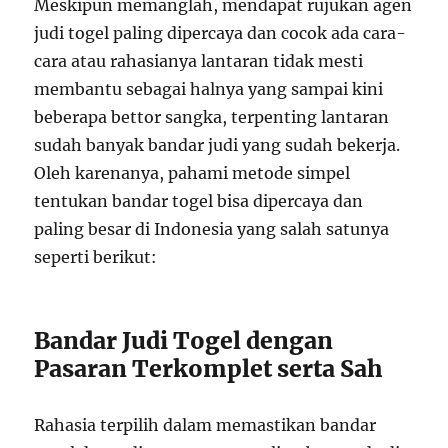
Meskipun memanglah, mendapat rujukan agen
judi togel paling dipercaya dan cocok ada cara-
cara atau rahasianya lantaran tidak mesti
membantu sebagai halnya yang sampai kini
beberapa bettor sangka, terpenting lantaran
sudah banyak bandar judi yang sudah bekerja.
Oleh karenanya, pahami metode simpel
tentukan bandar togel bisa dipercaya dan
paling besar di Indonesia yang salah satunya
seperti berikut:
Bandar Judi Togel dengan
Pasaran Terkomplet serta Sah
Rahasia terpilih dalam memastikan bandar