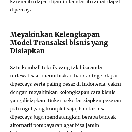
karena itu dapat dijamin bandar itu amat dapat
dipercaya.
Meyakinkan Kelengkapan
Model Transaksi bisnis yang
Disiapkan
Satu kembali teknik yang tak bisa anda
terlewat saat memutuskan bandar togel dapat
dipercaya serta paling besar di Indonesia, yakni
dengan meyakinkan kelengkapan cara bisnis
yang disiapkan. Bukan sekedar siapkan pasaran
judi togel yang komplet saja, bandar bisa
dipercaya juga mendatangkan berapa banyak
alternatif pembayaran agar bisa jamin