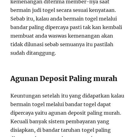
kemenangan diterima member-nya saat
bermain judi togel secara sesuai kenyataan.
Sebab itu, kalau anda bermain togel melalui
bandar paling dipercaya pasti tak kan kembali
membuat anda waswas kemenangan akan
tidak dilunasi sebab semuanya itu pastilah
sudah ditanggung.
Agunan Deposit Paling murah
Keuntungan setelah itu yang didapatkan kalau
bermain togel melalui bandar togel dapat
dipercaya yaitu agunan deposit paling murah.
Kecuali banyak sistem pembayaran yang
disiapkan, di bandar taruhan togel paling