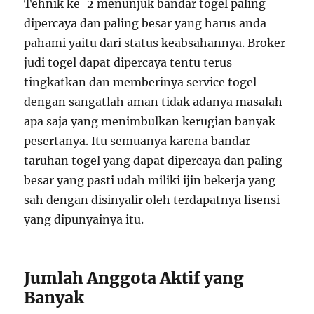
Tehnik ke-2 menunjuk bandar togel paling
dipercaya dan paling besar yang harus anda
pahami yaitu dari status keabsahannya. Broker
judi togel dapat dipercaya tentu terus
tingkatkan dan memberinya service togel
dengan sangatlah aman tidak adanya masalah
apa saja yang menimbulkan kerugian banyak
pesertanya. Itu semuanya karena bandar
taruhan togel yang dapat dipercaya dan paling
besar yang pasti udah miliki ijin bekerja yang
sah dengan disinyalir oleh terdapatnya lisensi
yang dipunyainya itu.
Jumlah Anggota Aktif yang
Banyak