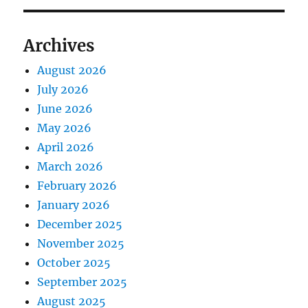
Archives
August 2026
July 2026
June 2026
May 2026
April 2026
March 2026
February 2026
January 2026
December 2025
November 2025
October 2025
September 2025
August 2025