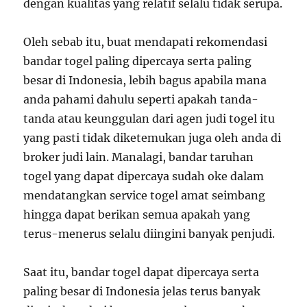
dengan kualitas yang relatif selalu tidak serupa.
Oleh sebab itu, buat mendapati rekomendasi
bandar togel paling dipercaya serta paling
besar di Indonesia, lebih bagus apabila mana
anda pahami dahulu seperti apakah tanda-
tanda atau keunggulan dari agen judi togel itu
yang pasti tidak diketemukan juga oleh anda di
broker judi lain. Manalagi, bandar taruhan
togel yang dapat dipercaya sudah oke dalam
mendatangkan service togel amat seimbang
hingga dapat berikan semua apakah yang
terus-menerus selalu diingini banyak penjudi.
Saat itu, bandar togel dapat dipercaya serta
paling besar di Indonesia jelas terus banyak