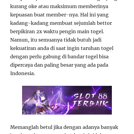
kurang oke atau maksimum memberinya
kepuasan buat member-nya. Hal ini yang
kadang-kadang membuat sejumlah bettor
berpikiran 2x waktu pengin main togel.
Namun, itu semuanya tidak butuh jadi
kekuatiran anda di saat ingin taruhan togel
dengan perlu gabung di bandar togel bisa
dipercaya dan paling besar yang ada pada
Indonesia.
Memanglah betul jika dengan adanya banyak