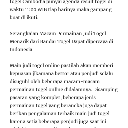
togel Cambodia punyai agenda result togel di
waktu 11:00 WIB tiap harinya maka gampang
buat di ikuti.
Serangkaian Macam Permainan Judi Togel
Menarik dari Bandar Togel Dapat dipercaya di
Indonesia
Main judi togel online pastilah akan memberi
kepuasan jikamana bettor atau penjudi selalu
disuguhi oleh beberapa macam-macam
permainan togel online didalamnya. Disamping
pasaran yang komplet, beberapa jenis
permainan togel yang beraneka juga dapat
berikan pengalaman terbaik main judi togel
karena setia beberapa penjudi juga saat ini