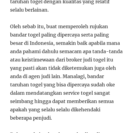
taruhan togel dengan kualitas yang relatif
selalu berlainan.
Oleh sebab itu, buat memperoleh rujukan
bandar togel paling dipercaya serta paling
besar di Indonesia, semakin baik apabila mana
anda pahami dahulu semacam apa tanda-tanda
atau keistimewaan dari broker judi togel itu
yang pasti akan tidak diketemukan juga oleh
anda di agen judi lain. Manalagi, bandar
taruhan togel yang bisa dipercaya sudah oke
dalam mendatangkan service togel sangat
seimbang hingga dapat memberikan semua
apakah yang selalu selalu dikehendaki
beberapa penjudi.