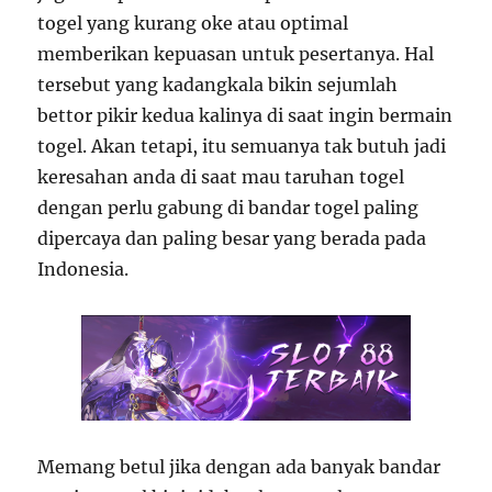
togel yang kurang oke atau optimal
memberikan kepuasan untuk pesertanya. Hal
tersebut yang kadangkala bikin sejumlah
bettor pikir kedua kalinya di saat ingin bermain
togel. Akan tetapi, itu semuanya tak butuh jadi
keresahan anda di saat mau taruhan togel
dengan perlu gabung di bandar togel paling
dipercaya dan paling besar yang berada pada
Indonesia.
Memang betul jika dengan ada banyak bandar