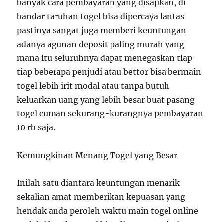
banyak cara pembayaran yang disajikan, di
bandar taruhan togel bisa dipercaya lantas
pastinya sangat juga memberi keuntungan
adanya agunan deposit paling murah yang
mana itu seluruhnya dapat menegaskan tiap-
tiap beberapa penjudi atau bettor bisa bermain
togel lebih irit modal atau tanpa butuh
keluarkan uang yang lebih besar buat pasang
togel cuman sekurang-kurangnya pembayaran
10 rb saja.
Kemungkinan Menang Togel yang Besar
Inilah satu diantara keuntungan menarik
sekalian amat memberikan kepuasan yang
hendak anda peroleh waktu main togel online