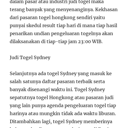
dalam pasar atau industri judi togel maka
terang banyak yang menyenanginya. Kekhasan
dari pasaran togel hongkong sendiri yaitu
punyai skedul result tiap hari di mana tiap hasil
penarikan undian pengeluaran togelnya akan
dilaksanakan di tiap-tiap jam 23:00 WIB.
Judi Togel Sydney
Selanjutnya ada togel Sydney yang masuk ke
salah satunya daftar pasaran terbaik serta
banyak disenangi waktu ini. Togel Sydney
sepatutnya togel Hongkong atau pasaran judi
yang lain punya agenda pengeluaran togel tiap
harinya atau mungkin tidak ada waktu liburan.
Ditambahkan lagi, togel Sydney memberinya