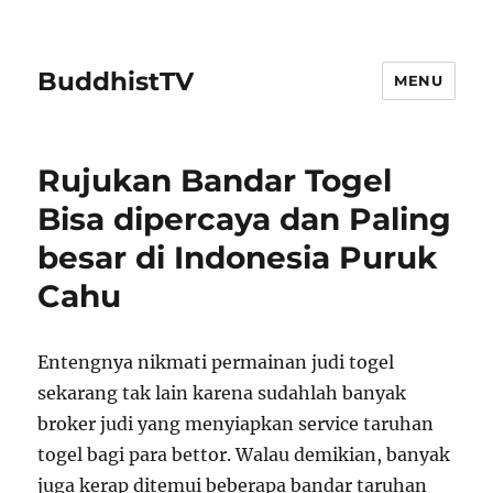
BuddhistTV
MENU
Rujukan Bandar Togel
Bisa dipercaya dan Paling
besar di Indonesia Puruk
Cahu
Entengnya nikmati permainan judi togel
sekarang tak lain karena sudahlah banyak
broker judi yang menyiapkan service taruhan
togel bagi para bettor. Walau demikian, banyak
juga kerap ditemui beberapa bandar taruhan