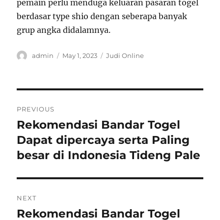
pemain perlu menduga keluaran pasaran togel
berdasar type shio dengan seberapa banyak
grup angka didalamnya.
Author
Posted
Categories
admin
May 1, 2023
Judi Online
on
Post
PREVIOUS
navigation
Rekomendasi Bandar Togel
Previous
post:
Dapat dipercaya serta Paling
besar di Indonesia Tideng Pale
NEXT
Rekomendasi Bandar Togel
Next