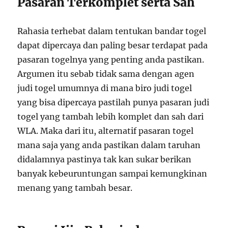
Pasaran Terkomplet serta Sah
Rahasia terhebat dalam tentukan bandar togel
dapat dipercaya dan paling besar terdapat pada
pasaran togelnya yang penting anda pastikan.
Argumen itu sebab tidak sama dengan agen
judi togel umumnya di mana biro judi togel
yang bisa dipercaya pastilah punya pasaran judi
togel yang tambah lebih komplet dan sah dari
WLA. Maka dari itu, alternatif pasaran togel
mana saja yang anda pastikan dalam taruhan
didalamnya pastinya tak kan sukar berikan
banyak kebeuruntungan sampai kemungkinan
menang yang tambah besar.