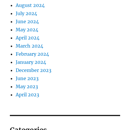
August 2024
July 2024
June 2024
May 2024
April 2024
March 2024
February 2024
January 2024
December 2023
June 2023
May 2023
April 2023