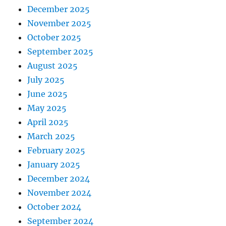
December 2025
November 2025
October 2025
September 2025
August 2025
July 2025
June 2025
May 2025
April 2025
March 2025
February 2025
January 2025
December 2024
November 2024
October 2024
September 2024