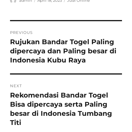
Author
Posted
Categories
admin
April 18, 2023
Judi Online
on
Post
PREVIOUS
navigation
Rujukan Bandar Togel Paling
Previous
post:
dipercaya dan Paling besar di
Indonesia Kubu Raya
NEXT
Rekomendasi Bandar Togel
Next
post:
Bisa dipercaya serta Paling
besar di Indonesia Tumbang
Titi