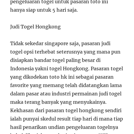
pengeluaran togel untuk pasaran toto ini
hanya siap untuk 5 hari saja.
Judi Togel Hongkong
Tidak sekedar singapore saja, pasaran judi
togel opsi terhebat seterusnya yang mana pun
disiapkan bandar togel paling besar di
Indonesia yakni togel Hongkong. Pasaran togel
yang dikodekan toto hk ini sebagai pasaran
favorite yang memang telah didatangkan lama
dalam pasar atau industri permainan judi togel
maka terang banyak yang menyukainya.
Kekhasan dari pasaran togel hongkong sendiri
ialah punyai skedul result tiap hari di mana tiap
hasil penarikan undian pengeluaran togelnya