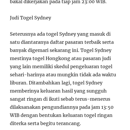
bakal dikerjakan pada tiap jam 23:00 WIB.
Judi Togel Sydney
Seterusnya ada togel Sydney yang masuk di
satu diantaranya daftar pasaran terbaik serta
banyak digemari sekarang ini. Togel Sydney
mestinya togel Hongkong atau pasaran judi
yang lain memiliki skedul pengeluaran togel
sehari-harinya atau mungkin tidak ada waktu
liburan. Ditambahkan lagi, togel Sydney
memberinya keluaran hasil yang sungguh
sangat ringan di ikuti sebab terus-menerus
dilaksanakan pengundiannya pada jam 13:50
WIB dengan bentukan keluaran togel ringan
diterka serta begitu terancang.