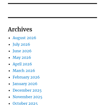
Archives
August 2026
July 2026
June 2026
May 2026
April 2026
March 2026
February 2026
January 2026
December 2025
November 2025
October 2025