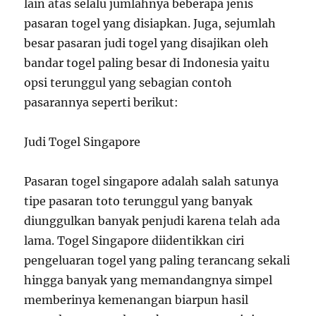
lain atas selalu jumlahnya beberapa jenis
pasaran togel yang disiapkan. Juga, sejumlah
besar pasaran judi togel yang disajikan oleh
bandar togel paling besar di Indonesia yaitu
opsi terunggul yang sebagian contoh
pasarannya seperti berikut:
Judi Togel Singapore
Pasaran togel singapore adalah salah satunya
tipe pasaran toto terunggul yang banyak
diunggulkan banyak penjudi karena telah ada
lama. Togel Singapore diidentikkan ciri
pengeluaran togel yang paling terancang sekali
hingga banyak yang memandangnya simpel
memberinya kemenangan biarpun hasil