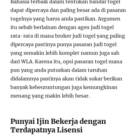
Rahasia terbaik dalam tentukan bandar togel
dapat dipercaya dan paling besar ada di pasaran
togelnya yang harus anda pastikan. Argumen
itu sebab berlainan dengan agen judi togel
rata-rata di mana broker judi togel yang paling
dipercaya pastinya punya pasaran judi togel
yang semakin lebih komplet namun juga sah
dari WLA. Karena itu, opsi pasaran togel mana
pun yang anda putuskan dalam taruhan
didalamnya pastinya akan tidak sukar berikan
banyak kebeuruntungan juga kemungkinan
menang yang makin lebih besar.
Punyai Ijin Bekerja dengan
Terdapatnya Lisensi