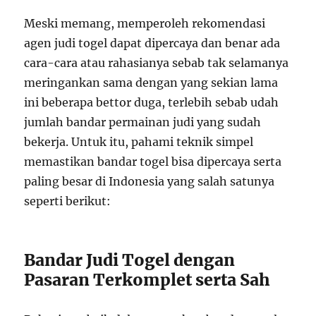
Meski memang, memperoleh rekomendasi
agen judi togel dapat dipercaya dan benar ada
cara-cara atau rahasianya sebab tak selamanya
meringankan sama dengan yang sekian lama
ini beberapa bettor duga, terlebih sebab udah
jumlah bandar permainan judi yang sudah
bekerja. Untuk itu, pahami teknik simpel
memastikan bandar togel bisa dipercaya serta
paling besar di Indonesia yang salah satunya
seperti berikut:
Bandar Judi Togel dengan
Pasaran Terkomplet serta Sah