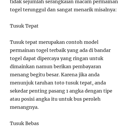
tidak sejumlah serangkaian macam permainan
togel terunggul dan sangat menarik misalnya:
Tusuk Tepat
Tusuk tepat merupakan contoh model
permainan togel terbaik yang ada di bandar
togel dapat dipercaya yang ringan untuk
dimainkan namun berikan pembayaran
menang begitu besar. Karena jika anda
menunjuk taruhan toto tusuk tepat, anda
sekedar penting pasang 1 angka dengan tipe
atau posisi angka itu untuk bus peroleh
menangnya.
Tusuk Bebas