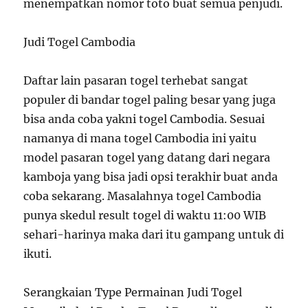
menempatkan nomor toto buat semua penjudi.
Judi Togel Cambodia
Daftar lain pasaran togel terhebat sangat
populer di bandar togel paling besar yang juga
bisa anda coba yakni togel Cambodia. Sesuai
namanya di mana togel Cambodia ini yaitu
model pasaran togel yang datang dari negara
kamboja yang bisa jadi opsi terakhir buat anda
coba sekarang. Masalahnya togel Cambodia
punya skedul result togel di waktu 11:00 WIB
sehari-harinya maka dari itu gampang untuk di
ikuti.
Serangkaian Type Permainan Judi Togel