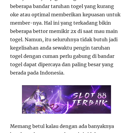
beberapa bandar taruhan togel yang kurang
oke atau optimal memberikan kepuasan untuk
member-nya. Hal ini yang terkadang bikin
beberapa bettor memikir 2x di saat mau main
togel. Namun, itu seluruhnya tidak butuh jadi
kegelisahan anda sewaktu pengin taruhan
togel dengan cuman perlu gabung di bandar
togel dapat dipercaya dan paling besar yang
berada pada Indonesia.
Memang betul kalau dengan ada banyaknya