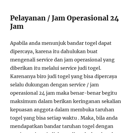
Pelayanan / Jam Operasional 24
Jam
Apabila anda menunjuk bandar togel dapat
dipercaya, karena itu dahulukan buat
mengenali service dan jam operasional yang
diberikan itu melalui service judi togel.
Karenanya biro judi togel yang bisa dipercaya
selalu dukungan dengan service / jam
operasional 24 jam maka benar-benar begitu
maksimum dalam berikan keringanan sekalian
kepuasan anggota dalam membuka taruhan
togel yang bisa setiap waktu . Maka, bila anda
mendapatkan bandar taruhan togel dengan