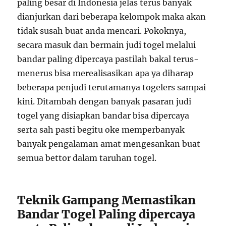
paling besar di Indonesia jelas terus banyak
dianjurkan dari beberapa kelompok maka akan
tidak susah buat anda mencari. Pokoknya,
secara masuk dan bermain judi togel melalui
bandar paling dipercaya pastilah bakal terus-
menerus bisa merealisasikan apa ya diharap
beberapa penjudi terutamanya togelers sampai
kini. Ditambah dengan banyak pasaran judi
togel yang disiapkan bandar bisa dipercaya
serta sah pasti begitu oke memperbanyak
banyak pengalaman amat mengesankan buat
semua bettor dalam taruhan togel.
Teknik Gampang Memastikan
Bandar Togel Paling dipercaya