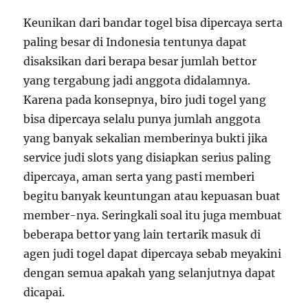
Keunikan dari bandar togel bisa dipercaya serta
paling besar di Indonesia tentunya dapat
disaksikan dari berapa besar jumlah bettor
yang tergabung jadi anggota didalamnya.
Karena pada konsepnya, biro judi togel yang
bisa dipercaya selalu punya jumlah anggota
yang banyak sekalian memberinya bukti jika
service judi slots yang disiapkan serius paling
dipercaya, aman serta yang pasti memberi
begitu banyak keuntungan atau kepuasan buat
member-nya. Seringkali soal itu juga membuat
beberapa bettor yang lain tertarik masuk di
agen judi togel dapat dipercaya sebab meyakini
dengan semua apakah yang selanjutnya dapat
dicapai.