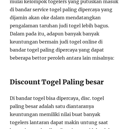
mulai kelompok togelers yang putuskan masuk
di bandar service togel paling dipercaya yang
dijamin akan oke dalam mendatangkan
pengalaman taruhan judi togel lebih bagus.
Dalam pada itu, adapun banyak banyak
keuntungan bermain judi togel online di
bandar togel paling dipercaya yang dapat
beberapa bettor peroleh antara lain misalnya:
Discount Togel Paling besar
Di bandar togel bisa dipercaya, disc. togel
paling besar adalah satu diantaranya
keuntungan memiliki nilai buat banyak
togelers lantaran dapat makin untung saat