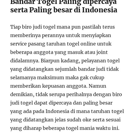
Bandar Togel Paling dipercaya
serta Paling besar di Indonesia
Tiap biro judi togel mana pun pastilah terus
memberinya perannya untuk menyiapkan
service pasang taruhan togel online untuk
beberapa anggota yang masuk atau joint
didalamnya. Biarpun kadang, pelayanan togel
yang didatangkan sejumlah bandar judi tidak
selamanya maksimum maka gak cukup
memberikan kepuasan anggota. Namun
demikian, tidak serupa perihalnya dengan biro
judi togel dapat dipercaya dan paling besar
yang ada pada Indonesia di mana taruhan togel
yang didatangkan jelas sudah oke serta sesuai
yang diharap beberapa togel mania waktu ini.