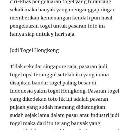
ciri-khas pengeluaran togel yang terancang
sekali maka banyak yang menganggap ringan
memberikan kemenangan kendati pun hasil
pengeluaran togel untuk pasaran toto ini
hanya siap untuk 5 hari saja.
Judi Togel Hongkong
Tidak sekedar singapore saja, pasaran judi
togel opsi terunggul setelah itu yang mana
disajikan bandar togel paling besar di
Indonesia yakni togel Hongkong. Pasaran togel
yang dikodekan toto hk ini adalah pasaran
pujaan yang sudah memang didatangkan
sudah sejak lama dalam pasar atau industri judi
togel maka dari itu terang banyak yang