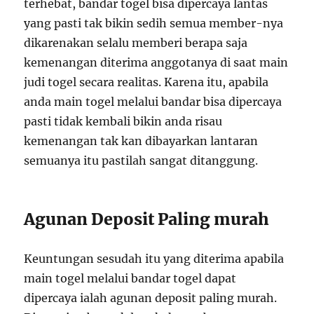
terhebat, bandar togel bisa dipercaya lantas
yang pasti tak bikin sedih semua member-nya
dikarenakan selalu memberi berapa saja
kemenangan diterima anggotanya di saat main
judi togel secara realitas. Karena itu, apabila
anda main togel melalui bandar bisa dipercaya
pasti tidak kembali bikin anda risau
kemenangan tak kan dibayarkan lantaran
semuanya itu pastilah sangat ditanggung.
Agunan Deposit Paling murah
Keuntungan sesudah itu yang diterima apabila
main togel melalui bandar togel dapat
dipercaya ialah agunan deposit paling murah.