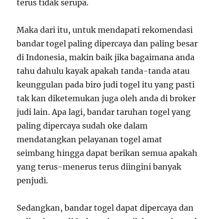
terus tidak serupa.
Maka dari itu, untuk mendapati rekomendasi
bandar togel paling dipercaya dan paling besar
di Indonesia, makin baik jika bagaimana anda
tahu dahulu kayak apakah tanda-tanda atau
keunggulan pada biro judi togel itu yang pasti
tak kan diketemukan juga oleh anda di broker
judi lain. Apa lagi, bandar taruhan togel yang
paling dipercaya sudah oke dalam
mendatangkan pelayanan togel amat
seimbang hingga dapat berikan semua apakah
yang terus-menerus terus diingini banyak
penjudi.
Sedangkan, bandar togel dapat dipercaya dan