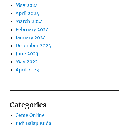
May 2024
April 2024
March 2024
February 2024
January 2024
December 2023
June 2023
May 2023
April 2023
Categories
Ceme Online
Judi Balap Kuda