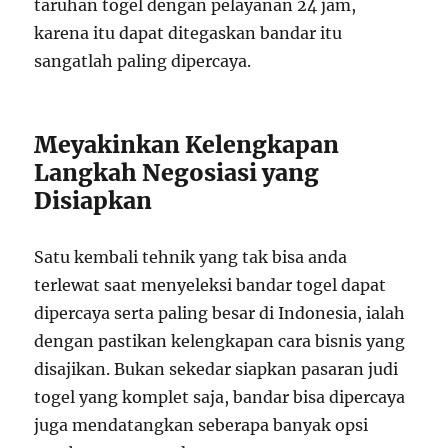
taruhan togel dengan pelayanan 24 jam,
karena itu dapat ditegaskan bandar itu
sangatlah paling dipercaya.
Meyakinkan Kelengkapan
Langkah Negosiasi yang
Disiapkan
Satu kembali tehnik yang tak bisa anda
terlewat saat menyeleksi bandar togel dapat
dipercaya serta paling besar di Indonesia, ialah
dengan pastikan kelengkapan cara bisnis yang
disajikan. Bukan sekedar siapkan pasaran judi
togel yang komplet saja, bandar bisa dipercaya
juga mendatangkan seberapa banyak opsi