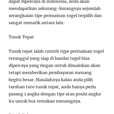
dapat dipercaya di Indonesia, anda akan
mendapatkan sekurang-kurangnya sejumlah
serangkaian tipe permainan togel terpilih dan
sangat menarik antara lain:
Tusuk Tepat
Tusuk tepat ialah contoh type permainan togel
terunggul yang siap di bandar togel bisa
dipercaya yang ringan untuk dimainkan akan
tetapi memberikan pembayaran menang
begitu besar. Masalahnya kalau anda pilih
taruhan toto tusuk tepat, anda hanya perlu
pasang 1 angka dengan tipe atau posisi angka
itu untuk bus temukan menangnya.