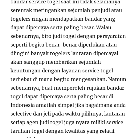
bandar service togel saat ini tidak selamanya
serentak meringankan sejumlah penjudi atau
togelers ringan mendapatkan bandar yang
dapat dipercaya serta paling besar. Walau
sebenarnya, biro judi togel dengan persyaratan
seperti begitu benar-benar diperlukan atau
diingini banyak togelers lantaran dipercayai
akan sanggup memberikan sejumlah
keuntungan dengan layanan service togel
terhebat di mana begitu mengesankan. Namun
sebenarnya, buat memperoleh rujukan bandar
togel dapat dipercaya serta paling besar di
Indonesia amatlah simpel jika bagaimana anda
selective dan jeli pada waktu pilihnya, lantaran
setiap agen judi togel juga nyata miliki service
taruhan togel dengan kwalitas yang relatif