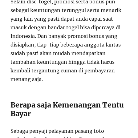
Selain disc. togel, promosi serta bonus pun
sebagai keuntungan terunggul serta menarik
yang lain yang pasti dapat anda capai saat
masuk dengan bandar togel bisa dipercaya di
Indonesia. Dan banyak promosi bonus yang
disiapkan, tiap-tiap beberapa anggota lantas
sudah pasti akan mudah mendapatkan
tambahan keuntungan hingga tidak harus
kembali tergantung cuman di pembayaran
menang saja.
Berapa saja Kemenangan Tentu
Bayar
Sebaga penyaji pelayanan pasang toto