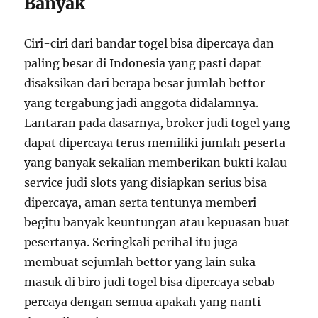
Banyak
Ciri-ciri dari bandar togel bisa dipercaya dan
paling besar di Indonesia yang pasti dapat
disaksikan dari berapa besar jumlah bettor
yang tergabung jadi anggota didalamnya.
Lantaran pada dasarnya, broker judi togel yang
dapat dipercaya terus memiliki jumlah peserta
yang banyak sekalian memberikan bukti kalau
service judi slots yang disiapkan serius bisa
dipercaya, aman serta tentunya memberi
begitu banyak keuntungan atau kepuasan buat
pesertanya. Seringkali perihal itu juga
membuat sejumlah bettor yang lain suka
masuk di biro judi togel bisa dipercaya sebab
percaya dengan semua apakah yang nanti