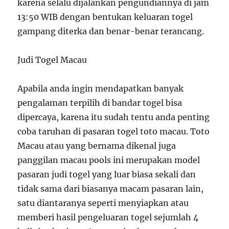
karena selalu dijalankan pengundiannya di jam
13:50 WIB dengan bentukan keluaran togel
gampang diterka dan benar-benar terancang.
Judi Togel Macau
Apabila anda ingin mendapatkan banyak
pengalaman terpilih di bandar togel bisa
dipercaya, karena itu sudah tentu anda penting
coba taruhan di pasaran togel toto macau. Toto
Macau atau yang bernama dikenal juga
panggilan macau pools ini merupakan model
pasaran judi togel yang luar biasa sekali dan
tidak sama dari biasanya macam pasaran lain,
satu diantaranya seperti menyiapkan atau
memberi hasil pengeluaran togel sejumlah 4