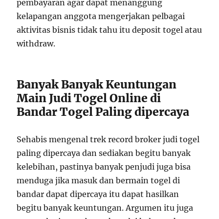
pembayaran agar dapat menanggung
kelapangan anggota mengerjakan pelbagai
aktivitas bisnis tidak tahu itu deposit togel atau
withdraw.
Banyak Banyak Keuntungan
Main Judi Togel Online di
Bandar Togel Paling dipercaya
Sehabis mengenal trek record broker judi togel
paling dipercaya dan sediakan begitu banyak
kelebihan, pastinya banyak penjudi juga bisa
menduga jika masuk dan bermain togel di
bandar dapat dipercaya itu dapat hasilkan
begitu banyak keuntungan. Argumen itu juga