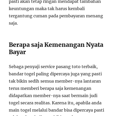
pasti akan tetap ringan mendapat tambahan
keuntungan maka tak harus kembali
tergantung cuman pada pembayaran menang
saja.
Berapa saja Kemenangan Nyata
Bayar
Sebaga penyaji service pasang toto terbaik,
bandar togel paling dipercaya juga yang pasti
tak bikin sedih semua member-nya lantaran
terus memberi berapa saja kemenangan
didapatkan member-nya saat bermain judi
togel secara realitas. Karena itu, apabila anda
main togel melalui bandar bisa dipercaya pasti