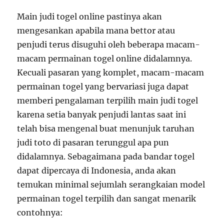
Main judi togel online pastinya akan
mengesankan apabila mana bettor atau
penjudi terus disuguhi oleh beberapa macam-
macam permainan togel online didalamnya.
Kecuali pasaran yang komplet, macam-macam
permainan togel yang bervariasi juga dapat
memberi pengalaman terpilih main judi togel
karena setia banyak penjudi lantas saat ini
telah bisa mengenal buat menunjuk taruhan
judi toto di pasaran terunggul apa pun
didalamnya. Sebagaimana pada bandar togel
dapat dipercaya di Indonesia, anda akan
temukan minimal sejumlah serangkaian model
permainan togel terpilih dan sangat menarik
contohnya: