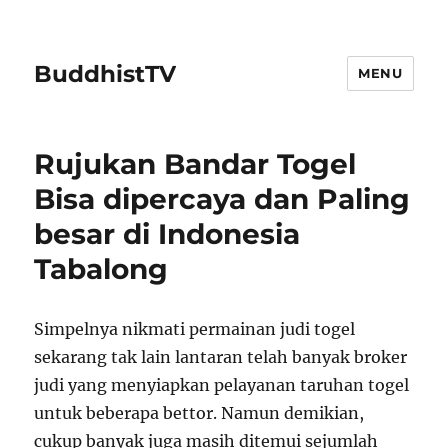
BuddhistTV
MENU
Rujukan Bandar Togel
Bisa dipercaya dan Paling
besar di Indonesia
Tabalong
Simpelnya nikmati permainan judi togel
sekarang tak lain lantaran telah banyak broker
judi yang menyiapkan pelayanan taruhan togel
untuk beberapa bettor. Namun demikian,
cukup banyak juga masih ditemui sejumlah