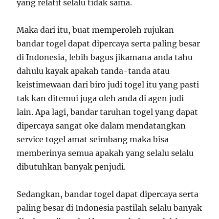
yang relatif selalu tidak sama.
Maka dari itu, buat memperoleh rujukan
bandar togel dapat dipercaya serta paling besar
di Indonesia, lebih bagus jikamana anda tahu
dahulu kayak apakah tanda-tanda atau
keistimewaan dari biro judi togel itu yang pasti
tak kan ditemui juga oleh anda di agen judi
lain. Apa lagi, bandar taruhan togel yang dapat
dipercaya sangat oke dalam mendatangkan
service togel amat seimbang maka bisa
memberinya semua apakah yang selalu selalu
dibutuhkan banyak penjudi.
Sedangkan, bandar togel dapat dipercaya serta
paling besar di Indonesia pastilah selalu banyak