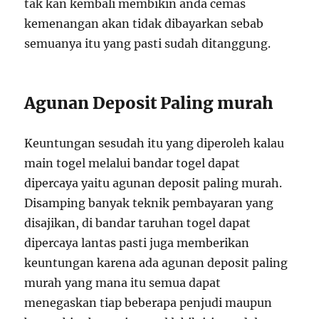
tak kan kembali membikin anda cemas
kemenangan akan tidak dibayarkan sebab
semuanya itu yang pasti sudah ditanggung.
Agunan Deposit Paling murah
Keuntungan sesudah itu yang diperoleh kalau
main togel melalui bandar togel dapat
dipercaya yaitu agunan deposit paling murah.
Disamping banyak teknik pembayaran yang
disajikan, di bandar taruhan togel dapat
dipercaya lantas pasti juga memberikan
keuntungan karena ada agunan deposit paling
murah yang mana itu semua dapat
menegaskan tiap beberapa penjudi maupun