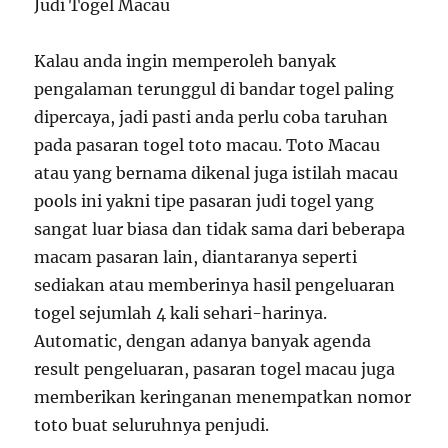
Judi Togel Macau
Kalau anda ingin memperoleh banyak
pengalaman terunggul di bandar togel paling
dipercaya, jadi pasti anda perlu coba taruhan
pada pasaran togel toto macau. Toto Macau
atau yang bernama dikenal juga istilah macau
pools ini yakni tipe pasaran judi togel yang
sangat luar biasa dan tidak sama dari beberapa
macam pasaran lain, diantaranya seperti
sediakan atau memberinya hasil pengeluaran
togel sejumlah 4 kali sehari-harinya.
Automatic, dengan adanya banyak agenda
result pengeluaran, pasaran togel macau juga
memberikan keringanan menempatkan nomor
toto buat seluruhnya penjudi.