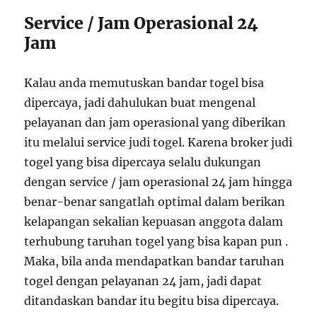
Service / Jam Operasional 24
Jam
Kalau anda memutuskan bandar togel bisa
dipercaya, jadi dahulukan buat mengenal
pelayanan dan jam operasional yang diberikan
itu melalui service judi togel. Karena broker judi
togel yang bisa dipercaya selalu dukungan
dengan service / jam operasional 24 jam hingga
benar-benar sangatlah optimal dalam berikan
kelapangan sekalian kepuasan anggota dalam
terhubung taruhan togel yang bisa kapan pun .
Maka, bila anda mendapatkan bandar taruhan
togel dengan pelayanan 24 jam, jadi dapat
ditandaskan bandar itu begitu bisa dipercaya.