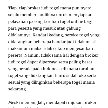
Tiap-tiap broker judi togel mana pun nyata
selalu memberi andilnya untuk menyiapkan
pelayanan pasang taruhan togel online bagi
para peserta yang masuk atau gabung
didalamnya. Kendati kadang, service togel yang
didatangkan beberapa bandar judi tidak mesti
maksimum maka tidak cukup mengesankan
peserta. Namun, tidak sama hal dengan broker
judi togel dapat dipercaya serta paling besar
yang berada pada Indonesia di mana taruhan
togel yang didatangkan tentu sudah oke serta
sesuai yang diinginkan beberapa togel mania
sekarang.
Meski memanglah, mendapati rujukan broker