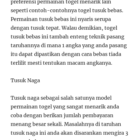
preferensi permainan togel menarik lain
seperti contoh-contohnya togel tusuk bebas.
Permainan tusuk bebas ini nyaris serupa
dengan tusuk tepat. Walau demikian, togel
tusuk bebas ini tambah enteng teknik pasang
taruhannya di mana 1 angka yang anda pasang
itu dapat dipastikan dengan cara bebas tiada
terlilit mesti tentukan macam angkanya.
Tusuk Naga
Tusuk naga sebagai salah satunya model
permainan togel yang sangat menarik anda
coba dengan berikan jumlah pembayaran
menang besar sekali. Masalahnya di taruhan
tusuk naga ini anda akan disarankan mengira 3