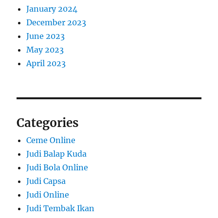
January 2024
December 2023
June 2023
May 2023
April 2023
Categories
Ceme Online
Judi Balap Kuda
Judi Bola Online
Judi Capsa
Judi Online
Judi Tembak Ikan