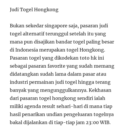
Judi Togel Hongkong
Bukan sekedar singapore saja, pasaran judi
togel alternatif terunggul setelah itu yang
mana pun disajikan bandar togel paling besar
di Indonesia merupakan togel Hongkong.
Pasaran togel yang dikodekan toto hk ini
sebagai pasaran favorite yang sudah memang
didatangkan sudah lama dalam pasar atau
industri permainan judi togel hingga terang
banyak yang mengunggulkannya. Kekhasan
dari pasaran togel hongkong sendiri ialah
miliki agenda result sehari-hari di mana tiap
hasil penarikan undian pengeluaran togelnya
bakal dijalankan di tiap-tiap jam 23:00 WIB.