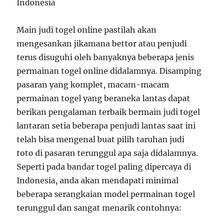
Indonesia
Main judi togel online pastilah akan
mengesankan jikamana bettor atau penjudi
terus disuguhi oleh banyaknya beberapa jenis
permainan togel online didalamnya. Disamping
pasaran yang komplet, macam-macam
permainan togel yang beraneka lantas dapat
berikan pengalaman terbaik bermain judi togel
lantaran setia beberapa penjudi lantas saat ini
telah bisa mengenal buat pilih taruhan judi
toto di pasaran terunggul apa saja didalamnya.
Seperti pada bandar togel paling dipercaya di
Indonesia, anda akan mendapati minimal
beberapa serangkaian model permainan togel
terunggul dan sangat menarik contohnya: