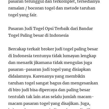
pasaran terunggul dan terkomplet, tersedianya
ramalan / bocoran togel dan metode taruhan
togel yang fair.
Pasaran Judi Togel Opsi Terbaik dari Bandar
Togel Paling besar di Indonesia
Bercakap terkait broker judi togel paling besar
di Indonesia tentunya tidak lumayan lengkap
dan menarik jikamana tidak mengulas juga
pasaran-pasaran judi togel yang disiapkan
didalamnya. Karenanya yang membikin
taruhan togel sangat bagus dan mengesankan
di biro judi bisa dipercaya dan paling besar
tentulah tak lain atas selalu jumlah macam-
macam pasaran togel yang disajikan. Juga,