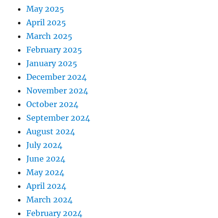
May 2025
April 2025
March 2025
February 2025
January 2025
December 2024
November 2024
October 2024
September 2024
August 2024
July 2024
June 2024
May 2024
April 2024
March 2024
February 2024