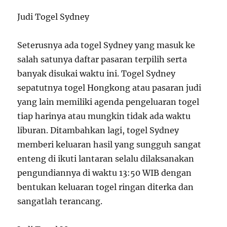
Judi Togel Sydney
Seterusnya ada togel Sydney yang masuk ke
salah satunya daftar pasaran terpilih serta
banyak disukai waktu ini. Togel Sydney
sepatutnya togel Hongkong atau pasaran judi
yang lain memiliki agenda pengeluaran togel
tiap harinya atau mungkin tidak ada waktu
liburan. Ditambahkan lagi, togel Sydney
memberi keluaran hasil yang sungguh sangat
enteng di ikuti lantaran selalu dilaksanakan
pengundiannya di waktu 13:50 WIB dengan
bentukan keluaran togel ringan diterka dan
sangatlah terancang.