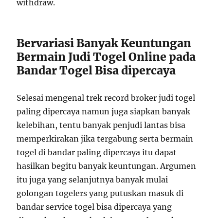
withdraw.
Bervariasi Banyak Keuntungan
Bermain Judi Togel Online pada
Bandar Togel Bisa dipercaya
Selesai mengenal trek record broker judi togel
paling dipercaya namun juga siapkan banyak
kelebihan, tentu banyak penjudi lantas bisa
memperkirakan jika tergabung serta bermain
togel di bandar paling dipercaya itu dapat
hasilkan begitu banyak keuntungan. Argumen
itu juga yang selanjutnya banyak mulai
golongan togelers yang putuskan masuk di
bandar service togel bisa dipercaya yang