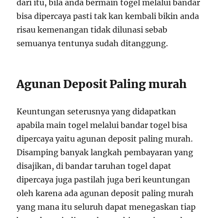
dari itu, bila anda bermain togel melalui bandar
bisa dipercaya pasti tak kan kembali bikin anda
risau kemenangan tidak dilunasi sebab
semuanya tentunya sudah ditanggung.
Agunan Deposit Paling murah
Keuntungan seterusnya yang didapatkan
apabila main togel melalui bandar togel bisa
dipercaya yaitu agunan deposit paling murah.
Disamping banyak langkah pembayaran yang
disajikan, di bandar taruhan togel dapat
dipercaya juga pastilah juga beri keuntungan
oleh karena ada agunan deposit paling murah
yang mana itu seluruh dapat menegaskan tiap