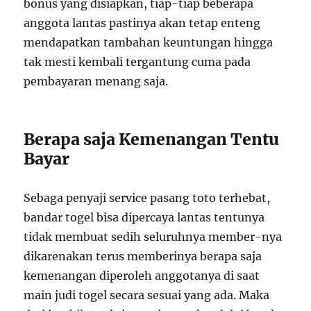
bonus yang disiapkan, tiap-tiap beberapa
anggota lantas pastinya akan tetap enteng
mendapatkan tambahan keuntungan hingga
tak mesti kembali tergantung cuma pada
pembayaran menang saja.
Berapa saja Kemenangan Tentu
Bayar
Sebaga penyaji service pasang toto terhebat,
bandar togel bisa dipercaya lantas tentunya
tidak membuat sedih seluruhnya member-nya
dikarenakan terus memberinya berapa saja
kemenangan diperoleh anggotanya di saat
main judi togel secara sesuai yang ada. Maka