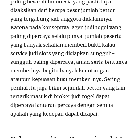
paling besar di Indonesia yang pasti dapat
disaksikan dari berapa besar jumlah bettor
yang tergabung jadi anggota didalamnya.
Karena pada konsepnya, agen judi togel yang
paling dipercaya selalu punyai jumlah peserta
yang banyak sekalian memberi bukti kalau
service judi slots yang disiapkan sungguh-
sungguh paling dipercaya, aman serta tentunya
memberinya begitu banyak keuntungan
ataupun kepuasan buat member-nya. Sering
perihal itu juga bikin sejumlah bettor yang lain
tertarik masuk di broker judi togel dapat
dipercaya lantaran percaya dengan semua
apakah yang kedepan dapat dicapai.