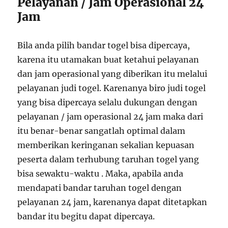
Pelayanan / Jam Operasional 24
Jam
Bila anda pilih bandar togel bisa dipercaya,
karena itu utamakan buat ketahui pelayanan
dan jam operasional yang diberikan itu melalui
pelayanan judi togel. Karenanya biro judi togel
yang bisa dipercaya selalu dukungan dengan
pelayanan / jam operasional 24 jam maka dari
itu benar-benar sangatlah optimal dalam
memberikan keringanan sekalian kepuasan
peserta dalam terhubung taruhan togel yang
bisa sewaktu-waktu . Maka, apabila anda
mendapati bandar taruhan togel dengan
pelayanan 24 jam, karenanya dapat ditetapkan
bandar itu begitu dapat dipercaya.