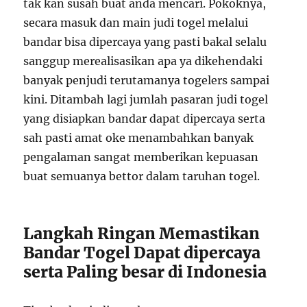
tak kan susah buat anda mencari. Pokoknya,
secara masuk dan main judi togel melalui
bandar bisa dipercaya yang pasti bakal selalu
sanggup merealisasikan apa ya dikehendaki
banyak penjudi terutamanya togelers sampai
kini. Ditambah lagi jumlah pasaran judi togel
yang disiapkan bandar dapat dipercaya serta
sah pasti amat oke menambahkan banyak
pengalaman sangat memberikan kepuasan
buat semuanya bettor dalam taruhan togel.
Langkah Ringan Memastikan
Bandar Togel Dapat dipercaya
serta Paling besar di Indonesia