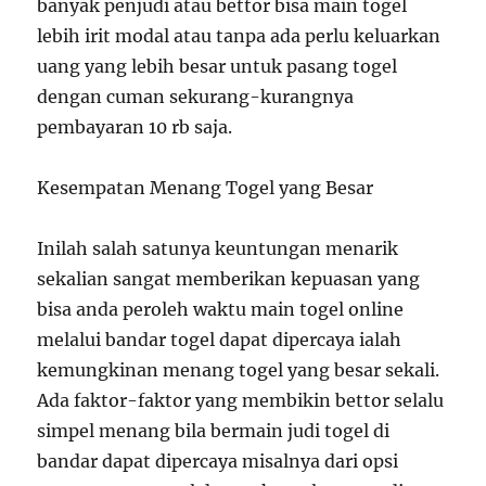
banyak penjudi atau bettor bisa main togel
lebih irit modal atau tanpa ada perlu keluarkan
uang yang lebih besar untuk pasang togel
dengan cuman sekurang-kurangnya
pembayaran 10 rb saja.
Kesempatan Menang Togel yang Besar
Inilah salah satunya keuntungan menarik
sekalian sangat memberikan kepuasan yang
bisa anda peroleh waktu main togel online
melalui bandar togel dapat dipercaya ialah
kemungkinan menang togel yang besar sekali.
Ada faktor-faktor yang membikin bettor selalu
simpel menang bila bermain judi togel di
bandar dapat dipercaya misalnya dari opsi