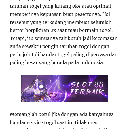
taruhan togel yang kurang oke atau optimal
memberinya kepuasan buat pesertanya. Hal
tersebut yang terkadang membuat sejumlah
bettor berpikiran 2x saat mau bermain togel.
Tetapi, itu semuanya tak butuh jadi kecemasan
anda sewaktu pengin taruhan togel dengan
perlu joint di bandar togel paling dipercaya dan
paling besar yang berada pada Indonesia.
Memanglah betul jika dengan ada banyaknya
bandar service togel saat ini tidak mesti