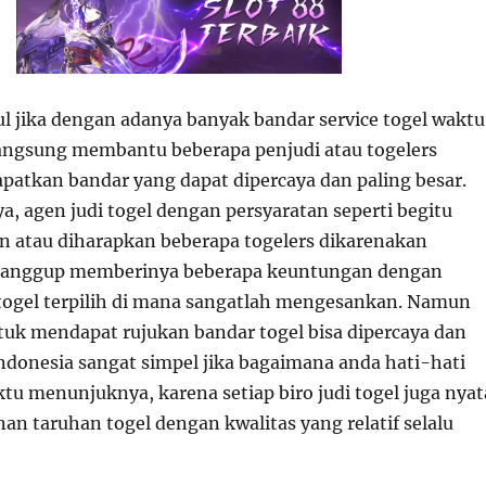
 jika dengan adanya banyak bandar service togel waktu
 langsung membantu beberapa penjudi atau togelers
tkan bandar yang dapat dipercaya dan paling besar.
, agen judi togel dengan persyaratan seperti begitu
an atau diharapkan beberapa togelers dikarenakan
 sanggup memberinya beberapa keuntungan dengan
 togel terpilih di mana sangatlah mengesankan. Namun
uk mendapat rujukan bandar togel bisa dipercaya dan
Indonesia sangat simpel jika bagaimana anda hati-hati
ktu menunjuknya, karena setiap biro judi togel juga nyat
an taruhan togel dengan kwalitas yang relatif selalu