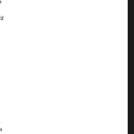
a
if
l
a