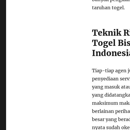
taruhan togel.
Teknik R
Togel Bis
Indonesi
Tiap-tiap agen 
penyediaan serv
yang masuk atau
yang didatangka
maksimum maka 
berlainan periha
besar yang bera
nyata sudah oke