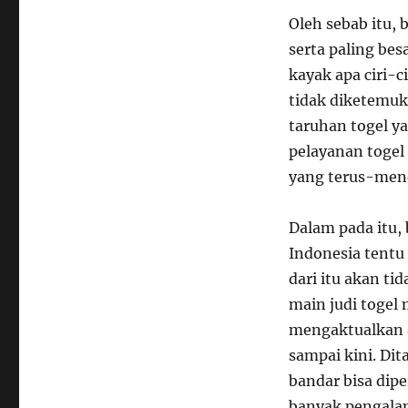
Oleh sebab itu, 
serta paling bes
kayak apa ciri-ci
tidak diketemuka
taruhan togel y
pelayanan toge
yang terus-mene
Dalam pada itu, 
Indonesia tentu
dari itu akan t
main judi togel 
mengaktualkan a
sampai kini. Dit
bandar bisa dip
banyak pengala