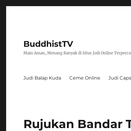
BuddhistTV
Main Aman, Menang Banyak di Situs Judi Online Terperca
Judi Balap Kuda
Ceme Online
Judi Cap
Rujukan Bandar T