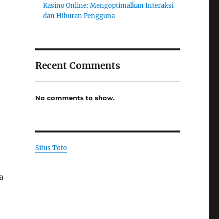
Kasino Online: Mengoptimalkan Interaksi
dan Hiburan Pengguna
Recent Comments
No comments to show.
Situs Toto
a