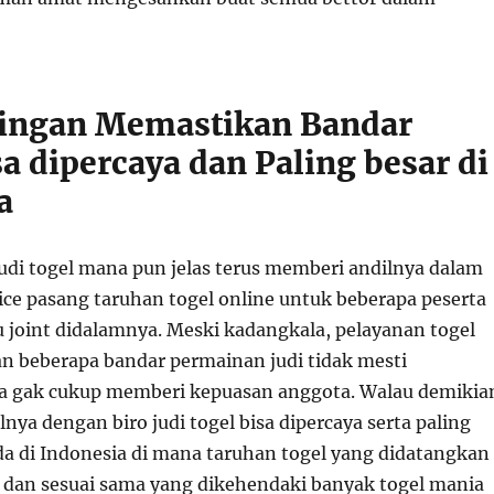
ingan Memastikan Bandar
a dipercaya dan Paling besar di
a
judi togel mana pun jelas terus memberi andilnya dalam
ice pasang taruhan togel online untuk beberapa peserta
 joint didalamnya. Meski kadangkala, pelayanan togel
n beberapa bandar permainan judi tidak mesti
gak cukup memberi kepuasan anggota. Walau demikia
lnya dengan biro judi togel bisa dipercaya serta paling
da di Indonesia di mana taruhan togel yang didatangkan
 dan sesuai sama yang dikehendaki banyak togel mania