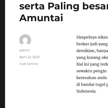
serta Paling besa
Amuntai
Simpelnya nikma
broker judi yang
Author
admin
demikian, banya
Posted
April 22, 2023
yang kurang ok
on
Categories
Judi Online
Hal ini yang te
sewaktu pengin m
keresahan anda 
di bandar togel 
Indonesia.