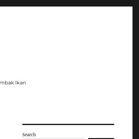
embak Ikan
Search