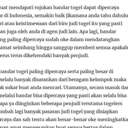
buat mendapati rujukan bandar togel dapat dipercaya
ar di Indonesia, semakin baik jikamana anda tahu dahulu
ri atau keistimewaan dari biro judi togel itu yang pasti
n juga oleh anda di agen judi lain. Apa lagi, bandar
ang paling dipercaya sudah oke dalam mendatangkan
l amat seimbang hingga sanggup memberi semua apaka
rus terus dikehendaki banyak penjudi.
bandar togel paling dipercaya serta paling besar di
 selalu banyak disarankan dari beragam kelompok maka
idak sukar buat anda mencari. Utamanya, secara masuk da
melalui bandar bisa dipercaya yang pasti akan selalu bisa
pa ya diinginkan beberapa penjudi terutama togelers
ambah lagi banyak pasaran judi togel yang disiapkan
ercaya dan sah tentu akan benar-benar oke meningkatk
man amat mengesankan buat semua bettor dalam