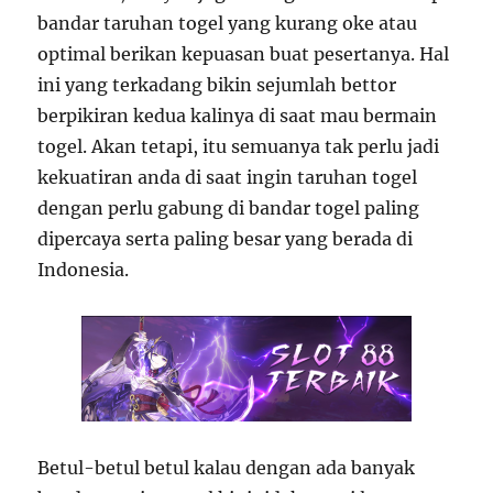
bandar taruhan togel yang kurang oke atau
optimal berikan kepuasan buat pesertanya. Hal
ini yang terkadang bikin sejumlah bettor
berpikiran kedua kalinya di saat mau bermain
togel. Akan tetapi, itu semuanya tak perlu jadi
kekuatiran anda di saat ingin taruhan togel
dengan perlu gabung di bandar togel paling
dipercaya serta paling besar yang berada di
Indonesia.
Betul-betul betul kalau dengan ada banyak