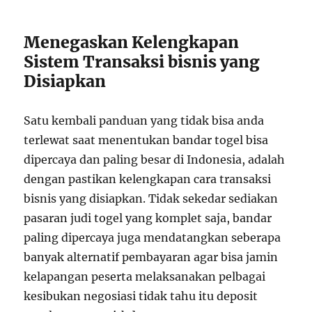
Menegaskan Kelengkapan
Sistem Transaksi bisnis yang
Disiapkan
Satu kembali panduan yang tidak bisa anda
terlewat saat menentukan bandar togel bisa
dipercaya dan paling besar di Indonesia, adalah
dengan pastikan kelengkapan cara transaksi
bisnis yang disiapkan. Tidak sekedar sediakan
pasaran judi togel yang komplet saja, bandar
paling dipercaya juga mendatangkan seberapa
banyak alternatif pembayaran agar bisa jamin
kelapangan peserta melaksanakan pelbagai
kesibukan negosiasi tidak tahu itu deposit