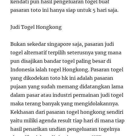
kendati pun hasil pengeluaran togel buat
pasaran toto ini hanya siap untuk 5 hari saja.
Judi Togel Hongkong
Bukan sekedar singapore saja, pasaran judi
togel alternatif terpilih seterusnya yang mana
pun disajikan bandar togel paling besar di
Indonesia ialah togel Hongkong. Pasaran togel
yang dikodekan toto hk ini adalah pasaran
pujaan yang sudah memang didatangkan lama
dalam pasar atau industri permainan judi togel
maka terang banyak yang mengidolakannya.
Kekhasan dari pasaran togel hongkong sendiri
yaitu miliki agenda result tiap hari di mana tiap
hasil penarikan undian pengeluaran togelnya