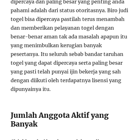
dipercaya dan paling besar yang penting anda
pahami adalah dari status otoritasnya. Biro judi
togel bisa dipercaya pastilah terus menambah
dan memberikan pelayanan togel dengan
benar-benar aman tak ada masalah apapun itu
yang menimbulkan kerugian banyak
pesertanya. Itu seluruh sebab bandar taruhan
togel yang dapat dipercaya serta paling besar
yang pasti telah punyai ijin bekerja yang sah
dengan diikuti oleh terdapatnya lisensi yang
dipunyainya itu.
Jumlah Anggota Aktif yang
Banyak