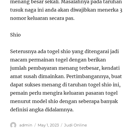
menang besar sekali. Masalahnya pada taruhan
tusuk naga ini anda akan diwajibkan menerka 3
nomor keluaran secara pas.
Shio
Seterusnya ada togel shio yang ditengarai jadi
macam permainan togel dengan berikan
jumlah pembayaran menang terbesar, kendati
amat susah dimainkan. Pertimbangannya, buat
dapat sukses menang di taruhan togel shio ini,
pemain perlu mengira keluaran pasaran togel
menurut model shio dengan seberapa banyak
definisi angka didalamnya.
Author
Posted
Categories
admin
May 1, 2023
Judi Online
on