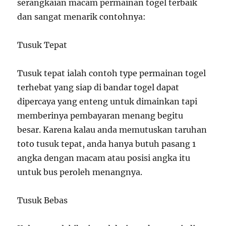
serangkaian macam permainan togel terbaik
dan sangat menarik contohnya:
Tusuk Tepat
Tusuk tepat ialah contoh type permainan togel
terhebat yang siap di bandar togel dapat
dipercaya yang enteng untuk dimainkan tapi
memberinya pembayaran menang begitu
besar. Karena kalau anda memutuskan taruhan
toto tusuk tepat, anda hanya butuh pasang 1
angka dengan macam atau posisi angka itu
untuk bus peroleh menangnya.
Tusuk Bebas