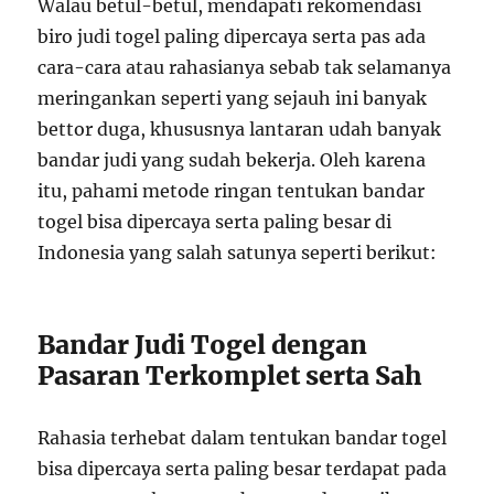
Walau betul-betul, mendapati rekomendasi
biro judi togel paling dipercaya serta pas ada
cara-cara atau rahasianya sebab tak selamanya
meringankan seperti yang sejauh ini banyak
bettor duga, khususnya lantaran udah banyak
bandar judi yang sudah bekerja. Oleh karena
itu, pahami metode ringan tentukan bandar
togel bisa dipercaya serta paling besar di
Indonesia yang salah satunya seperti berikut:
Bandar Judi Togel dengan
Pasaran Terkomplet serta Sah
Rahasia terhebat dalam tentukan bandar togel
bisa dipercaya serta paling besar terdapat pada