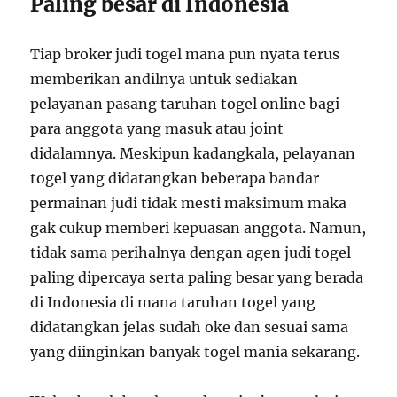
Paling besar di Indonesia
Tiap broker judi togel mana pun nyata terus
memberikan andilnya untuk sediakan
pelayanan pasang taruhan togel online bagi
para anggota yang masuk atau joint
didalamnya. Meskipun kadangkala, pelayanan
togel yang didatangkan beberapa bandar
permainan judi tidak mesti maksimum maka
gak cukup memberi kepuasan anggota. Namun,
tidak sama perihalnya dengan agen judi togel
paling dipercaya serta paling besar yang berada
di Indonesia di mana taruhan togel yang
didatangkan jelas sudah oke dan sesuai sama
yang diinginkan banyak togel mania sekarang.