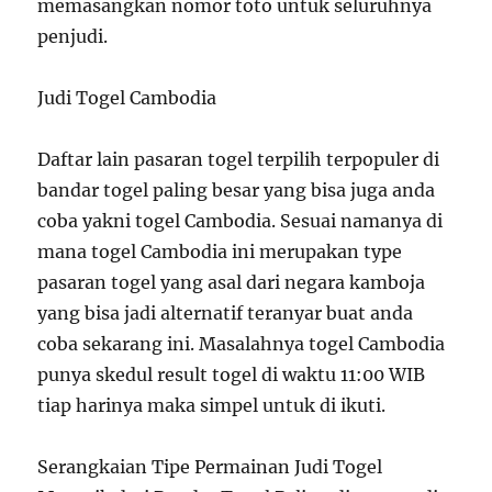
memasangkan nomor toto untuk seluruhnya
penjudi.
Judi Togel Cambodia
Daftar lain pasaran togel terpilih terpopuler di
bandar togel paling besar yang bisa juga anda
coba yakni togel Cambodia. Sesuai namanya di
mana togel Cambodia ini merupakan type
pasaran togel yang asal dari negara kamboja
yang bisa jadi alternatif teranyar buat anda
coba sekarang ini. Masalahnya togel Cambodia
punya skedul result togel di waktu 11:00 WIB
tiap harinya maka simpel untuk di ikuti.
Serangkaian Tipe Permainan Judi Togel