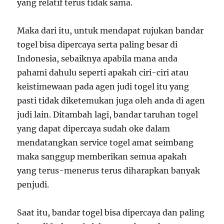
yang relatif terus tidak sama.
Maka dari itu, untuk mendapat rujukan bandar
togel bisa dipercaya serta paling besar di
Indonesia, sebaiknya apabila mana anda
pahami dahulu seperti apakah ciri-ciri atau
keistimewaan pada agen judi togel itu yang
pasti tidak diketemukan juga oleh anda di agen
judi lain. Ditambah lagi, bandar taruhan togel
yang dapat dipercaya sudah oke dalam
mendatangkan service togel amat seimbang
maka sanggup memberikan semua apakah
yang terus-menerus terus diharapkan banyak
penjudi.
Saat itu, bandar togel bisa dipercaya dan paling