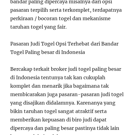
bandar paling dipercaya misalnya dari opsi
pasaran terpilih serta terkomplet, terdapatnya
perkiraan / bocoran togel dan mekanisme
taruhan togel yang fair.
Pasaran Judi Togel Opsi Terhebat dari Bandar
Togel Paling besar di Indonesia
Bercakap terkait broker judi togel paling besar
di Indonesia tentunya tak kan cukuplah
komplet dan menarik jika bagaimana tak
membicarakan juga pasaran-pasaran judi togel
yang disajikan didalamnya. Karenanya yang
bikin taruhan togel sangat atraktif serta
memberikan kepuasan di biro judi dapat
dipercaya dan paling besar pastinya tidak lain