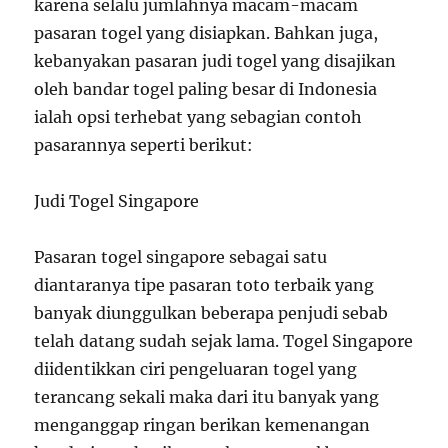
karena selalu jumlahnya macam-macam
pasaran togel yang disiapkan. Bahkan juga,
kebanyakan pasaran judi togel yang disajikan
oleh bandar togel paling besar di Indonesia
ialah opsi terhebat yang sebagian contoh
pasarannya seperti berikut:
Judi Togel Singapore
Pasaran togel singapore sebagai satu
diantaranya tipe pasaran toto terbaik yang
banyak diunggulkan beberapa penjudi sebab
telah datang sudah sejak lama. Togel Singapore
diidentikkan ciri pengeluaran togel yang
terancang sekali maka dari itu banyak yang
menganggap ringan berikan kemenangan