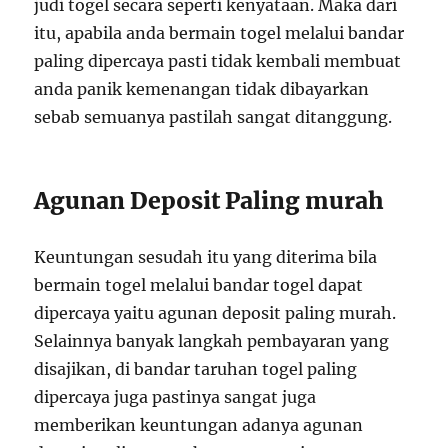
judi togel secara seperti kenyataan. Maka dari
itu, apabila anda bermain togel melalui bandar
paling dipercaya pasti tidak kembali membuat
anda panik kemenangan tidak dibayarkan
sebab semuanya pastilah sangat ditanggung.
Agunan Deposit Paling murah
Keuntungan sesudah itu yang diterima bila
bermain togel melalui bandar togel dapat
dipercaya yaitu agunan deposit paling murah.
Selainnya banyak langkah pembayaran yang
disajikan, di bandar taruhan togel paling
dipercaya juga pastinya sangat juga
memberikan keuntungan adanya agunan