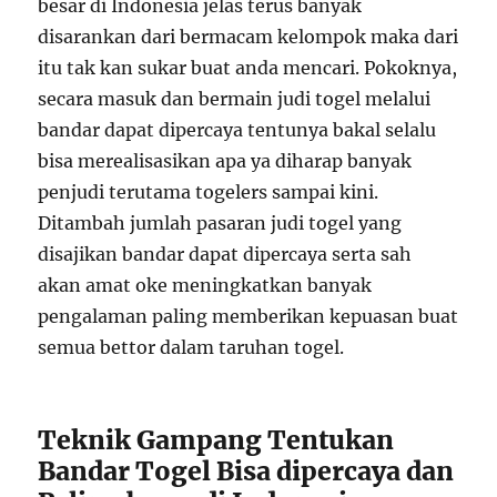
besar di Indonesia jelas terus banyak
disarankan dari bermacam kelompok maka dari
itu tak kan sukar buat anda mencari. Pokoknya,
secara masuk dan bermain judi togel melalui
bandar dapat dipercaya tentunya bakal selalu
bisa merealisasikan apa ya diharap banyak
penjudi terutama togelers sampai kini.
Ditambah jumlah pasaran judi togel yang
disajikan bandar dapat dipercaya serta sah
akan amat oke meningkatkan banyak
pengalaman paling memberikan kepuasan buat
semua bettor dalam taruhan togel.
Teknik Gampang Tentukan
Bandar Togel Bisa dipercaya dan