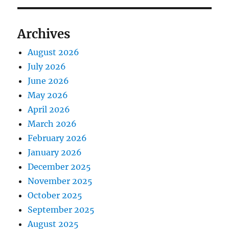
Archives
August 2026
July 2026
June 2026
May 2026
April 2026
March 2026
February 2026
January 2026
December 2025
November 2025
October 2025
September 2025
August 2025