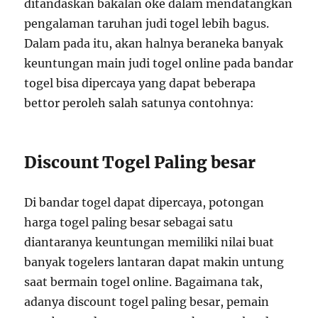
ditandaskan bakalan oke dalam mendatangkan
pengalaman taruhan judi togel lebih bagus.
Dalam pada itu, akan halnya beraneka banyak
keuntungan main judi togel online pada bandar
togel bisa dipercaya yang dapat beberapa
bettor peroleh salah satunya contohnya:
Discount Togel Paling besar
Di bandar togel dapat dipercaya, potongan
harga togel paling besar sebagai satu
diantaranya keuntungan memiliki nilai buat
banyak togelers lantaran dapat makin untung
saat bermain togel online. Bagaimana tak,
adanya discount togel paling besar, pemain