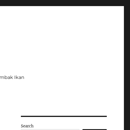
embak Ikan
Search