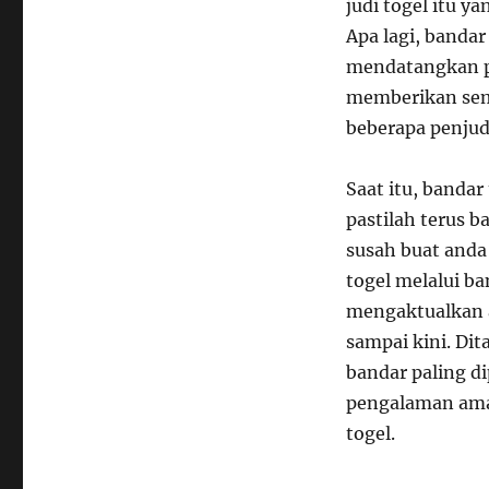
judi togel itu ya
Apa lagi, bandar
mendatangkan p
memberikan sem
beberapa penjud
Saat itu, bandar
pastilah terus 
susah buat anda
togel melalui ba
mengaktualkan 
sampai kini. Di
bandar paling d
pengalaman ama
togel.