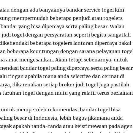
lau dengan ada banyaknya bandar service togel kini
gsung mempermudah beberapa penjudi atau togelers
bandar yang bisa dipercaya serta paling besar. Walau
 judi togel dengan persyaratan seperti begitu sangatlah
dikehendaki beberapa togelers lantaran dipercaya bakal
an beberapa keuntungan dengan sarana pelayanan toge
na amat mengesankan. Akan tetapi sebenarnya, untuk
endasi bandar togel paling dipercaya serta paling besar
lalu ringan apabila mana anda selective dan cermat di
ya, dikarenakan setiap broker judi togel juga pastilah
 taruhan togel dengan mutu yang relatif terus berlainan
 untuk memperoleh rekomendasi bandar togel bisa
paling besar di Indonesia, lebih bagus jikamana anda
kayak apakah tanda-tanda atau keistimewaan pada agen