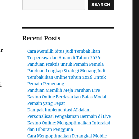
i
SEARCH
Recent Posts
ar
Cara Memilih Situs Judi Tembak Ikan
Terpercaya dan Aman di Tahun 2026:
Panduan Praktis untuk Pemain Pemula
Panduan Lengkap Strategi Menang Judi
Tembak Ikan Online Tahun 2026 Untuk
Pemain Pemenang
i
Panduan Memilih Meja Taruhan Live
Kasino Online Berdasarkan Batas Modal
Pemain yang Tepat
Dampak Implementasi AI dalam
Personalisasi Pengalaman Bermain di Live
Kasino Online: Mengoptimalkan Interaksi
dan Hiburan Pengguna
Cara Mengoptimalkan Perangkat Mobile