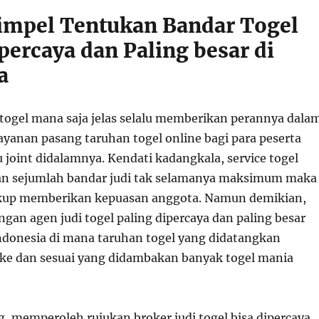
impel Tentukan Bandar Togel
percaya dan Paling besar di
a
i togel mana saja jelas selalu memberikan perannya dala
yanan pasang taruhan togel online bagi para peserta
 joint didalamnya. Kendati kadangkala, service togel
an sejumlah bandar judi tak selamanya maksimum maka
cukup memberikan kepuasan anggota. Namun demikian,
ngan agen judi togel paling dipercaya dan paling besar
ndonesia di mana taruhan togel yang didatangkan
oke dan sesuai yang didambakan banyak togel mania
 memperoleh rujukan broker judi togel bisa dipercaya