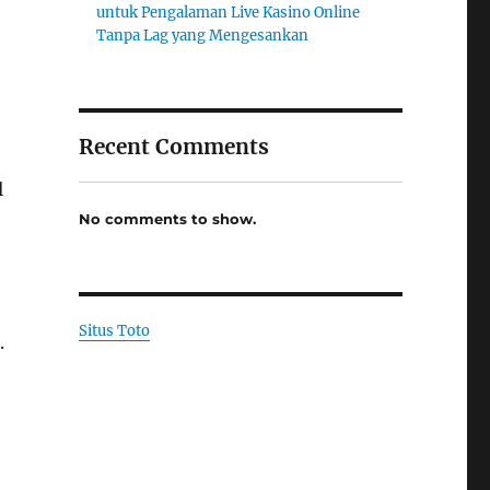
untuk Pengalaman Live Kasino Online
Tanpa Lag yang Mengesankan
Recent Comments
l
No comments to show.
Situs Toto
.