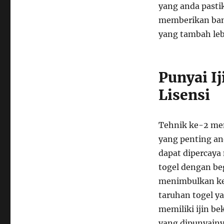
yang anda pasti
memberikan ba
yang tambah leb
Punyai I
Lisensi
Tehnik ke-2 men
yang penting and
dapat dipercaya
togel dengan be
menimbulkan ker
taruhan togel ya
memiliki ijin be
yang dipunyainya