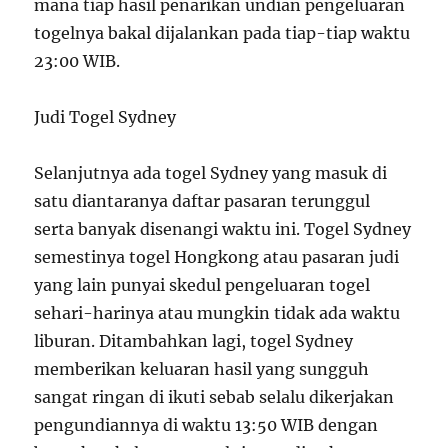
mana tiap hasil penarikan undian pengeluaran
togelnya bakal dijalankan pada tiap-tiap waktu
23:00 WIB.
Judi Togel Sydney
Selanjutnya ada togel Sydney yang masuk di
satu diantaranya daftar pasaran terunggul
serta banyak disenangi waktu ini. Togel Sydney
semestinya togel Hongkong atau pasaran judi
yang lain punyai skedul pengeluaran togel
sehari-harinya atau mungkin tidak ada waktu
liburan. Ditambahkan lagi, togel Sydney
memberikan keluaran hasil yang sungguh
sangat ringan di ikuti sebab selalu dikerjakan
pengundiannya di waktu 13:50 WIB dengan