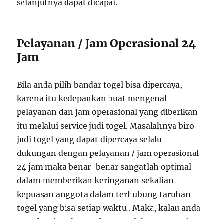
selanjutnya dapat dicapai.
Pelayanan / Jam Operasional 24
Jam
Bila anda pilih bandar togel bisa dipercaya,
karena itu kedepankan buat mengenal
pelayanan dan jam operasional yang diberikan
itu melalui service judi togel. Masalahnya biro
judi togel yang dapat dipercaya selalu
dukungan dengan pelayanan / jam operasional
24 jam maka benar-benar sangatlah optimal
dalam memberikan keringanan sekalian
kepuasan anggota dalam terhubung taruhan
togel yang bisa setiap waktu . Maka, kalau anda