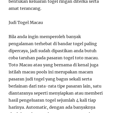
bentukan keluaran togel ringan diterka serta
amat terancang.
Judi Togel Macau
Bila anda ingin memperoleh banyak
pengalaman terhebat di bandar togel paling
dipercaya, jadi sudah dipastikan anda butuh
coba taruhan pada pasaran togel toto macau.
Toto Macau atau yang bernama di kenal juga
istilah macau pools ini merupakan macam
pasaran judi togel yang bagus sekali serta
berlainan dari rata-rata tipe pasaran lain, satu
diantaranya seperti menyiapkan atau memberi
hasil pengeluaran togel sejumlah 4 kali tiap
harinya. Automatic, dengan ada banyaknya