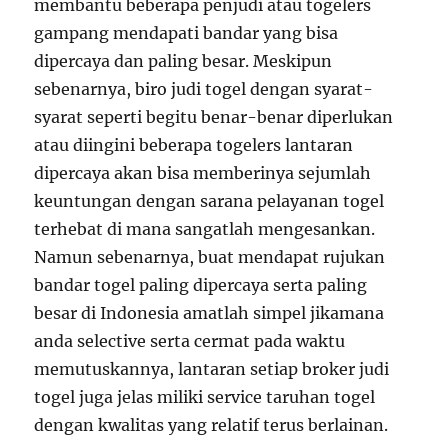
membantu beberapa penjudi atau togelers
gampang mendapati bandar yang bisa
dipercaya dan paling besar. Meskipun
sebenarnya, biro judi togel dengan syarat-
syarat seperti begitu benar-benar diperlukan
atau diingini beberapa togelers lantaran
dipercaya akan bisa memberinya sejumlah
keuntungan dengan sarana pelayanan togel
terhebat di mana sangatlah mengesankan.
Namun sebenarnya, buat mendapat rujukan
bandar togel paling dipercaya serta paling
besar di Indonesia amatlah simpel jikamana
anda selective serta cermat pada waktu
memutuskannya, lantaran setiap broker judi
togel juga jelas miliki service taruhan togel
dengan kwalitas yang relatif terus berlainan.