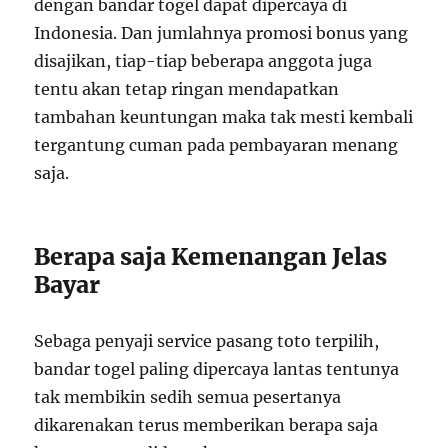
dengan bandar togel dapat dipercaya di
Indonesia. Dan jumlahnya promosi bonus yang
disajikan, tiap-tiap beberapa anggota juga
tentu akan tetap ringan mendapatkan
tambahan keuntungan maka tak mesti kembali
tergantung cuman pada pembayaran menang
saja.
Berapa saja Kemenangan Jelas
Bayar
Sebaga penyaji service pasang toto terpilih,
bandar togel paling dipercaya lantas tentunya
tak membikin sedih semua pesertanya
dikarenakan terus memberikan berapa saja