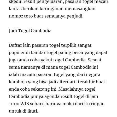
skedul result pengeluaran, pasaran togel macau
lantas berikan keringanan memasangkan
nomor toto buat semuanya penjudi.
Judi Togel Cambodia
Daftar lain pasaran togel terpilih sangat
populer di bandar togel paling besar yang dapat
juga anda coba yakni togel Cambodia. Sesuai
sama namanya di mana togel Cambodia ini
ialah macam pasaran togel yang dari negara
kamboja yang bisa jadi alternatif terakhir buat
anda coba sekarang ini. Masalahnya togel
Cambodia punya agenda result togel di jam
11:00 WIB sehari-harinya maka dari itu ringan
untuk di ikuti.