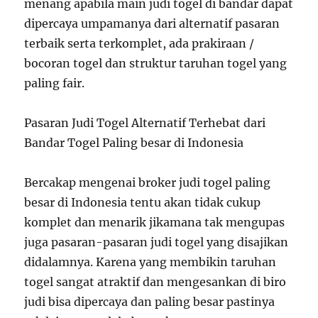
menang apabila main judi togel di bandar dapat
dipercaya umpamanya dari alternatif pasaran
terbaik serta terkomplet, ada prakiraan /
bocoran togel dan struktur taruhan togel yang
paling fair.
Pasaran Judi Togel Alternatif Terhebat dari
Bandar Togel Paling besar di Indonesia
Bercakap mengenai broker judi togel paling
besar di Indonesia tentu akan tidak cukup
komplet dan menarik jikamana tak mengupas
juga pasaran-pasaran judi togel yang disajikan
didalamnya. Karena yang membikin taruhan
togel sangat atraktif dan mengesankan di biro
judi bisa dipercaya dan paling besar pastinya