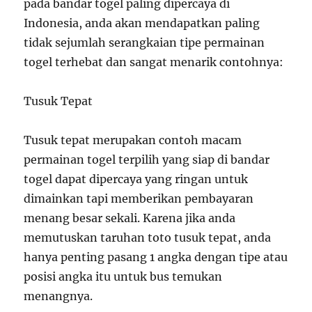
pada bandar togel paling dipercaya di
Indonesia, anda akan mendapatkan paling
tidak sejumlah serangkaian tipe permainan
togel terhebat dan sangat menarik contohnya:
Tusuk Tepat
Tusuk tepat merupakan contoh macam
permainan togel terpilih yang siap di bandar
togel dapat dipercaya yang ringan untuk
dimainkan tapi memberikan pembayaran
menang besar sekali. Karena jika anda
memutuskan taruhan toto tusuk tepat, anda
hanya penting pasang 1 angka dengan tipe atau
posisi angka itu untuk bus temukan
menangnya.