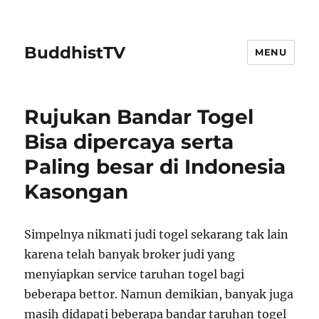
BuddhistTV
MENU
Rujukan Bandar Togel
Bisa dipercaya serta
Paling besar di Indonesia
Kasongan
Simpelnya nikmati judi togel sekarang tak lain
karena telah banyak broker judi yang
menyiapkan service taruhan togel bagi
beberapa bettor. Namun demikian, banyak juga
masih didapati beberapa bandar taruhan togel