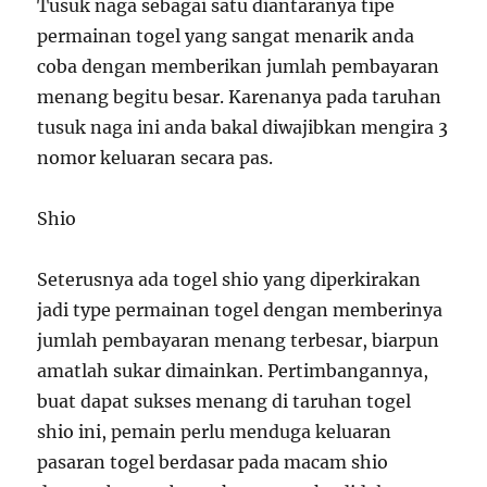
Tusuk naga sebagai satu diantaranya tipe
permainan togel yang sangat menarik anda
coba dengan memberikan jumlah pembayaran
menang begitu besar. Karenanya pada taruhan
tusuk naga ini anda bakal diwajibkan mengira 3
nomor keluaran secara pas.
Shio
Seterusnya ada togel shio yang diperkirakan
jadi type permainan togel dengan memberinya
jumlah pembayaran menang terbesar, biarpun
amatlah sukar dimainkan. Pertimbangannya,
buat dapat sukses menang di taruhan togel
shio ini, pemain perlu menduga keluaran
pasaran togel berdasar pada macam shio