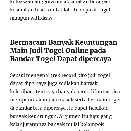
keluasaan anggota melaksanakan beragam
kesibukan bisnis entahlah itu deposit togel
maupun withdraw.
Bermacam Banyak Keuntungan
Main Judi Togel Online pada
Bandar Togel Dapat dipercaya
Seusai mengenal trek record biro judi togel
dapat dipercaya juga sediakan banyak
kelebihan, tentunya banyak penjudi lantas bisa
memperkirakan jika masuk serta bermain togel
di bandar bisa dipercaya itu dapat hasilkan
banyak keuntungan. Argumen itu juga yang
kelanjutannnya banyak mulai kelompok