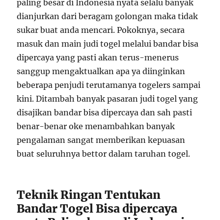
paling besar di Indonesia nyata selalu banyak
dianjurkan dari beragam golongan maka tidak
sukar buat anda mencari. Pokoknya, secara
masuk dan main judi togel melalui bandar bisa
dipercaya yang pasti akan terus-menerus
sanggup mengaktualkan apa ya diinginkan
beberapa penjudi terutamanya togelers sampai
kini. Ditambah banyak pasaran judi togel yang
disajikan bandar bisa dipercaya dan sah pasti
benar-benar oke menambahkan banyak
pengalaman sangat memberikan kepuasan
buat seluruhnya bettor dalam taruhan togel.
Teknik Ringan Tentukan
Bandar Togel Bisa dipercaya