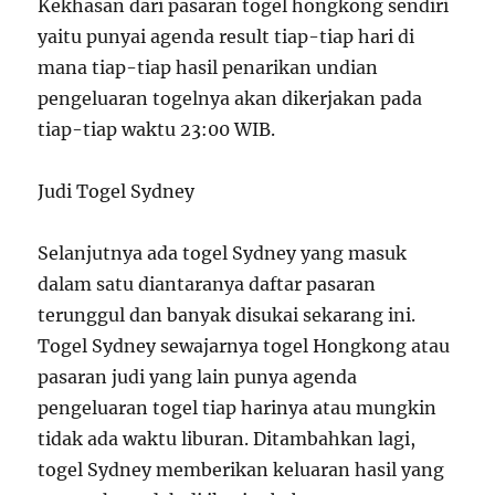
Kekhasan dari pasaran togel hongkong sendiri
yaitu punyai agenda result tiap-tiap hari di
mana tiap-tiap hasil penarikan undian
pengeluaran togelnya akan dikerjakan pada
tiap-tiap waktu 23:00 WIB.
Judi Togel Sydney
Selanjutnya ada togel Sydney yang masuk
dalam satu diantaranya daftar pasaran
terunggul dan banyak disukai sekarang ini.
Togel Sydney sewajarnya togel Hongkong atau
pasaran judi yang lain punya agenda
pengeluaran togel tiap harinya atau mungkin
tidak ada waktu liburan. Ditambahkan lagi,
togel Sydney memberikan keluaran hasil yang