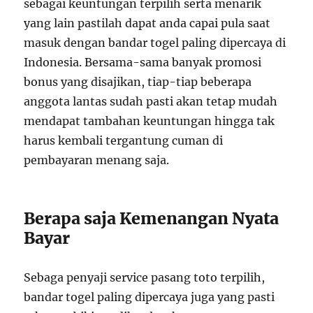
sebagai keuntungan terpilih serta menarik
yang lain pastilah dapat anda capai pula saat
masuk dengan bandar togel paling dipercaya di
Indonesia. Bersama-sama banyak promosi
bonus yang disajikan, tiap-tiap beberapa
anggota lantas sudah pasti akan tetap mudah
mendapat tambahan keuntungan hingga tak
harus kembali tergantung cuman di
pembayaran menang saja.
Berapa saja Kemenangan Nyata
Bayar
Sebaga penyaji service pasang toto terpilih,
bandar togel paling dipercaya juga yang pasti