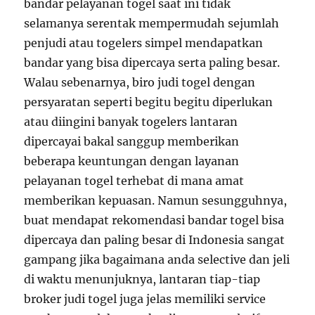
bandar pelayanan togel saat ini tidak
selamanya serentak mempermudah sejumlah
penjudi atau togelers simpel mendapatkan
bandar yang bisa dipercaya serta paling besar.
Walau sebenarnya, biro judi togel dengan
persyaratan seperti begitu begitu diperlukan
atau diingini banyak togelers lantaran
dipercayai bakal sanggup memberikan
beberapa keuntungan dengan layanan
pelayanan togel terhebat di mana amat
memberikan kepuasan. Namun sesungguhnya,
buat mendapat rekomendasi bandar togel bisa
dipercaya dan paling besar di Indonesia sangat
gampang jika bagaimana anda selective dan jeli
di waktu menunjuknya, lantaran tiap-tiap
broker judi togel juga jelas memiliki service