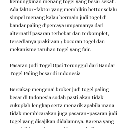
kemungkinan menang togel yang besar sekali.
Ada faktor-faktor yang membikin bettor selalu
simpel menang kalau bermain judi togel di
bandar paling dipercaya umpamanya dari
alternatif pasaran terhebat dan terkomplet,
tersedianya prakiraan / bocoran togel dan
mekanisme taruhan togel yang fair.
Pasaran Judi Togel Opsi Terunggul dari Bandar
Togel Paling besar di Indonesia
Bercakap mengenai broker judi togel paling
besar di Indonesia sudah pasti akan tidak
cukuplah lengkap serta menarik apabila mana
tidak membicarakan juga pasaran-pasaran judi
togel yang disajikan didalamnya. Karena yang