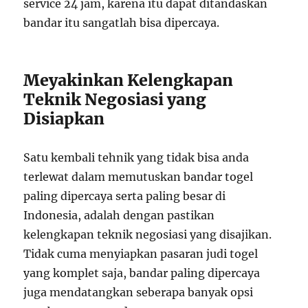
service 24 jam, karena itu dapat ditandaskan
bandar itu sangatlah bisa dipercaya.
Meyakinkan Kelengkapan
Teknik Negosiasi yang
Disiapkan
Satu kembali tehnik yang tidak bisa anda
terlewat dalam memutuskan bandar togel
paling dipercaya serta paling besar di
Indonesia, adalah dengan pastikan
kelengkapan teknik negosiasi yang disajikan.
Tidak cuma menyiapkan pasaran judi togel
yang komplet saja, bandar paling dipercaya
juga mendatangkan seberapa banyak opsi