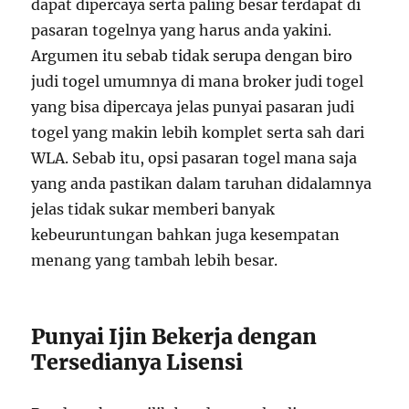
dapat dipercaya serta paling besar terdapat di
pasaran togelnya yang harus anda yakini.
Argumen itu sebab tidak serupa dengan biro
judi togel umumnya di mana broker judi togel
yang bisa dipercaya jelas punyai pasaran judi
togel yang makin lebih komplet serta sah dari
WLA. Sebab itu, opsi pasaran togel mana saja
yang anda pastikan dalam taruhan didalamnya
jelas tidak sukar memberi banyak
kebeuruntungan bahkan juga kesempatan
menang yang tambah lebih besar.
Punyai Ijin Bekerja dengan
Tersedianya Lisensi