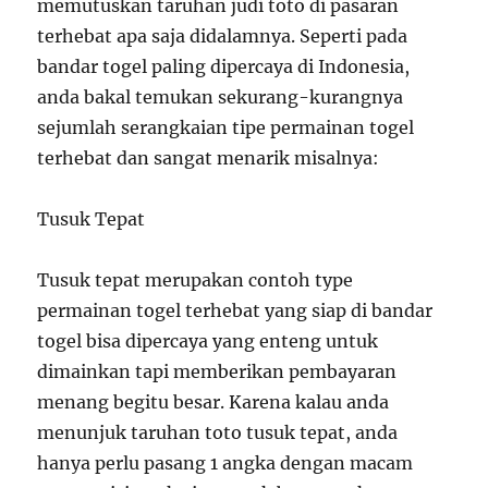
memutuskan taruhan judi toto di pasaran
terhebat apa saja didalamnya. Seperti pada
bandar togel paling dipercaya di Indonesia,
anda bakal temukan sekurang-kurangnya
sejumlah serangkaian tipe permainan togel
terhebat dan sangat menarik misalnya:
Tusuk Tepat
Tusuk tepat merupakan contoh type
permainan togel terhebat yang siap di bandar
togel bisa dipercaya yang enteng untuk
dimainkan tapi memberikan pembayaran
menang begitu besar. Karena kalau anda
menunjuk taruhan toto tusuk tepat, anda
hanya perlu pasang 1 angka dengan macam