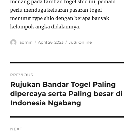
menang pada taruhan togel shio ini, pemain
perlu menduga keluaran pasaran togel
menurut type shio dengan berapa banyak
kelompok angka didalamnya.
Author
Posted
Categories
admin
April 26, 2023
Judi Online
on
Post
PREVIOUS
navigation
Rujukan Bandar Togel Paling
Previous
post:
dipercaya serta Paling besar di
Indonesia Ngabang
NEXT