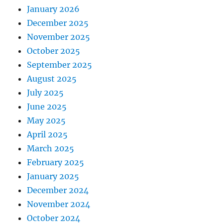
January 2026
December 2025
November 2025
October 2025
September 2025
August 2025
July 2025
June 2025
May 2025
April 2025
March 2025
February 2025
January 2025
December 2024
November 2024
October 2024