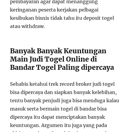
pembayaran agar dapat menanggung
keringanan peserta kerjakan pelbagai
kesibukan bisnis tidak tahu itu deposit togel
atau withdraw.
Banyak Banyak Keuntungan
Main Judi Togel Online di
Bandar Togel Paling dipercaya
Sehabis ketahui trek record broker judi togel
bisa dipercaya dan siapkan banyak kelebihan,
tentu banyak penjudi juga bisa menduga kalau
masuk serta bermain togel di bandar bisa
dipercaya itu dapat menciptakan banyak
keuntungan. Argumen itu juga yang pada