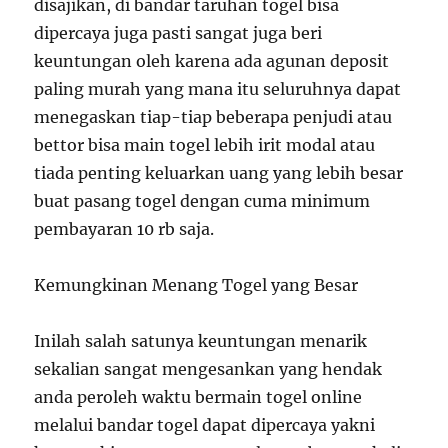
disajikan, di bandar taruhan togel bisa
dipercaya juga pasti sangat juga beri
keuntungan oleh karena ada agunan deposit
paling murah yang mana itu seluruhnya dapat
menegaskan tiap-tiap beberapa penjudi atau
bettor bisa main togel lebih irit modal atau
tiada penting keluarkan uang yang lebih besar
buat pasang togel dengan cuma minimum
pembayaran 10 rb saja.
Kemungkinan Menang Togel yang Besar
Inilah salah satunya keuntungan menarik
sekalian sangat mengesankan yang hendak
anda peroleh waktu bermain togel online
melalui bandar togel dapat dipercaya yakni