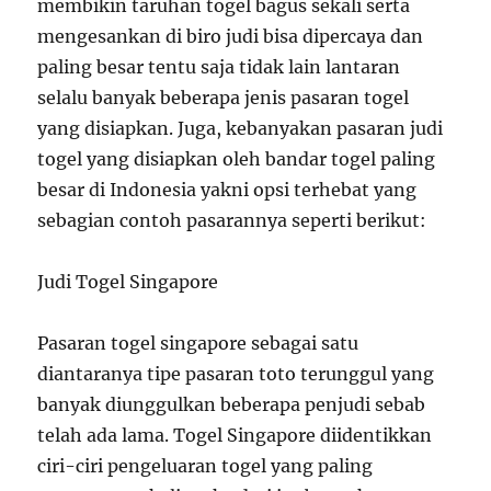
membikin taruhan togel bagus sekali serta
mengesankan di biro judi bisa dipercaya dan
paling besar tentu saja tidak lain lantaran
selalu banyak beberapa jenis pasaran togel
yang disiapkan. Juga, kebanyakan pasaran judi
togel yang disiapkan oleh bandar togel paling
besar di Indonesia yakni opsi terhebat yang
sebagian contoh pasarannya seperti berikut:
Judi Togel Singapore
Pasaran togel singapore sebagai satu
diantaranya tipe pasaran toto terunggul yang
banyak diunggulkan beberapa penjudi sebab
telah ada lama. Togel Singapore diidentikkan
ciri-ciri pengeluaran togel yang paling