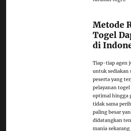
Metode 
Togel Dap
di Indon
Tiap-tiap agen 
untuk sediakan 
peserta yang te
pelayanan togel
optimal hingga
tidak sama perih
paling besar yan
didatangkan ten
mania sekarang 