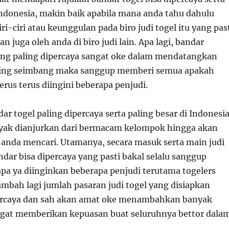
 Indonesia, makin baik apabila mana anda tahu dahulu
iri-ciri atau keunggulan pada biro judi togel itu yang pas
n juga oleh anda di biro judi lain. Apa lagi, bandar
ang paling dipercaya sangat oke dalam mendatangkan
aling seimbang maka sanggup memberi semua apakah
rus terus diingini beberapa penjudi.
r togel paling dipercaya serta paling besar di Indonesi
nyak dianjurkan dari bermacam kelompok hingga akan
t anda mencari. Utamanya, secara masuk serta main judi
ndar bisa dipercaya yang pasti bakal selalu sanggup
apa ya diinginkan beberapa penjudi terutama togelers
ambah lagi jumlah pasaran judi togel yang disiapkan
percaya dan sah akan amat oke menambahkan banyak
gat memberikan kepuasan buat seluruhnya bettor dala