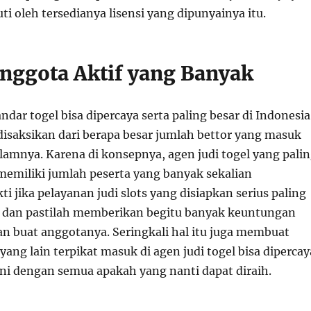
ti oleh tersedianya lisensi yang dipunyainya itu.
nggota Aktif yang Banyak
andar togel bisa dipercaya serta paling besar di Indonesia
disaksikan dari berapa besar jumlah bettor yang masuk
alamnya. Karena di konsepnya, agen judi togel yang pali
 memiliki jumlah peserta yang banyak sekalian
 jika pelayanan judi slots yang disiapkan serius paling
 dan pastilah memberikan begitu banyak keuntungan
n buat anggotanya. Seringkali hal itu juga membuat
yang lain terpikat masuk di agen judi togel bisa dipercay
ni dengan semua apakah yang nanti dapat diraih.