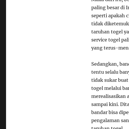
paling besar di
seperti apakah c
tidak diketemuka
taruhan togel y
service togel p
yang terus-mene
Sedangkan, banda
tentu selalu ba
tidak sukar bua
togel melalui ba
merealisasikan 
sampai kini. Dit
bandar bisa di
pengalaman san
taruhan togel.