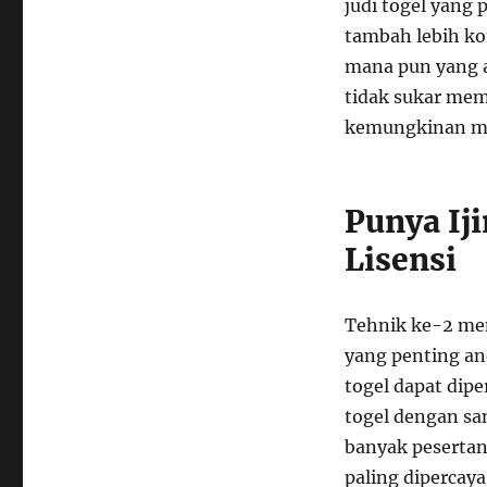
judi togel yang 
tambah lebih kom
mana pun yang a
tidak sukar me
kemungkinan me
Punya Ij
Lisensi
Tehnik ke-2 men
yang penting and
togel dapat dip
togel dengan sa
banyak pesertan
paling dipercaya