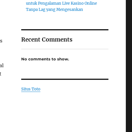
untuk Pengalaman Live Kasino Online
Tanpa Lag yang Mengesankan
Recent Comments
s
No comments to show.
al
t
Situs Toto