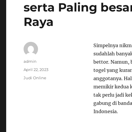
serta Paling besa
Raya
Simpelnya nikmat
sudahlah banyak 
Author
admin
bettor. Namun, 
Posted
April 22, 2023
togel yang kur
on
Categories
Judi Online
anggotanya. Hal
memikir kedua k
tak perlu jadi k
gabung di bandar
Indonesia.