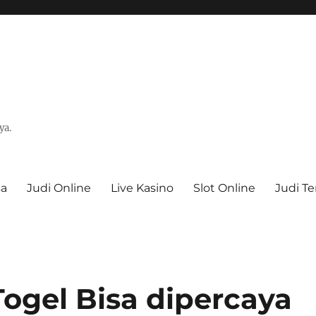
ya.
sa
Judi Online
Live Kasino
Slot Online
Judi T
ogel Bisa dipercaya