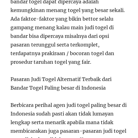
bandar togel dapat dipercaya adalah
kemungkinan menang togel yang besar sekali.
Ada faktor-faktor yang bikin bettor selalu
gampang menang kalau main judi togel di
bandar bisa dipercaya misalnya dari opsi
pasaran terunggul serta terkomplet,
terdapatnya prakiraan / bocoran togel dan
prosedur taruhan togel yang fair.
Pasaran Judi Togel Alternatif Terbaik dari
Bandar Togel Paling besar di Indonesia
Berbicara perihal agen judi togel paling besar di
Indonesia sudah pasti akan tidak lumayan
lengkap serta menarik apabila mana tidak
membicarakan juga pasaran-pasaran judi togel