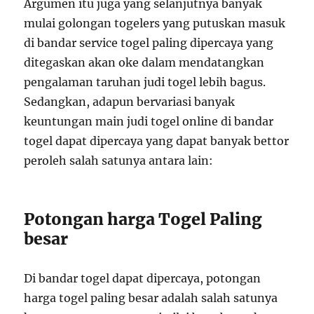
Argumen itu juga yang selanjutnya banyak
mulai golongan togelers yang putuskan masuk
di bandar service togel paling dipercaya yang
ditegaskan akan oke dalam mendatangkan
pengalaman taruhan judi togel lebih bagus.
Sedangkan, adapun bervariasi banyak
keuntungan main judi togel online di bandar
togel dapat dipercaya yang dapat banyak bettor
peroleh salah satunya antara lain:
Potongan harga Togel Paling
besar
Di bandar togel dapat dipercaya, potongan
harga togel paling besar adalah salah satunya