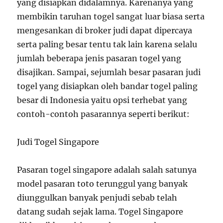
yang disiapkan didalamnya. Karenanya yang
membikin taruhan togel sangat luar biasa serta
mengesankan di broker judi dapat dipercaya
serta paling besar tentu tak lain karena selalu
jumlah beberapa jenis pasaran togel yang
disajikan. Sampai, sejumlah besar pasaran judi
togel yang disiapkan oleh bandar togel paling
besar di Indonesia yaitu opsi terhebat yang
contoh-contoh pasarannya seperti berikut:
Judi Togel Singapore
Pasaran togel singapore adalah salah satunya
model pasaran toto terunggul yang banyak
diunggulkan banyak penjudi sebab telah
datang sudah sejak lama. Togel Singapore