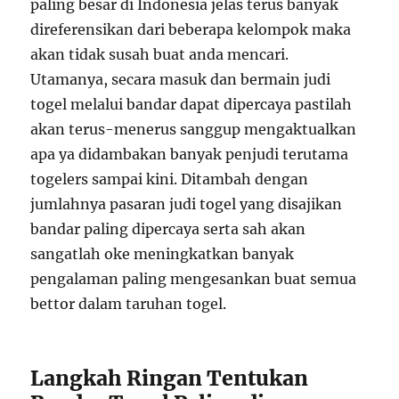
paling besar di Indonesia jelas terus banyak
direferensikan dari beberapa kelompok maka
akan tidak susah buat anda mencari.
Utamanya, secara masuk dan bermain judi
togel melalui bandar dapat dipercaya pastilah
akan terus-menerus sanggup mengaktualkan
apa ya didambakan banyak penjudi terutama
togelers sampai kini. Ditambah dengan
jumlahnya pasaran judi togel yang disajikan
bandar paling dipercaya serta sah akan
sangatlah oke meningkatkan banyak
pengalaman paling mengesankan buat semua
bettor dalam taruhan togel.
Langkah Ringan Tentukan