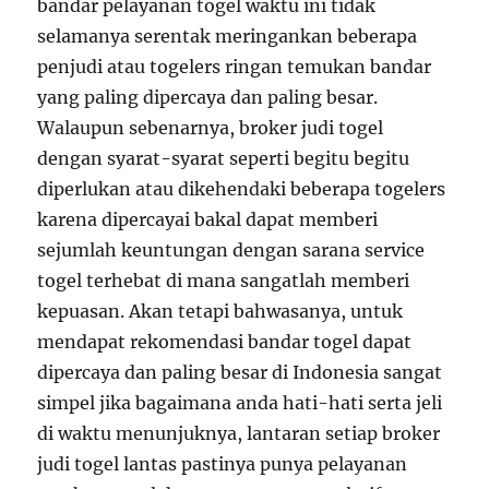
bandar pelayanan togel waktu ini tidak
selamanya serentak meringankan beberapa
penjudi atau togelers ringan temukan bandar
yang paling dipercaya dan paling besar.
Walaupun sebenarnya, broker judi togel
dengan syarat-syarat seperti begitu begitu
diperlukan atau dikehendaki beberapa togelers
karena dipercayai bakal dapat memberi
sejumlah keuntungan dengan sarana service
togel terhebat di mana sangatlah memberi
kepuasan. Akan tetapi bahwasanya, untuk
mendapat rekomendasi bandar togel dapat
dipercaya dan paling besar di Indonesia sangat
simpel jika bagaimana anda hati-hati serta jeli
di waktu menunjuknya, lantaran setiap broker
judi togel lantas pastinya punya pelayanan