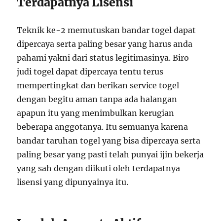
Terdapatnya Lisensi
Teknik ke-2 memutuskan bandar togel dapat
dipercaya serta paling besar yang harus anda
pahami yakni dari status legitimasinya. Biro
judi togel dapat dipercaya tentu terus
mempertingkat dan berikan service togel
dengan begitu aman tanpa ada halangan
apapun itu yang menimbulkan kerugian
beberapa anggotanya. Itu semuanya karena
bandar taruhan togel yang bisa dipercaya serta
paling besar yang pasti telah punyai ijin bekerja
yang sah dengan diikuti oleh terdapatnya
lisensi yang dipunyainya itu.