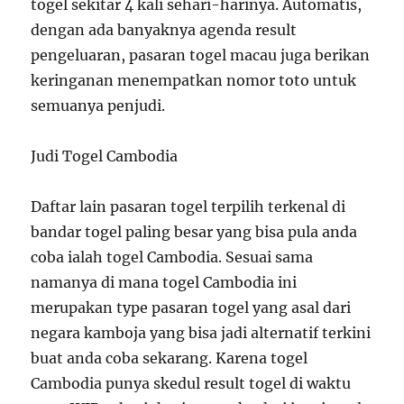
togel sekitar 4 kali sehari-harinya. Automatis,
dengan ada banyaknya agenda result
pengeluaran, pasaran togel macau juga berikan
keringanan menempatkan nomor toto untuk
semuanya penjudi.
Judi Togel Cambodia
Daftar lain pasaran togel terpilih terkenal di
bandar togel paling besar yang bisa pula anda
coba ialah togel Cambodia. Sesuai sama
namanya di mana togel Cambodia ini
merupakan type pasaran togel yang asal dari
negara kamboja yang bisa jadi alternatif terkini
buat anda coba sekarang. Karena togel
Cambodia punya skedul result togel di waktu