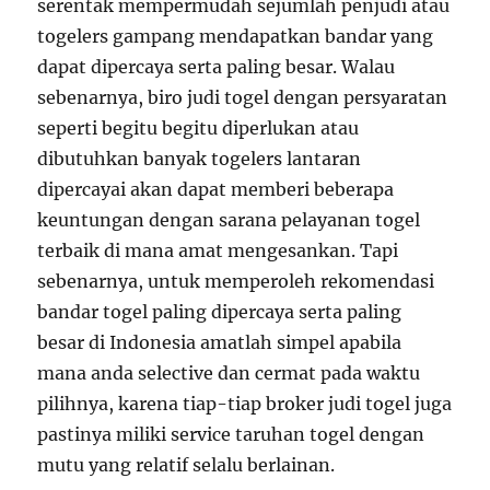
serentak mempermudah sejumlah penjudi atau
togelers gampang mendapatkan bandar yang
dapat dipercaya serta paling besar. Walau
sebenarnya, biro judi togel dengan persyaratan
seperti begitu begitu diperlukan atau
dibutuhkan banyak togelers lantaran
dipercayai akan dapat memberi beberapa
keuntungan dengan sarana pelayanan togel
terbaik di mana amat mengesankan. Tapi
sebenarnya, untuk memperoleh rekomendasi
bandar togel paling dipercaya serta paling
besar di Indonesia amatlah simpel apabila
mana anda selective dan cermat pada waktu
pilihnya, karena tiap-tiap broker judi togel juga
pastinya miliki service taruhan togel dengan
mutu yang relatif selalu berlainan.