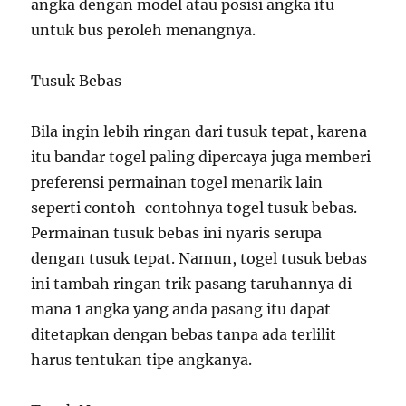
angka dengan model atau posisi angka itu
untuk bus peroleh menangnya.
Tusuk Bebas
Bila ingin lebih ringan dari tusuk tepat, karena
itu bandar togel paling dipercaya juga memberi
preferensi permainan togel menarik lain
seperti contoh-contohnya togel tusuk bebas.
Permainan tusuk bebas ini nyaris serupa
dengan tusuk tepat. Namun, togel tusuk bebas
ini tambah ringan trik pasang taruhannya di
mana 1 angka yang anda pasang itu dapat
ditetapkan dengan bebas tanpa ada terlilit
harus tentukan tipe angkanya.