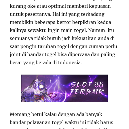
kurang oke atau optimal memberi kepuasan
untuk pesertanya. Hal ini yang terkadang
membikin beberapa bettor berpikiran kedua
kalinya sewaktu ingin main togel. Namun, itu
semuanya tidak butuh jadi kekuatiran anda di
saat pengin taruhan togel dengan cuman perlu
joint di bandar togel bisa dipercaya dan paling
besar yang berada di Indonesia.
Memang betul kalau dengan ada banyak
bandar pelayanan togel waktu ini tidak harus