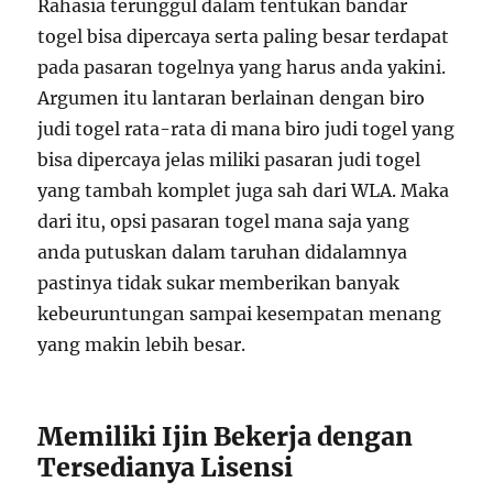
Rahasia terunggul dalam tentukan bandar
togel bisa dipercaya serta paling besar terdapat
pada pasaran togelnya yang harus anda yakini.
Argumen itu lantaran berlainan dengan biro
judi togel rata-rata di mana biro judi togel yang
bisa dipercaya jelas miliki pasaran judi togel
yang tambah komplet juga sah dari WLA. Maka
dari itu, opsi pasaran togel mana saja yang
anda putuskan dalam taruhan didalamnya
pastinya tidak sukar memberikan banyak
kebeuruntungan sampai kesempatan menang
yang makin lebih besar.
Memiliki Ijin Bekerja dengan
Tersedianya Lisensi