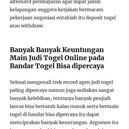
alternatif pembayaran agar dapat jamin
kelapangan anggota kerjakan bermacam
pekerjaan negosiasi entahlah itu deposit togel
atau withdraw.
Banyak Banyak Keuntungan
Main Judi Togel Online pada
Bandar Togel Bisa dipercaya
Selesai mengenali trek record agen judi togel
paling dipercaya namun juga sediakan sangat
banyak kelebihan, tentunya banyak penjudi
lantas bisa bertaruh kalau masuk serta bermain
togel di bandar bisa dipercaya itu dapat
menciptakan banyak keuntungan. Argumen itu