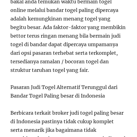
bakal anda temukan waktu bermain togel
online melalui bandar togel paling dipercaya
adalah kemungkinan menang togel yang
begitu besar. Ada faktor-faktor yang membikin
bettor terus ringan menang bila bermain judi
togel di bandar dapat dipercaya umpamanya
dari opsi pasaran terhebat serta terkomplet,
tersedianya ramalan / bocoran togel dan
struktur taruhan togel yang fair.
Pasaran Judi Togel Alternatif Terunggul dari
Bandar Togel Paling besar di Indonesia
Berbicara terkait broker judi togel paling besar
di Indonesia pastinya tidak cukup komplet
serta menarik jika bagaimana tidak