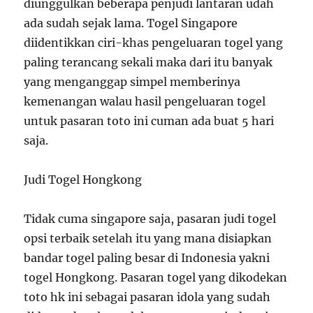
diunggulkan beberapa penjudi lantaran udah
ada sudah sejak lama. Togel Singapore
diidentikkan ciri-khas pengeluaran togel yang
paling terancang sekali maka dari itu banyak
yang menganggap simpel memberinya
kemenangan walau hasil pengeluaran togel
untuk pasaran toto ini cuman ada buat 5 hari
saja.
Judi Togel Hongkong
Tidak cuma singapore saja, pasaran judi togel
opsi terbaik setelah itu yang mana disiapkan
bandar togel paling besar di Indonesia yakni
togel Hongkong. Pasaran togel yang dikodekan
toto hk ini sebagai pasaran idola yang sudah