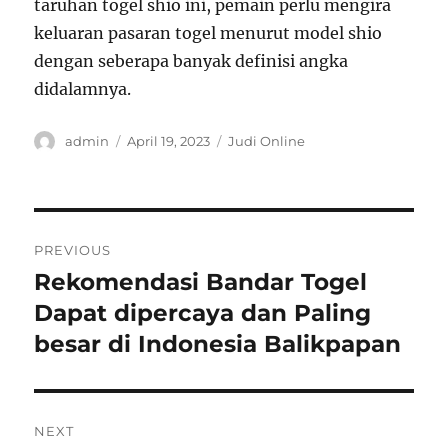
taruhan togel shio ini, pemain perlu mengira
keluaran pasaran togel menurut model shio
dengan seberapa banyak definisi angka
didalamnya.
Author
Posted
Categories
admin
April 19, 2023
Judi Online
on
Post
PREVIOUS
navigation
Rekomendasi Bandar Togel
Previous
post:
Dapat dipercaya dan Paling
besar di Indonesia Balikpapan
NEXT