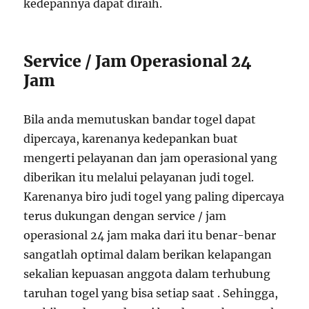
kedepannya dapat diraih.
Service / Jam Operasional 24
Jam
Bila anda memutuskan bandar togel dapat
dipercaya, karenanya kedepankan buat
mengerti pelayanan dan jam operasional yang
diberikan itu melalui pelayanan judi togel.
Karenanya biro judi togel yang paling dipercaya
terus dukungan dengan service / jam
operasional 24 jam maka dari itu benar-benar
sangatlah optimal dalam berikan kelapangan
sekalian kepuasan anggota dalam terhubung
taruhan togel yang bisa setiap saat . Sehingga,