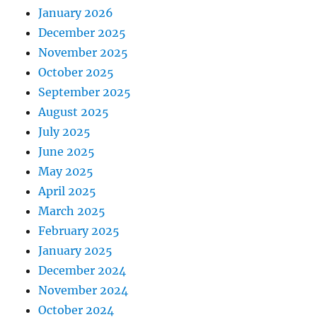
January 2026
December 2025
November 2025
October 2025
September 2025
August 2025
July 2025
June 2025
May 2025
April 2025
March 2025
February 2025
January 2025
December 2024
November 2024
October 2024