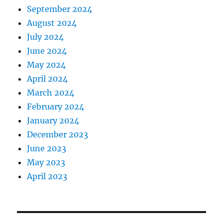
September 2024
August 2024
July 2024
June 2024
May 2024
April 2024
March 2024
February 2024
January 2024
December 2023
June 2023
May 2023
April 2023