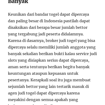
Banyak
Keunikan dari bandar togel dapat dipercaya
dan paling besar di Indonesia pastilah dapat
disaksikan dari berapa besar jumlah bettor
yang tergabung jadi peserta didalamnya.
Karena di dasarnya, broker judi togel yang bisa
dipercaya selalu memiliki jumlah anggota yang
banyak sekalian berikan bukti kalau service judi
slots yang disiapkan serius dapat dipercaya,
aman serta tentunya berikan begitu banyak
keuntungan ataupun kepuasan untuk
pesertanya. Kerapkali soal itu juga membuat
sejumlah bettor yang lain tertarik masuk di
agen judi togel dapat dipercaya karena
meyakini dengan semua apakah yang