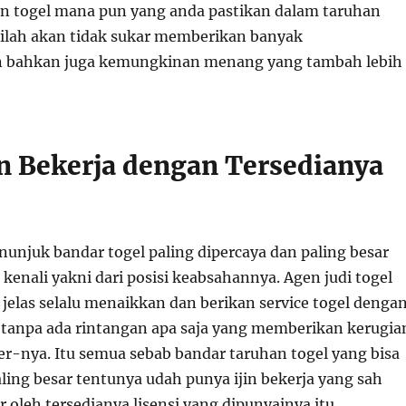
ran togel mana pun yang anda pastikan dalam taruhan
ilah akan tidak sukar memberikan banyak
 bahkan juga kemungkinan menang yang tambah lebih
jin Bekerja dengan Tersedianya
unjuk bandar togel paling dipercaya dan paling besar
kenali yakni dari posisi keabsahannya. Agen judi togel
 jelas selalu menaikkan dan berikan service togel denga
tanpa ada rintangan apa saja yang memberikan kerugia
-nya. Itu semua sebab bandar taruhan togel yang bisa
ling besar tentunya udah punya ijin bekerja yang sah
r oleh tersedianya lisensi yang dipunyainya itu.