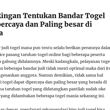
ingan Tentukan Bandar Togel
ercaya dan Paling besar di
a
r judi togel mana pun tentu selalu berikan perannya dal
ice pasang taruhan togel online bagi beberapa peserta
 gabung didalamnya. Meski kadangkala, pelayanan toge
n beberapa bandar judi tidak mesti optimal maka dari it
ngesankan anggota. Namun demikian, tidak sama hal
 togel dapat dipercaya dan paling besar yang berada di
na taruhan togel yang didatangkan pastilah sudah oke
 yang didambakan beberapa togel mania sekarang ini.
ar-benar, mendapati rekomendasi biro judi togel bisa