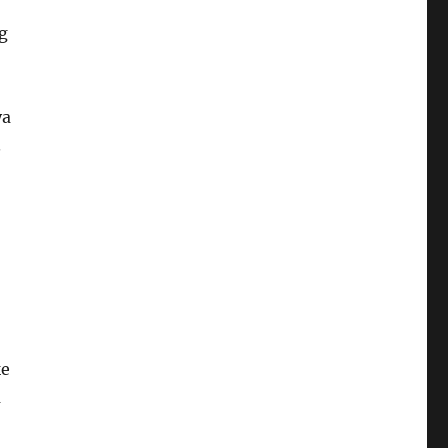
g
ya
.
ke
a