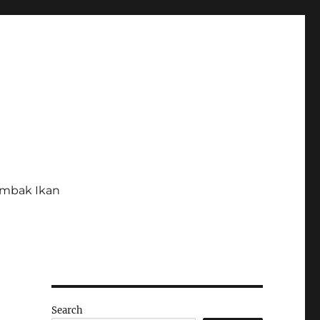
embak Ikan
Search