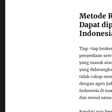
Metode R
Dapat dip
Indonesi
Tiap-tiap broke
penyediaan serv
yang masuk atau
yang didatangka
tidak cukup me
dengan agen judi
Indonesia di ma
dan sesuai sama
Kendati pun ben