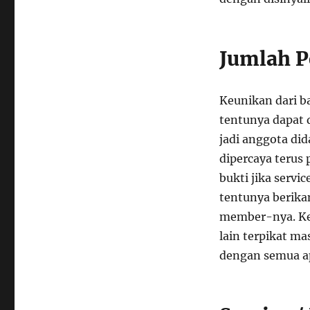
Jumlah P
Keunikan dari ba
tentunya dapat 
jadi anggota did
dipercaya terus
bukti jika servic
tentunya berika
member-nya. Ker
lain terpikat ma
dengan semua ap