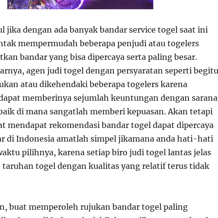
 jika dengan ada banyak bandar service togel saat ini
entak mempermudah beberapa penjudi atau togelers
kan bandar yang bisa dipercaya serta paling besar.
rnya, agen judi togel dengan persyaratan seperti begit
lukan atau dikehendaki beberapa togelers karena
n dapat memberinya sejumlah keuntungan dengan sarana
erbaik di mana sangatlah memberi kepuasan. Akan tetapi
t mendapat rekomendasi bandar togel dapat dipercaya
ar di Indonesia amatlah simpel jikamana anda hati-hati
aktu pilihnya, karena setiap biro judi togel lantas jelas
 taruhan togel dengan kualitas yang relatif terus tidak
, buat memperoleh rujukan bandar togel paling