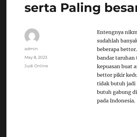
serta Paling besa
Entengnya nikmat
sudahlah banyak
Author
admin
beberapa bettor
Posted
May 8, 2023
bandar taruhan 
on
Categories
Judi Online
kepuasan buat a
bettor pikir ked
tidak butuh jad
butuh gabung di 
pada Indonesia.