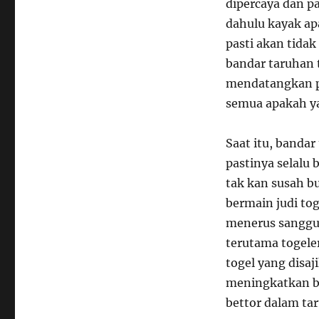
dipercaya dan pa
dahulu kayak apa
pasti akan tidak
bandar taruhan 
mendatangkan p
semua apakah ya
Saat itu, bandar
pastinya selalu
tak kan susah b
bermain judi tog
menerus sanggup
terutama togele
togel yang disaj
meningkatkan b
bettor dalam tar