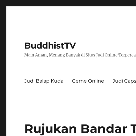
BuddhistTV
Main Aman, Menang Banyak di Situs Judi Online Terperca
Judi Balap Kuda
Ceme Online
Judi Cap
Rujukan Bandar T