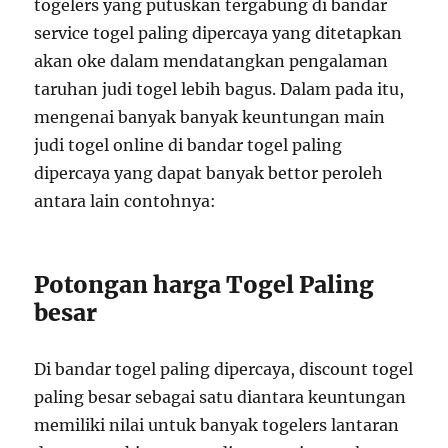
togelers yang putuskan tergabung di bandar
service togel paling dipercaya yang ditetapkan
akan oke dalam mendatangkan pengalaman
taruhan judi togel lebih bagus. Dalam pada itu,
mengenai banyak banyak keuntungan main
judi togel online di bandar togel paling
dipercaya yang dapat banyak bettor peroleh
antara lain contohnya:
Potongan harga Togel Paling
besar
Di bandar togel paling dipercaya, discount togel
paling besar sebagai satu diantara keuntungan
memiliki nilai untuk banyak togelers lantaran