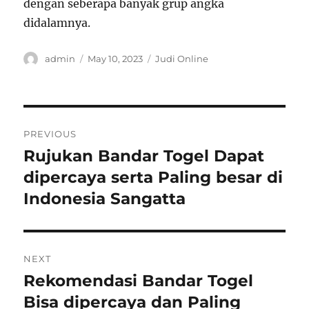
dengan seberapa banyak grup angka
didalamnya.
Author
Posted
Categories
admin
May 10, 2023
Judi Online
on
Post
PREVIOUS
navigation
Rujukan Bandar Togel Dapat
Previous
post:
dipercaya serta Paling besar di
Indonesia Sangatta
NEXT
Rekomendasi Bandar Togel
Next
post:
Bisa dipercaya dan Paling