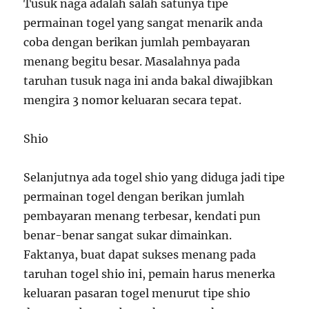
Tusuk naga adalah salah satunya tipe
permainan togel yang sangat menarik anda
coba dengan berikan jumlah pembayaran
menang begitu besar. Masalahnya pada
taruhan tusuk naga ini anda bakal diwajibkan
mengira 3 nomor keluaran secara tepat.
Shio
Selanjutnya ada togel shio yang diduga jadi tipe
permainan togel dengan berikan jumlah
pembayaran menang terbesar, kendati pun
benar-benar sangat sukar dimainkan.
Faktanya, buat dapat sukses menang pada
taruhan togel shio ini, pemain harus menerka
keluaran pasaran togel menurut tipe shio