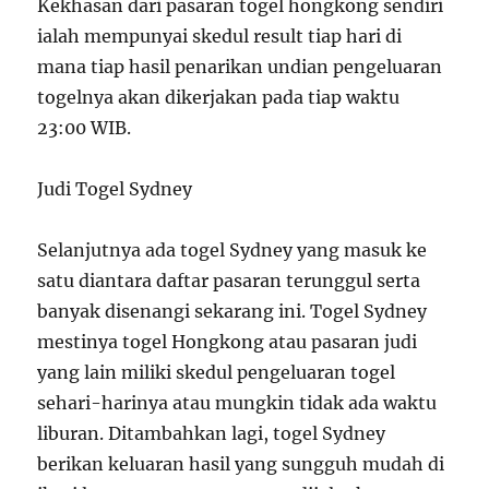
Kekhasan dari pasaran togel hongkong sendiri
ialah mempunyai skedul result tiap hari di
mana tiap hasil penarikan undian pengeluaran
togelnya akan dikerjakan pada tiap waktu
23:00 WIB.
Judi Togel Sydney
Selanjutnya ada togel Sydney yang masuk ke
satu diantara daftar pasaran terunggul serta
banyak disenangi sekarang ini. Togel Sydney
mestinya togel Hongkong atau pasaran judi
yang lain miliki skedul pengeluaran togel
sehari-harinya atau mungkin tidak ada waktu
liburan. Ditambahkan lagi, togel Sydney
berikan keluaran hasil yang sungguh mudah di