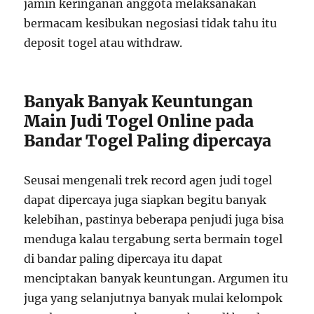
jamin keringanan anggota melaksanakan
bermacam kesibukan negosiasi tidak tahu itu
deposit togel atau withdraw.
Banyak Banyak Keuntungan
Main Judi Togel Online pada
Bandar Togel Paling dipercaya
Seusai mengenali trek record agen judi togel
dapat dipercaya juga siapkan begitu banyak
kelebihan, pastinya beberapa penjudi juga bisa
menduga kalau tergabung serta bermain togel
di bandar paling dipercaya itu dapat
menciptakan banyak keuntungan. Argumen itu
juga yang selanjutnya banyak mulai kelompok