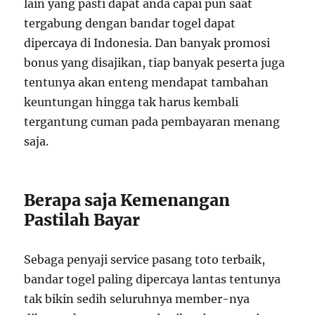
lain yang pasti dapat anda capai pun saat
tergabung dengan bandar togel dapat
dipercaya di Indonesia. Dan banyak promosi
bonus yang disajikan, tiap banyak peserta juga
tentunya akan enteng mendapat tambahan
keuntungan hingga tak harus kembali
tergantung cuman pada pembayaran menang
saja.
Berapa saja Kemenangan
Pastilah Bayar
Sebaga penyaji service pasang toto terbaik,
bandar togel paling dipercaya lantas tentunya
tak bikin sedih seluruhnya member-nya