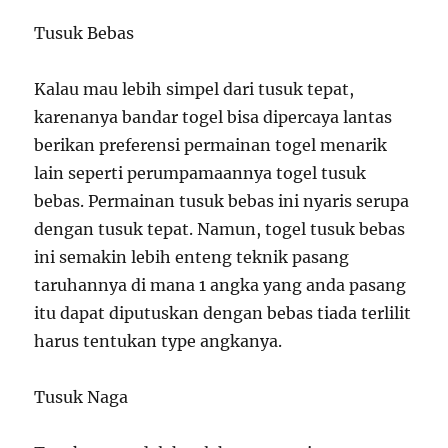
Tusuk Bebas
Kalau mau lebih simpel dari tusuk tepat,
karenanya bandar togel bisa dipercaya lantas
berikan preferensi permainan togel menarik
lain seperti perumpamaannya togel tusuk
bebas. Permainan tusuk bebas ini nyaris serupa
dengan tusuk tepat. Namun, togel tusuk bebas
ini semakin lebih enteng teknik pasang
taruhannya di mana 1 angka yang anda pasang
itu dapat diputuskan dengan bebas tiada terlilit
harus tentukan type angkanya.
Tusuk Naga