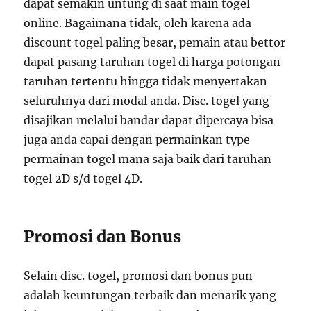
dapat semakin untung di saat main togel
online. Bagaimana tidak, oleh karena ada
discount togel paling besar, pemain atau bettor
dapat pasang taruhan togel di harga potongan
taruhan tertentu hingga tidak menyertakan
seluruhnya dari modal anda. Disc. togel yang
disajikan melalui bandar dapat dipercaya bisa
juga anda capai dengan permainkan type
permainan togel mana saja baik dari taruhan
togel 2D s/d togel 4D.
Promosi dan Bonus
Selain disc. togel, promosi dan bonus pun
adalah keuntungan terbaik dan menarik yang