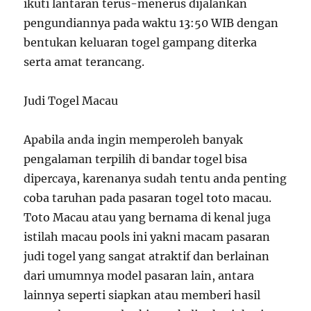
ikuti lantaran terus-menerus dijalankan
pengundiannya pada waktu 13:50 WIB dengan
bentukan keluaran togel gampang diterka
serta amat terancang.
Judi Togel Macau
Apabila anda ingin memperoleh banyak
pengalaman terpilih di bandar togel bisa
dipercaya, karenanya sudah tentu anda penting
coba taruhan pada pasaran togel toto macau.
Toto Macau atau yang bernama di kenal juga
istilah macau pools ini yakni macam pasaran
judi togel yang sangat atraktif dan berlainan
dari umumnya model pasaran lain, antara
lainnya seperti siapkan atau memberi hasil