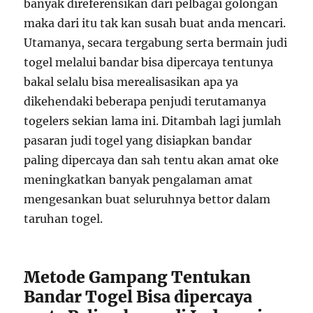
banyak direferensikan dari pelbagai golongan
maka dari itu tak kan susah buat anda mencari.
Utamanya, secara tergabung serta bermain judi
togel melalui bandar bisa dipercaya tentunya
bakal selalu bisa merealisasikan apa ya
dikehendaki beberapa penjudi terutamanya
togelers sekian lama ini. Ditambah lagi jumlah
pasaran judi togel yang disiapkan bandar
paling dipercaya dan sah tentu akan amat oke
meningkatkan banyak pengalaman amat
mengesankan buat seluruhnya bettor dalam
taruhan togel.
Metode Gampang Tentukan
Bandar Togel Bisa dipercaya