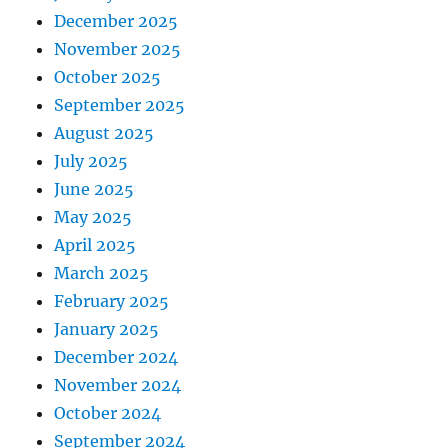
December 2025
November 2025
October 2025
September 2025
August 2025
July 2025
June 2025
May 2025
April 2025
March 2025
February 2025
January 2025
December 2024
November 2024
October 2024
September 2024