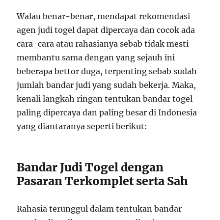
Walau benar-benar, mendapat rekomendasi
agen judi togel dapat dipercaya dan cocok ada
cara-cara atau rahasianya sebab tidak mesti
membantu sama dengan yang sejauh ini
beberapa bettor duga, terpenting sebab sudah
jumlah bandar judi yang sudah bekerja. Maka,
kenali langkah ringan tentukan bandar togel
paling dipercaya dan paling besar di Indonesia
yang diantaranya seperti berikut:
Bandar Judi Togel dengan
Pasaran Terkomplet serta Sah
Rahasia terunggul dalam tentukan bandar