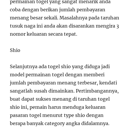
permainan togel yang sangat menarik anda
coba dengan berikan jumlah pembayaran
menang besar sekali. Masalahnya pada taruhan
tusuk naga ini anda akan disarankan mengira 3
nomor keluaran secara tepat.
Shio
Selanjutnya ada togel shio yang diduga jadi
model permainan togel dengan memberi
jumlah pembayaran menang terbesar, kendati
sangatlah susah dimainkan. Pertimbangannya,
buat dapat sukses menang di taruhan togel
shio ini, pemain harus menduga keluaran
pasaran togel menurut type shio dengan
berapa banyak category angka didalamnya.