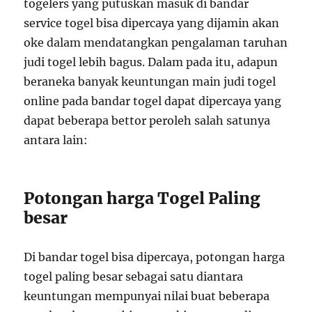
togelers yang putuskan masuk di bandar
service togel bisa dipercaya yang dijamin akan
oke dalam mendatangkan pengalaman taruhan
judi togel lebih bagus. Dalam pada itu, adapun
beraneka banyak keuntungan main judi togel
online pada bandar togel dapat dipercaya yang
dapat beberapa bettor peroleh salah satunya
antara lain:
Potongan harga Togel Paling
besar
Di bandar togel bisa dipercaya, potongan harga
togel paling besar sebagai satu diantara
keuntungan mempunyai nilai buat beberapa