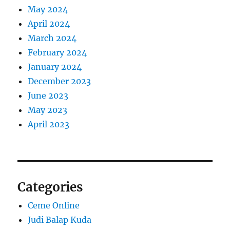
May 2024
April 2024
March 2024
February 2024
January 2024
December 2023
June 2023
May 2023
April 2023
Categories
Ceme Online
Judi Balap Kuda