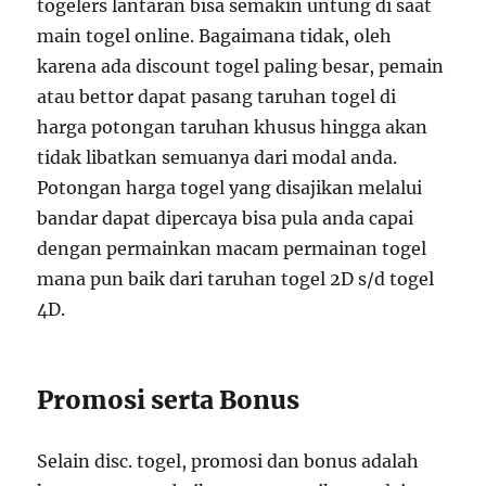
togelers lantaran bisa semakin untung di saat
main togel online. Bagaimana tidak, oleh
karena ada discount togel paling besar, pemain
atau bettor dapat pasang taruhan togel di
harga potongan taruhan khusus hingga akan
tidak libatkan semuanya dari modal anda.
Potongan harga togel yang disajikan melalui
bandar dapat dipercaya bisa pula anda capai
dengan permainkan macam permainan togel
mana pun baik dari taruhan togel 2D s/d togel
4D.
Promosi serta Bonus
Selain disc. togel, promosi dan bonus adalah