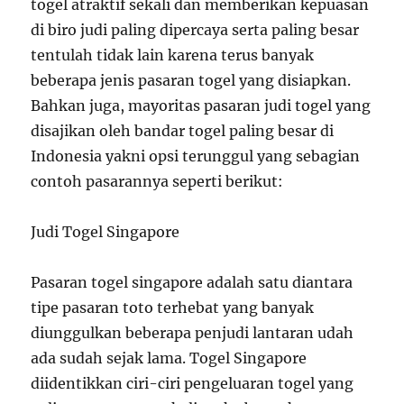
togel atraktif sekali dan memberikan kepuasan
di biro judi paling dipercaya serta paling besar
tentulah tidak lain karena terus banyak
beberapa jenis pasaran togel yang disiapkan.
Bahkan juga, mayoritas pasaran judi togel yang
disajikan oleh bandar togel paling besar di
Indonesia yakni opsi terunggul yang sebagian
contoh pasarannya seperti berikut:
Judi Togel Singapore
Pasaran togel singapore adalah satu diantara
tipe pasaran toto terhebat yang banyak
diunggulkan beberapa penjudi lantaran udah
ada sudah sejak lama. Togel Singapore
diidentikkan ciri-ciri pengeluaran togel yang