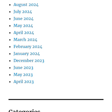
August 2024
July 2024
June 2024
May 2024
April 2024
March 2024
February 2024
January 2024
December 2023
June 2023
May 2023
April 2023