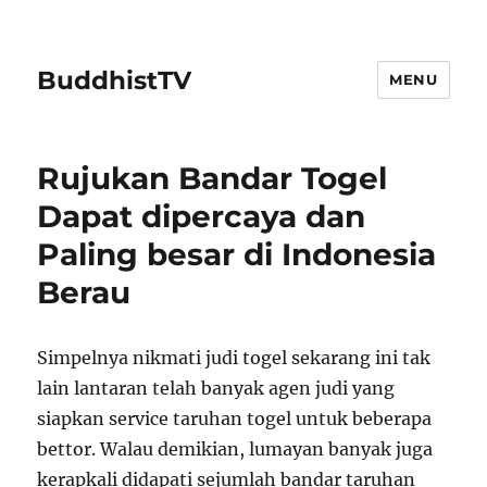
BuddhistTV
MENU
Rujukan Bandar Togel
Dapat dipercaya dan
Paling besar di Indonesia
Berau
Simpelnya nikmati judi togel sekarang ini tak
lain lantaran telah banyak agen judi yang
siapkan service taruhan togel untuk beberapa
bettor. Walau demikian, lumayan banyak juga
kerapkali didapati sejumlah bandar taruhan