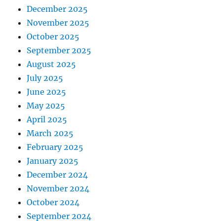
December 2025
November 2025
October 2025
September 2025
August 2025
July 2025
June 2025
May 2025
April 2025
March 2025
February 2025
January 2025
December 2024
November 2024
October 2024
September 2024