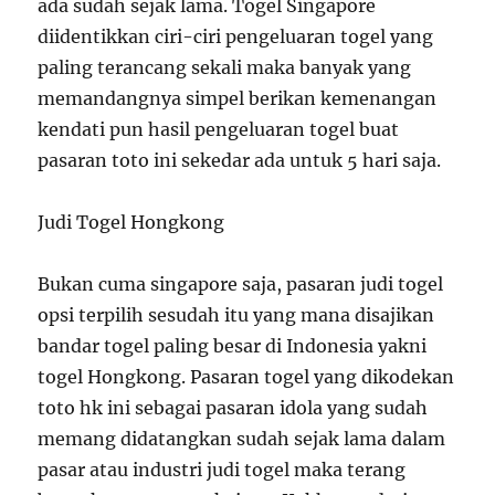
ada sudah sejak lama. Togel Singapore
diidentikkan ciri-ciri pengeluaran togel yang
paling terancang sekali maka banyak yang
memandangnya simpel berikan kemenangan
kendati pun hasil pengeluaran togel buat
pasaran toto ini sekedar ada untuk 5 hari saja.
Judi Togel Hongkong
Bukan cuma singapore saja, pasaran judi togel
opsi terpilih sesudah itu yang mana disajikan
bandar togel paling besar di Indonesia yakni
togel Hongkong. Pasaran togel yang dikodekan
toto hk ini sebagai pasaran idola yang sudah
memang didatangkan sudah sejak lama dalam
pasar atau industri judi togel maka terang