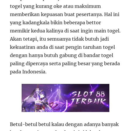
togel yang kurang oke atau maksimum
memberikan kepuasan buat pesertanya. Hal ini
yang kadangkala bikin beberapa bettor
memikir kedua kalinya di saat ingin main togel.
Akan tetapi, itu semuanya tidak butuh jadi
kekuatiran anda di saat pengin taruhan togel
dengan hanya butuh gabung di bandar togel
paling dipercaya serta paling besar yang berada
pada Indonesia.
Betul-betul betul kalau dengan adanya banyak