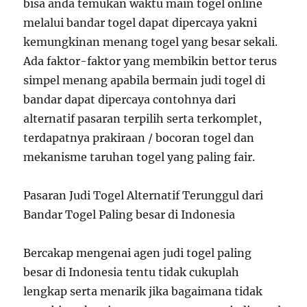
bisa anda temukan waktu main togel online
melalui bandar togel dapat dipercaya yakni
kemungkinan menang togel yang besar sekali.
Ada faktor-faktor yang membikin bettor terus
simpel menang apabila bermain judi togel di
bandar dapat dipercaya contohnya dari
alternatif pasaran terpilih serta terkomplet,
terdapatnya prakiraan / bocoran togel dan
mekanisme taruhan togel yang paling fair.
Pasaran Judi Togel Alternatif Terunggul dari
Bandar Togel Paling besar di Indonesia
Bercakap mengenai agen judi togel paling
besar di Indonesia tentu tidak cukuplah
lengkap serta menarik jika bagaimana tidak