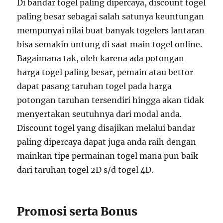
Di bandar togel paling dipercaya, discount togel
paling besar sebagai salah satunya keuntungan
mempunyai nilai buat banyak togelers lantaran
bisa semakin untung di saat main togel online.
Bagaimana tak, oleh karena ada potongan
harga togel paling besar, pemain atau bettor
dapat pasang taruhan togel pada harga
potongan taruhan tersendiri hingga akan tidak
menyertakan seutuhnya dari modal anda.
Discount togel yang disajikan melalui bandar
paling dipercaya dapat juga anda raih dengan
mainkan tipe permainan togel mana pun baik
dari taruhan togel 2D s/d togel 4D.
Promosi serta Bonus