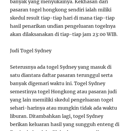
banyak yang menyukainya. Kekhasan dari
pasaran togel hongkong sendiri ialah miliki
skedul result tiap-tiap hari di mana tiap-tiap
hasil penarikan undian pengeluaran togelnya
akan dilaksanakan di tiap-tiap jam 23:00 WIB.
Judi Togel Sydney
Seterusnya ada togel Sydney yang masuk di
satu diantara daftar pasaran terunggul serta
banyak digemari waktu ini. Togel Sydney
semestinya togel Hongkong atau pasaran judi
yang lain memiliki skedul pengeluaran togel
sehari-harinya atau mungkin tidak ada waktu
liburan. Ditambahkan lagi, togel Sydney
berikan keluaran hasil yang sungguh enteng di