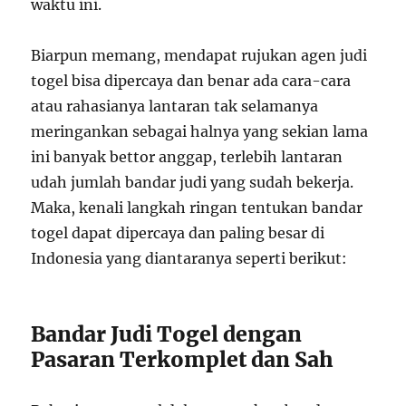
waktu ini.
Biarpun memang, mendapat rujukan agen judi
togel bisa dipercaya dan benar ada cara-cara
atau rahasianya lantaran tak selamanya
meringankan sebagai halnya yang sekian lama
ini banyak bettor anggap, terlebih lantaran
udah jumlah bandar judi yang sudah bekerja.
Maka, kenali langkah ringan tentukan bandar
togel dapat dipercaya dan paling besar di
Indonesia yang diantaranya seperti berikut:
Bandar Judi Togel dengan
Pasaran Terkomplet dan Sah