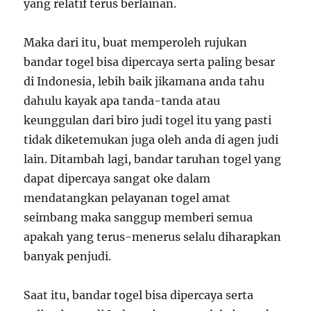
yang relatif terus berlainan.
Maka dari itu, buat memperoleh rujukan
bandar togel bisa dipercaya serta paling besar
di Indonesia, lebih baik jikamana anda tahu
dahulu kayak apa tanda-tanda atau
keunggulan dari biro judi togel itu yang pasti
tidak diketemukan juga oleh anda di agen judi
lain. Ditambah lagi, bandar taruhan togel yang
dapat dipercaya sangat oke dalam
mendatangkan pelayanan togel amat
seimbang maka sanggup memberi semua
apakah yang terus-menerus selalu diharapkan
banyak penjudi.
Saat itu, bandar togel bisa dipercaya serta