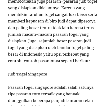
membicarakan juga pasaran-pasaran judi togel
yang disiapkan didalamnya. Karena yang
membikin taruhan togel sangat luar biasa serta
memberi kepuasan di biro judi dapat dipercaya
dan paling besar tentu tidak lain karena terus
jumlah macam-macam pasaran togel yang
disiapkan. Juga, sejumlah besar pasaran judi
togel yang disiapkan oleh bandar togel paling
besar di Indonesia yaitu opsi terhebat yang
contoh-contoh pasarannya seperti berikut:
Judi Togel Singapore
Pasaran togel singapore adalah salah satunya
tipe pasaran toto terbaik yang banyak
diunggulkan beberapa penjudi lantaran telah