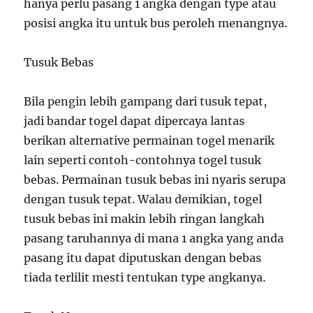
hanya perlu pasang 1 angka dengan type atau
posisi angka itu untuk bus peroleh menangnya.
Tusuk Bebas
Bila pengin lebih gampang dari tusuk tepat,
jadi bandar togel dapat dipercaya lantas
berikan alternative permainan togel menarik
lain seperti contoh-contohnya togel tusuk
bebas. Permainan tusuk bebas ini nyaris serupa
dengan tusuk tepat. Walau demikian, togel
tusuk bebas ini makin lebih ringan langkah
pasang taruhannya di mana 1 angka yang anda
pasang itu dapat diputuskan dengan bebas
tiada terlilit mesti tentukan type angkanya.