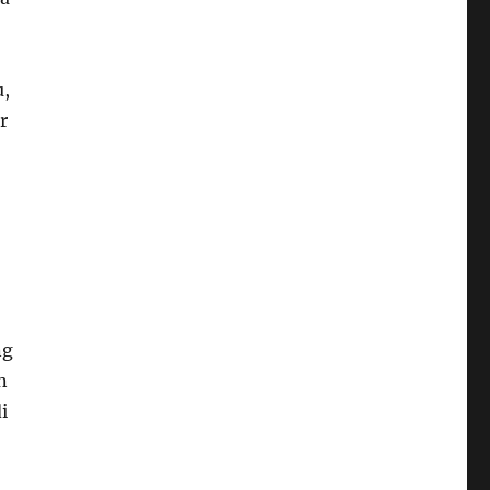
u,
r
ng
n
i