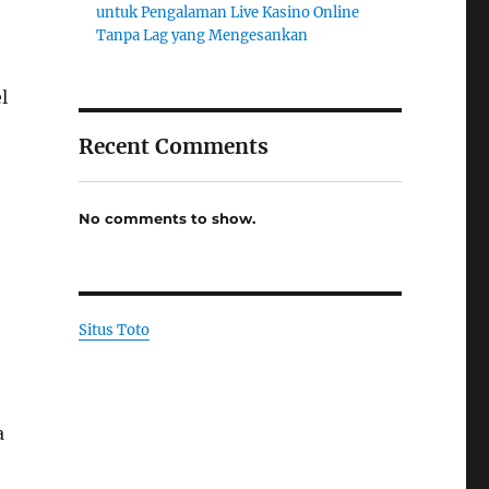
untuk Pengalaman Live Kasino Online
Tanpa Lag yang Mengesankan
l
Recent Comments
No comments to show.
Situs Toto
a