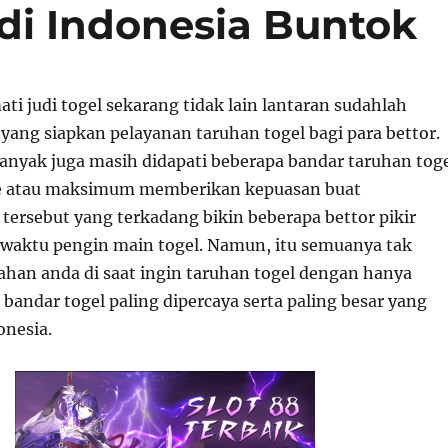
 di Indonesia Buntok
i judi togel sekarang tidak lain lantaran sudahlah
 yang siapkan pelayanan taruhan togel bagi para bettor.
nyak juga masih didapati beberapa bandar taruhan tog
e atau maksimum memberikan kepuasan buat
tersebut yang terkadang bikin beberapa bettor pikir
ewaktu pengin main togel. Namun, itu semuanya tak
sahan anda di saat ingin taruhan togel dengan hanya
bandar togel paling dipercaya serta paling besar yang
onesia.