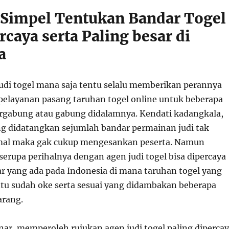
Simpel Tentukan Bandar Togel
rcaya serta Paling besar di
a
judi togel mana saja tentu selalu memberikan perannya
pelayanan pasang taruhan togel online untuk beberapa
rgabung atau gabung didalamnya. Kendati kadangkala,
ang didatangkan sejumlah bandar permainan judi tak
mal maka gak cukup mengesankan peserta. Namun
serupa perihalnya dengan agen judi togel bisa dipercaya
ar yang ada pada Indonesia di mana taruhan togel yang
tu sudah oke serta sesuai yang didambakan beberapa
arang.
ar, memperoleh rujukan agen judi togel paling diperca