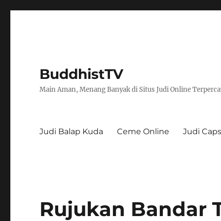
BuddhistTV
Main Aman, Menang Banyak di Situs Judi Online Terperca
Judi Balap Kuda
Ceme Online
Judi Cap
Rujukan Bandar T