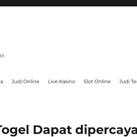
ya.
sa
Judi Online
Live Kasino
Slot Online
Judi T
ogel Dapat dipercay