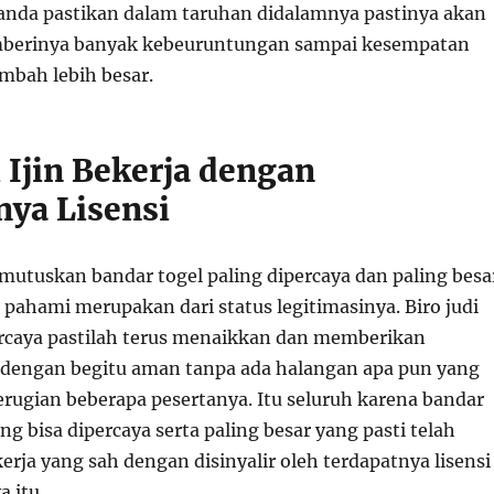
anda pastikan dalam taruhan didalamnya pastinya akan
mberinya banyak kebeuruntungan sampai kesempatan
bah lebih besar.
 Ijin Bekerja dengan
nya Lisensi
utuskan bandar togel paling dipercaya dan paling besa
pahami merupakan dari status legitimasinya. Biro judi
ercaya pastilah terus menaikkan dan memberikan
 dengan begitu aman tanpa ada halangan apa pun yang
ugian beberapa pesertanya. Itu seluruh karena bandar
ng bisa dipercaya serta paling besar yang pasti telah
kerja yang sah dengan disinyalir oleh terdapatnya lisensi
 itu.