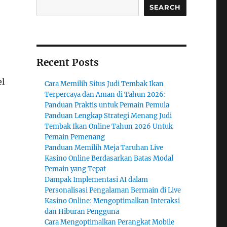
SEARCH
Recent Posts
el
Cara Memilih Situs Judi Tembak Ikan
Terpercaya dan Aman di Tahun 2026:
Panduan Praktis untuk Pemain Pemula
Panduan Lengkap Strategi Menang Judi
Tembak Ikan Online Tahun 2026 Untuk
Pemain Pemenang
Panduan Memilih Meja Taruhan Live
Kasino Online Berdasarkan Batas Modal
Pemain yang Tepat
Dampak Implementasi AI dalam
Personalisasi Pengalaman Bermain di Live
Kasino Online: Mengoptimalkan Interaksi
dan Hiburan Pengguna
Cara Mengoptimalkan Perangkat Mobile