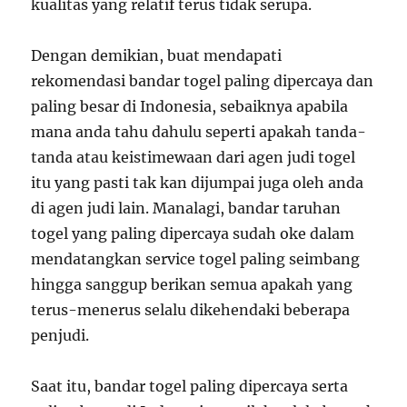
kualitas yang relatif terus tidak serupa.
Dengan demikian, buat mendapati
rekomendasi bandar togel paling dipercaya dan
paling besar di Indonesia, sebaiknya apabila
mana anda tahu dahulu seperti apakah tanda-
tanda atau keistimewaan dari agen judi togel
itu yang pasti tak kan dijumpai juga oleh anda
di agen judi lain. Manalagi, bandar taruhan
togel yang paling dipercaya sudah oke dalam
mendatangkan service togel paling seimbang
hingga sanggup berikan semua apakah yang
terus-menerus selalu dikehendaki beberapa
penjudi.
Saat itu, bandar togel paling dipercaya serta