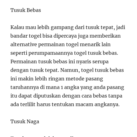
Tusuk Bebas
Kalau mau lebih gampang dari tusuk tepat, jadi
bandar togel bisa dipercaya juga memberikan
alternative permainan togel menarik lain
seperti perumpamaannya togel tusuk bebas.
Permainan tusuk bebas ini nyaris serupa
dengan tusuk tepat. Namun, togel tusuk bebas
ini makin lebih ringan metode pasang
taruhannya di mana 1 angka yang anda pasang
itu dapat diputuskan dengan cara bebas tanpa
ada terlilit harus tentukan macam angkanya.
Tusuk Naga