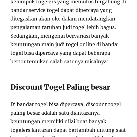
kelompok togelers yang memutus tergabung di
bandar service togel dapat dipercaya yang
ditegaskan akan oke dalam mendatangkan
pengalaman taruhan judi togel lebih bagus.
Sedangkan, mengenai bervariasi banyak
keuntungan main judi togel online di bandar
togel bisa dipercaya yang dapat beberapa
bettor temukan salah satunya misalnya:
Discount Togel Paling besar
Di bandar togel bisa dipercaya, discount togel
paling besar adalah satu diantaranya
keuntungan memiliki nilai buat banyak
togelers lantaran dapat bertambah untung saat