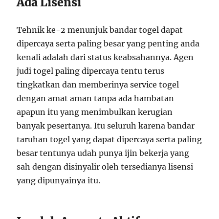
Ada Lisensi
Tehnik ke-2 menunjuk bandar togel dapat
dipercaya serta paling besar yang penting anda
kenali adalah dari status keabsahannya. Agen
judi togel paling dipercaya tentu terus
tingkatkan dan memberinya service togel
dengan amat aman tanpa ada hambatan
apapun itu yang menimbulkan kerugian
banyak pesertanya. Itu seluruh karena bandar
taruhan togel yang dapat dipercaya serta paling
besar tentunya udah punya ijin bekerja yang
sah dengan disinyalir oleh tersedianya lisensi
yang dipunyainya itu.