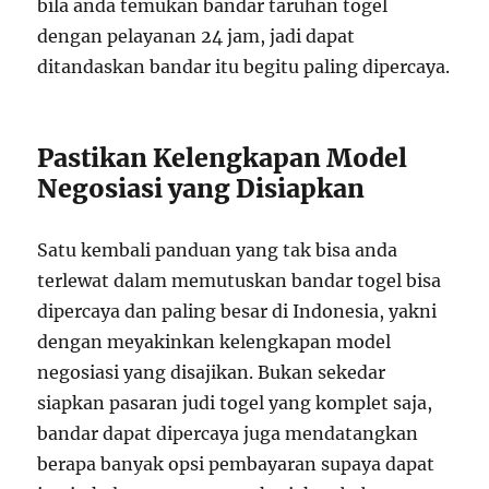
bila anda temukan bandar taruhan togel
dengan pelayanan 24 jam, jadi dapat
ditandaskan bandar itu begitu paling dipercaya.
Pastikan Kelengkapan Model
Negosiasi yang Disiapkan
Satu kembali panduan yang tak bisa anda
terlewat dalam memutuskan bandar togel bisa
dipercaya dan paling besar di Indonesia, yakni
dengan meyakinkan kelengkapan model
negosiasi yang disajikan. Bukan sekedar
siapkan pasaran judi togel yang komplet saja,
bandar dapat dipercaya juga mendatangkan
berapa banyak opsi pembayaran supaya dapat