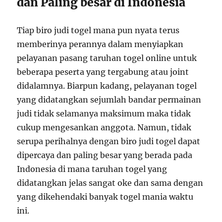
dan Paling besar di Indonesia
Tiap biro judi togel mana pun nyata terus
memberinya perannya dalam menyiapkan
pelayanan pasang taruhan togel online untuk
beberapa peserta yang tergabung atau joint
didalamnya. Biarpun kadang, pelayanan togel
yang didatangkan sejumlah bandar permainan
judi tidak selamanya maksimum maka tidak
cukup mengesankan anggota. Namun, tidak
serupa perihalnya dengan biro judi togel dapat
dipercaya dan paling besar yang berada pada
Indonesia di mana taruhan togel yang
didatangkan jelas sangat oke dan sama dengan
yang dikehendaki banyak togel mania waktu
ini.