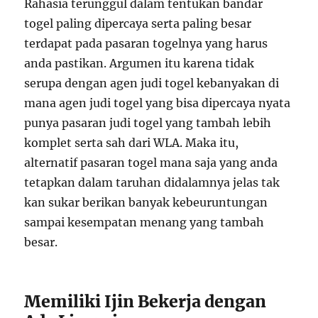
Rahasia terunggul dalam tentukan bandar
togel paling dipercaya serta paling besar
terdapat pada pasaran togelnya yang harus
anda pastikan. Argumen itu karena tidak
serupa dengan agen judi togel kebanyakan di
mana agen judi togel yang bisa dipercaya nyata
punya pasaran judi togel yang tambah lebih
komplet serta sah dari WLA. Maka itu,
alternatif pasaran togel mana saja yang anda
tetapkan dalam taruhan didalamnya jelas tak
kan sukar berikan banyak kebeuruntungan
sampai kesempatan menang yang tambah
besar.
Memiliki Ijin Bekerja dengan