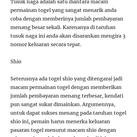
Tusuk naga adalah satu diantara macam
permainan togel yang sangat menarik anda
coba dengan memberinya jumlah pembayaran
menang besar sekali. Karenanya di taruhan
tusuk naga ini anda akan disarankan mengira 3
nomor keluaran secara tepat.
Shio
Seterusnya ada togel shio yang ditengarai jadi
macam permainan togel dengan memberikan
jumlah pembayaran menang terbesar, kendati
pun sangat sukar dimainkan. Argumennya,
untuk dapat sukses menang pada taruhan togel
shio ini, pemain harus menerka keluaran
pasaran togel menurut macam shio dengan