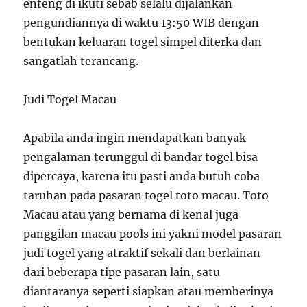
enteng di ikuti sebab selalu dijalankan
pengundiannya di waktu 13:50 WIB dengan
bentukan keluaran togel simpel diterka dan
sangatlah terancang.
Judi Togel Macau
Apabila anda ingin mendapatkan banyak
pengalaman terunggul di bandar togel bisa
dipercaya, karena itu pasti anda butuh coba
taruhan pada pasaran togel toto macau. Toto
Macau atau yang bernama di kenal juga
panggilan macau pools ini yakni model pasaran
judi togel yang atraktif sekali dan berlainan
dari beberapa tipe pasaran lain, satu
diantaranya seperti siapkan atau memberinya