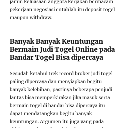
jamin keluasaan anggota kerjakan bermacam
pekerjaan negosiasi entahlah itu deposit togel
maupun withdraw.
Banyak Banyak Keuntungan
Bermain Judi Togel Online pada
Bandar Togel Bisa dipercaya
Sesudah ketahui trek record broker judi togel
paling dipercaya dan menyiapkan begitu
banyak kelebihan, pastinya beberapa penjudi
lantas bisa memperkirakan jika masuk serta
bermain togel di bandar bisa dipercaya itu
dapat mendatangkan begitu banyak
keuntungan. Argumen itu juga yang pada