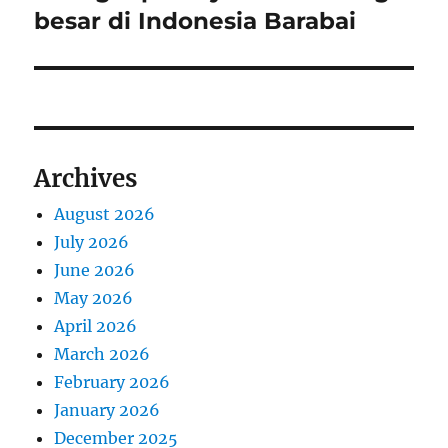
besar di Indonesia Barabai
Archives
August 2026
July 2026
June 2026
May 2026
April 2026
March 2026
February 2026
January 2026
December 2025