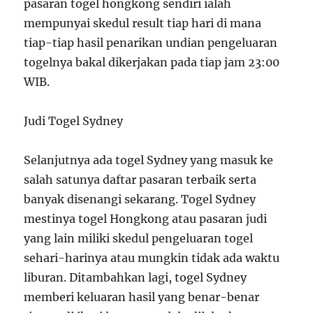
pasaran togel hongkong sendiri ialah
mempunyai skedul result tiap hari di mana
tiap-tiap hasil penarikan undian pengeluaran
togelnya bakal dikerjakan pada tiap jam 23:00
WIB.
Judi Togel Sydney
Selanjutnya ada togel Sydney yang masuk ke
salah satunya daftar pasaran terbaik serta
banyak disenangi sekarang. Togel Sydney
mestinya togel Hongkong atau pasaran judi
yang lain miliki skedul pengeluaran togel
sehari-harinya atau mungkin tidak ada waktu
liburan. Ditambahkan lagi, togel Sydney
memberi keluaran hasil yang benar-benar