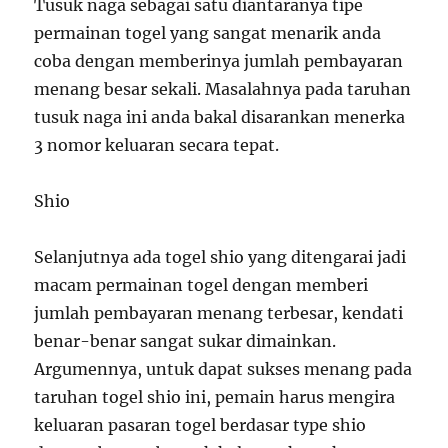
Tusuk naga sebagai satu diantaranya tipe
permainan togel yang sangat menarik anda
coba dengan memberinya jumlah pembayaran
menang besar sekali. Masalahnya pada taruhan
tusuk naga ini anda bakal disarankan menerka
3 nomor keluaran secara tepat.
Shio
Selanjutnya ada togel shio yang ditengarai jadi
macam permainan togel dengan memberi
jumlah pembayaran menang terbesar, kendati
benar-benar sangat sukar dimainkan.
Argumennya, untuk dapat sukses menang pada
taruhan togel shio ini, pemain harus mengira
keluaran pasaran togel berdasar type shio