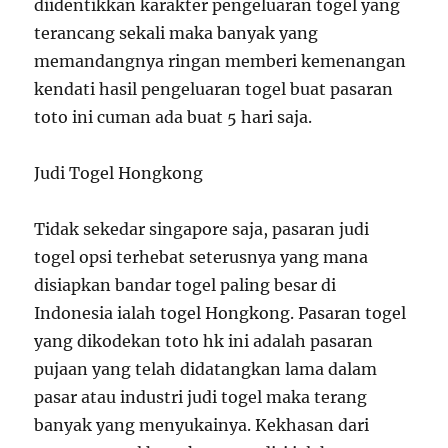
diidentikkan karakter pengeluaran togel yang
terancang sekali maka banyak yang
memandangnya ringan memberi kemenangan
kendati hasil pengeluaran togel buat pasaran
toto ini cuman ada buat 5 hari saja.
Judi Togel Hongkong
Tidak sekedar singapore saja, pasaran judi
togel opsi terhebat seterusnya yang mana
disiapkan bandar togel paling besar di
Indonesia ialah togel Hongkong. Pasaran togel
yang dikodekan toto hk ini adalah pasaran
pujaan yang telah didatangkan lama dalam
pasar atau industri judi togel maka terang
banyak yang menyukainya. Kekhasan dari