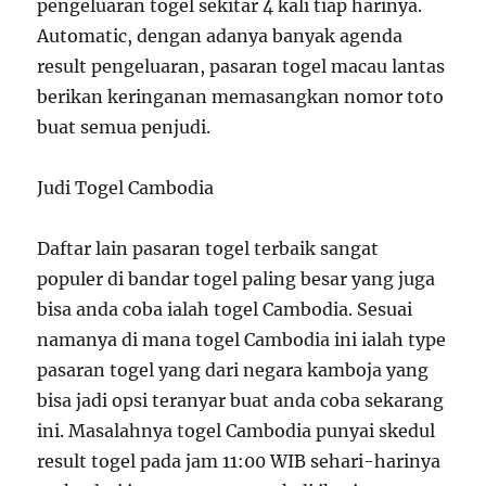
pengeluaran togel sekitar 4 kali tiap harinya.
Automatic, dengan adanya banyak agenda
result pengeluaran, pasaran togel macau lantas
berikan keringanan memasangkan nomor toto
buat semua penjudi.
Judi Togel Cambodia
Daftar lain pasaran togel terbaik sangat
populer di bandar togel paling besar yang juga
bisa anda coba ialah togel Cambodia. Sesuai
namanya di mana togel Cambodia ini ialah type
pasaran togel yang dari negara kamboja yang
bisa jadi opsi teranyar buat anda coba sekarang
ini. Masalahnya togel Cambodia punyai skedul
result togel pada jam 11:00 WIB sehari-harinya