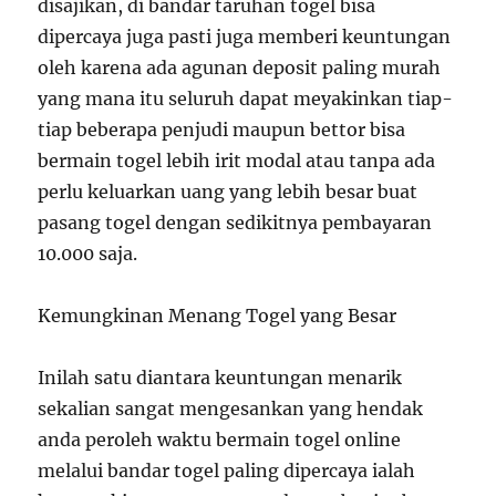
disajikan, di bandar taruhan togel bisa
dipercaya juga pasti juga memberi keuntungan
oleh karena ada agunan deposit paling murah
yang mana itu seluruh dapat meyakinkan tiap-
tiap beberapa penjudi maupun bettor bisa
bermain togel lebih irit modal atau tanpa ada
perlu keluarkan uang yang lebih besar buat
pasang togel dengan sedikitnya pembayaran
10.000 saja.
Kemungkinan Menang Togel yang Besar
Inilah satu diantara keuntungan menarik
sekalian sangat mengesankan yang hendak
anda peroleh waktu bermain togel online
melalui bandar togel paling dipercaya ialah