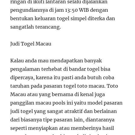
ringan di ikuti lantaran selalu dijalankan
pengundiannya di jam 13:50 WIB dengan
bentukan keluaran togel simpel diterka dan
sangatlah terancang.
Judi Togel Macau
Kalau anda mau mendapatkan banyak
pengalaman terhebat di bandar togel bisa
dipercaya, karena itu pasti anda butuh coba
taruhan pada pasaran togel toto macau. Toto
Macau atau yang bernama di kenal juga
panggilan macau pools ini yaitu model pasaran
judi togel yang sangat atraktif dan berlainan
dari biasanya tipe pasaran lain, diantaranya
seperti menyiapkan atau memberinya hasil