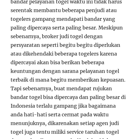
bandar pelayanan togel waktu ini tidak harus
serentak membantu beberapa penjudi atau
togelers gampang mendapati bandar yang
paling dipercaya serta paling besar. Meskipun
sebenarnya, broker judi togel dengan
persyaratan seperti begitu begitu diperlukan
atau dikehendaki beberapa togelers karena
dipercayai akan bisa berikan beberapa
keuntungan dengan sarana pelayanan togel
terbaik di mana begitu memberikan kepuasan.
Tapi sebenarnya, buat mendapat rujukan
bandar togel bisa dipercaya dan paling besar di
Indonesia terlalu gampang jika bagaimana
anda hati-hati serta cermat pada waktu
menunjuknya, dikarenakan setiap agen judi
togel juga tentu miliki service taruhan togel