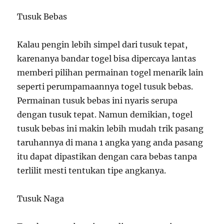
Tusuk Bebas
Kalau pengin lebih simpel dari tusuk tepat,
karenanya bandar togel bisa dipercaya lantas
memberi pilihan permainan togel menarik lain
seperti perumpamaannya togel tusuk bebas.
Permainan tusuk bebas ini nyaris serupa
dengan tusuk tepat. Namun demikian, togel
tusuk bebas ini makin lebih mudah trik pasang
taruhannya di mana 1 angka yang anda pasang
itu dapat dipastikan dengan cara bebas tanpa
terlilit mesti tentukan tipe angkanya.
Tusuk Naga