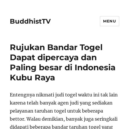
BuddhistTV
MENU
Rujukan Bandar Togel
Dapat dipercaya dan
Paling besar di Indonesia
Kubu Raya
Entengnya nikmati judi togel waktu ini tak lain
karena telah banyak agen judi yang sediakan
pelayanan taruhan togel untuk beberapa
bettor. Walau demikian, banyak juga seringkali
didapati beberapa bandar taruhan togel yang