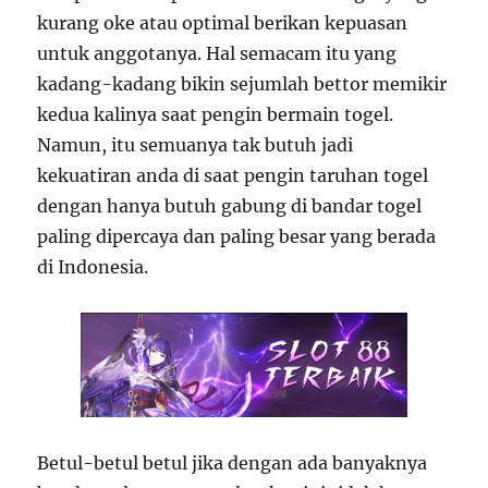
kurang oke atau optimal berikan kepuasan
untuk anggotanya. Hal semacam itu yang
kadang-kadang bikin sejumlah bettor memikir
kedua kalinya saat pengin bermain togel.
Namun, itu semuanya tak butuh jadi
kekuatiran anda di saat pengin taruhan togel
dengan hanya butuh gabung di bandar togel
paling dipercaya dan paling besar yang berada
di Indonesia.
Betul-betul betul jika dengan ada banyaknya