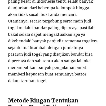
paling besar di Indonesia tentu selalu banyak
dianjurkan dari beberapa kelompok hingga
akan tidak susah buat anda mencari.
Utamanya, secara tergabung serta main judi
togel melalui bandar paling dipercaya pastilah
bakal selalu dapat mengaktualkan apa ya
dikehendaki banyak penjudi utamanya togelers
sejauh ini. Ditambah dengan jumlahnya
pasaran judi togel yang disajikan bandar bisa
dipercaya dan sah tentu akan sangatlah oke
menambahkan banyak pengalaman amat
memberi kepuasan buat semuanya bettor
dalam taruhan togel.
Metode Ringan Tentukan