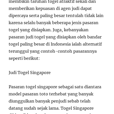
membikin taruhan togel atraktif sekali dan
memberikan kepuasan di agen judi dapat
dipercaya serta paling besar tentulah tidak lain
karena selalu banyak beberapa jenis pasaran
togel yang disiapkan. Juga, kebanyakan
pasaran judi togel yang disiapkan oleh bandar
togel paling besar di Indonesia ialah alternatif
terunggul yang contoh-contoh pasarannya
seperti berikut:
Judi Togel Singapore
Pasaran togel singapore sebagai satu diantara
model pasaran toto terhebat yang banyak
diunggulkan banyak penjudi sebab telah
datang sudah sejak lama. Togel Singapore