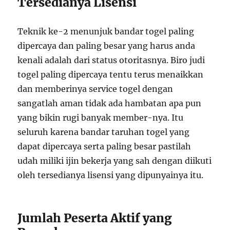
Tersedianya Lisensi
Teknik ke-2 menunjuk bandar togel paling
dipercaya dan paling besar yang harus anda
kenali adalah dari status otoritasnya. Biro judi
togel paling dipercaya tentu terus menaikkan
dan memberinya service togel dengan
sangatlah aman tidak ada hambatan apa pun
yang bikin rugi banyak member-nya. Itu
seluruh karena bandar taruhan togel yang
dapat dipercaya serta paling besar pastilah
udah miliki ijin bekerja yang sah dengan diikuti
oleh tersedianya lisensi yang dipunyainya itu.
Jumlah Peserta Aktif yang