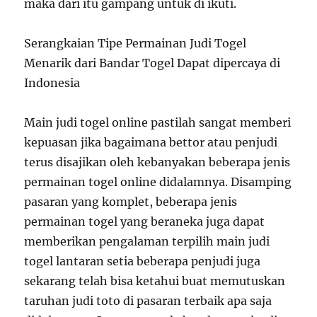
maka dari itu gampang untuk di ikuti.
Serangkaian Tipe Permainan Judi Togel
Menarik dari Bandar Togel Dapat dipercaya di
Indonesia
Main judi togel online pastilah sangat memberi
kepuasan jika bagaimana bettor atau penjudi
terus disajikan oleh kebanyakan beberapa jenis
permainan togel online didalamnya. Disamping
pasaran yang komplet, beberapa jenis
permainan togel yang beraneka juga dapat
memberikan pengalaman terpilih main judi
togel lantaran setia beberapa penjudi juga
sekarang telah bisa ketahui buat memutuskan
taruhan judi toto di pasaran terbaik apa saja