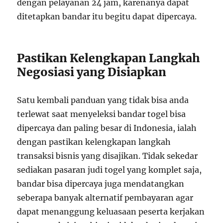
dengan pelayanan 24 jam, karenanya dapat
ditetapkan bandar itu begitu dapat dipercaya.
Pastikan Kelengkapan Langkah
Negosiasi yang Disiapkan
Satu kembali panduan yang tidak bisa anda
terlewat saat menyeleksi bandar togel bisa
dipercaya dan paling besar di Indonesia, ialah
dengan pastikan kelengkapan langkah
transaksi bisnis yang disajikan. Tidak sekedar
sediakan pasaran judi togel yang komplet saja,
bandar bisa dipercaya juga mendatangkan
seberapa banyak alternatif pembayaran agar
dapat menanggung keluasaan peserta kerjakan