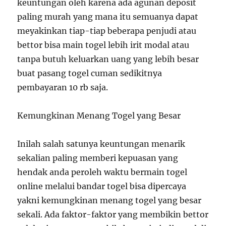
keuntungan oleh karena ada agunan deposit
paling murah yang mana itu semuanya dapat
meyakinkan tiap-tiap beberapa penjudi atau
bettor bisa main togel lebih irit modal atau
tanpa butuh keluarkan uang yang lebih besar
buat pasang togel cuman sedikitnya
pembayaran 10 rb saja.
Kemungkinan Menang Togel yang Besar
Inilah salah satunya keuntungan menarik
sekalian paling memberi kepuasan yang
hendak anda peroleh waktu bermain togel
online melalui bandar togel bisa dipercaya
yakni kemungkinan menang togel yang besar
sekali. Ada faktor-faktor yang membikin bettor