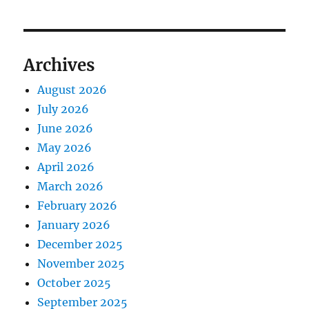
Archives
August 2026
July 2026
June 2026
May 2026
April 2026
March 2026
February 2026
January 2026
December 2025
November 2025
October 2025
September 2025