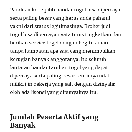
Panduan ke-2 pilih bandar togel bisa dipercaya
serta paling besar yang harus anda pahami
yakni dari status legitimasinya. Broker judi
togel bisa dipercaya nyata terus tingkatkan dan
berikan service togel dengan begitu aman
tanpa hambatan apa saja yang menimbulkan
kerugian banyak anggotanya. Itu seluruh
lantaran bandar taruhan togel yang dapat
dipercaya serta paling besar tentunya udah
miliki ijin bekerja yang sah dengan disinyalir
oleh ada lisensi yang dipunyainya itu.
Jumlah Peserta Aktif yang
Banyak