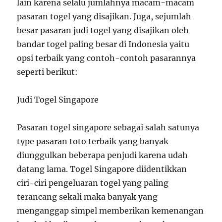
lain karena selalu jumlahnya macam-macam
pasaran togel yang disajikan. Juga, sejumlah
besar pasaran judi togel yang disajikan oleh
bandar togel paling besar di Indonesia yaitu
opsi terbaik yang contoh-contoh pasarannya
seperti berikut:
Judi Togel Singapore
Pasaran togel singapore sebagai salah satunya
type pasaran toto terbaik yang banyak
diunggulkan beberapa penjudi karena udah
datang lama. Togel Singapore diidentikkan
ciri-ciri pengeluaran togel yang paling
terancang sekali maka banyak yang
menganggap simpel memberikan kemenangan