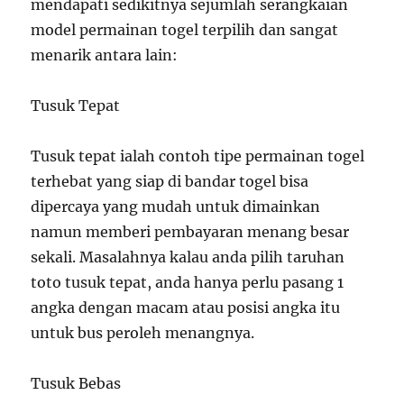
mendapati sedikitnya sejumlah serangkaian
model permainan togel terpilih dan sangat
menarik antara lain:
Tusuk Tepat
Tusuk tepat ialah contoh tipe permainan togel
terhebat yang siap di bandar togel bisa
dipercaya yang mudah untuk dimainkan
namun memberi pembayaran menang besar
sekali. Masalahnya kalau anda pilih taruhan
toto tusuk tepat, anda hanya perlu pasang 1
angka dengan macam atau posisi angka itu
untuk bus peroleh menangnya.
Tusuk Bebas