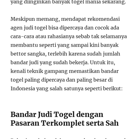
yang diinginkan banyak togel mania sekarang.
Meskipun memang, mendapat rekomendasi
agen judi togel bisa dipercaya dan cocok ada
cara-cara atau rahasianya sebab tak selamanya
membantu seperti yang sampai kini banyak
bettor sangka, terlebih karena sudah jumlah
bandar judi yang sudah bekerja. Untuk itu,
kenali teknik gampang memastikan bandar
togel paling dipercaya dan paling besar di
Indonesia yang salah satunya seperti berikut:
Bandar Judi Togel dengan
Pasaran Terkomplet serta Sah