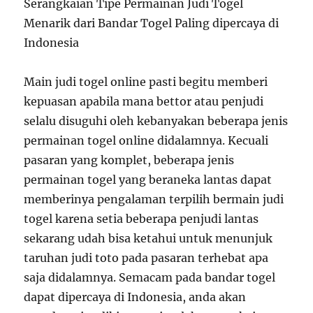
Serangkaian Tipe Permainan Judi Togel
Menarik dari Bandar Togel Paling dipercaya di
Indonesia
Main judi togel online pasti begitu memberi
kepuasan apabila mana bettor atau penjudi
selalu disuguhi oleh kebanyakan beberapa jenis
permainan togel online didalamnya. Kecuali
pasaran yang komplet, beberapa jenis
permainan togel yang beraneka lantas dapat
memberinya pengalaman terpilih bermain judi
togel karena setia beberapa penjudi lantas
sekarang udah bisa ketahui untuk menunjuk
taruhan judi toto pada pasaran terhebat apa
saja didalamnya. Semacam pada bandar togel
dapat dipercaya di Indonesia, anda akan