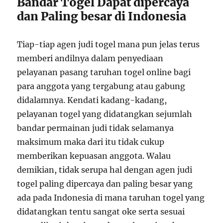
Bandar Togel Dapat dipercaya
dan Paling besar di Indonesia
Tiap-tiap agen judi togel mana pun jelas terus
memberi andilnya dalam penyediaan
pelayanan pasang taruhan togel online bagi
para anggota yang tergabung atau gabung
didalamnya. Kendati kadang-kadang,
pelayanan togel yang didatangkan sejumlah
bandar permainan judi tidak selamanya
maksimum maka dari itu tidak cukup
memberikan kepuasan anggota. Walau
demikian, tidak serupa hal dengan agen judi
togel paling dipercaya dan paling besar yang
ada pada Indonesia di mana taruhan togel yang
didatangkan tentu sangat oke serta sesuai