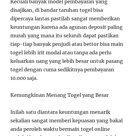
Kecuali banyak model pembayaran yang
disajikan, di bandar taruhan togel bisa
dipercaya lantas pastilah sangat memberikan
keuntungan karena ada agunan deposit paling
murah yang mana itu seluruh dapat pastikan
tiap-tiap banyak penjudi atau bettor bisa main
togel lebih irit modal atau tanpa ada perlu
keluarkan uang yang lebih besar untuk pasang
togel dengan cuma sedikitnya pembayaran
10.000 saja.
Kemungkinan Menang Togel yang Besar
Inilah satu diantara keuntungan menarik
sekalian sangat memberi kepuasan yang bakal
anda peroleh waktu bermain togel online