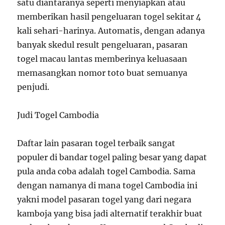
satu diantaranya seperti menyiapkan atau
memberikan hasil pengeluaran togel sekitar 4
kali sehari-harinya. Automatis, dengan adanya
banyak skedul result pengeluaran, pasaran
togel macau lantas memberinya keluasaan
memasangkan nomor toto buat semuanya
penjudi.
Judi Togel Cambodia
Daftar lain pasaran togel terbaik sangat
populer di bandar togel paling besar yang dapat
pula anda coba adalah togel Cambodia. Sama
dengan namanya di mana togel Cambodia ini
yakni model pasaran togel yang dari negara
kamboja yang bisa jadi alternatif terakhir buat