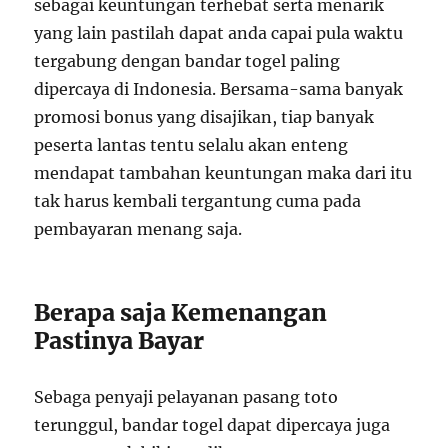
sebagai keuntungan terhebat serta menarik
yang lain pastilah dapat anda capai pula waktu
tergabung dengan bandar togel paling
dipercaya di Indonesia. Bersama-sama banyak
promosi bonus yang disajikan, tiap banyak
peserta lantas tentu selalu akan enteng
mendapat tambahan keuntungan maka dari itu
tak harus kembali tergantung cuma pada
pembayaran menang saja.
Berapa saja Kemenangan
Pastinya Bayar
Sebaga penyaji pelayanan pasang toto
terunggul, bandar togel dapat dipercaya juga