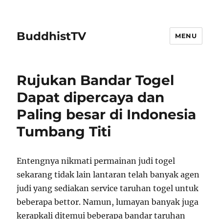
BuddhistTV
MENU
Rujukan Bandar Togel
Dapat dipercaya dan
Paling besar di Indonesia
Tumbang Titi
Entengnya nikmati permainan judi togel
sekarang tidak lain lantaran telah banyak agen
judi yang sediakan service taruhan togel untuk
beberapa bettor. Namun, lumayan banyak juga
kerapkali ditemui beberapa bandar taruhan