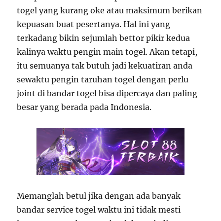
togel yang kurang oke atau maksimum berikan
kepuasan buat pesertanya. Hal ini yang
terkadang bikin sejumlah bettor pikir kedua
kalinya waktu pengin main togel. Akan tetapi,
itu semuanya tak butuh jadi kekuatiran anda
sewaktu pengin taruhan togel dengan perlu
joint di bandar togel bisa dipercaya dan paling
besar yang berada pada Indonesia.
Memanglah betul jika dengan ada banyak
bandar service togel waktu ini tidak mesti