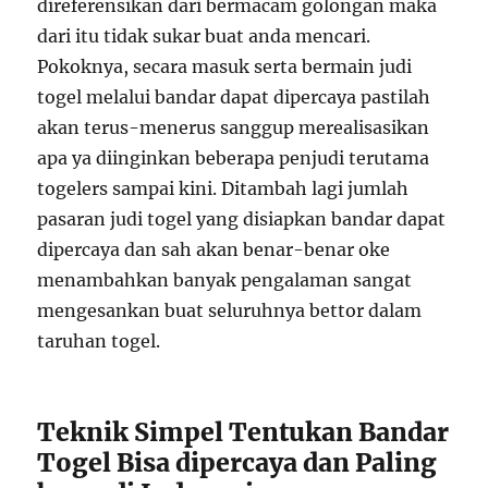
direferensikan dari bermacam golongan maka
dari itu tidak sukar buat anda mencari.
Pokoknya, secara masuk serta bermain judi
togel melalui bandar dapat dipercaya pastilah
akan terus-menerus sanggup merealisasikan
apa ya diinginkan beberapa penjudi terutama
togelers sampai kini. Ditambah lagi jumlah
pasaran judi togel yang disiapkan bandar dapat
dipercaya dan sah akan benar-benar oke
menambahkan banyak pengalaman sangat
mengesankan buat seluruhnya bettor dalam
taruhan togel.
Teknik Simpel Tentukan Bandar
Togel Bisa dipercaya dan Paling