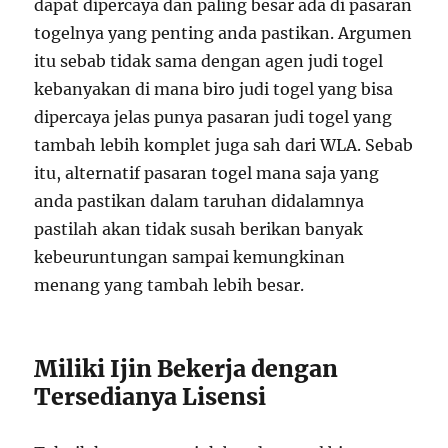
dapat dipercaya dan paling besar ada di pasaran
togelnya yang penting anda pastikan. Argumen
itu sebab tidak sama dengan agen judi togel
kebanyakan di mana biro judi togel yang bisa
dipercaya jelas punya pasaran judi togel yang
tambah lebih komplet juga sah dari WLA. Sebab
itu, alternatif pasaran togel mana saja yang
anda pastikan dalam taruhan didalamnya
pastilah akan tidak susah berikan banyak
kebeuruntungan sampai kemungkinan
menang yang tambah lebih besar.
Miliki Ijin Bekerja dengan
Tersedianya Lisensi