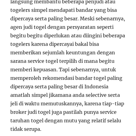
langsung membantu beberapa penjudi atau
togelers simpel mendapati bandar yang bisa
dipercaya serta paling besar. Meski sebenarnya,
agen judi togel dengan persyaratan seperti
begitu begitu diperlukan atau diingini beberapa
togelers karena dipercayai bakal bisa
memberikan sejumlah keuntungan dengan
sarana service togel terpilih di mana begitu
memberi kepuasan. Tapi sebenarnya, untuk
memperoleh rekomendasi bandar togel paling
dipercaya serta paling besar di Indonesia
amatlah simpel jikamana anda selective serta
jeli di waktu memutuskannya, karena tiap-tiap
broker judi togel juga pastilah punya service
taruhan togel dengan mutu yang relatif selalu
tidak serupa.