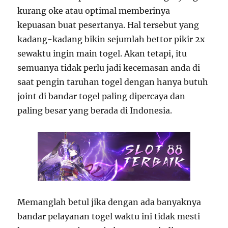
kurang oke atau optimal memberinya
kepuasan buat pesertanya. Hal tersebut yang
kadang-kadang bikin sejumlah bettor pikir 2x
sewaktu ingin main togel. Akan tetapi, itu
semuanya tidak perlu jadi kecemasan anda di
saat pengin taruhan togel dengan hanya butuh
joint di bandar togel paling dipercaya dan
paling besar yang berada di Indonesia.
Memanglah betul jika dengan ada banyaknya
bandar pelayanan togel waktu ini tidak mesti