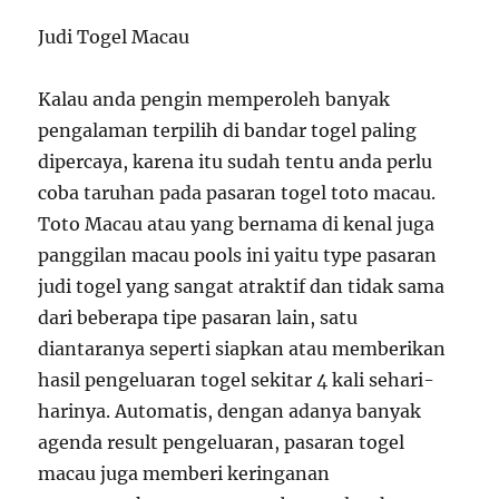
Judi Togel Macau
Kalau anda pengin memperoleh banyak
pengalaman terpilih di bandar togel paling
dipercaya, karena itu sudah tentu anda perlu
coba taruhan pada pasaran togel toto macau.
Toto Macau atau yang bernama di kenal juga
panggilan macau pools ini yaitu type pasaran
judi togel yang sangat atraktif dan tidak sama
dari beberapa tipe pasaran lain, satu
diantaranya seperti siapkan atau memberikan
hasil pengeluaran togel sekitar 4 kali sehari-
harinya. Automatis, dengan adanya banyak
agenda result pengeluaran, pasaran togel
macau juga memberi keringanan