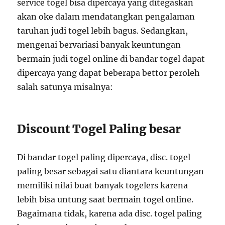
service togel bisa dipercaya yang ditegaskan
akan oke dalam mendatangkan pengalaman
taruhan judi togel lebih bagus. Sedangkan,
mengenai bervariasi banyak keuntungan
bermain judi togel online di bandar togel dapat
dipercaya yang dapat beberapa bettor peroleh
salah satunya misalnya:
Discount Togel Paling besar
Di bandar togel paling dipercaya, disc. togel
paling besar sebagai satu diantara keuntungan
memiliki nilai buat banyak togelers karena
lebih bisa untung saat bermain togel online.
Bagaimana tidak, karena ada disc. togel paling