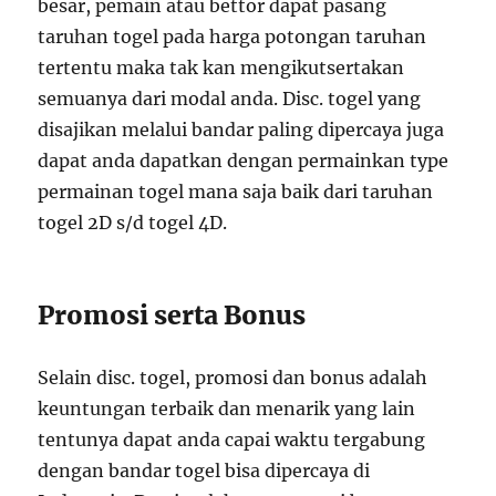
besar, pemain atau bettor dapat pasang
taruhan togel pada harga potongan taruhan
tertentu maka tak kan mengikutsertakan
semuanya dari modal anda. Disc. togel yang
disajikan melalui bandar paling dipercaya juga
dapat anda dapatkan dengan permainkan type
permainan togel mana saja baik dari taruhan
togel 2D s/d togel 4D.
Promosi serta Bonus
Selain disc. togel, promosi dan bonus adalah
keuntungan terbaik dan menarik yang lain
tentunya dapat anda capai waktu tergabung
dengan bandar togel bisa dipercaya di