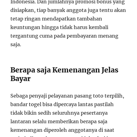
Indonesia. Dan jumlahnya promosi bonus yang
disiapkan, tiap banyak anggota juga tentu akan
tetap ringan mendapatkan tambahan
keuntungan hingga tidak harus kembali
tergantung cuma pada pembayaran menang
saja.
Berapa saja Kemenangan Jelas
Bayar
Sebaga penyaji pelayanan pasang toto terpilih,
bandar togel bisa dipercaya lantas pastilah
tidak bikin sedih seluruhnya pesertanya
lantaran selalu memberikan berapa saja
kemenangan diperoleh anggotanya di saat