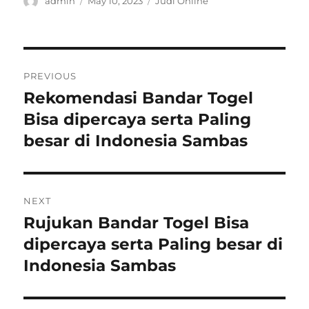
Author
Posted
Categories
admin
May 10, 2023
Judi Online
on
Post
PREVIOUS
navigation
Rekomendasi Bandar Togel
Previous
post:
Bisa dipercaya serta Paling
besar di Indonesia Sambas
NEXT
Rujukan Bandar Togel Bisa
Next
post:
dipercaya serta Paling besar di
Indonesia Sambas