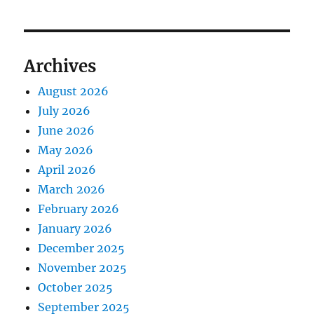
Archives
August 2026
July 2026
June 2026
May 2026
April 2026
March 2026
February 2026
January 2026
December 2025
November 2025
October 2025
September 2025