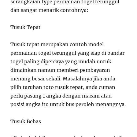
serangkaian type permainan togel terunggul
dan sangat menarik contohnya:
Tusuk Tepat
Tusuk tepat merupakan contoh model
permainan togel terunggul yang siap di bandar
togel paling dipercaya yang mudah untuk
dimainkan namun memberi pembayaran
menang besar sekali. Masalahnya jika anda
pilih taruhan toto tusuk tepat, anda cuman
perlu pasang 1 angka dengan macam atau
posisi angka itu untuk bus peroleh menangnya.
Tusuk Bebas