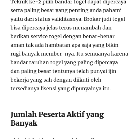
Teknik ke-2 pilih bandar togel dapat dipercaya
serta paling besar yang penting anda pahami
yaitu dari status validitasnya. Broker judi togel
bisa dipercaya jelas terus menambah dan
berikan service togel dengan benar-benar
aman tak ada hambatan apa saja yang bikin
rugi banyak member-nya. Itu semuanya karena
bandar taruhan togel yang paling dipercaya
dan paling besar tentunya telah punyai ijin
bekerja yang sah dengan diikuti oleh
tersedianya lisensi yang dipunyainya itu.
Jumlah Peserta Aktif yang
Banyak