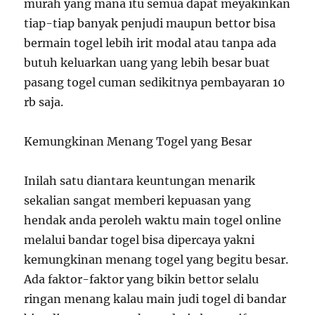
murah yang mana itu semua dapat meyakinkan
tiap-tiap banyak penjudi maupun bettor bisa
bermain togel lebih irit modal atau tanpa ada
butuh keluarkan uang yang lebih besar buat
pasang togel cuman sedikitnya pembayaran 10
rb saja.
Kemungkinan Menang Togel yang Besar
Inilah satu diantara keuntungan menarik
sekalian sangat memberi kepuasan yang
hendak anda peroleh waktu main togel online
melalui bandar togel bisa dipercaya yakni
kemungkinan menang togel yang begitu besar.
Ada faktor-faktor yang bikin bettor selalu
ringan menang kalau main judi togel di bandar