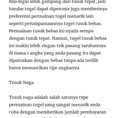
Bila ingin lebih gampang dari tusuk tepat, jadi
bandar togel dapat dipercaya juga memberinya
preferensi permainan togel menarik lain
seperti perumpamaannya togel tusuk bebas.
Permainan tusuk bebas ini nyaris serupa
dengan tusuk tepat. Namun, togel tusuk bebas
ini makin lebih ringan trik pasang taruhannya
di mana 1 angka yang anda pasang itu dapat
diputuskan dengan bebas tanpa ada terlilit
harus memastikan tipe angkanya.
Tusuk Naga
Tusuk naga adalah salah satunya type
permainan togel yang sangat menarik anda
coba dengan memberikan jumlah pembayaran