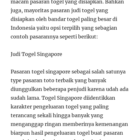
macam pasaran togel yang disiapkan. Bahkan
juga, mayoritas pasaran judi togel yang
disiapkan oleh bandar togel paling besar di
Indonesia yaitu opsi terpilih yang sebagian
contoh pasarannya seperti berikut:
Judi Togel Singapore
Pasaran togel singapore sebagai salah satunya
type pasaran toto terbaik yang banyak
diunggulkan beberapa penjudi karena udah ada
sudah lama. Togel Singapore diidentikkan
karakter pengeluaran togel yang paling
terancang sekali hingga banyak yang
menganggap ringan memberinya kemenangan
biarpun hasil pengeluaran togel buat pasaran