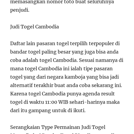
memasangkan nomor toto buat seluruhnya
penjudi.
Judi Togel Cambodia
Daftar lain pasaran togel terpilih terpopuler di
bandar togel paling besar yang juga bisa anda
coba adalah togel Cambodia. Sesuai namanya di
mana togel Cambodia ini ialah tipe pasaran
togel yang dari negara kamboja yang bisa jadi
alternatif terakhir buat anda coba sekarang ini.
Karena togel Cambodia punya agenda result
togel di waktu 11:00 WIB sehari-harinya maka
dari itu gampang untuk di ikuti.
Serangkaian Type Permainan Judi Togel