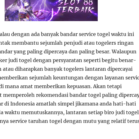
lau dengan ada banyak bandar service togel waktu ini
entak membantu sejumlah penjudi atau togelers ringan
dar yang paling dipercaya dan paling besar. Walaupun
er judi togel dengan persyaratan seperti begitu benar-
n atau diharapkan banyak togelers lantaran dipercayai
memberikan sejumlah keuntungan dengan layanan servi
 di mana amat memberikan kepuasan. Akan tetapi
t memperoleh rekomendasi bandar togel paling diperca
ar di Indonesia amatlah simpel jikamana anda hati-hati
da waktu memutuskannya, lantaran setiap biro judi togel
nya service taruhan togel dengan mutu yang relatif teru