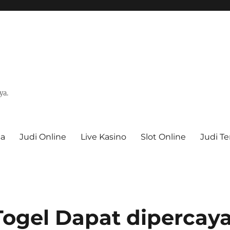
ya.
sa
Judi Online
Live Kasino
Slot Online
Judi T
ogel Dapat dipercay