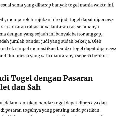
sesuai sama yang diharap banyak togel mania waktu ini.
, memperoleh rujukan biro judi togel dapat dipercaya
ara-cara atau rahasianya lantaran tak selamanya
a dengan yang sejauh ini banyak bettor anggap,
udah jumlah bandar judi yang sudah bekerja. Oleh
mi trik simpel memastikan bandar togel dapat dipercay
ar di Indonesia yang satu diantaranya seperti berikut:
udi Togel dengan Pasaran
et dan Sah
ul dalam tentukan bandar togel dapat dipercaya dan
 di pasaran togelnya yang penting anda pastikan.