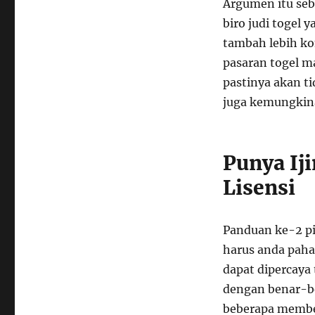
Argumen itu seb
biro judi togel 
tambah lebih kom
pasaran togel m
pastinya akan 
juga kemungkin
Punya Ij
Lisensi
Panduan ke-2 pil
harus anda paha
dapat dipercaya
dengan benar-be
beberapa member