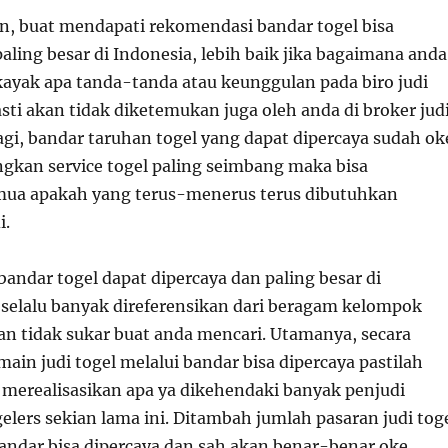
, buat mendapati rekomendasi bandar togel bisa
paling besar di Indonesia, lebih baik jika bagaimana anda
kayak apa tanda-tanda atau keunggulan pada biro judi
asti akan tidak diketemukan juga oleh anda di broker jud
agi, bandar taruhan togel yang dapat dipercaya sudah ok
kan service togel paling seimbang maka bisa
ua apakah yang terus-menerus terus dibutuhkan
i.
bandar togel dapat dipercaya dan paling besar di
 selalu banyak direferensikan dari beragam kelompok
kan tidak sukar buat anda mencari. Utamanya, secara
ain judi togel melalui bandar bisa dipercaya pastilah
a merealisasikan apa ya dikehendaki banyak penjudi
lers sekian lama ini. Ditambah jumlah pasaran judi tog
bandar bisa dipercaya dan sah akan benar-benar oke