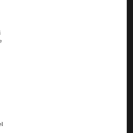
i
e
el