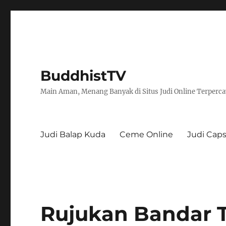
BuddhistTV
Main Aman, Menang Banyak di Situs Judi Online Terperca
Judi Balap Kuda
Ceme Online
Judi Cap
Rujukan Bandar T