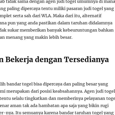
ab tidak sama dengan agen judi togel umumnya di man
yang paling dipercaya tentu miliki pasaran judi togel yang
plet serta sah dari WLA. Maka dari itu, alternatif
ana pun yang anda pastikan dalam taruhan didalamnya
tidak sukar memberikan banyak kebeuruntungan bahkan
an menang yang makin lebih besar.
in Bekerja dengan Tersedianya
ih bandar togel bisa dipercaya dan paling besar yang
mi merupakan dari posisi keabsahannya. Agen judi togel
 tentu selalu tingkatkan dan memberinya pelayanan toge
nar aman tak ada hambatan apa saja yang bikin rugi
-nya. Itu semuanya karena bandar taruhan togel yang