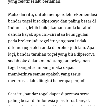
yang relatif selalu berlainan.
Maka dari itu, untuk memperoleh rekomendasi
bandar togel bisa dipercaya dan paling besar di
Indonesia, lebih baik jikamana anda ketahui
dahulu kayak apa ciri-ciri atau keunggulan
pada broker judi togel itu yang pasti tidak
ditemui juga oleh anda di broker judi lain. Apa
lagi, bandar taruhan togel yang bisa dipercaya
sudah oke dalam mendatangkan pelayanan
togel sangat seimbang maka dapat
memberinya semua apakah yang terus-
menerus selalu diingini beberapa penjudi.
Saat itu, bandar togel dapat dipercaya serta
paling besar di Indonesia jelas terus banyak