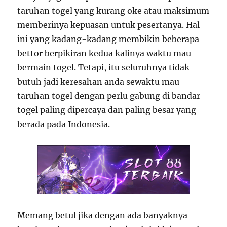
taruhan togel yang kurang oke atau maksimum
memberinya kepuasan untuk pesertanya. Hal
ini yang kadang-kadang membikin beberapa
bettor berpikiran kedua kalinya waktu mau
bermain togel. Tetapi, itu seluruhnya tidak
butuh jadi keresahan anda sewaktu mau
taruhan togel dengan perlu gabung di bandar
togel paling dipercaya dan paling besar yang
berada pada Indonesia.
Memang betul jika dengan ada banyaknya