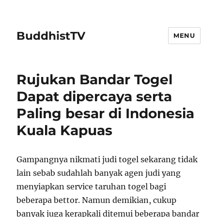
BuddhistTV
MENU
Rujukan Bandar Togel
Dapat dipercaya serta
Paling besar di Indonesia
Kuala Kapuas
Gampangnya nikmati judi togel sekarang tidak
lain sebab sudahlah banyak agen judi yang
menyiapkan service taruhan togel bagi
beberapa bettor. Namun demikian, cukup
banyak juga kerapkali ditemui beberapa bandar