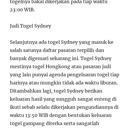
togelnya bakal dikerjakan pada tiap waktu
23:00 WIB.
Judi Togel Sydney
Selanjutnya ada togel Sydney yang masuk ke
salah satunya daftar pasaran terpilih dan
banyak digemari sekarang ini. Togel Sydney
mestinya togel Hongkong atau pasaran judi
yang lain punyai agenda pengeluaran togel tiap
harinya atau mungkin tidak ada waktu liburan.
Ditambahkan lagi, togel Sydney berikan
keluaran hasil yang sungguh sangat enteng di
ikuti sebab selalu dikerjakan pengundiannya di
waktu 13:50 WIB dengan bentukan keluaran
togel gampang diterka serta sangatlah