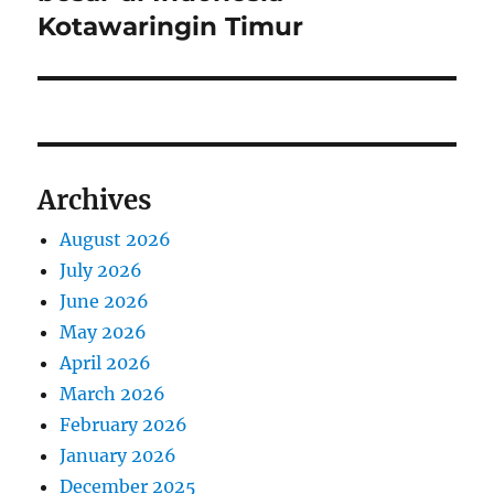
Kotawaringin Timur
Archives
August 2026
July 2026
June 2026
May 2026
April 2026
March 2026
February 2026
January 2026
December 2025