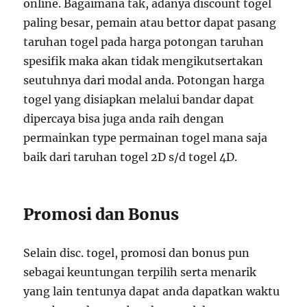
online. Bagaimana tak, adanya discount togel
paling besar, pemain atau bettor dapat pasang
taruhan togel pada harga potongan taruhan
spesifik maka akan tidak mengikutsertakan
seutuhnya dari modal anda. Potongan harga
togel yang disiapkan melalui bandar dapat
dipercaya bisa juga anda raih dengan
permainkan type permainan togel mana saja
baik dari taruhan togel 2D s/d togel 4D.
Promosi dan Bonus
Selain disc. togel, promosi dan bonus pun
sebagai keuntungan terpilih serta menarik
yang lain tentunya dapat anda dapatkan waktu