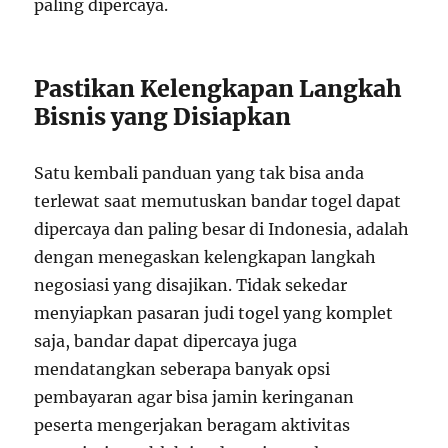
paling dipercaya.
Pastikan Kelengkapan Langkah
Bisnis yang Disiapkan
Satu kembali panduan yang tak bisa anda
terlewat saat memutuskan bandar togel dapat
dipercaya dan paling besar di Indonesia, adalah
dengan menegaskan kelengkapan langkah
negosiasi yang disajikan. Tidak sekedar
menyiapkan pasaran judi togel yang komplet
saja, bandar dapat dipercaya juga
mendatangkan seberapa banyak opsi
pembayaran agar bisa jamin keringanan
peserta mengerjakan beragam aktivitas