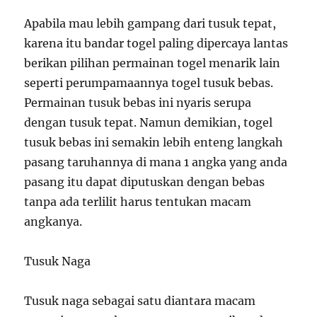
Apabila mau lebih gampang dari tusuk tepat,
karena itu bandar togel paling dipercaya lantas
berikan pilihan permainan togel menarik lain
seperti perumpamaannya togel tusuk bebas.
Permainan tusuk bebas ini nyaris serupa
dengan tusuk tepat. Namun demikian, togel
tusuk bebas ini semakin lebih enteng langkah
pasang taruhannya di mana 1 angka yang anda
pasang itu dapat diputuskan dengan bebas
tanpa ada terlilit harus tentukan macam
angkanya.
Tusuk Naga
Tusuk naga sebagai satu diantara macam