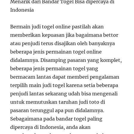
Menarik dari Bandar Togel Bisa dipercaya di
Indonesia
Bermain judi togel online pastilah akan
memberikan kepuasan jika bagaimana bettor
atau penjudi terus disajikan oleh banyaknya
beberapa jenis permainan togel online
didalamnya. Disamping pasaran yang komplet,
beberapa jenis permainan togel yang
bermacam lantas dapat memberi pengalaman
terpilih main judi togel karena setia beberapa
penjudi lantas sekarang udah bisa mengenali
untuk memutuskan taruhan judi toto di
pasaran terunggul apa pun didalamnya.
Sebagaimana pada bandar togel paling
dipercaya di Indonesia, anda akan