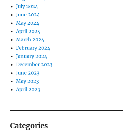
July 2024
June 2024
May 2024
April 2024
March 2024
February 2024
January 2024
December 2023
June 2023
May 2023
April 2023
Categories