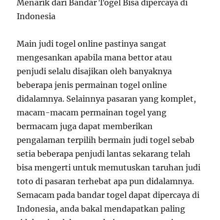
Menarik dari Bandar Togel Bisa dipercaya di
Indonesia
Main judi togel online pastinya sangat
mengesankan apabila mana bettor atau
penjudi selalu disajikan oleh banyaknya
beberapa jenis permainan togel online
didalamnya. Selainnya pasaran yang komplet,
macam-macam permainan togel yang
bermacam juga dapat memberikan
pengalaman terpilih bermain judi togel sebab
setia beberapa penjudi lantas sekarang telah
bisa mengerti untuk memutuskan taruhan judi
toto di pasaran terhebat apa pun didalamnya.
Semacam pada bandar togel dapat dipercaya di
Indonesia, anda bakal mendapatkan paling