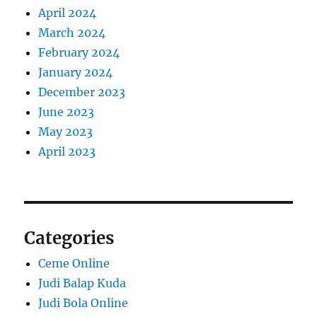
April 2024
March 2024
February 2024
January 2024
December 2023
June 2023
May 2023
April 2023
Categories
Ceme Online
Judi Balap Kuda
Judi Bola Online