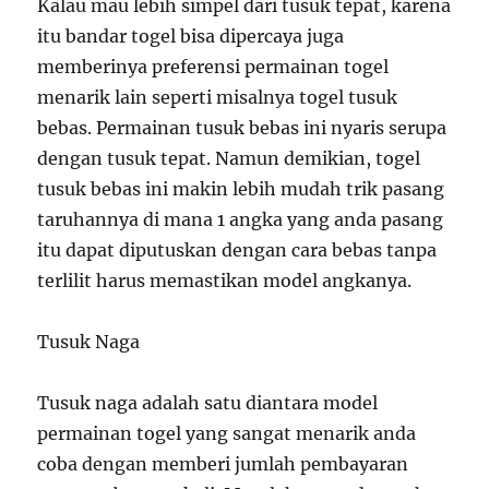
Kalau mau lebih simpel dari tusuk tepat, karena
itu bandar togel bisa dipercaya juga
memberinya preferensi permainan togel
menarik lain seperti misalnya togel tusuk
bebas. Permainan tusuk bebas ini nyaris serupa
dengan tusuk tepat. Namun demikian, togel
tusuk bebas ini makin lebih mudah trik pasang
taruhannya di mana 1 angka yang anda pasang
itu dapat diputuskan dengan cara bebas tanpa
terlilit harus memastikan model angkanya.
Tusuk Naga
Tusuk naga adalah satu diantara model
permainan togel yang sangat menarik anda
coba dengan memberi jumlah pembayaran