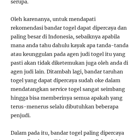
serupa.
Oleh karenanya, untuk mendapati
rekomendasi bandar togel dapat dipercaya dan
paling besar di Indonesia, sebaiknya apabila
mana anda tahu dahulu kayak apa tanda-tanda
atau keunggulan pada agen judi togel itu yang
pasti akan tidak diketemukan juga oleh anda di
agen judi lain. Ditambah lagi, bandar taruhan
togel yang dapat dipercaya sudah oke dalam
mendatangkan service togel sangat seimbang
hingga bisa memberinya semua apakah yang
terus-menerus selalu dibutuhkan beberapa
penjudi.
Dalam pada itu, bandar togel paling dipercaya