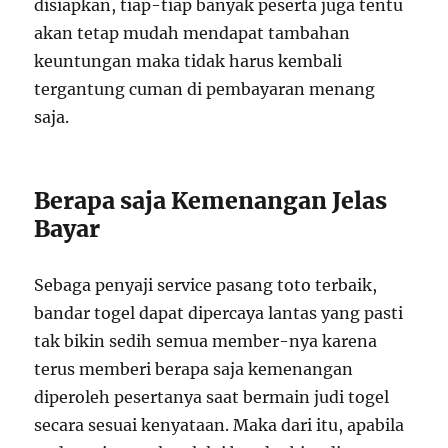
disiapkan, tiap-tiap banyak peserta juga tentu
akan tetap mudah mendapat tambahan
keuntungan maka tidak harus kembali
tergantung cuman di pembayaran menang
saja.
Berapa saja Kemenangan Jelas
Bayar
Sebaga penyaji service pasang toto terbaik,
bandar togel dapat dipercaya lantas yang pasti
tak bikin sedih semua member-nya karena
terus memberi berapa saja kemenangan
diperoleh pesertanya saat bermain judi togel
secara sesuai kenyataan. Maka dari itu, apabila