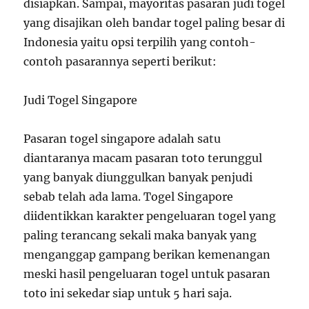
disiapkan. Sampai, mayoritas pasaran judi togel
yang disajikan oleh bandar togel paling besar di
Indonesia yaitu opsi terpilih yang contoh-
contoh pasarannya seperti berikut:
Judi Togel Singapore
Pasaran togel singapore adalah satu
diantaranya macam pasaran toto terunggul
yang banyak diunggulkan banyak penjudi
sebab telah ada lama. Togel Singapore
diidentikkan karakter pengeluaran togel yang
paling terancang sekali maka banyak yang
menganggap gampang berikan kemenangan
meski hasil pengeluaran togel untuk pasaran
toto ini sekedar siap untuk 5 hari saja.