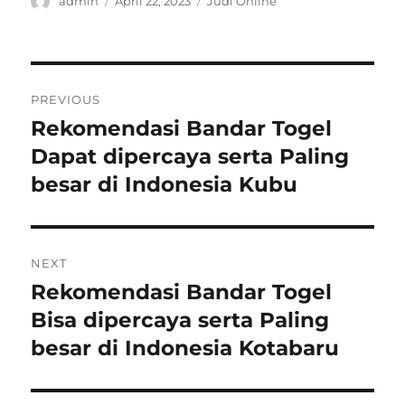
Author
Posted
Categories
admin
April 22, 2023
Judi Online
on
Post
PREVIOUS
navigation
Rekomendasi Bandar Togel
Previous
post:
Dapat dipercaya serta Paling
besar di Indonesia Kubu
NEXT
Rekomendasi Bandar Togel
Next
post:
Bisa dipercaya serta Paling
besar di Indonesia Kotabaru