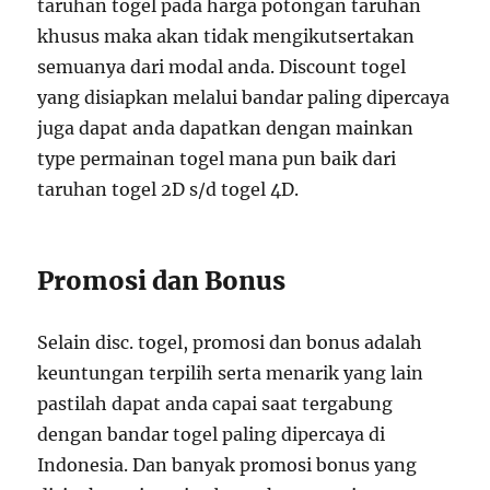
taruhan togel pada harga potongan taruhan
khusus maka akan tidak mengikutsertakan
semuanya dari modal anda. Discount togel
yang disiapkan melalui bandar paling dipercaya
juga dapat anda dapatkan dengan mainkan
type permainan togel mana pun baik dari
taruhan togel 2D s/d togel 4D.
Promosi dan Bonus
Selain disc. togel, promosi dan bonus adalah
keuntungan terpilih serta menarik yang lain
pastilah dapat anda capai saat tergabung
dengan bandar togel paling dipercaya di
Indonesia. Dan banyak promosi bonus yang