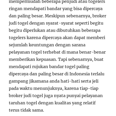
mempermudah beberapa penjudi atau togelers
ringan mendapati bandar yang bisa dipercaya
dan paling besar. Meskipun sebenarnya, broker
judi togel dengan syarat-syarat seperti begitu
begitu diperlukan atau dibutuhkan beberapa
togelers karena dipercaya akan dapat memberi
sejumlah keuntungan dengan sarana
pelayanan togel terhebat di mana benar-benar
memberikan kepuasan. Tapi sebenarnya, buat
mendapati rujukan bandar togel paling
dipercaya dan paling besar di Indonesia terlalu
gampang jikamana anda hati-hati serta jeli
pada waktu menunjuknya, karena tiap-tiap
broker judi togel juga nyata punyai pelayanan
taruhan togel dengan kualitas yang relatif
terus tidak sama.