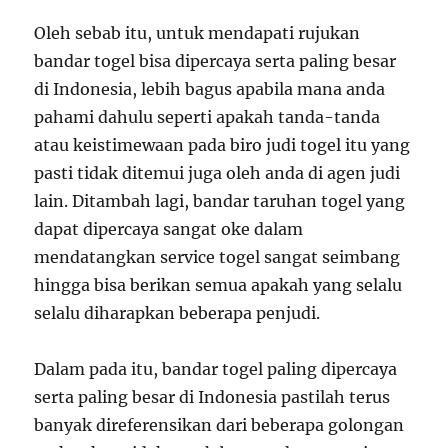
Oleh sebab itu, untuk mendapati rujukan
bandar togel bisa dipercaya serta paling besar
di Indonesia, lebih bagus apabila mana anda
pahami dahulu seperti apakah tanda-tanda
atau keistimewaan pada biro judi togel itu yang
pasti tidak ditemui juga oleh anda di agen judi
lain. Ditambah lagi, bandar taruhan togel yang
dapat dipercaya sangat oke dalam
mendatangkan service togel sangat seimbang
hingga bisa berikan semua apakah yang selalu
selalu diharapkan beberapa penjudi.
Dalam pada itu, bandar togel paling dipercaya
serta paling besar di Indonesia pastilah terus
banyak direferensikan dari beberapa golongan