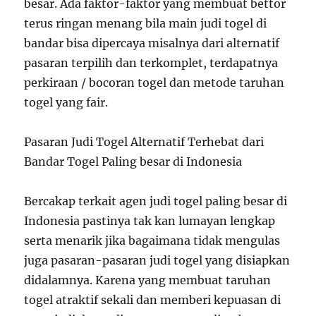
besar. Ada faktor-faktor yang membuat bettor
terus ringan menang bila main judi togel di
bandar bisa dipercaya misalnya dari alternatif
pasaran terpilih dan terkomplet, terdapatnya
perkiraan / bocoran togel dan metode taruhan
togel yang fair.
Pasaran Judi Togel Alternatif Terhebat dari
Bandar Togel Paling besar di Indonesia
Bercakap terkait agen judi togel paling besar di
Indonesia pastinya tak kan lumayan lengkap
serta menarik jika bagaimana tidak mengulas
juga pasaran-pasaran judi togel yang disiapkan
didalamnya. Karena yang membuat taruhan
togel atraktif sekali dan memberi kepuasan di