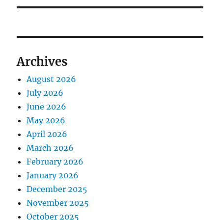
Archives
August 2026
July 2026
June 2026
May 2026
April 2026
March 2026
February 2026
January 2026
December 2025
November 2025
October 2025