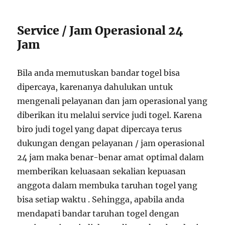
Service / Jam Operasional 24
Jam
Bila anda memutuskan bandar togel bisa
dipercaya, karenanya dahulukan untuk
mengenali pelayanan dan jam operasional yang
diberikan itu melalui service judi togel. Karena
biro judi togel yang dapat dipercaya terus
dukungan dengan pelayanan / jam operasional
24 jam maka benar-benar amat optimal dalam
memberikan keluasaan sekalian kepuasan
anggota dalam membuka taruhan togel yang
bisa setiap waktu . Sehingga, apabila anda
mendapati bandar taruhan togel dengan