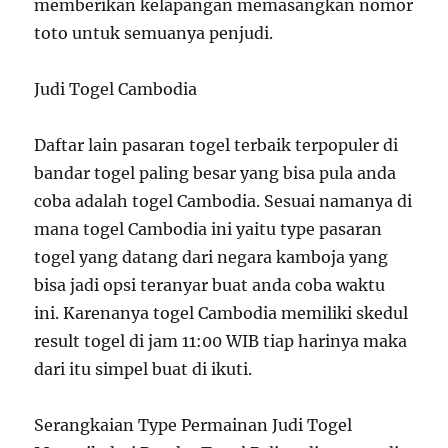
memberikan kelapangan memasangkan nomor
toto untuk semuanya penjudi.
Judi Togel Cambodia
Daftar lain pasaran togel terbaik terpopuler di
bandar togel paling besar yang bisa pula anda
coba adalah togel Cambodia. Sesuai namanya di
mana togel Cambodia ini yaitu type pasaran
togel yang datang dari negara kamboja yang
bisa jadi opsi teranyar buat anda coba waktu
ini. Karenanya togel Cambodia memiliki skedul
result togel di jam 11:00 WIB tiap harinya maka
dari itu simpel buat di ikuti.
Serangkaian Type Permainan Judi Togel