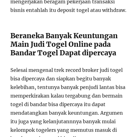
mengerjakan beragam pekerjaan transaksi
bisnis entahlah itu deposit togel atau withdraw.
Beraneka Banyak Keuntungan
Main Judi Togel Online pada
Bandar Togel Dapat dipercaya
Selesai mengenal trek record broker judi togel
bisa dipercaya dan siapkan begitu banyak
kelebihan, tentunya banyak penjudi lantas bisa
memperkirakan kalau tergabung dan bermain
togel di bandar bisa dipercaya itu dapat
mendatangkan banyak keuntungan. Argumen
itu juga yang kelanjutannnya banyak mulai
kelompok togelers yang memutus masuk di