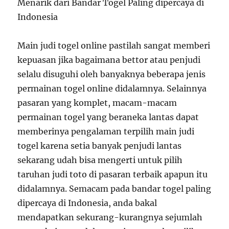
Menarik dari Bandar Togel Paling dipercaya di
Indonesia
Main judi togel online pastilah sangat memberi
kepuasan jika bagaimana bettor atau penjudi
selalu disuguhi oleh banyaknya beberapa jenis
permainan togel online didalamnya. Selainnya
pasaran yang komplet, macam-macam
permainan togel yang beraneka lantas dapat
memberinya pengalaman terpilih main judi
togel karena setia banyak penjudi lantas
sekarang udah bisa mengerti untuk pilih
taruhan judi toto di pasaran terbaik apapun itu
didalamnya. Semacam pada bandar togel paling
dipercaya di Indonesia, anda bakal
mendapatkan sekurang-kurangnya sejumlah