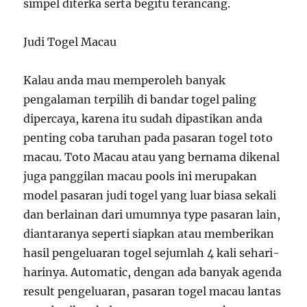
simpel diterka serta begitu terancang.
Judi Togel Macau
Kalau anda mau memperoleh banyak
pengalaman terpilih di bandar togel paling
dipercaya, karena itu sudah dipastikan anda
penting coba taruhan pada pasaran togel toto
macau. Toto Macau atau yang bernama dikenal
juga panggilan macau pools ini merupakan
model pasaran judi togel yang luar biasa sekali
dan berlainan dari umumnya type pasaran lain,
diantaranya seperti siapkan atau memberikan
hasil pengeluaran togel sejumlah 4 kali sehari-
harinya. Automatic, dengan ada banyak agenda
result pengeluaran, pasaran togel macau lantas