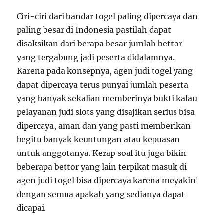
Ciri-ciri dari bandar togel paling dipercaya dan
paling besar di Indonesia pastilah dapat
disaksikan dari berapa besar jumlah bettor
yang tergabung jadi peserta didalamnya.
Karena pada konsepnya, agen judi togel yang
dapat dipercaya terus punyai jumlah peserta
yang banyak sekalian memberinya bukti kalau
pelayanan judi slots yang disajikan serius bisa
dipercaya, aman dan yang pasti memberikan
begitu banyak keuntungan atau kepuasan
untuk anggotanya. Kerap soal itu juga bikin
beberapa bettor yang lain terpikat masuk di
agen judi togel bisa dipercaya karena meyakini
dengan semua apakah yang sedianya dapat
dicapai.