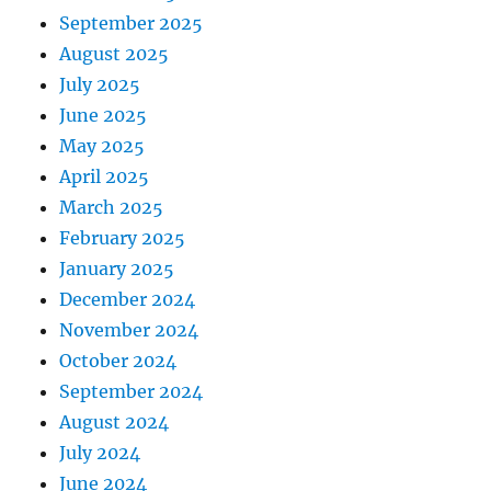
September 2025
August 2025
July 2025
June 2025
May 2025
April 2025
March 2025
February 2025
January 2025
December 2024
November 2024
October 2024
September 2024
August 2024
July 2024
June 2024