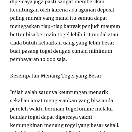
dipercaya juga pasti sangat memberikan
keuntungan oleh karena ada agunan deposit
paling murah yang mana itu semua dapat
menegaskan tiap-tiap banyak penjudi maupun
bettor bisa bermain togel lebih irit modal atau
tiada butuh keluarkan uang yang lebih besar
buat pasang togel dengan cuman minimum
pembayaran 10.000 saja.
Kesempatan Menang Togel yang Besar
Inilah salah satunya keuntungan menarik
sekalian amat mengesankan yang bisa anda
peroleh waktu bermain togel online melalui
bandar togel dapat dipercaya yakni
kemungkinan menang togel yang besar sekali.