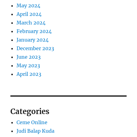
May 2024
April 2024
March 2024
February 2024
January 2024
December 2023
June 2023
May 2023
April 2023
Categories
Ceme Online
Judi Balap Kuda