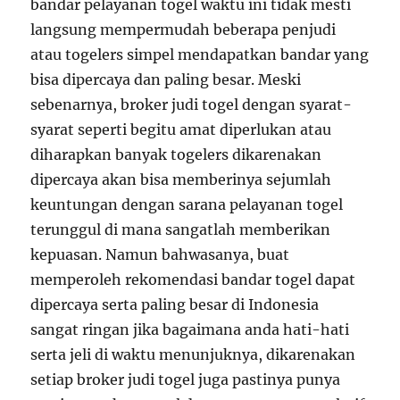
bandar pelayanan togel waktu ini tidak mesti
langsung mempermudah beberapa penjudi
atau togelers simpel mendapatkan bandar yang
bisa dipercaya dan paling besar. Meski
sebenarnya, broker judi togel dengan syarat-
syarat seperti begitu amat diperlukan atau
diharapkan banyak togelers dikarenakan
dipercaya akan bisa memberinya sejumlah
keuntungan dengan sarana pelayanan togel
terunggul di mana sangatlah memberikan
kepuasan. Namun bahwasanya, buat
memperoleh rekomendasi bandar togel dapat
dipercaya serta paling besar di Indonesia
sangat ringan jika bagaimana anda hati-hati
serta jeli di waktu menunjuknya, dikarenakan
setiap broker judi togel juga pastinya punya