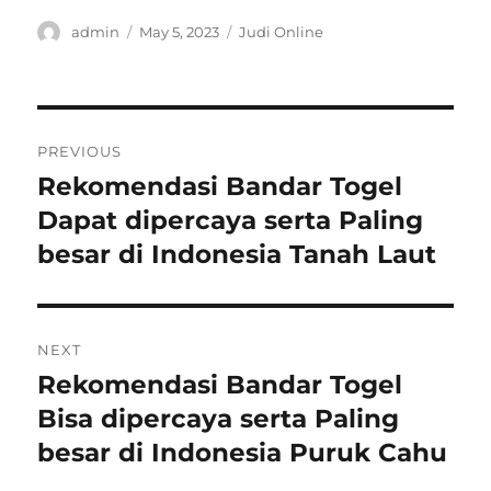
Author
Posted
Categories
admin
May 5, 2023
Judi Online
on
Post
PREVIOUS
navigation
Rekomendasi Bandar Togel
Previous
post:
Dapat dipercaya serta Paling
besar di Indonesia Tanah Laut
NEXT
Rekomendasi Bandar Togel
Next
post:
Bisa dipercaya serta Paling
besar di Indonesia Puruk Cahu