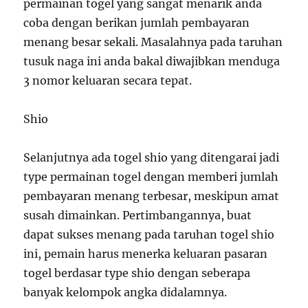
permainan togel yang sangat menarik anda
coba dengan berikan jumlah pembayaran
menang besar sekali. Masalahnya pada taruhan
tusuk naga ini anda bakal diwajibkan menduga
3 nomor keluaran secara tepat.
Shio
Selanjutnya ada togel shio yang ditengarai jadi
type permainan togel dengan memberi jumlah
pembayaran menang terbesar, meskipun amat
susah dimainkan. Pertimbangannya, buat
dapat sukses menang pada taruhan togel shio
ini, pemain harus menerka keluaran pasaran
togel berdasar type shio dengan seberapa
banyak kelompok angka didalamnya.