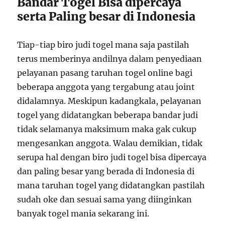
Bandar Togel Bisa dipercaya
serta Paling besar di Indonesia
Tiap-tiap biro judi togel mana saja pastilah
terus memberinya andilnya dalam penyediaan
pelayanan pasang taruhan togel online bagi
beberapa anggota yang tergabung atau joint
didalamnya. Meskipun kadangkala, pelayanan
togel yang didatangkan beberapa bandar judi
tidak selamanya maksimum maka gak cukup
mengesankan anggota. Walau demikian, tidak
serupa hal dengan biro judi togel bisa dipercaya
dan paling besar yang berada di Indonesia di
mana taruhan togel yang didatangkan pastilah
sudah oke dan sesuai sama yang diinginkan
banyak togel mania sekarang ini.