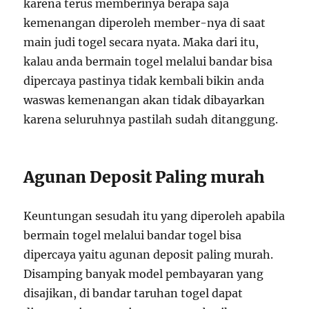
karena terus memberinya berapa saja
kemenangan diperoleh member-nya di saat
main judi togel secara nyata. Maka dari itu,
kalau anda bermain togel melalui bandar bisa
dipercaya pastinya tidak kembali bikin anda
waswas kemenangan akan tidak dibayarkan
karena seluruhnya pastilah sudah ditanggung.
Agunan Deposit Paling murah
Keuntungan sesudah itu yang diperoleh apabila
bermain togel melalui bandar togel bisa
dipercaya yaitu agunan deposit paling murah.
Disamping banyak model pembayaran yang
disajikan, di bandar taruhan togel dapat