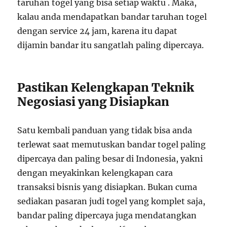
taruhan togel yang bisa setiap waktu . Maka,
kalau anda mendapatkan bandar taruhan togel
dengan service 24 jam, karena itu dapat
dijamin bandar itu sangatlah paling dipercaya.
Pastikan Kelengkapan Teknik
Negosiasi yang Disiapkan
Satu kembali panduan yang tidak bisa anda
terlewat saat memutuskan bandar togel paling
dipercaya dan paling besar di Indonesia, yakni
dengan meyakinkan kelengkapan cara
transaksi bisnis yang disiapkan. Bukan cuma
sediakan pasaran judi togel yang komplet saja,
bandar paling dipercaya juga mendatangkan