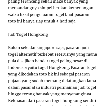
paling terancang sekali maka banyak yang
memandangnya simpel berikan kemenangan
walau hasil pengeluaran togel buat pasaran
toto ini hanya siap untuk 5 hari saja.
Judi Togel Hongkong
Bukan sekedar singapore saja, pasaran judi
togel alternatif terhebat seterusnya yang mana
pula disajikan bandar togel paling besar di
Indonesia yaitu togel Hongkong. Pasaran togel
yang dikodekan toto hk ini sebagai pasaran
pujaan yang sudah memang didatangkan lama
dalam pasar atau industri permainan judi togel
hingga terang banyak yang menyenanginya.
Kekhasan dari pasaran togel hongkong sendiri