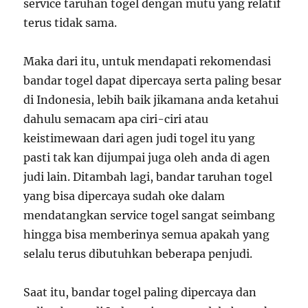
service taruhan togel dengan mutu yang relatif
terus tidak sama.
Maka dari itu, untuk mendapati rekomendasi
bandar togel dapat dipercaya serta paling besar
di Indonesia, lebih baik jikamana anda ketahui
dahulu semacam apa ciri-ciri atau
keistimewaan dari agen judi togel itu yang
pasti tak kan dijumpai juga oleh anda di agen
judi lain. Ditambah lagi, bandar taruhan togel
yang bisa dipercaya sudah oke dalam
mendatangkan service togel sangat seimbang
hingga bisa memberinya semua apakah yang
selalu terus dibutuhkan beberapa penjudi.
Saat itu, bandar togel paling dipercaya dan