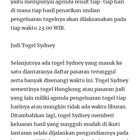
yaitu mempunyai agenda result tiap-tiap hari
di mana tiap hasil penarikan undian
pengeluaran togelnya akan dilaksanakan pada
tiap waktu 23:00 WIB.
Judi Togel Sydney
Selanjutnya ada togel Sydney yang masuk ke
satu diantaranya daftar pasaran terunggul
serta banyak disenangi waktu ini. Togel Sydney
semestinya togel Hongkong atau pasaran judi
yang lain miliki agenda pengeluaran togel tiap
harinya atau mungkin tidak ada waktu liburan.
Ditambahkan lagi, togel Sydney memberi
keluaran hasil yang sungguh mudah di ikuti
lantaran selalu dijalankan pengundiannya pada