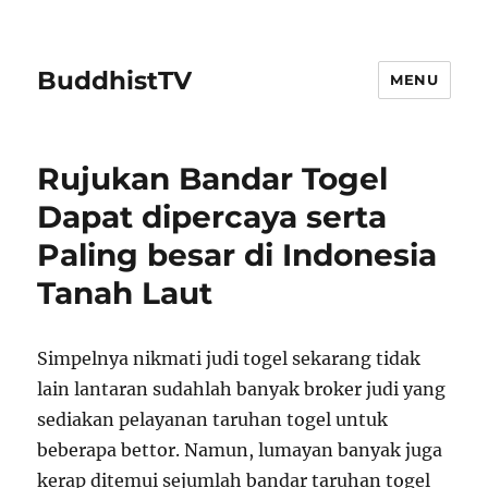
BuddhistTV
MENU
Rujukan Bandar Togel
Dapat dipercaya serta
Paling besar di Indonesia
Tanah Laut
Simpelnya nikmati judi togel sekarang tidak
lain lantaran sudahlah banyak broker judi yang
sediakan pelayanan taruhan togel untuk
beberapa bettor. Namun, lumayan banyak juga
kerap ditemui sejumlah bandar taruhan togel