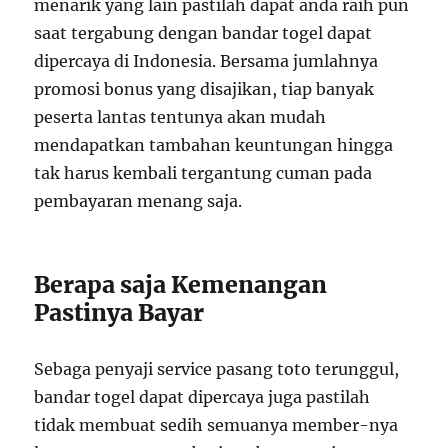
menarik yang lain pastilah dapat anda raih pun
saat tergabung dengan bandar togel dapat
dipercaya di Indonesia. Bersama jumlahnya
promosi bonus yang disajikan, tiap banyak
peserta lantas tentunya akan mudah
mendapatkan tambahan keuntungan hingga
tak harus kembali tergantung cuman pada
pembayaran menang saja.
Berapa saja Kemenangan
Pastinya Bayar
Sebaga penyaji service pasang toto terunggul,
bandar togel dapat dipercaya juga pastilah
tidak membuat sedih semuanya member-nya