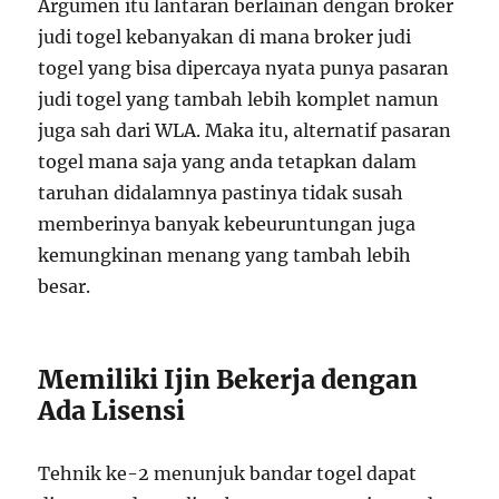
Argumen itu lantaran berlainan dengan broker
judi togel kebanyakan di mana broker judi
togel yang bisa dipercaya nyata punya pasaran
judi togel yang tambah lebih komplet namun
juga sah dari WLA. Maka itu, alternatif pasaran
togel mana saja yang anda tetapkan dalam
taruhan didalamnya pastinya tidak susah
memberinya banyak kebeuruntungan juga
kemungkinan menang yang tambah lebih
besar.
Memiliki Ijin Bekerja dengan
Ada Lisensi
Tehnik ke-2 menunjuk bandar togel dapat