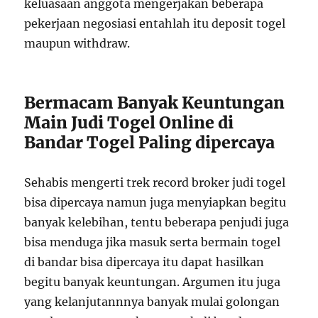
keluasaan anggota mengerjakan beberapa
pekerjaan negosiasi entahlah itu deposit togel
maupun withdraw.
Bermacam Banyak Keuntungan
Main Judi Togel Online di
Bandar Togel Paling dipercaya
Sehabis mengerti trek record broker judi togel
bisa dipercaya namun juga menyiapkan begitu
banyak kelebihan, tentu beberapa penjudi juga
bisa menduga jika masuk serta bermain togel
di bandar bisa dipercaya itu dapat hasilkan
begitu banyak keuntungan. Argumen itu juga
yang kelanjutannnya banyak mulai golongan