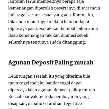
lantaran terus memberinya berapa saja
kemenangan diperoleh pesertanya di saat main
judi togel secara sesuai yang ada. Karena itu,
bila anda main togel melalui bandar dapat
dipercaya pastinya tak kan kembali bikin anda
risau kemenangan tak kan dilunasi sebab
seluruhnya tentunya sudah ditanggung.
Agunan Deposit Paling murah
Keuntungan setelah itu yang diterima bila
main togel melalui bandar togel dapat
dipercaya ialah agunan deposit paling murah.
Kecuali banyak metoda pembayaran yang
disajikan, di bandar taruhan togel bisa