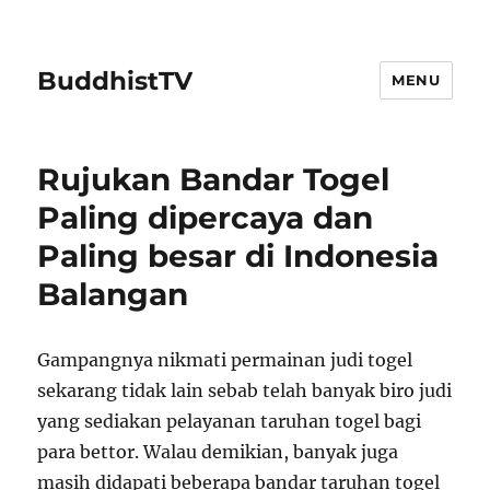
BuddhistTV
MENU
Rujukan Bandar Togel
Paling dipercaya dan
Paling besar di Indonesia
Balangan
Gampangnya nikmati permainan judi togel
sekarang tidak lain sebab telah banyak biro judi
yang sediakan pelayanan taruhan togel bagi
para bettor. Walau demikian, banyak juga
masih didapati beberapa bandar taruhan togel