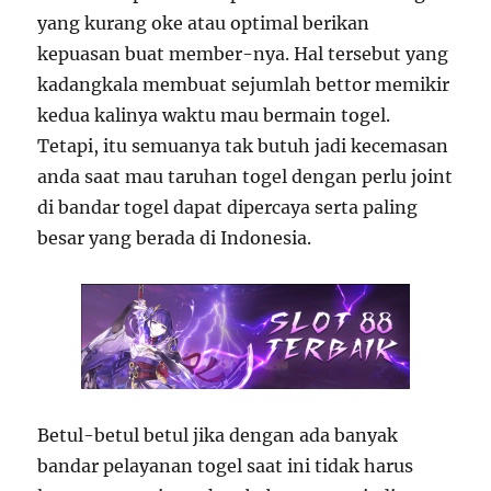
yang kurang oke atau optimal berikan
kepuasan buat member-nya. Hal tersebut yang
kadangkala membuat sejumlah bettor memikir
kedua kalinya waktu mau bermain togel.
Tetapi, itu semuanya tak butuh jadi kecemasan
anda saat mau taruhan togel dengan perlu joint
di bandar togel dapat dipercaya serta paling
besar yang berada di Indonesia.
Betul-betul betul jika dengan ada banyak
bandar pelayanan togel saat ini tidak harus