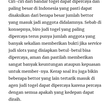
Ciri-ciri dari bandar togel dapat dipercaya dan
paling besar di Indonesia yang pasti dapat
disaksikan dari berapa besar jumlah bettor
yang masuk jadi anggota didalamnya. Sebab di
konsepnya, biro judi togel yang paling
dipercaya terus punya jumlah anggota yang
banyak sekalian memberikan bukti jika service
judi slots yang disiapkan betul-betul bisa
dipercaya, aman dan pastilah memberikan
sangat banyak keuntungan ataupun kepuasan
untuk member-nya. Kerap soal itu juga bikin
beberapa bettor yang lain tertarik masuk di
agen judi togel dapat dipercaya karena percaya
dengan semua apakah yang kedepan dapat
diraih.