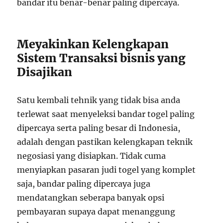
bandar itu benar-benar paling dipercaya.
Meyakinkan Kelengkapan
Sistem Transaksi bisnis yang
Disajikan
Satu kembali tehnik yang tidak bisa anda
terlewat saat menyeleksi bandar togel paling
dipercaya serta paling besar di Indonesia,
adalah dengan pastikan kelengkapan teknik
negosiasi yang disiapkan. Tidak cuma
menyiapkan pasaran judi togel yang komplet
saja, bandar paling dipercaya juga
mendatangkan seberapa banyak opsi
pembayaran supaya dapat menanggung