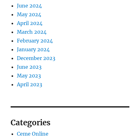
June 2024
May 2024
April 2024
March 2024
February 2024
January 2024
December 2023
June 2023
May 2023
April 2023
Categories
Ceme Online