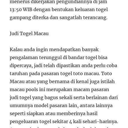
menerus dikerjakan pengundiannya di jam
13:50 WIB dengan bentukan keluaran togel
gampang diterka dan sangatlah terancang.
Judi Togel Macau
Kalau anda ingin mendapatkan banyak
pengalaman terunggul di bandar togel bisa
dipercaya, jadi telah dipastikan anda perlu coba
taruhan pada pasaran togel toto macau. Toto
Macau atau yang bernama di kenal juga istilah
macau pools ini merupakan macam pasaran
judi togel yang bagus sekali serta berlainan dari
umumnya model pasaran lain, antara lainnya
seperti siapkan atau memberinya hasil
pengeluaran togel sekitar 4 kali sehari-harinya.