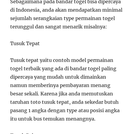
Sebagaimana pada bandar togel bisa dipercaya
di Indonesia, anda akan mendapatkan minimal
sejumlah serangkaian type permainan togel
terunggul dan sangat menarik misalnya:
Tusuk Tepat
Tusuk tepat yaitu contoh model permainan
togel terbaik yang ada di bandar togel paling
dipercaya yang mudah untuk dimainkan
namun memberinya pembayaran menang
besar sekali. Karena jika anda memutuskan
taruhan toto tusuk tepat, anda sekedar butuh
pasang 1 angka dengan type atau posisi angka
itu untuk bus temukan menangnya.