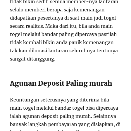
tidak bikin sedih semua member-nya lantaran
selalu memberi berapa saja kemenangan
didapatkan pesertanya di saat main judi togel
secara realitas. Maka dari itu, bila anda main
togel melalui bandar paling dipercaya pastilah
tidak kembali bikin anda panik kemenangan
tak kan dilunasi lantaran seluruhnya tentunya
sangat ditanggung.
Agunan Deposit Paling murah
Keuntungan seterusnya yang diterima bila
main togel melalui bandar togel bisa dipercaya
ialah agunan deposit paling murah. Selainnya
banyak langkah pembayaran yang disiapkan, di