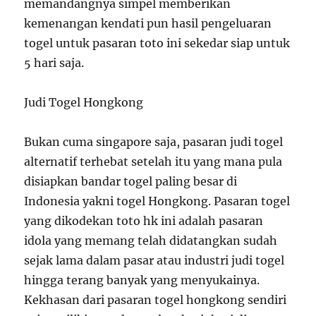
memandangnya simpel memberikan
kemenangan kendati pun hasil pengeluaran
togel untuk pasaran toto ini sekedar siap untuk
5 hari saja.
Judi Togel Hongkong
Bukan cuma singapore saja, pasaran judi togel
alternatif terhebat setelah itu yang mana pula
disiapkan bandar togel paling besar di
Indonesia yakni togel Hongkong. Pasaran togel
yang dikodekan toto hk ini adalah pasaran
idola yang memang telah didatangkan sudah
sejak lama dalam pasar atau industri judi togel
hingga terang banyak yang menyukainya.
Kekhasan dari pasaran togel hongkong sendiri