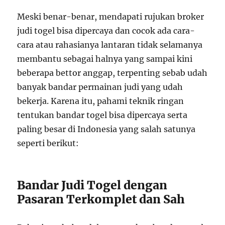
Meski benar-benar, mendapati rujukan broker
judi togel bisa dipercaya dan cocok ada cara-
cara atau rahasianya lantaran tidak selamanya
membantu sebagai halnya yang sampai kini
beberapa bettor anggap, terpenting sebab udah
banyak bandar permainan judi yang udah
bekerja. Karena itu, pahami teknik ringan
tentukan bandar togel bisa dipercaya serta
paling besar di Indonesia yang salah satunya
seperti berikut:
Bandar Judi Togel dengan
Pasaran Terkomplet dan Sah