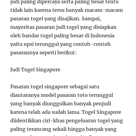
judi paling dipercaya serta paling besar tentu
tidak lain karena terus banyak macam-macam
pasaran togel yang disajikan. Sampai,
mayoritas pasaran judi togel yang disiapkan
oleh bandar togel paling besar di Indonesia
yaitu opsi terunggul yang contoh-contoh
pasarannya seperti berikut:
Judi Togel Singapore
Pasaran togel singapore sebagai satu
diantaranya model pasaran toto terunggul
yang banyak diunggulkan banyak penjudi
karena telah ada sudah lama. Togel Singapore
diidentikkan ciri-khas pengeluaran togel yang
paling terancang sekali hingga banyak yang