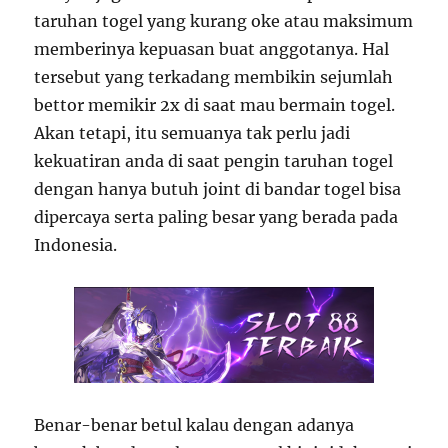
taruhan togel yang kurang oke atau maksimum
memberinya kepuasan buat anggotanya. Hal
tersebut yang terkadang membikin sejumlah
bettor memikir 2x di saat mau bermain togel.
Akan tetapi, itu semuanya tak perlu jadi
kekuatiran anda di saat pengin taruhan togel
dengan hanya butuh joint di bandar togel bisa
dipercaya serta paling besar yang berada pada
Indonesia.
Benar-benar betul kalau dengan adanya