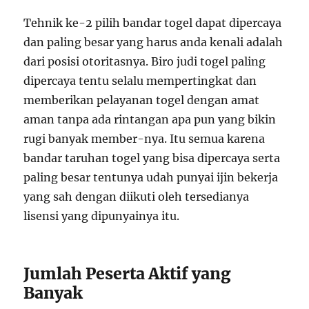
Tehnik ke-2 pilih bandar togel dapat dipercaya
dan paling besar yang harus anda kenali adalah
dari posisi otoritasnya. Biro judi togel paling
dipercaya tentu selalu mempertingkat dan
memberikan pelayanan togel dengan amat
aman tanpa ada rintangan apa pun yang bikin
rugi banyak member-nya. Itu semua karena
bandar taruhan togel yang bisa dipercaya serta
paling besar tentunya udah punyai ijin bekerja
yang sah dengan diikuti oleh tersedianya
lisensi yang dipunyainya itu.
Jumlah Peserta Aktif yang
Banyak