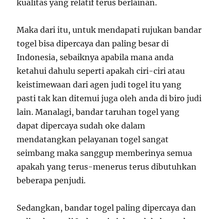
kualitas yang relatif terus berlainan.
Maka dari itu, untuk mendapati rujukan bandar
togel bisa dipercaya dan paling besar di
Indonesia, sebaiknya apabila mana anda
ketahui dahulu seperti apakah ciri-ciri atau
keistimewaan dari agen judi togel itu yang
pasti tak kan ditemui juga oleh anda di biro judi
lain. Manalagi, bandar taruhan togel yang
dapat dipercaya sudah oke dalam
mendatangkan pelayanan togel sangat
seimbang maka sanggup memberinya semua
apakah yang terus-menerus terus dibutuhkan
beberapa penjudi.
Sedangkan, bandar togel paling dipercaya dan