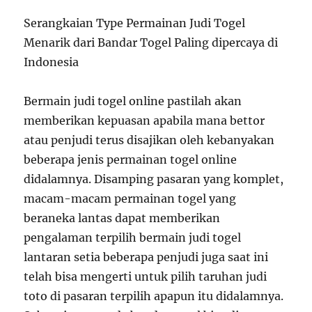
Serangkaian Type Permainan Judi Togel
Menarik dari Bandar Togel Paling dipercaya di
Indonesia
Bermain judi togel online pastilah akan
memberikan kepuasan apabila mana bettor
atau penjudi terus disajikan oleh kebanyakan
beberapa jenis permainan togel online
didalamnya. Disamping pasaran yang komplet,
macam-macam permainan togel yang
beraneka lantas dapat memberikan
pengalaman terpilih bermain judi togel
lantaran setia beberapa penjudi juga saat ini
telah bisa mengerti untuk pilih taruhan judi
toto di pasaran terpilih apapun itu didalamnya.