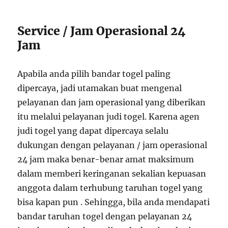
Service / Jam Operasional 24
Jam
Apabila anda pilih bandar togel paling
dipercaya, jadi utamakan buat mengenal
pelayanan dan jam operasional yang diberikan
itu melalui pelayanan judi togel. Karena agen
judi togel yang dapat dipercaya selalu
dukungan dengan pelayanan / jam operasional
24 jam maka benar-benar amat maksimum
dalam memberi keringanan sekalian kepuasan
anggota dalam terhubung taruhan togel yang
bisa kapan pun . Sehingga, bila anda mendapati
bandar taruhan togel dengan pelayanan 24