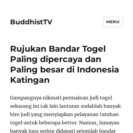
BuddhistTV
MENU
Rujukan Bandar Togel
Paling dipercaya dan
Paling besar di Indonesia
Katingan
Gampangnya nikmati permainan judi togel
sekarang ini tak lain lantaran sudahlah banyak
biro judi yang menyiapkan pelayanan taruhan
togel untuk beberapa bettor. Namun, lumayan
banyak juga sering didapati sejumlah bandar