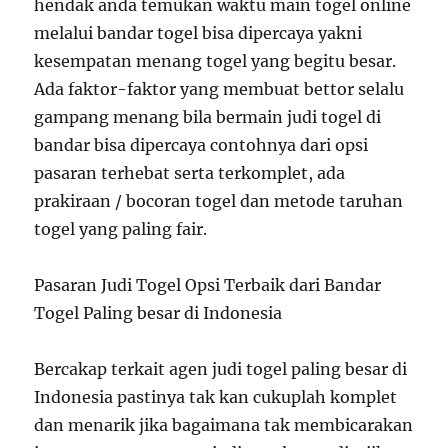
hendak anda temukan waktu main togel online
melalui bandar togel bisa dipercaya yakni
kesempatan menang togel yang begitu besar.
Ada faktor-faktor yang membuat bettor selalu
gampang menang bila bermain judi togel di
bandar bisa dipercaya contohnya dari opsi
pasaran terhebat serta terkomplet, ada
prakiraan / bocoran togel dan metode taruhan
togel yang paling fair.
Pasaran Judi Togel Opsi Terbaik dari Bandar
Togel Paling besar di Indonesia
Bercakap terkait agen judi togel paling besar di
Indonesia pastinya tak kan cukuplah komplet
dan menarik jika bagaimana tak membicarakan