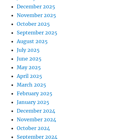
December 2025
November 2025
October 2025
September 2025
August 2025
July 2025
June 2025
May 2025
April 2025
March 2025
February 2025
January 2025
December 2024
November 2024
October 2024
September 2024