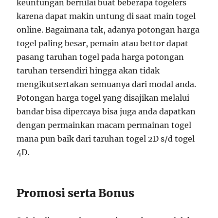
keuntungan bernilai buat beberapa togelers
karena dapat makin untung di saat main togel
online. Bagaimana tak, adanya potongan harga
togel paling besar, pemain atau bettor dapat
pasang taruhan togel pada harga potongan
taruhan tersendiri hingga akan tidak
mengikutsertakan semuanya dari modal anda.
Potongan harga togel yang disajikan melalui
bandar bisa dipercaya bisa juga anda dapatkan
dengan permainkan macam permainan togel
mana pun baik dari taruhan togel 2D s/d togel
4D.
Promosi serta Bonus