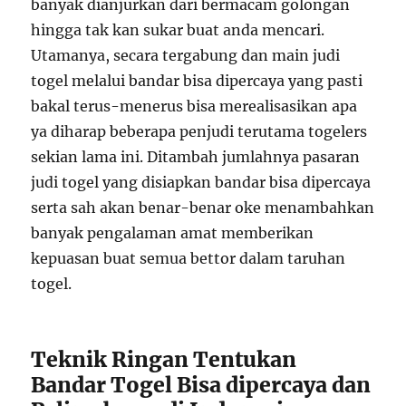
banyak dianjurkan dari bermacam golongan
hingga tak kan sukar buat anda mencari.
Utamanya, secara tergabung dan main judi
togel melalui bandar bisa dipercaya yang pasti
bakal terus-menerus bisa merealisasikan apa
ya diharap beberapa penjudi terutama togelers
sekian lama ini. Ditambah jumlahnya pasaran
judi togel yang disiapkan bandar bisa dipercaya
serta sah akan benar-benar oke menambahkan
banyak pengalaman amat memberikan
kepuasan buat semua bettor dalam taruhan
togel.
Teknik Ringan Tentukan
Bandar Togel Bisa dipercaya dan