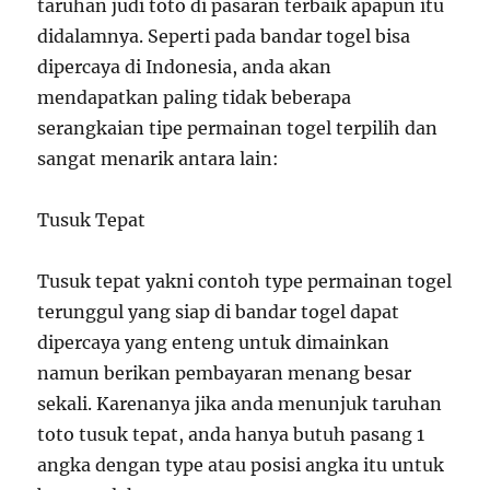
taruhan judi toto di pasaran terbaik apapun itu
didalamnya. Seperti pada bandar togel bisa
dipercaya di Indonesia, anda akan
mendapatkan paling tidak beberapa
serangkaian tipe permainan togel terpilih dan
sangat menarik antara lain:
Tusuk Tepat
Tusuk tepat yakni contoh type permainan togel
terunggul yang siap di bandar togel dapat
dipercaya yang enteng untuk dimainkan
namun berikan pembayaran menang besar
sekali. Karenanya jika anda menunjuk taruhan
toto tusuk tepat, anda hanya butuh pasang 1
angka dengan type atau posisi angka itu untuk