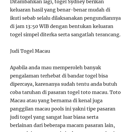
Ditambahkan lagi, togel Sydney berikan
keluaran hasil yang benar-benar mudah di
ikuti sebab selalu dilaksanakan pengundiannya
di jam 13:50 WIB dengan bentukan keluaran
togel simpel diterka serta sangatlah terancang.
Judi Togel Macau
Apabila anda mau memperoleh banyak
pengalaman terhebat di bandar togel bisa
dipercaya, karenanya sudah tentu anda butuh
coba taruhan di pasaran togel toto macau. Toto
Macau atau yang bernama di kenal juga
panggilan macau pools ini yakni tipe pasaran
judi togel yang sangat luar biasa serta
berlainan dari beberapa macam pasaran lain,