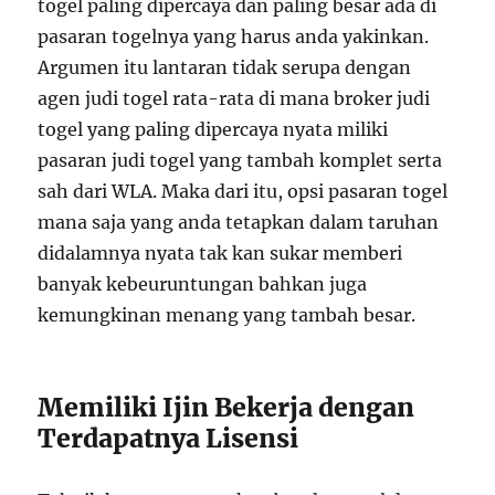
togel paling dipercaya dan paling besar ada di
pasaran togelnya yang harus anda yakinkan.
Argumen itu lantaran tidak serupa dengan
agen judi togel rata-rata di mana broker judi
togel yang paling dipercaya nyata miliki
pasaran judi togel yang tambah komplet serta
sah dari WLA. Maka dari itu, opsi pasaran togel
mana saja yang anda tetapkan dalam taruhan
didalamnya nyata tak kan sukar memberi
banyak kebeuruntungan bahkan juga
kemungkinan menang yang tambah besar.
Memiliki Ijin Bekerja dengan
Terdapatnya Lisensi