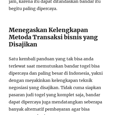
jam, karena itu dapat ditandaskan bandar itu
begitu paling dipercaya.
Menegaskan Kelengkapan
Metoda Transaksi bisnis yang
Disajikan
Satu kembali panduan yang tak bisa anda
terlewat saat memutuskan bandar togel bisa
dipercaya dan paling besar di Indonesia, yakni
dengan meyakinkan kelengkapan teknik
negosiasi yang disajikan. Tidak cuma siapkan
pasaran judi togel yang komplet saja, bandar
dapat dipercaya juga mendatangkan seberapa
banyak alternatif pembayaran agar bisa