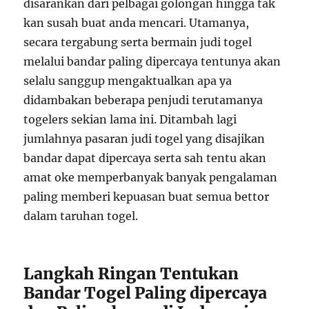
disarankan dari pelbagai golongan hingga tak
kan susah buat anda mencari. Utamanya,
secara tergabung serta bermain judi togel
melalui bandar paling dipercaya tentunya akan
selalu sanggup mengaktualkan apa ya
didambakan beberapa penjudi terutamanya
togelers sekian lama ini. Ditambah lagi
jumlahnya pasaran judi togel yang disajikan
bandar dapat dipercaya serta sah tentu akan
amat oke memperbanyak banyak pengalaman
paling memberi kepuasan buat semua bettor
dalam taruhan togel.
Langkah Ringan Tentukan
Bandar Togel Paling dipercaya