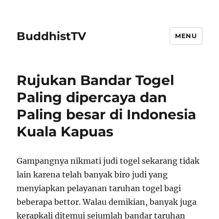
BuddhistTV
MENU
Rujukan Bandar Togel
Paling dipercaya dan
Paling besar di Indonesia
Kuala Kapuas
Gampangnya nikmati judi togel sekarang tidak
lain karena telah banyak biro judi yang
menyiapkan pelayanan taruhan togel bagi
beberapa bettor. Walau demikian, banyak juga
kerapkali ditemui sejumlah bandar taruhan