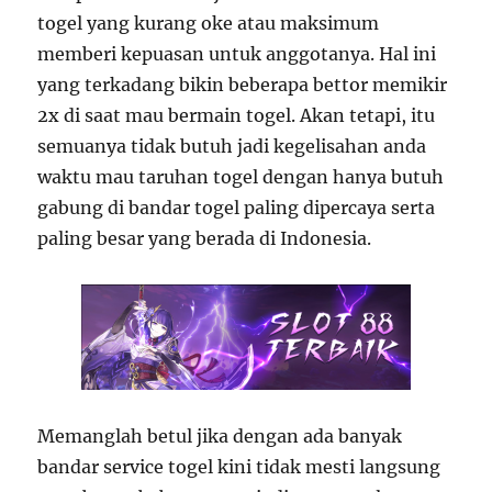
togel yang kurang oke atau maksimum
memberi kepuasan untuk anggotanya. Hal ini
yang terkadang bikin beberapa bettor memikir
2x di saat mau bermain togel. Akan tetapi, itu
semuanya tidak butuh jadi kegelisahan anda
waktu mau taruhan togel dengan hanya butuh
gabung di bandar togel paling dipercaya serta
paling besar yang berada di Indonesia.
Memanglah betul jika dengan ada banyak
bandar service togel kini tidak mesti langsung