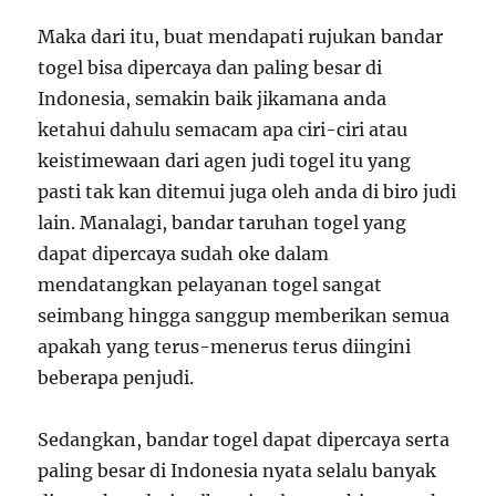
Maka dari itu, buat mendapati rujukan bandar
togel bisa dipercaya dan paling besar di
Indonesia, semakin baik jikamana anda
ketahui dahulu semacam apa ciri-ciri atau
keistimewaan dari agen judi togel itu yang
pasti tak kan ditemui juga oleh anda di biro judi
lain. Manalagi, bandar taruhan togel yang
dapat dipercaya sudah oke dalam
mendatangkan pelayanan togel sangat
seimbang hingga sanggup memberikan semua
apakah yang terus-menerus terus diingini
beberapa penjudi.
Sedangkan, bandar togel dapat dipercaya serta
paling besar di Indonesia nyata selalu banyak