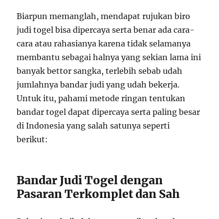
Biarpun memanglah, mendapat rujukan biro
judi togel bisa dipercaya serta benar ada cara-
cara atau rahasianya karena tidak selamanya
membantu sebagai halnya yang sekian lama ini
banyak bettor sangka, terlebih sebab udah
jumlahnya bandar judi yang udah bekerja.
Untuk itu, pahami metode ringan tentukan
bandar togel dapat dipercaya serta paling besar
di Indonesia yang salah satunya seperti
berikut:
Bandar Judi Togel dengan
Pasaran Terkomplet dan Sah