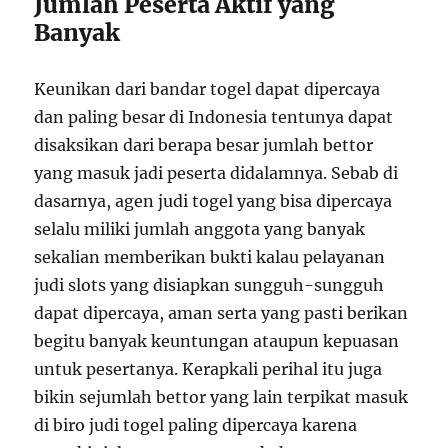
Jumlah Peserta Aktif yang
Banyak
Keunikan dari bandar togel dapat dipercaya
dan paling besar di Indonesia tentunya dapat
disaksikan dari berapa besar jumlah bettor
yang masuk jadi peserta didalamnya. Sebab di
dasarnya, agen judi togel yang bisa dipercaya
selalu miliki jumlah anggota yang banyak
sekalian memberikan bukti kalau pelayanan
judi slots yang disiapkan sungguh-sungguh
dapat dipercaya, aman serta yang pasti berikan
begitu banyak keuntungan ataupun kepuasan
untuk pesertanya. Kerapkali perihal itu juga
bikin sejumlah bettor yang lain terpikat masuk
di biro judi togel paling dipercaya karena