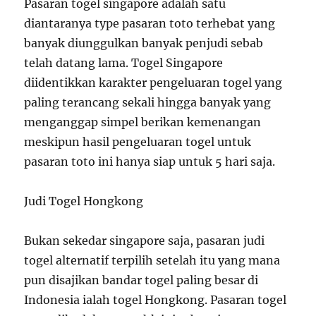
Pasaran togel singapore adalah satu
diantaranya type pasaran toto terhebat yang
banyak diunggulkan banyak penjudi sebab
telah datang lama. Togel Singapore
diidentikkan karakter pengeluaran togel yang
paling terancang sekali hingga banyak yang
menganggap simpel berikan kemenangan
meskipun hasil pengeluaran togel untuk
pasaran toto ini hanya siap untuk 5 hari saja.
Judi Togel Hongkong
Bukan sekedar singapore saja, pasaran judi
togel alternatif terpilih setelah itu yang mana
pun disajikan bandar togel paling besar di
Indonesia ialah togel Hongkong. Pasaran togel