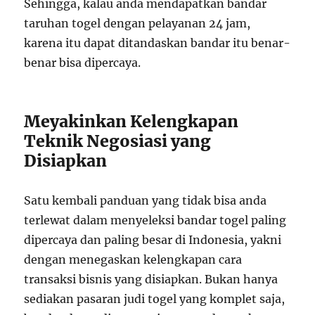
Sehingga, kalau anda mendapatkan bandar
taruhan togel dengan pelayanan 24 jam,
karena itu dapat ditandaskan bandar itu benar-
benar bisa dipercaya.
Meyakinkan Kelengkapan
Teknik Negosiasi yang
Disiapkan
Satu kembali panduan yang tidak bisa anda
terlewat dalam menyeleksi bandar togel paling
dipercaya dan paling besar di Indonesia, yakni
dengan menegaskan kelengkapan cara
transaksi bisnis yang disiapkan. Bukan hanya
sediakan pasaran judi togel yang komplet saja,