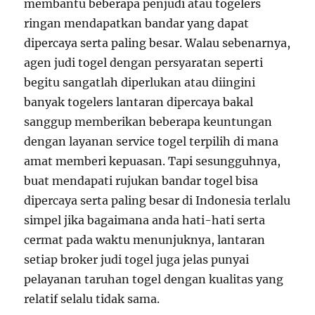
membantu beberapa penjudi atau togelers
ringan mendapatkan bandar yang dapat
dipercaya serta paling besar. Walau sebenarnya,
agen judi togel dengan persyaratan seperti
begitu sangatlah diperlukan atau diingini
banyak togelers lantaran dipercaya bakal
sanggup memberikan beberapa keuntungan
dengan layanan service togel terpilih di mana
amat memberi kepuasan. Tapi sesungguhnya,
buat mendapati rujukan bandar togel bisa
dipercaya serta paling besar di Indonesia terlalu
simpel jika bagaimana anda hati-hati serta
cermat pada waktu menunjuknya, lantaran
setiap broker judi togel juga jelas punyai
pelayanan taruhan togel dengan kualitas yang
relatif selalu tidak sama.