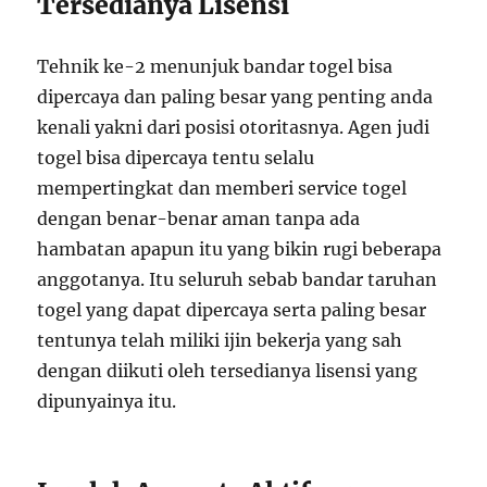
Tersedianya Lisensi
Tehnik ke-2 menunjuk bandar togel bisa
dipercaya dan paling besar yang penting anda
kenali yakni dari posisi otoritasnya. Agen judi
togel bisa dipercaya tentu selalu
mempertingkat dan memberi service togel
dengan benar-benar aman tanpa ada
hambatan apapun itu yang bikin rugi beberapa
anggotanya. Itu seluruh sebab bandar taruhan
togel yang dapat dipercaya serta paling besar
tentunya telah miliki ijin bekerja yang sah
dengan diikuti oleh tersedianya lisensi yang
dipunyainya itu.