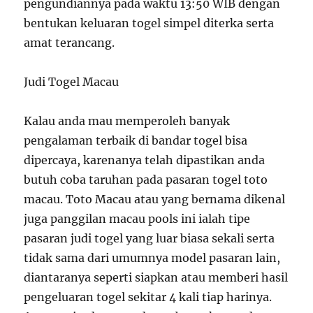
pengundiannya pada waktu 13:50 WIB dengan
bentukan keluaran togel simpel diterka serta
amat terancang.
Judi Togel Macau
Kalau anda mau memperoleh banyak
pengalaman terbaik di bandar togel bisa
dipercaya, karenanya telah dipastikan anda
butuh coba taruhan pada pasaran togel toto
macau. Toto Macau atau yang bernama dikenal
juga panggilan macau pools ini ialah tipe
pasaran judi togel yang luar biasa sekali serta
tidak sama dari umumnya model pasaran lain,
diantaranya seperti siapkan atau memberi hasil
pengeluaran togel sekitar 4 kali tiap harinya.