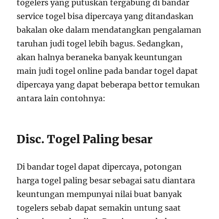
togelers yang putuskan tergabung di bandar
service togel bisa dipercaya yang ditandaskan
bakalan oke dalam mendatangkan pengalaman
taruhan judi togel lebih bagus. Sedangkan,
akan halnya beraneka banyak keuntungan
main judi togel online pada bandar togel dapat
dipercaya yang dapat beberapa bettor temukan
antara lain contohnya:
Disc. Togel Paling besar
Di bandar togel dapat dipercaya, potongan
harga togel paling besar sebagai satu diantara
keuntungan mempunyai nilai buat banyak
togelers sebab dapat semakin untung saat