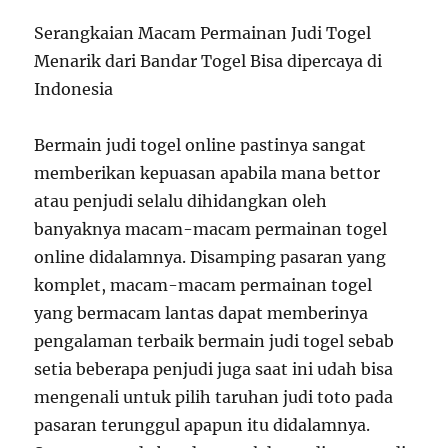
Serangkaian Macam Permainan Judi Togel
Menarik dari Bandar Togel Bisa dipercaya di
Indonesia
Bermain judi togel online pastinya sangat
memberikan kepuasan apabila mana bettor
atau penjudi selalu dihidangkan oleh
banyaknya macam-macam permainan togel
online didalamnya. Disamping pasaran yang
komplet, macam-macam permainan togel
yang bermacam lantas dapat memberinya
pengalaman terbaik bermain judi togel sebab
setia beberapa penjudi juga saat ini udah bisa
mengenali untuk pilih taruhan judi toto pada
pasaran terunggul apapun itu didalamnya.