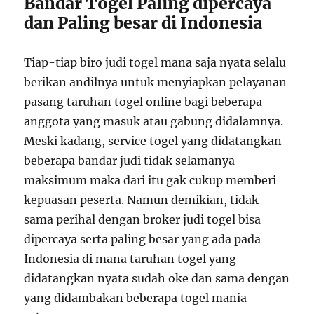
Bandar Togel Paling dipercaya
dan Paling besar di Indonesia
Tiap-tiap biro judi togel mana saja nyata selalu
berikan andilnya untuk menyiapkan pelayanan
pasang taruhan togel online bagi beberapa
anggota yang masuk atau gabung didalamnya.
Meski kadang, service togel yang didatangkan
beberapa bandar judi tidak selamanya
maksimum maka dari itu gak cukup memberi
kepuasan peserta. Namun demikian, tidak
sama perihal dengan broker judi togel bisa
dipercaya serta paling besar yang ada pada
Indonesia di mana taruhan togel yang
didatangkan nyata sudah oke dan sama dengan
yang didambakan beberapa togel mania