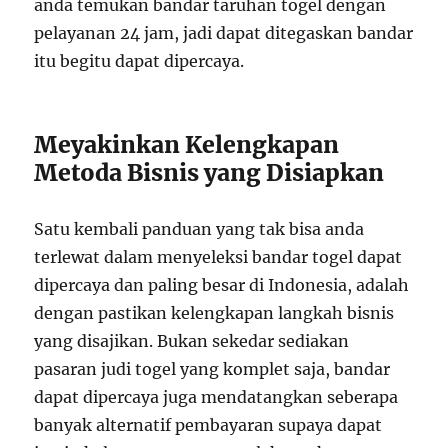
anda temukan bandar taruhan togel dengan
pelayanan 24 jam, jadi dapat ditegaskan bandar
itu begitu dapat dipercaya.
Meyakinkan Kelengkapan
Metoda Bisnis yang Disiapkan
Satu kembali panduan yang tak bisa anda
terlewat dalam menyeleksi bandar togel dapat
dipercaya dan paling besar di Indonesia, adalah
dengan pastikan kelengkapan langkah bisnis
yang disajikan. Bukan sekedar sediakan
pasaran judi togel yang komplet saja, bandar
dapat dipercaya juga mendatangkan seberapa
banyak alternatif pembayaran supaya dapat