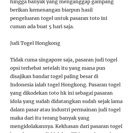
hingga banyak yang menganggap gampang
berikan kemenangan biarpun hasil
pengeluaran togel untuk pasaran toto ini
cuman ada buat 5 hari saja.
Judi Togel Hongkong
Tidak cuma singapore saja, pasaran judi togel
opsi terhebat setelah itu yang mana pun
disajikan bandar togel paling besar di
Indonesia ialah togel Hongkong. Pasaran togel
yang dikodekan toto hk ini sebagai pasaran
idola yang sudah didatangkan sudah sejak lama
dalam pasar atau industri permainan judi togel
maka dari itu terang banyak yang
mengidolakannya. Kekhasan dari pasaran togel