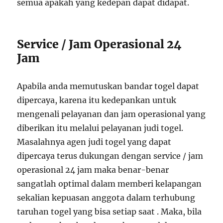
semua apakah yang kedepan dapat didapat.
Service / Jam Operasional 24
Jam
Apabila anda memutuskan bandar togel dapat
dipercaya, karena itu kedepankan untuk
mengenali pelayanan dan jam operasional yang
diberikan itu melalui pelayanan judi togel.
Masalahnya agen judi togel yang dapat
dipercaya terus dukungan dengan service / jam
operasional 24 jam maka benar-benar
sangatlah optimal dalam memberi kelapangan
sekalian kepuasan anggota dalam terhubung
taruhan togel yang bisa setiap saat . Maka, bila