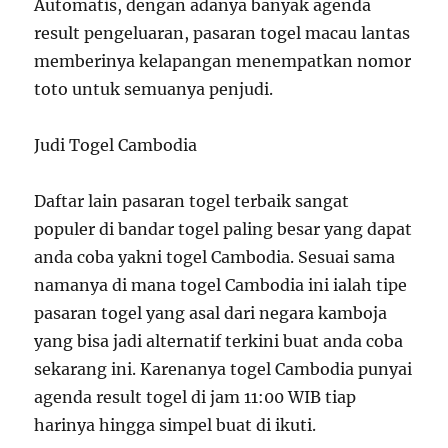
Automatis, dengan adanya banyak agenda
result pengeluaran, pasaran togel macau lantas
memberinya kelapangan menempatkan nomor
toto untuk semuanya penjudi.
Judi Togel Cambodia
Daftar lain pasaran togel terbaik sangat
populer di bandar togel paling besar yang dapat
anda coba yakni togel Cambodia. Sesuai sama
namanya di mana togel Cambodia ini ialah tipe
pasaran togel yang asal dari negara kamboja
yang bisa jadi alternatif terkini buat anda coba
sekarang ini. Karenanya togel Cambodia punyai
agenda result togel di jam 11:00 WIB tiap
harinya hingga simpel buat di ikuti.