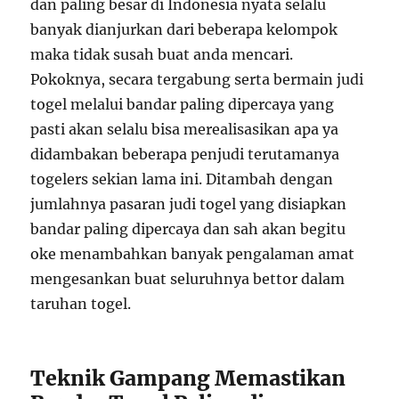
dan paling besar di Indonesia nyata selalu
banyak dianjurkan dari beberapa kelompok
maka tidak susah buat anda mencari.
Pokoknya, secara tergabung serta bermain judi
togel melalui bandar paling dipercaya yang
pasti akan selalu bisa merealisasikan apa ya
didambakan beberapa penjudi terutamanya
togelers sekian lama ini. Ditambah dengan
jumlahnya pasaran judi togel yang disiapkan
bandar paling dipercaya dan sah akan begitu
oke menambahkan banyak pengalaman amat
mengesankan buat seluruhnya bettor dalam
taruhan togel.
Teknik Gampang Memastikan