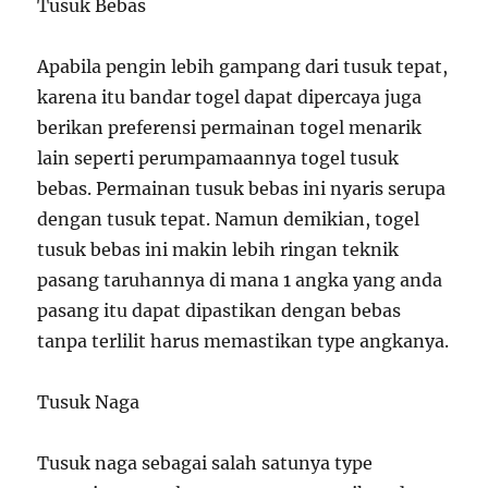
Tusuk Bebas
Apabila pengin lebih gampang dari tusuk tepat,
karena itu bandar togel dapat dipercaya juga
berikan preferensi permainan togel menarik
lain seperti perumpamaannya togel tusuk
bebas. Permainan tusuk bebas ini nyaris serupa
dengan tusuk tepat. Namun demikian, togel
tusuk bebas ini makin lebih ringan teknik
pasang taruhannya di mana 1 angka yang anda
pasang itu dapat dipastikan dengan bebas
tanpa terlilit harus memastikan type angkanya.
Tusuk Naga
Tusuk naga sebagai salah satunya type