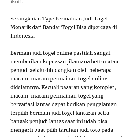
ikuti.
Serangkaian Type Permainan Judi Togel
Menarik dari Bandar Togel Bisa dipercaya di
Indonesia
Bermain judi togel online pastilah sangat
memberikan kepuasan jikamana bettor atau
penjudi selalu dihidangkan oleh beberapa
macam-macam permainan togel online
didalamnya. Kecuali pasaran yang komplet,
macam-macam permainan togel yang
bervariasi lantas dapat berikan pengalaman
terpilih bermain judi togel lantaran setia
banyak penjudi lantas saat ini udah bisa
mengerti buat pilih taruhan judi toto pada