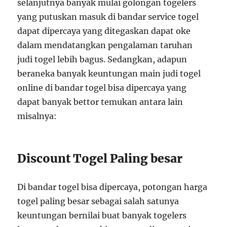
selanjutnya banyak mulai golongan togelers
yang putuskan masuk di bandar service togel
dapat dipercaya yang ditegaskan dapat oke
dalam mendatangkan pengalaman taruhan
judi togel lebih bagus. Sedangkan, adapun
beraneka banyak keuntungan main judi togel
online di bandar togel bisa dipercaya yang
dapat banyak bettor temukan antara lain
misalnya:
Discount Togel Paling besar
Di bandar togel bisa dipercaya, potongan harga
togel paling besar sebagai salah satunya
keuntungan bernilai buat banyak togelers