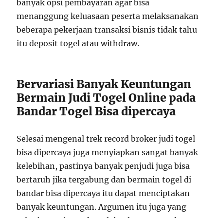
banyak opsi pembayaran agar bisa
menanggung keluasaan peserta melaksanakan
beberapa pekerjaan transaksi bisnis tidak tahu
itu deposit togel atau withdraw.
Bervariasi Banyak Keuntungan
Bermain Judi Togel Online pada
Bandar Togel Bisa dipercaya
Selesai mengenal trek record broker judi togel
bisa dipercaya juga menyiapkan sangat banyak
kelebihan, pastinya banyak penjudi juga bisa
bertaruh jika tergabung dan bermain togel di
bandar bisa dipercaya itu dapat menciptakan
banyak keuntungan. Argumen itu juga yang