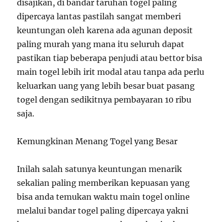
disajikan, di bandar taruhan togel paling
dipercaya lantas pastilah sangat memberi
keuntungan oleh karena ada agunan deposit
paling murah yang mana itu seluruh dapat
pastikan tiap beberapa penjudi atau bettor bisa
main togel lebih irit modal atau tanpa ada perlu
keluarkan uang yang lebih besar buat pasang
togel dengan sedikitnya pembayaran 10 ribu
saja.
Kemungkinan Menang Togel yang Besar
Inilah salah satunya keuntungan menarik
sekalian paling memberikan kepuasan yang
bisa anda temukan waktu main togel online
melalui bandar togel paling dipercaya yakni