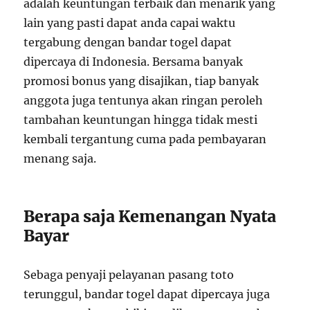
adalah keuntungan terbaik dan menarik yang
lain yang pasti dapat anda capai waktu
tergabung dengan bandar togel dapat
dipercaya di Indonesia. Bersama banyak
promosi bonus yang disajikan, tiap banyak
anggota juga tentunya akan ringan peroleh
tambahan keuntungan hingga tidak mesti
kembali tergantung cuma pada pembayaran
menang saja.
Berapa saja Kemenangan Nyata
Bayar
Sebaga penyaji pelayanan pasang toto
terunggul, bandar togel dapat dipercaya juga