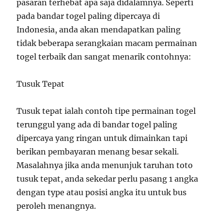
pasaran terhebat apa saja didalamnya. Seperti
pada bandar togel paling dipercaya di
Indonesia, anda akan mendapatkan paling
tidak beberapa serangkaian macam permainan
togel terbaik dan sangat menarik contohnya:
Tusuk Tepat
Tusuk tepat ialah contoh tipe permainan togel
terunggul yang ada di bandar togel paling
dipercaya yang ringan untuk dimainkan tapi
berikan pembayaran menang besar sekali.
Masalahnya jika anda menunjuk taruhan toto
tusuk tepat, anda sekedar perlu pasang 1 angka
dengan type atau posisi angka itu untuk bus
peroleh menangnya.