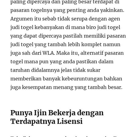
paling dipercaya dan paling besar terdapat di
pasaran togelnya yang penting anda yakinkan.
Argumen itu sebab tidak serupa dengan agen
judi togel kebanyakan di mana biro judi togel
yang dapat dipercaya pastilah memiliki pasaran
judi togel yang tambah lebih komplet namun
juga sah dari WLA. Maka itu, alternatif pasaran
togel mana pun yang anda pastikan dalam
taruhan didalamnya jelas tidak sukar
memberikan banyak kebeuruntungan bahkan
juga kesempatan menang yang tambah besar.
Punya Ijin Bekerja dengan
Terdapatnya Lisensi