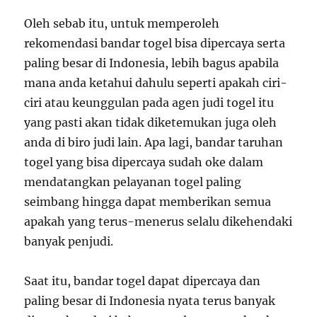
Oleh sebab itu, untuk memperoleh
rekomendasi bandar togel bisa dipercaya serta
paling besar di Indonesia, lebih bagus apabila
mana anda ketahui dahulu seperti apakah ciri-
ciri atau keunggulan pada agen judi togel itu
yang pasti akan tidak diketemukan juga oleh
anda di biro judi lain. Apa lagi, bandar taruhan
togel yang bisa dipercaya sudah oke dalam
mendatangkan pelayanan togel paling
seimbang hingga dapat memberikan semua
apakah yang terus-menerus selalu dikehendaki
banyak penjudi.
Saat itu, bandar togel dapat dipercaya dan
paling besar di Indonesia nyata terus banyak