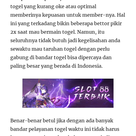
togel yang kurang oke atau optimal
memberinya kepuasan untuk member-nya. Hal
ini yang terkadang bikin beberapa bettor pikir
2x saat mau bermain togel. Namun, itu
seluruhnya tidak butuh jadi kegelisahan anda
sewaktu mau taruhan togel dengan perlu
gabung di bandar togel bisa dipercaya dan
paling besar yang berada di Indonesia.
Benar-benar betul jika dengan ada banyak
bandar pelayanan togel waktu ini tidak harus