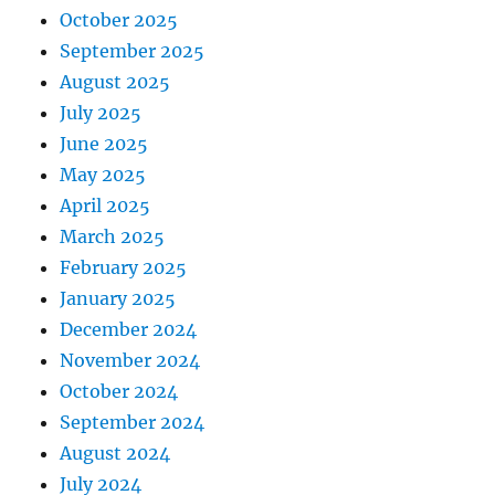
October 2025
September 2025
August 2025
July 2025
June 2025
May 2025
April 2025
March 2025
February 2025
January 2025
December 2024
November 2024
October 2024
September 2024
August 2024
July 2024