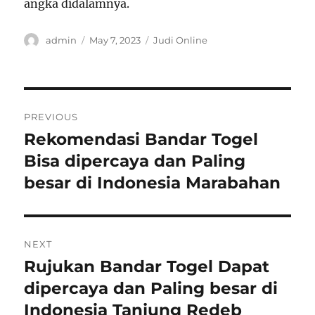
angka didalamnya.
Author
Posted
Categories
admin
May 7, 2023
Judi Online
on
Post
PREVIOUS
navigation
Rekomendasi Bandar Togel
Previous
post:
Bisa dipercaya dan Paling
besar di Indonesia Marabahan
NEXT
Rujukan Bandar Togel Dapat
Next
post:
dipercaya dan Paling besar di
Indonesia Tanjung Redeb