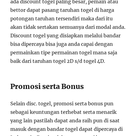
ada discount togel paling besar, pemain atau
bettor dapat pasang taruhan togel di harga
potongan taruhan tersendiri maka dari itu
akan tidak sertakan semuanya dari modal anda.
Discount togel yang disiapkan melalui bandar
bisa dipercaya bisa juga anda capai dengan
permainkan tipe permainan togel mana saja
baik dari taruhan togel 2D s/d togel 4D.
Promosi serta Bonus
Selain disc. togel, promosi serta bonus pun
sebagai keuntungan terhebat serta menarik
yang lain pastilah dapat anda raih pun di saat
masuk dengan bandar togel dapat dipercaya di