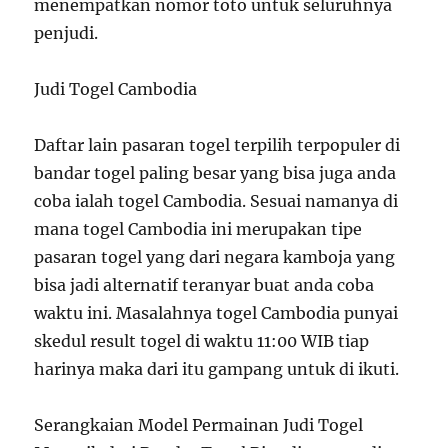
menempatkan nomor toto untuk seluruhnya
penjudi.
Judi Togel Cambodia
Daftar lain pasaran togel terpilih terpopuler di
bandar togel paling besar yang bisa juga anda
coba ialah togel Cambodia. Sesuai namanya di
mana togel Cambodia ini merupakan tipe
pasaran togel yang dari negara kamboja yang
bisa jadi alternatif teranyar buat anda coba
waktu ini. Masalahnya togel Cambodia punyai
skedul result togel di waktu 11:00 WIB tiap
harinya maka dari itu gampang untuk di ikuti.
Serangkaian Model Permainan Judi Togel