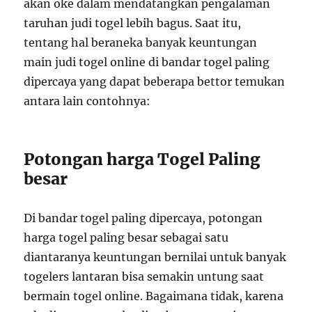
akan oke dalam mendatangkan pengalaman
taruhan judi togel lebih bagus. Saat itu,
tentang hal beraneka banyak keuntungan
main judi togel online di bandar togel paling
dipercaya yang dapat beberapa bettor temukan
antara lain contohnya:
Potongan harga Togel Paling
besar
Di bandar togel paling dipercaya, potongan
harga togel paling besar sebagai satu
diantaranya keuntungan bernilai untuk banyak
togelers lantaran bisa semakin untung saat
bermain togel online. Bagaimana tidak, karena