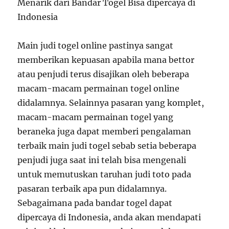
Menarik dari Bandar Togel Bisa dipercaya di
Indonesia
Main judi togel online pastinya sangat
memberikan kepuasan apabila mana bettor
atau penjudi terus disajikan oleh beberapa
macam-macam permainan togel online
didalamnya. Selainnya pasaran yang komplet,
macam-macam permainan togel yang
beraneka juga dapat memberi pengalaman
terbaik main judi togel sebab setia beberapa
penjudi juga saat ini telah bisa mengenali
untuk memutuskan taruhan judi toto pada
pasaran terbaik apa pun didalamnya.
Sebagaimana pada bandar togel dapat
dipercaya di Indonesia, anda akan mendapati