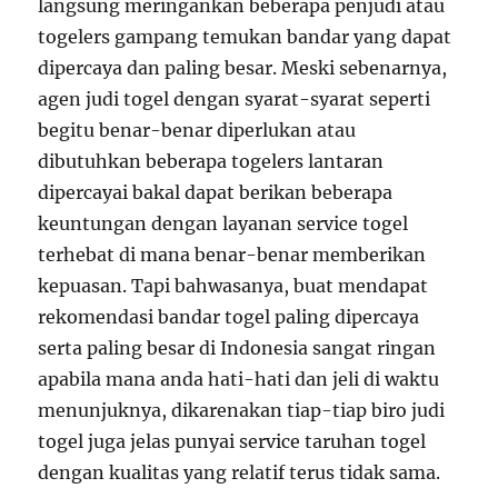
langsung meringankan beberapa penjudi atau
togelers gampang temukan bandar yang dapat
dipercaya dan paling besar. Meski sebenarnya,
agen judi togel dengan syarat-syarat seperti
begitu benar-benar diperlukan atau
dibutuhkan beberapa togelers lantaran
dipercayai bakal dapat berikan beberapa
keuntungan dengan layanan service togel
terhebat di mana benar-benar memberikan
kepuasan. Tapi bahwasanya, buat mendapat
rekomendasi bandar togel paling dipercaya
serta paling besar di Indonesia sangat ringan
apabila mana anda hati-hati dan jeli di waktu
menunjuknya, dikarenakan tiap-tiap biro judi
togel juga jelas punyai service taruhan togel
dengan kualitas yang relatif terus tidak sama.