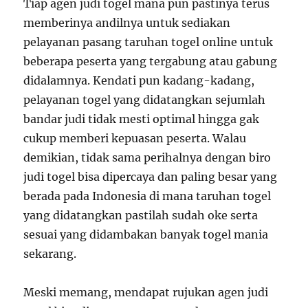
Tiap agen judi togel mana pun pastinya terus
memberinya andilnya untuk sediakan
pelayanan pasang taruhan togel online untuk
beberapa peserta yang tergabung atau gabung
didalamnya. Kendati pun kadang-kadang,
pelayanan togel yang didatangkan sejumlah
bandar judi tidak mesti optimal hingga gak
cukup memberi kepuasan peserta. Walau
demikian, tidak sama perihalnya dengan biro
judi togel bisa dipercaya dan paling besar yang
berada pada Indonesia di mana taruhan togel
yang didatangkan pastilah sudah oke serta
sesuai yang didambakan banyak togel mania
sekarang.
Meski memang, mendapat rujukan agen judi