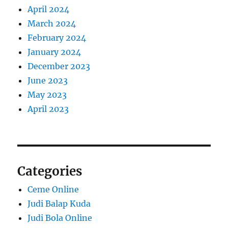
April 2024
March 2024
February 2024
January 2024
December 2023
June 2023
May 2023
April 2023
Categories
Ceme Online
Judi Balap Kuda
Judi Bola Online