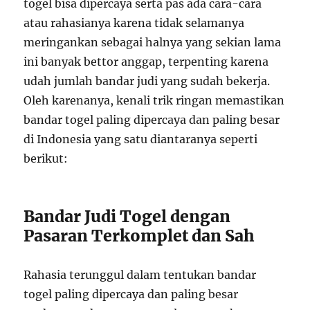
togel bisa dipercaya serta pas ada cara-cara
atau rahasianya karena tidak selamanya
meringankan sebagai halnya yang sekian lama
ini banyak bettor anggap, terpenting karena
udah jumlah bandar judi yang sudah bekerja.
Oleh karenanya, kenali trik ringan memastikan
bandar togel paling dipercaya dan paling besar
di Indonesia yang satu diantaranya seperti
berikut:
Bandar Judi Togel dengan
Pasaran Terkomplet dan Sah
Rahasia terunggul dalam tentukan bandar
togel paling dipercaya dan paling besar