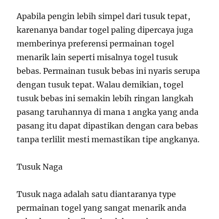
Apabila pengin lebih simpel dari tusuk tepat,
karenanya bandar togel paling dipercaya juga
memberinya preferensi permainan togel
menarik lain seperti misalnya togel tusuk
bebas. Permainan tusuk bebas ini nyaris serupa
dengan tusuk tepat. Walau demikian, togel
tusuk bebas ini semakin lebih ringan langkah
pasang taruhannya di mana 1 angka yang anda
pasang itu dapat dipastikan dengan cara bebas
tanpa terlilit mesti memastikan tipe angkanya.
Tusuk Naga
Tusuk naga adalah satu diantaranya type
permainan togel yang sangat menarik anda