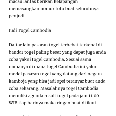
macau lantas berikan kelapangan
memasangkan nomor toto buat seluruhnya
penjudi.
Judi Togel Cambodia
Daftar lain pasaran togel terhebat terkenal di
bandar togel paling besar yang dapat juga anda
coba yakni togel Cambodia. Sesuai sama
namanya di mana togel Cambodia ini yakni
model pasaran togel yang datang dari negara
kamboja yang bisa jadi opsi teranyar buat anda
coba sekarang. Masalahnya togel Cambodia
memiliki agenda result togel pada jam 11:00
WIB tiap harinya maka ringan buat di ikuti.