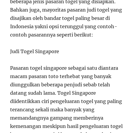
beberapa jenis pasaran togel yang disiapkan.
Bahkan juga, mayoritas pasaran judi togel yang
disajikan oleh bandar togel paling besar di
Indonesia yakni opsi terunggul yang contoh-
contoh pasarannya seperti berikut:
Judi Togel Singapore
Pasaran togel singapore sebagai satu diantara
macam pasaran toto terhebat yang banyak
diunggulkan beberapa penjudi sebab telah
datang sudah lama. Togel Singapore
diidentikkan ciri pengeluaran togel yang paling
terancang sekali maka banyak yang
memandangnya gampang memberinya
kemenangan meskipun hasil pengeluaran togel