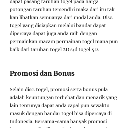
dapat pasang taruhan togel pada harga
potongan taruhan tersendiri maka dari itu tak
kan libatkan semuanya dari modal anda. Disc.
togel yang disiapkan melalui bandar dapat
dipercaya dapat juga anda raih dengan
permainkan macam permainan togel mana pun
baik dari taruhan togel 2D s/d togel 4D.
Promosi dan Bonus
Selain disc. togel, promosi serta bonus pula
adalah keuntungan terhebat dan menarik yang
lain tentunya dapat anda capai pun sewaktu
masuk dengan bandar togel bisa dipercaya di
Indonesia. Bersama-sama banyak promosi