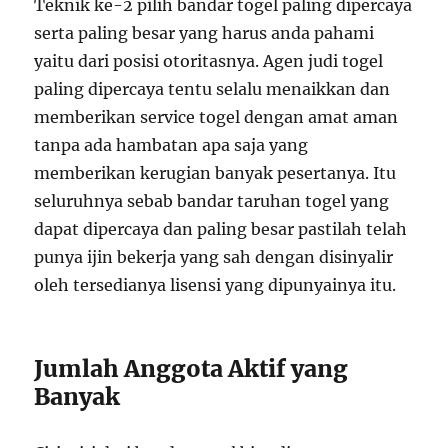
Teknik ke-2 pilih bandar togel paling dipercaya
serta paling besar yang harus anda pahami
yaitu dari posisi otoritasnya. Agen judi togel
paling dipercaya tentu selalu menaikkan dan
memberikan service togel dengan amat aman
tanpa ada hambatan apa saja yang
memberikan kerugian banyak pesertanya. Itu
seluruhnya sebab bandar taruhan togel yang
dapat dipercaya dan paling besar pastilah telah
punya ijin bekerja yang sah dengan disinyalir
oleh tersedianya lisensi yang dipunyainya itu.
Jumlah Anggota Aktif yang
Banyak