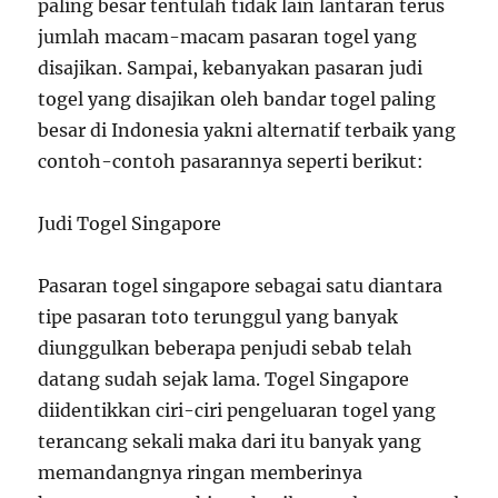
paling besar tentulah tidak lain lantaran terus
jumlah macam-macam pasaran togel yang
disajikan. Sampai, kebanyakan pasaran judi
togel yang disajikan oleh bandar togel paling
besar di Indonesia yakni alternatif terbaik yang
contoh-contoh pasarannya seperti berikut:
Judi Togel Singapore
Pasaran togel singapore sebagai satu diantara
tipe pasaran toto terunggul yang banyak
diunggulkan beberapa penjudi sebab telah
datang sudah sejak lama. Togel Singapore
diidentikkan ciri-ciri pengeluaran togel yang
terancang sekali maka dari itu banyak yang
memandangnya ringan memberinya