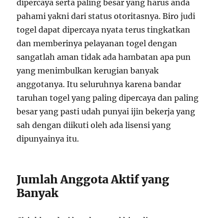
dipercaya serta paling besar yang harus anda
pahami yakni dari status otoritasnya. Biro judi
togel dapat dipercaya nyata terus tingkatkan
dan memberinya pelayanan togel dengan
sangatlah aman tidak ada hambatan apa pun
yang menimbulkan kerugian banyak
anggotanya. Itu seluruhnya karena bandar
taruhan togel yang paling dipercaya dan paling
besar yang pasti udah punyai ijin bekerja yang
sah dengan diikuti oleh ada lisensi yang
dipunyainya itu.
Jumlah Anggota Aktif yang
Banyak