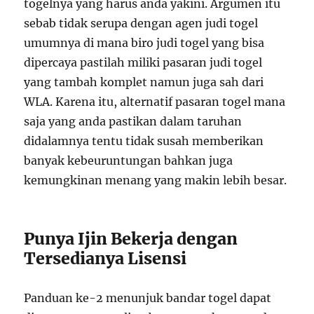
togelnya yang harus anda yakini. Argumen itu
sebab tidak serupa dengan agen judi togel
umumnya di mana biro judi togel yang bisa
dipercaya pastilah miliki pasaran judi togel
yang tambah komplet namun juga sah dari
WLA. Karena itu, alternatif pasaran togel mana
saja yang anda pastikan dalam taruhan
didalamnya tentu tidak susah memberikan
banyak kebeuruntungan bahkan juga
kemungkinan menang yang makin lebih besar.
Punya Ijin Bekerja dengan
Tersedianya Lisensi
Panduan ke-2 menunjuk bandar togel dapat