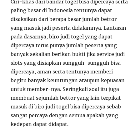
Ciri-khas dari bandar togel bisa dipercaya serta
paling besar di Indonesia tentunya dapat
disaksikan dari berapa besar jumlah bettor
yang masuk jadi peserta didalamnya. Lantaran
pada dasarnya, biro judi togel yang dapat
dipercaya terus punya jumlah peserta yang
banyak sekalian berikan bukti jika service judi
slots yang disiapkan sungguh-sungguh bisa
dipercaya, aman serta tentunya memberi
begitu banyak keuntungan ataupun kepuasan
untuk member-nya. Seringkali soal itu juga
membuat sejumlah bettor yang lain terpikat
masuk di biro judi togel bisa dipercaya sebab
sangat percaya dengan semua apakah yang
kedepan dapat didapat.