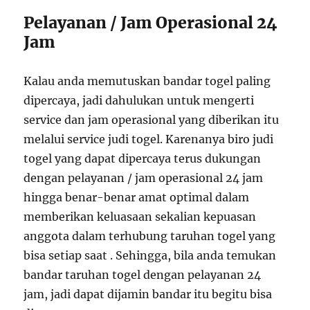
Pelayanan / Jam Operasional 24
Jam
Kalau anda memutuskan bandar togel paling
dipercaya, jadi dahulukan untuk mengerti
service dan jam operasional yang diberikan itu
melalui service judi togel. Karenanya biro judi
togel yang dapat dipercaya terus dukungan
dengan pelayanan / jam operasional 24 jam
hingga benar-benar amat optimal dalam
memberikan keluasaan sekalian kepuasan
anggota dalam terhubung taruhan togel yang
bisa setiap saat . Sehingga, bila anda temukan
bandar taruhan togel dengan pelayanan 24
jam, jadi dapat dijamin bandar itu begitu bisa