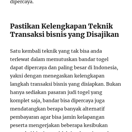
dipercaya.
Pastikan Kelengkapan Teknik
Transaksi bisnis yang Disajikan
Satu kembali teknik yang tak bisa anda
terlewat dalam memutuskan bandar togel
dapat dipercaya dan paling besar di Indonesia,
yakni dengan menegaskan kelengkapan
langkah transaksi bisnis yang disiapkan. Bukan
hanya sediakan pasaran judi togel yang
komplet saja, bandar bisa dipercaya juga
mendatangkan berapa banyak alternatif
pembayaran agar bisa jamin kelapangan
peserta mengerjakan beberapa kesibukan