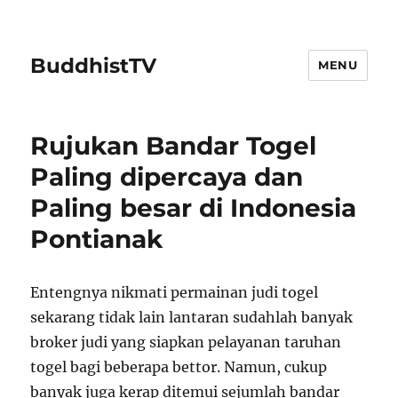
BuddhistTV
MENU
Rujukan Bandar Togel
Paling dipercaya dan
Paling besar di Indonesia
Pontianak
Entengnya nikmati permainan judi togel
sekarang tidak lain lantaran sudahlah banyak
broker judi yang siapkan pelayanan taruhan
togel bagi beberapa bettor. Namun, cukup
banyak juga kerap ditemui sejumlah bandar