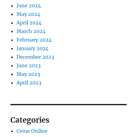
June 2024
May 2024
April 2024
March 2024
February 2024
January 2024
December 2023
June 2023
May 2023
April 2023
Categories
Ceme Online