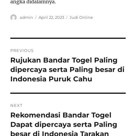
angka didalamnya.
Author
Posted
Categories
admin
April 22, 2023
Judi Online
on
Post
PREVIOUS
navigation
Rujukan Bandar Togel Paling
Previous
post:
dipercaya serta Paling besar di
Indonesia Puruk Cahu
NEXT
Rekomendasi Bandar Togel
Next
post:
Dapat dipercaya serta Paling
besar di Indonesia Tarakan