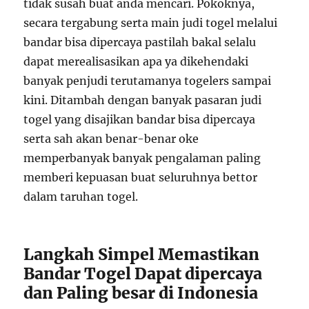
tidak susah buat anda mencari. Pokoknya,
secara tergabung serta main judi togel melalui
bandar bisa dipercaya pastilah bakal selalu
dapat merealisasikan apa ya dikehendaki
banyak penjudi terutamanya togelers sampai
kini. Ditambah dengan banyak pasaran judi
togel yang disajikan bandar bisa dipercaya
serta sah akan benar-benar oke
memperbanyak banyak pengalaman paling
memberi kepuasan buat seluruhnya bettor
dalam taruhan togel.
Langkah Simpel Memastikan
Bandar Togel Dapat dipercaya
dan Paling besar di Indonesia