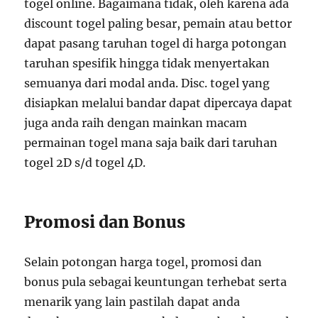
togel online. Bagaimana tidak, oleh karena ada
discount togel paling besar, pemain atau bettor
dapat pasang taruhan togel di harga potongan
taruhan spesifik hingga tidak menyertakan
semuanya dari modal anda. Disc. togel yang
disiapkan melalui bandar dapat dipercaya dapat
juga anda raih dengan mainkan macam
permainan togel mana saja baik dari taruhan
togel 2D s/d togel 4D.
Promosi dan Bonus
Selain potongan harga togel, promosi dan
bonus pula sebagai keuntungan terhebat serta
menarik yang lain pastilah dapat anda