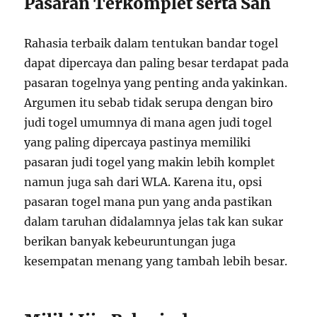
Pasaran Terkomplet serta Sah
Rahasia terbaik dalam tentukan bandar togel
dapat dipercaya dan paling besar terdapat pada
pasaran togelnya yang penting anda yakinkan.
Argumen itu sebab tidak serupa dengan biro
judi togel umumnya di mana agen judi togel
yang paling dipercaya pastinya memiliki
pasaran judi togel yang makin lebih komplet
namun juga sah dari WLA. Karena itu, opsi
pasaran togel mana pun yang anda pastikan
dalam taruhan didalamnya jelas tak kan sukar
berikan banyak kebeuruntungan juga
kesempatan menang yang tambah lebih besar.