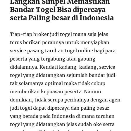
Langkah Simpel Memastikan
Bandar Togel Bisa dipercaya
serta Paling besar di Indonesia
Tiap-tiap broker judi togel mana saja jelas
terus berikan perannya untuk menyiapkan
service pasang taruhan togel online bagi para
peserta yang tergabung atau gabung
didalamnya. Kendati kadang-kadang, service
togel yang didatangkan sejumlah bandar judi
tak selamanya optimal maka tidak cukup
memberikan kepuasan peserta. Namun
demikian, tidak serupa perihalnya dengan agen
judi togel dapat dipercaya dan paling besar
yang berada pada Indonesia di mana taruhan
togel yang didatangkan jelas sudah oke serta