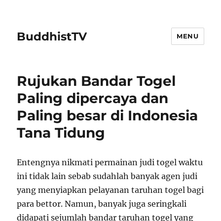
BuddhistTV
MENU
Rujukan Bandar Togel
Paling dipercaya dan
Paling besar di Indonesia
Tana Tidung
Entengnya nikmati permainan judi togel waktu
ini tidak lain sebab sudahlah banyak agen judi
yang menyiapkan pelayanan taruhan togel bagi
para bettor. Namun, banyak juga seringkali
didapati sejumlah bandar taruhan togel yang