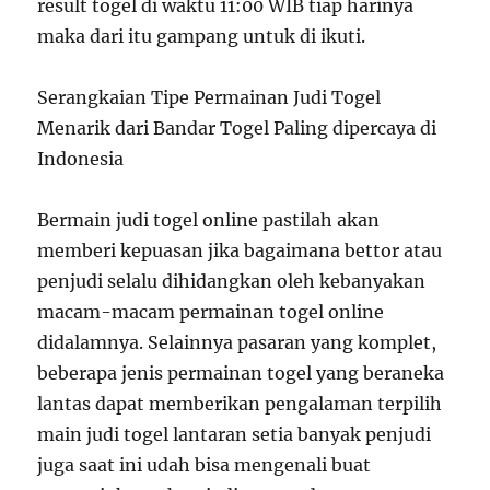
result togel di waktu 11:00 WIB tiap harinya
maka dari itu gampang untuk di ikuti.
Serangkaian Tipe Permainan Judi Togel
Menarik dari Bandar Togel Paling dipercaya di
Indonesia
Bermain judi togel online pastilah akan
memberi kepuasan jika bagaimana bettor atau
penjudi selalu dihidangkan oleh kebanyakan
macam-macam permainan togel online
didalamnya. Selainnya pasaran yang komplet,
beberapa jenis permainan togel yang beraneka
lantas dapat memberikan pengalaman terpilih
main judi togel lantaran setia banyak penjudi
juga saat ini udah bisa mengenali buat