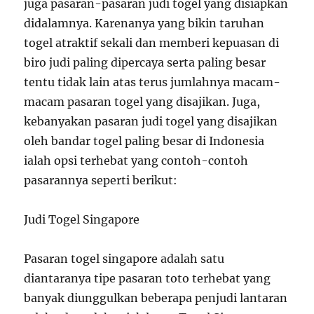
juga pasaran-pasaran judi togel yang disiapkan
didalamnya. Karenanya yang bikin taruhan
togel atraktif sekali dan memberi kepuasan di
biro judi paling dipercaya serta paling besar
tentu tidak lain atas terus jumlahnya macam-
macam pasaran togel yang disajikan. Juga,
kebanyakan pasaran judi togel yang disajikan
oleh bandar togel paling besar di Indonesia
ialah opsi terhebat yang contoh-contoh
pasarannya seperti berikut:
Judi Togel Singapore
Pasaran togel singapore adalah satu
diantaranya tipe pasaran toto terhebat yang
banyak diunggulkan beberapa penjudi lantaran