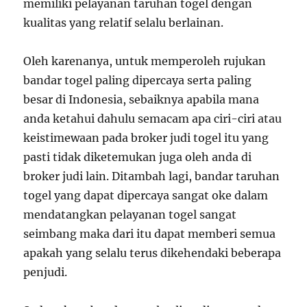
memiliki pelayanan taruhan togel dengan
kualitas yang relatif selalu berlainan.
Oleh karenanya, untuk memperoleh rujukan
bandar togel paling dipercaya serta paling
besar di Indonesia, sebaiknya apabila mana
anda ketahui dahulu semacam apa ciri-ciri atau
keistimewaan pada broker judi togel itu yang
pasti tidak diketemukan juga oleh anda di
broker judi lain. Ditambah lagi, bandar taruhan
togel yang dapat dipercaya sangat oke dalam
mendatangkan pelayanan togel sangat
seimbang maka dari itu dapat memberi semua
apakah yang selalu terus dikehendaki beberapa
penjudi.