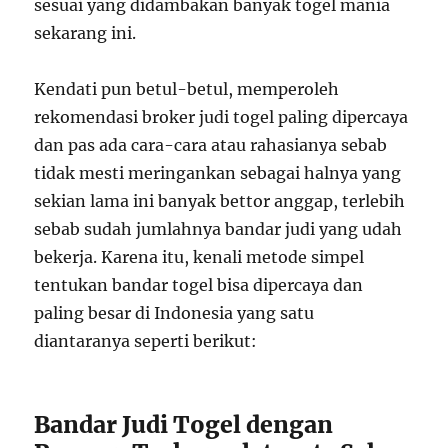
sesuai yang didambakan banyak togel mania
sekarang ini.
Kendati pun betul-betul, memperoleh
rekomendasi broker judi togel paling dipercaya
dan pas ada cara-cara atau rahasianya sebab
tidak mesti meringankan sebagai halnya yang
sekian lama ini banyak bettor anggap, terlebih
sebab sudah jumlahnya bandar judi yang udah
bekerja. Karena itu, kenali metode simpel
tentukan bandar togel bisa dipercaya dan
paling besar di Indonesia yang satu
diantaranya seperti berikut:
Bandar Judi Togel dengan