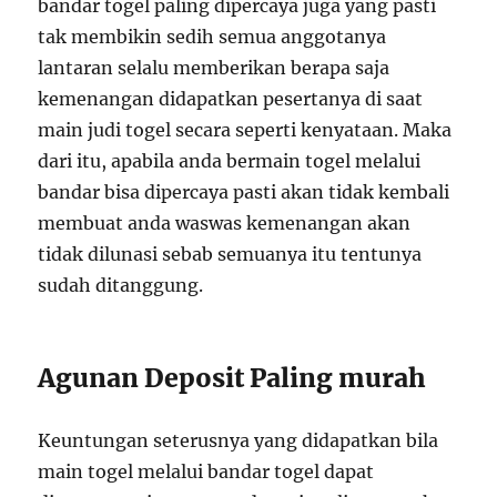
bandar togel paling dipercaya juga yang pasti
tak membikin sedih semua anggotanya
lantaran selalu memberikan berapa saja
kemenangan didapatkan pesertanya di saat
main judi togel secara seperti kenyataan. Maka
dari itu, apabila anda bermain togel melalui
bandar bisa dipercaya pasti akan tidak kembali
membuat anda waswas kemenangan akan
tidak dilunasi sebab semuanya itu tentunya
sudah ditanggung.
Agunan Deposit Paling murah
Keuntungan seterusnya yang didapatkan bila
main togel melalui bandar togel dapat