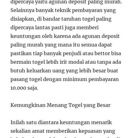
dipercaya yaitu agunan deposit paling murah.
Selainnya banyak teknik pembayaran yang
disiapkan, di bandar taruhan togel paling
dipercaya lantas pasti juga memberi
keuntungan oleh karena ada agunan deposit
paling murah yang mana itu semua dapat
pastikan tiap banyak penjudi atau bettor bisa
bermain togel lebih irit modal atau tanpa ada
butuh keluarkan uang yang lebih besar buat
pasang togel dengan minimum pembayaran
10.000 saja.
Kemungkinan Menang Togel yang Besar
Inilah satu diantara keuntungan menarik
sekalian amat memberikan kepuasan yang